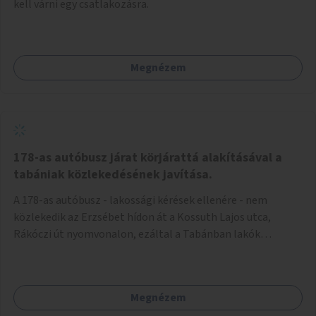
kell várni egy csatlakozásra.
Megnézem
178-as autóbusz járat körjárattá alakításával a
tabániak közlekedésének javítása.
A 178-as autóbusz - lakossági kérések ellenére - nem
közlekedik az Erzsébet hídon át a Kossuth Lajos utca,
Rákóczi út nyomvonalon, ezáltal a Tabánban lakók
belvárosba jutásának minősége jelentősen romlott a
változtatás óta! Nem tudnak továbbá a Tabániak közvetlen
járattal feljutni a Naphegyre, ahol iskola és óvoda is van a
Megnézem
körzetben élők számára. Megoldás lenne, ha a 178-as