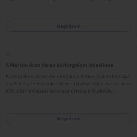
lenne szükség.
Megnézem
A Márton Áron téren körforgalom létesítése
Körforgalom létesítése a forgalom hatékonyabb elosztása
érdekében, amely csökkentheti a torlódásokat és az utazási
időt. A tér rendezése és korszerűsítése: új burkolat,
zöldfelületek, modern közösségi tér kialakítása, hogy a
hely valódi köztérré váljon, ahol az emberek szívesen
időznek.
Megnézem