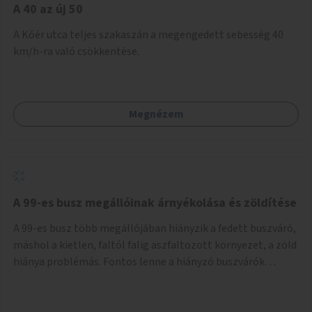
A 40 az új 50
A Kőér utca teljes szakaszán a megengedett sebesség 40
km/h-ra való csökkentése.
Megnézem
A 99-es busz megállóinak árnyékolása és zöldítése
A 99-es busz több megállójában hiányzik a fedett buszváró,
máshol a kietlen, faltól falig aszfaltozott környezet, a zöld
hiánya problémás. Fontos lenne a hiányzó buszvárók
pótlása és az árnyékolás megoldása. Mindezt a zöldítéssel
is össze lehetne kötni: ahol megoldható, ott az utasváróra
vagy akár önálló rácsozatra futtatott növényekkel