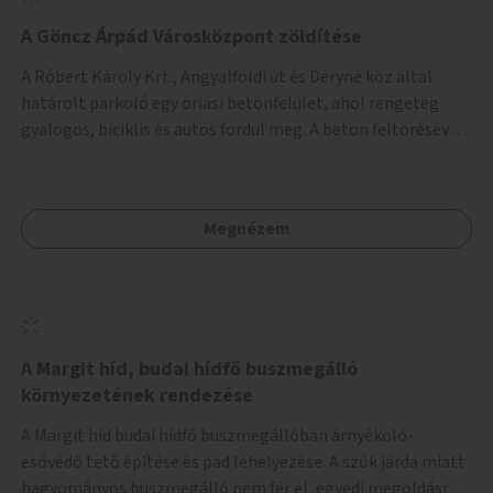
A Göncz Árpád Városközpont zöldítése
A Róbert Károly Krt., Angyalföldi út és Déryné köz által
határolt parkoló egy óriási betonfelület, ahol rengeteg
gyalogos, biciklis és autós fordul meg. A beton feltörésével,
virágágyások létesítésével, fák ültetésével a terület
kellemesebbé, élhetőbbá varázsolható. Az Angyalföldi út
menti járda és a parkoló közé kellene egy zöld sáv,
Megnézem
virágágyásokkal a meglévő fák alá, a lakóépület felőli két
autósáv közé fákat lehetne ültetni, illetve a parkoló és a
járda / bicikliút közé is jók lennének fák.
A Margit híd, budai hídfő buszmegálló
környezetének rendezése
A Margit híd budai hídfő buszmegállóban árnyékoló-
esővédő tető építése és pad lehelyezése. A szűk járda miatt
hagyományos buszmegálló nem fér el, egyedi megoldásra