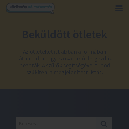
Beküldött ötletek
Az ötleteket itt abban a formában
láthatod, ahogy azokat az ötletgazdák
beadták. A szűrők segítségével tudod
szűkíteni a megjelenített listát.