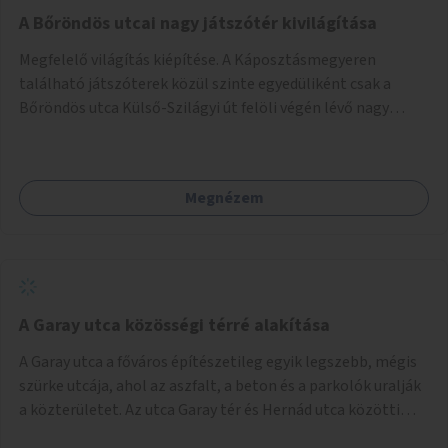
A Bőröndös utcai nagy játszótér kivilágítása
Megfelelő világítás kiépítése. A Káposztásmegyeren
található játszóterek közül szinte egyedüliként csak a
Bőröndös utca Külső-Szilágyi út felöli végén lévő nagy
játszótér nem rendelkezik közvilágítással, ami miatt a őszi
és téli hónapokban nem lehet ide járni a gyerekekkel.
Megnézem
A Garay utca közösségi térré alakítása
A Garay utca a főváros építészetileg egyik legszebb, mégis
szürke utcája, ahol az aszfalt, a beton és a parkolók uralják
a közterületet. Az utca Garay tér és Hernád utca közötti
szakasza tökéletes tere lehetne egy zöld és közösségbarát