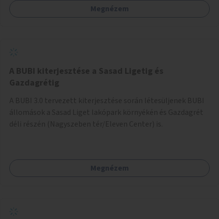
Megnézem
barátságosabbá és zöldebbé lehetne tenni a megállókat.
A BUBI kiterjesztése a Sasad Ligetig és
Gazdagrétig
A BUBI 3.0 tervezett kiterjesztése során létesüljenek BUBI
állomások a Sasad Liget lakópark környékén és Gazdagrét
déli részén (Nagyszeben tér/Eleven Center) is.
Megnézem