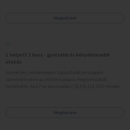
mivel nem üzletszerű a tevékenység.) Közösségi téren a
piacokkal nem konkurál.
Megnézem
1 helyett 2 busz - gyorsabb és kényelmesebb
utazás
Személyes, mindennapos tapasztalatom alapján
szeretném kérni az ötletem alapos megfontolását.
Szeretném, ha a 7-es buszcsalád (7,8,110,112,133) mindkét
irányban a Tisza István tér nevű megállóit aránylag kis
beavatkozással átalakítanák úgy, hogy egyszerre kettő
busz is be tudjon állni az öbölbe. Jelenleg biztonságosan
Megnézem
csak egy jármű tud beállni és kinyitni az ajtókat. A szorosan
mögötte haladó biztonsági okokból nem nyit ajtót, csak ha
az első már elhagyja a megállót és ő szabályosan be nem