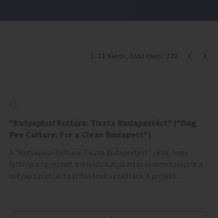
1
-
21
elem
, összesen:
720
"Kutyapiszi Kultúra: Tiszta Budapestért" ("Dog
Pee Culture: For a Clean Budapest")
A "Kutyapiszi Kultúra: Tiszta Budapestért" célja, hogy
felhívja a figyelmet a felelős kutyatartás új dimenziójára: a
kutyapiszi utcai tisztításának szokására. A projekt
keretében szeretnénk edukálni a kutyatulajdonosokat,
hogy séta közben, amikor kedvencük a járdára vizel, egy
palack vízzel öblítsék le azt, ezzel hozzájárulva a tiszta,