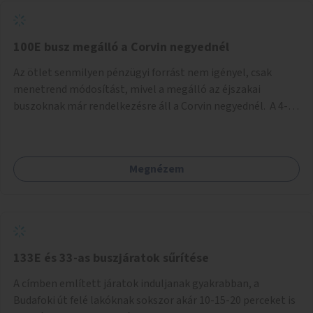
tud állni a megállóba. A környéken a tömegközlekedés
csúcsidőben már most is fullos, a Bosnyák téri beruházások
befejeztével hatványozódni fog az utazási igény.
100E busz megálló a Corvin negyednél
Az ötlet senmilyen pénzügyi forrást nem igényel, csak
menetrend módosítást, mivel a megálló az éjszakai
buszoknak már rendelkezésre áll a Corvin negyednél. A 4-es
és 6-os villamos vonalához közel élőknek a repülőtérre
kijutást, illetve onnan hazajutást nagyban megkönnyítené,
ha a 100E reptéri busz a Corvin negyed metrómegállónál is
Megnézem
megállna - főleg éjjel, amikor a metró nem jár, és a 200E
busz is sokkal ritkábban. Az utazási időt a belvárosban
100E-re fel-/leszállóknak ez az egyetlen plusz megálló
nem hosszabbítaná meg sokkal, a 4-6 vonalán lakóknak
viszont a Kálvin tér-Corvin negyed utat megspórolva 10-15
perccel rövidítheti az utazási idejét.
133E és 33-as buszjáratok sűrítése
A címben említett járatok induljanak gyakrabban, a
Budafoki út felé lakóknak sokszor akár 10-15-20 perceket is