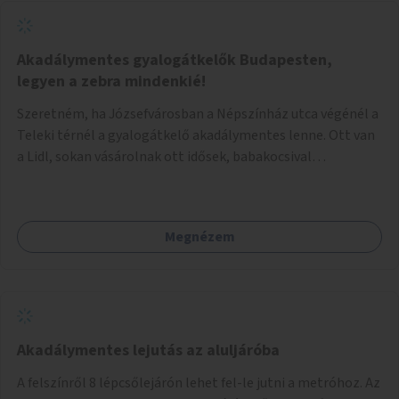
Akadálymentes gyalogátkelők Budapesten,
legyen a zebra mindenkié!
Szeretném, ha Józsefvárosban a Népszínház utca végénél a
Teleki térnél a gyalogátkelő akadálymentes lenne. Ott van
a Lidl, sokan vásárolnak ott idősek, babakocsival
közlekedők és fogyatékossággal élők is. Ennek ellenére a
zebra nem akadálymentes. A gyalogátkelő mindenkié, ez ne
csak elméletben legyen igaz
Megnézem
Akadálymentes lejutás az aluljáróba
A felszínről 8 lépcsőlejárón lehet fel-le jutni a metróhoz. Az