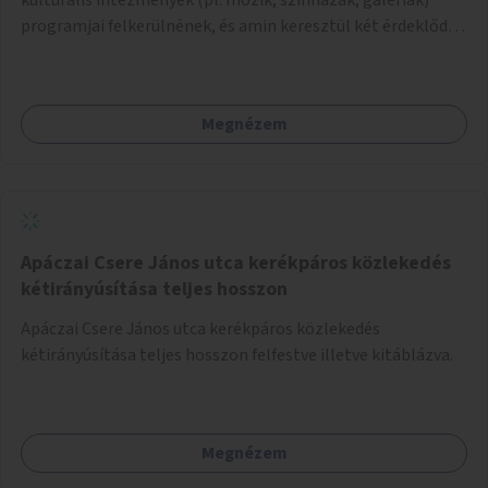
programjai felkerülnének, és amin keresztül két érdeklődő,
akik nem szívesen mennének egyedül az adott programra,
összeszerveződhetnek.
Megnézem
Apáczai Csere János utca kerékpáros közlekedés
kétirányúsítása teljes hosszon
Apáczai Csere János utca kerékpáros közlekedés
kétirányúsítása teljes hosszon felfestve illetve kitáblázva.
Megnézem