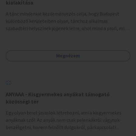
pedig tàmogatàsképpen adatna! A takarítàst kötelezően
kialakítása
fizethetné a hasznàlója, ez esetleg megoldàs lehet erre a
A tánc mindenkié kezdeményezés célja, hogy Budapest
problémàra!És ha nem rendezi, kitiltjàk a hasznàlók közül!
különböző kerületeiben olyan, tánchoz alkalmas
Remélem hasznosnak vélik majd ezt az ötletemet! Talàn
szabadtéri helyszínek jöjjenek létre, ahol mind a profi, mind
egy-két kapszulàt elfogadnék én is honoràriumképpen
az amatőr táncosok valamint a tánciskolák, táncklubok,
sajàt hasznàlatra nekem! Köszönetteljes szeretettel a làny
sőt, az egyszerű mozgásra vágyó lakosok is részt vehetnek
Budapestről
közösségi eseményeken. Ehhez olyan terek kialakítására
Megnézem
van szükség, ahol szabadtéri táncok szervezésére alkalmas,
csiszolt, sima burkolattal rendelkező platformok állnak
rendelkezésre. Az 5 darab táncteret, melynek nagysága
egyenként 70 négyzetméter. parkokban, közterületeken
javasoljuk kialakítani.
ANYAAA - Kisgyermekes anyákat támogató
közösségi tér
Egy olyan teret javaslok létrehozni, ami a kisgyermekes
anyáknak szól. Az anyák nem csak pelenkákról vágynak
beszélgetni, hanem felnőtt dolgokról, párkapcsolati
változásokról, új életük kihívásairól. Rengeteg tér és