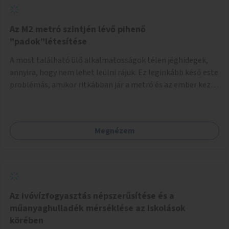
Az M2 metró szintjén lévő pihenő
"padok"létesítése
A most található ülő alkalmatosságok télen jéghidegek,
annyira, hogy nem lehet leülni rájuk. Ez leginkább késő este
problémás, amikor ritkábban jár a metró és az ember keze
tele van csomagokkal.
Megnézem
Az ivóvízfogyasztás népszerűsítése és a
műanyaghulladék mérséklése az iskolások
körében