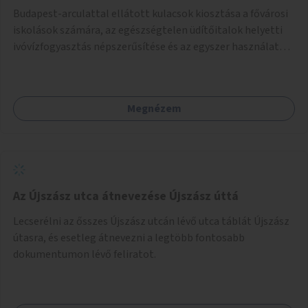
Budapest-arculattal ellátott kulacsok kiosztása a fővárosi
iskolások számára, az egészségtelen üdítőitalok helyetti
ivóvízfogyasztás népszerűsítése és az egyszer használatos
PET-palackok használatának csökkentése céljából.
Megnézem
Az Újszász utca átnevezése Újszász úttá
Lecserélni az ősszes Újszász utcán lévő utca táblát Újszász
útasra, és esetleg átnevezni a legtöbb fontosabb
dokumentumon lévő feliratot.