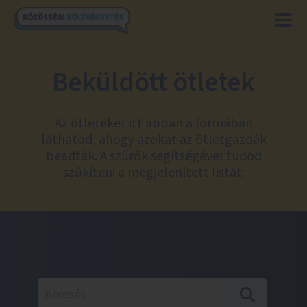
Beküldött ötletek
Az ötleteket itt abban a formában
láthatod, ahogy azokat az ötletgazdák
beadták. A szűrők segítségével tudod
szűkíteni a megjelenített listát.