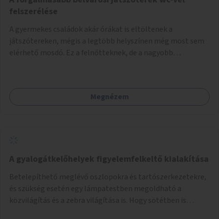
felszerélése
A gyermekes családok akár órákat is eltöltenek a
játszótereken, mégis a legtöbb helyszínen még most sem
elérhető mosdó. Ez a felnőtteknek, de a nagyobb
gyerekeknek is kellemetlen, a mobil wc is megoldás lenne,
vagy olyan, ami fizetős, de fogadjon el bankkártyàt is!
Megnézem
A gyalogátkelőhelyek figyelemfelkeltő kialakítása
Betelepíthető meglévő oszlopokra és tartószerkezetekre,
és szükség esetén egy lámpatestben megoldható a
közvilágítás és a zebra világítása is. Hogy sötétben is
látható legyen zebrák.