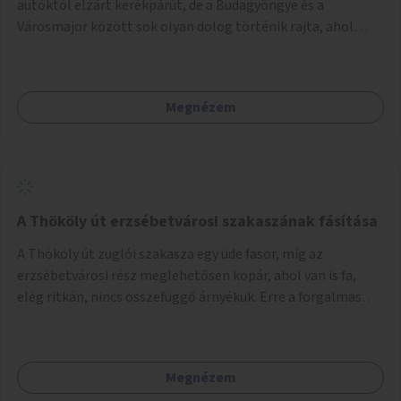
autóktól elzárt kerékpárút, de a Budagyöngye és a
Városmajor között sok olyan dolog történik rajta, ahol
nagyon kell figyelni (villamos keresztezi, 4 sávos autóúton
halad át, lámpa nélküli kereszteződések vannak rajta). Az
ötletem az, hogy ezt a szakaszt egy oktató jellegű,
Megnézem
bemutató kerékpárúttá varázsoljuk, ahol a gyerekek a valós
forgalomban megtehetik első útjaikat (szülői
felügyelettel). Ez egy nagyon forgalmas szakasz és nagyon
sok gyerekkel közlekedő szülőt látni nap, mint, nap, sok az
iskola, óvoda a környéken. Dupla kitáblázásokkal,
fényvisszaverős táblákkal, az aszfalt erősebb színre
A Thököly út erzsébetvárosi szakaszának fásítása
festésével és egyéb oktató táblákkal valósítanám meg az
A Thököly út zuglói szakasza egy üde fasor, míg az
ötletet.
erzsébetvárosi rész meglehetősen kopár, ahol van is fa,
elég ritkán, nincs összefüggő árnyékuk. Erre a forgalmas
erzsébetvárosi útszakaszra a meglévő fasor sűrítésére,
illetve ahol a közművek engedik, új fák ültetésére lenne
szükség.
Megnézem