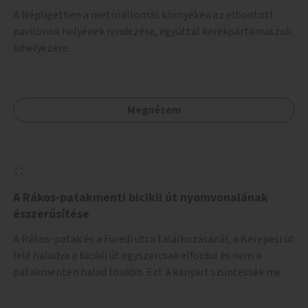
A Népligetben a metróállomás környékén az elbontott
pavilonok helyének rendezése, egyúttal kerékpártámaszok
kihelyezése.
Megnézem
A Rákos-patakmenti bicikli út nyomvonalának
ésszerűsítése
A Rákos-patak és a Füredi utca találkozásánál, a Kerepesi út
felé haladva a bicikli út egyszercsak elfordul és nem a
patakmentén halad tovább. Ezt a kanyart szüntessék meg
és a bicikli út a patakmentén haladjon tovább.