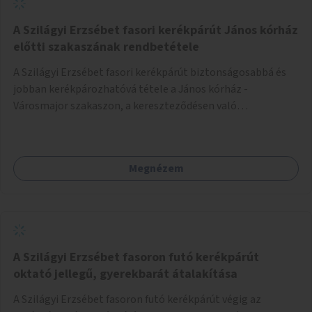
A Szilágyi Erzsébet fasori kerékpárút János kórház
előtti szakaszának rendbetétele
A Szilágyi Erzsébet fasori kerékpárút biztonságosabbá és
jobban kerékpározhatóvá tétele a János kórház -
Városmajor szakaszon, a kereszteződésen való
átvezetésnél kb a Majorkáig, az útpálya javításával, a
kerékpárút egyértelműbb felfestésével, a gyalogos
forgalomtól való jobb elkülönítésével, esetleg ésszerűbb
Megnézem
útvonal kijelölésével.
A Szilágyi Erzsébet fasoron futó kerékpárút
oktató jellegű, gyerekbarát átalakítása
A Szilágyi Erzsébet fasoron futó kerékpárút végig az