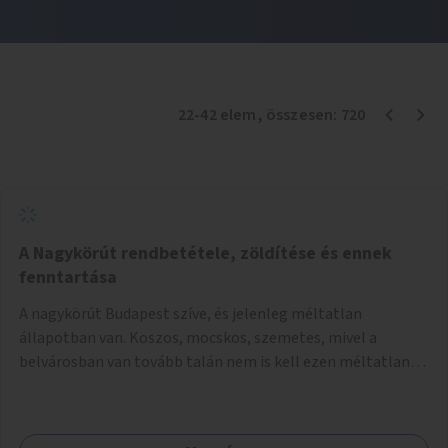
22
-
42
elem
, összesen:
720
A Nagykörút rendbetétele, zöldítése és ennek
fenntartása
A nagykörút Budapest szíve, és jelenleg méltatlan
állapotban van. Koszos, mocskos, szemetes, mivel a
belvárosban van tovább talán nem is kell ezen méltatlan,
igénytelen állapotot bemutatni. Ezen áldatlan helyzetet
szükséges felszámolni, a közterület állandó és rendszeres
tisztán tartásával, és nagy szükség lenne megfelelő