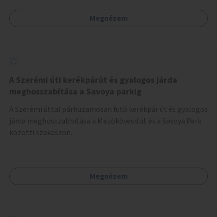
Megnézem
A Szerémi úti kerékpárút és gyalogos járda
meghosszabítása a Savoya parkig
A Szerémi úttal párhuzamosan futó kerékpár út és gyalogos
járda meghosszabbítása a Mezőkövesd út és a Savoya Park
közötti szakaszon.
Megnézem