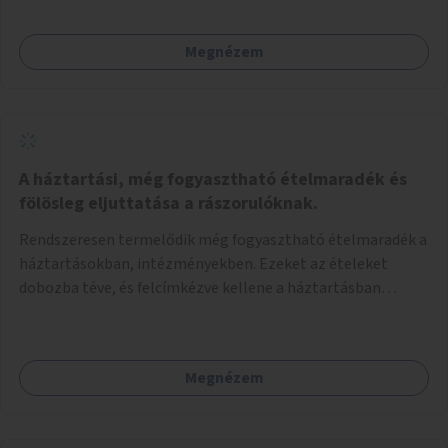
Megnézem
A háztartási, még fogyasztható ételmaradék és
fölösleg eljuttatása a rászorulóknak.
Rendszeresen termelődik még fogyasztható ételmaradék a
háztartásokban, intézményekben. Ezeket az ételeket
dobozba téve, és felcímkézve kellene a háztartásban
élőknek, vagy konyhai dolgozónak betenni egy erre a célra
készített szekrénybe. A címkén az étel neve szerepelne, és a
kihelyezés pontos ideje. (A szekrények belső elrendezését,
Megnézem
rekeszeit, beosztását nem tudom, hogy itt kell-e leírni.)
Önkormányzati tulajdonban lévő köztéren kell elhelyezni.
Tehát ha pl marad valamilyen ételből, vagy túl sokat