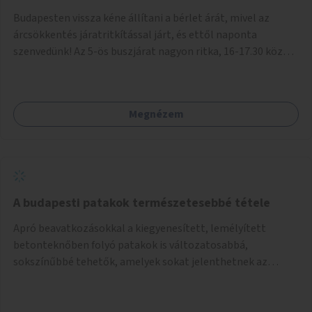
Budapesten vissza kéne állítani a bérlet árát, mivel az
árcsökkentés járatritkítással járt, és ettől naponta
szenvedünk! Az 5-ös buszjárat nagyon ritka, 16-17.30 között
annyira zsúfolt MINDEN NAP, hogy leszállni, felszállni
nehéz, egy szardíniásdoboz, mindenki szenved. 17 megállót
kell utaznunk, gyerekkel együtt minden nap. Sokkal többet
Megnézem
érnénk vele, ha növelnék a bérlet árát és gyakorítanák a
járatokat. 9500 vagy 8950 Ft teljesen mindegy egy család
költségvetésében, a közlekedésben viszont sokkal jobban
megéreznénk.
A budapesti patakok természetesebbé tétele
Apró beavatkozásokkal a kiegyenesített, lemélyített
betonteknőben folyó patakok is változatosabbá,
sokszínűbbé tehetők, amelyek sokat jelenthetnek az
élővilág, az azon keresztül nekünk, emberek számára is. Bár
mindenféle árvízvédelmi szabályozás, "költséghatékony"
karbantartás a legegyenesebb, legszabályosabbbnak tűnő