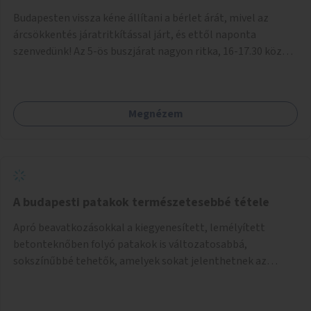
Budapesten vissza kéne állítani a bérlet árát, mivel az
árcsökkentés járatritkítással járt, és ettől naponta
szenvedünk! Az 5-ös buszjárat nagyon ritka, 16-17.30 között
annyira zsúfolt MINDEN NAP, hogy leszállni, felszállni
nehéz, egy szardíniásdoboz, mindenki szenved. 17 megállót
kell utaznunk, gyerekkel együtt minden nap. Sokkal többet
Megnézem
érnénk vele, ha növelnék a bérlet árát és gyakorítanák a
járatokat. 9500 vagy 8950 Ft teljesen mindegy egy család
költségvetésében, a közlekedésben viszont sokkal jobban
megéreznénk.
A budapesti patakok természetesebbé tétele
Apró beavatkozásokkal a kiegyenesített, lemélyített
betonteknőben folyó patakok is változatosabbá,
sokszínűbbé tehetők, amelyek sokat jelenthetnek az
élővilág, az azon keresztül nekünk, emberek számára is. Bár
mindenféle árvízvédelmi szabályozás, "költséghatékony"
karbantartás a legegyenesebb, legszabályosabbbnak tűnő