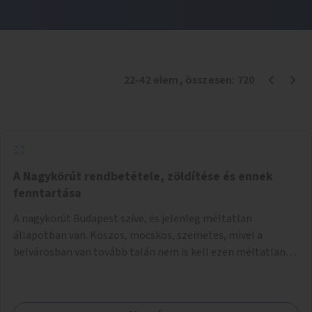
22
-
42
elem
, összesen:
720
A Nagykörút rendbetétele, zöldítése és ennek
fenntartása
A nagykörút Budapest szíve, és jelenleg méltatlan
állapotban van. Koszos, mocskos, szemetes, mivel a
belvárosban van tovább talán nem is kell ezen méltatlan,
igénytelen állapotot bemutatni. Ezen áldatlan helyzetet
szükséges felszámolni, a közterület állandó és rendszeres
tisztán tartásával, és nagy szükség lenne megfelelő