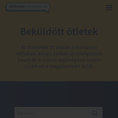
Beküldött ötletek
Az ötleteket itt abban a formában
láthatod, ahogy azokat az ötletgazdák
beadták. A szűrők segítségével tudod
szűkíteni a megjelenített listát.