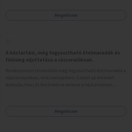
Megnézem
A háztartási, még fogyasztható ételmaradék és
fölösleg eljuttatása a rászorulóknak.
Rendszeresen termelődik még fogyasztható ételmaradék a
háztartásokban, intézményekben. Ezeket az ételeket
dobozba téve, és felcímkézve kellene a háztartásban
élőknek, vagy konyhai dolgozónak betenni egy erre a célra
készített szekrénybe. A címkén az étel neve szerepelne, és a
kihelyezés pontos ideje. (A szekrények belső elrendezését,
Megnézem
rekeszeit, beosztását nem tudom, hogy itt kell-e leírni.)
Önkormányzati tulajdonban lévő köztéren kell elhelyezni.
Tehát ha pl marad valamilyen ételből, vagy túl sokat