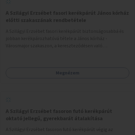
A Szilágyi Erzsébet fasori kerékpárút János kórház
előtti szakaszának rendbetétele
A Szilágyi Erzsébet fasori kerékpárút biztonságosabbá és
jobban kerékpározhatóvá tétele a János kórház -
Városmajor szakaszon, a kereszteződésen való
átvezetésnél kb a Majorkáig, az útpálya javításával, a
kerékpárút egyértelműbb felfestésével, a gyalogos
forgalomtól való jobb elkülönítésével, esetleg ésszerűbb
Megnézem
útvonal kijelölésével.
A Szilágyi Erzsébet fasoron futó kerékpárút
oktató jellegű, gyerekbarát átalakítása
A Szilágyi Erzsébet fasoron futó kerékpárút végig az