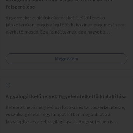
felszerélése
A gyermekes családok akár órákat is eltöltenek a
játszótereken, mégis a legtöbb helyszínen még most sem
elérhető mosdó. Ez a felnőtteknek, de a nagyobb
gyerekeknek is kellemetlen, a mobil wc is megoldás lenne,
vagy olyan, ami fizetős, de fogadjon el bankkártyàt is!
Megnézem
A gyalogátkelőhelyek figyelemfelkeltő kialakítása
Betelepíthető meglévő oszlopokra és tartószerkezetekre,
és szükség esetén egy lámpatestben megoldható a
közvilágítás és a zebra világítása is. Hogy sötétben is
látható legyen zebrák.