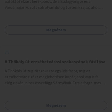
autóktól elzárt kerékpárút, de a Budagyöngye és a
Városmajor között sok olyan dolog történik rajta, ahol
nagyon kell figyelni (villamos keresztezi, 4 sávos autóúton
halad át, lámpa nélküli kereszteződések vannak rajta). Az
ötletem az, hogy ezt a szakaszt egy oktató jellegű,
Megnézem
bemutató kerékpárúttá varázsoljuk, ahol a gyerekek a valós
forgalomban megtehetik első útjaikat (szülői
felügyelettel). Ez egy nagyon forgalmas szakasz és nagyon
sok gyerekkel közlekedő szülőt látni nap, mint, nap, sok az
iskola, óvoda a környéken. Dupla kitáblázásokkal,
fényvisszaverős táblákkal, az aszfalt erősebb színre
A Thököly út erzsébetvárosi szakaszának fásítása
festésével és egyéb oktató táblákkal valósítanám meg az
A Thököly út zuglói szakasza egy üde fasor, míg az
ötletet.
erzsébetvárosi rész meglehetősen kopár, ahol van is fa,
elég ritkán, nincs összefüggő árnyékuk. Erre a forgalmas
erzsébetvárosi útszakaszra a meglévő fasor sűrítésére,
illetve ahol a közművek engedik, új fák ültetésére lenne
szükség.
Megnézem