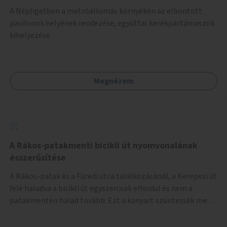
A Népligetben a metróállomás környékén az elbontott
pavilonok helyének rendezése, egyúttal kerékpártámaszok
kihelyezése.
Megnézem
A Rákos-patakmenti bicikli út nyomvonalának
ésszerűsítése
A Rákos-patak és a Füredi utca találkozásánál, a Kerepesi út
felé haladva a bicikli út egyszercsak elfordul és nem a
patakmentén halad tovább. Ezt a kanyart szüntessék meg
és a bicikli út a patakmentén haladjon tovább.