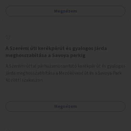
Megnézem
A Szerémi úti kerékpárút és gyalogos járda
meghosszabítása a Savoya parkig
A Szerémi úttal párhuzamosan futó kerékpár út és gyalogos
járda meghosszabbítása a Mezőkövesd út és a Savoya Park
közötti szakaszon.
Megnézem