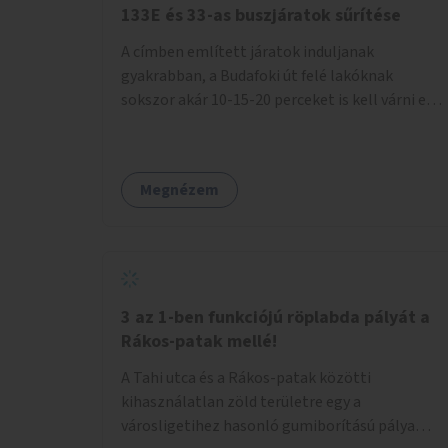
133E és 33-as buszjáratok sűrítése
A címben említett járatok induljanak
gyakrabban, a Budafoki út felé lakóknak
sokszor akár 10-15-20 perceket is kell várni egy
csatlakozásra.
Megnézem
3 az 1-ben funkciójú röplabda pályát a
Rákos-patak mellé!
A Tahi utca és a Rákos-patak közötti
kihasználatlan zöld területre egy a
városligetihez hasonló gumiborítású pálya