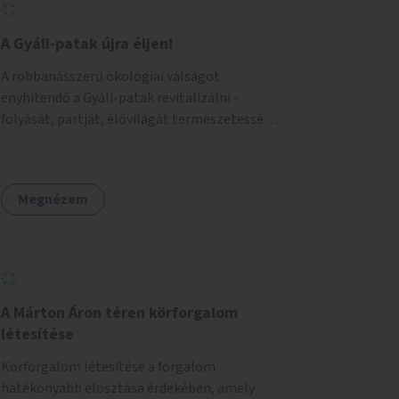
A Gyáli-patak újra éljen!
A robbanásszerű ökológiai válságot
enyhítendő a Gyáli-patak revitalizálni -
folyását, partját, élővilágát természetessé
visszaállítani - legalább Budapest határain
belül, illetve azon túl is infrastruktúrával nem
terhelt módon. Élő kapcsolatot létrehozni
Megnézem
Soroksár és a patak között, illetve a
településen kívül élőhely helyreállítást
végezni. Mindezt szigorúan ökológiai szakértők
vezetésével.
A Márton Áron téren körforgalom
létesítése
Körforgalom létesítése a forgalom
hatékonyabb elosztása érdekében, amely