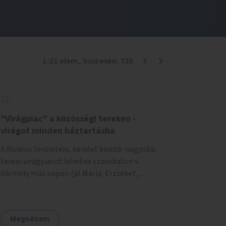
1
-
21
elem
, összesen:
720
"Virágpiac" a közösségi tereken -
virágot minden háztartásba
A főváros területein, kerület kisebb-nagyobb
terein virágpiacot lehetne szombaton v.
bármely más napon (pl.Mária, Erzsébet,
Katalin, Gergely, László, Péter) létrehozni,
üzemeltetni. Kerületek biztosítanák a
helyeket, 50-150nm vagy afeletti területet (ha
Megnézem
sokakat érdekelne). Névleges összeget fizetne