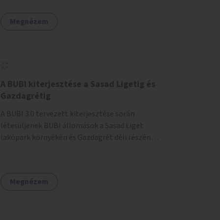
egy sivár zöldsáv választja el, ami kiválóan
található a közelben.
alkalmas lenne egy nagy biodiverzitású hosszú
Megnézem
kert kialakítására, több szintű növényzettel,
öntözőrendszerrel, esetleg valamilyen vizes
attrakcióval ami végfut mind az 500m-en.
A BUBI kiterjesztése a Sasad Ligetig és
Gazdagrétig
A BUBI 3.0 tervezett kiterjesztése során
létesüljenek BUBI állomások a Sasad Liget
lakópark környékén és Gazdagrét déli részén
(Nagyszeben tér/Eleven Center) is.
Megnézem