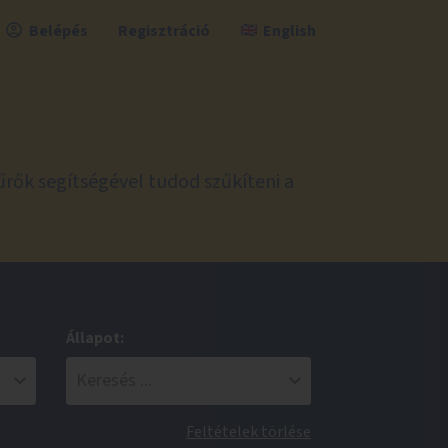
Belépés
Regisztráció
English
űrők segítségével tudod szűkíteni a
Állapot:
Feltételek törlése