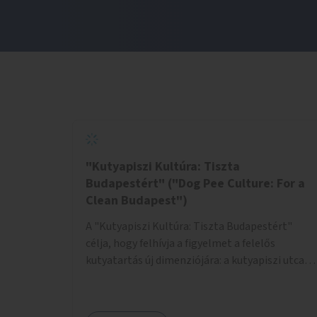
"Kutyapiszi Kultúra: Tiszta
Budapestért" ("Dog Pee Culture: For a
Clean Budapest")
A "Kutyapiszi Kultúra: Tiszta Budapestért"
célja, hogy felhívja a figyelmet a felelős
kutyatartás új dimenziójára: a kutyapiszi utcai
tisztításának szokására. A projekt keretében
szeretnénk edukálni a kutyatulajdonosokat,
hogy séta közben, amikor kedvencük a járdára