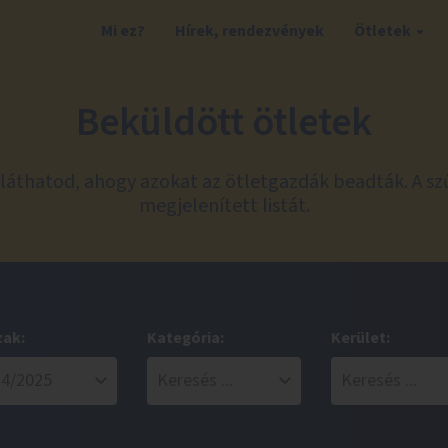
Mi ez?
Hírek, rendezvények
Ötletek
Beküldött ötletek
láthatod, ahogy azokat az ötletgazdák beadták. A sz
megjelenített listát.
zak:
Kategória:
Kerület: