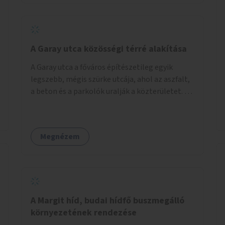
barátságosabbá és zöldebbé lehetne tenni a
megállókat.
A Garay utca közösségi térré alakítása
A Garay utca a főváros építészetileg egyik
legszebb, mégis szürke utcája, ahol az aszfalt,
a beton és a parkolók uralják a közterületet. Az
utca Garay tér és Hernád utca közötti szakasza
tökéletes tere lehetne egy zöld és
közösségbarát terület létrehozásának. A
Megnézem
szakaszon a parkolás átszervezésével
szabadföldi fák, ágyások létrehozására lenne
lehetőség, amelyek között pihenőszékek,
sakkasztal és egy lábbal tekerhető
mobiltöltőpont tennék kellemesebbé (és
hűvösebbé) a környéken lakók és az arra járók
A Margit híd, budai hídfő buszmegálló
mindennapjait.
környezetének rendezése