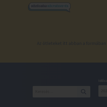
Az ötleteket itt abban a formában 
Idős