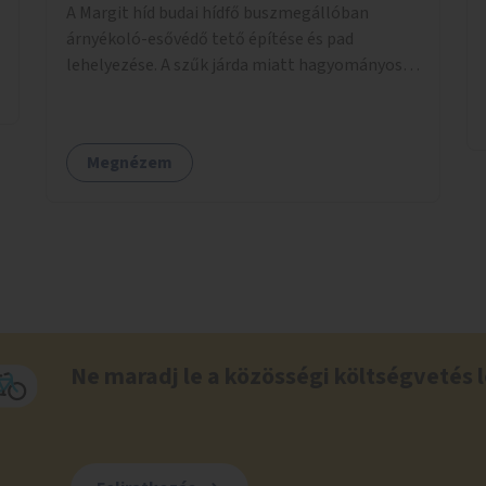
A Margit híd budai hídfő buszmegállóban
árnyékoló-esővédő tető építése és pad
lehelyezése. A szűk járda miatt hagyományos
buszmegálló nem fér el, egyedi megoldásra
lenne szükség.
Megnézem
Ne maradj le a közösségi költségvetés l