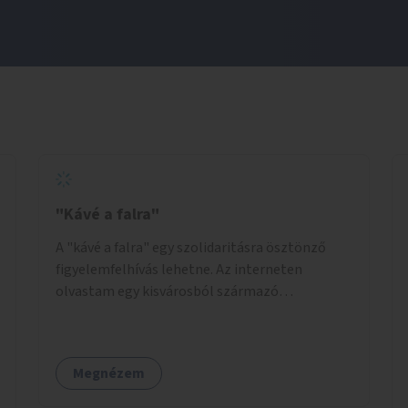
"Kávé a falra"
A "kávé a falra" egy szolidaritásra ösztönző
figyelemfelhívás lehetne. Az interneten
olvastam egy kisvárosból származó
történetről, ahol az emberek vehettek egy
extra kávét, amiről a cetlit feltették a kávézó
dolgozói a falra. Ha egy arra rászoruló betért, a
Megnézem
falról ingyenesen megkaphatta a már
kifizetett kávét. Jó lenne, ha sok kávézó vagy