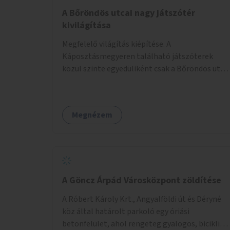
A Bőröndös utcai nagy játszótér
kivilágítása
Megfelelő világítás kiépítése. A
Káposztásmegyeren található játszóterek
közül szinte egyedüliként csak a Bőröndös utca
Külső-Szilágyi út felöli végén lévő nagy
játszótér nem rendelkezik közvilágítással, ami
miatt a őszi és téli hónapokban nem lehet ide
Megnézem
járni a gyerekekkel.
A Göncz Árpád Városközpont zöldítése
A Róbert Károly Krt., Angyalföldi út és Déryné
köz által határolt parkoló egy óriási
betonfelület, ahol rengeteg gyalogos, biciklis