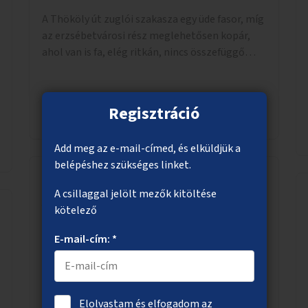
A Thököly út zuglói szakasza egy üde fasor, míg
az erzsébetvárosi rész meglehetősen kopár,
ahol van is fa, elég ritkán, nincs összefüggő
árnyékuk. Erre a forgalmas erzsébetvárosi
útszakaszra a meglévő fasor sűrítésére, illetve
ahol a közművek engedik, új fák ültetésére
Regisztráció
Megnézem
lenne szükség.
Add meg az e-mail-címed, és elküldjük a
belépéshez szükséges linket.
A csillaggal jelölt mezők kitöltése
A Vérmező és a Horváth-kert fejlesztése
kötelező
A Vérmező és a Horváth-kert fejlesztése úgy
E-mail-cím: *
gondolom összekapcsolódó ötlet. A Vérmező
fejlesztése kukákkal, padokkal már
megkezdődött, ám abbamaradt, elfogyott a
pénz, és úgy látszik nincs projektje a dolognak.
Elolvastam és elfogadom az