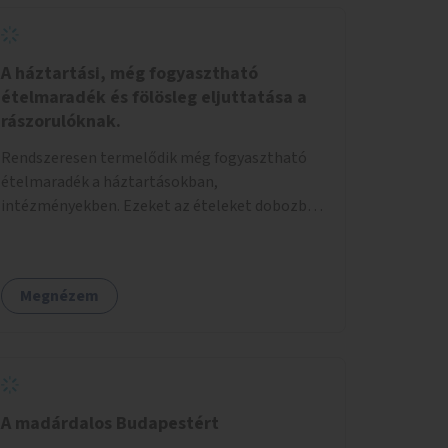
A háztartási, még fogyasztható
ételmaradék és fölösleg eljuttatása a
rászorulóknak.
Rendszeresen termelődik még fogyasztható
ételmaradék a háztartásokban,
intézményekben. Ezeket az ételeket dobozba
téve, és felcímkézve kellene a háztartásban
élőknek, vagy konyhai dolgozónak betenni egy
erre a célra készített szekrénybe. A címkén az
Megnézem
étel neve szerepelne, és a kihelyezés pontos
ideje. (A szekrények belső elrendezését,
rekeszeit, beosztását nem tudom, hogy itt
kell-e leírni.) Önkormányzati tulajdonban lévő
köztéren kell elhelyezni. Tehát ha pl marad
valamilyen ételből, vagy túl sokat vásároltak
A madárdalos Budapestért
valamiből, záráskor még maradt péksütemény,