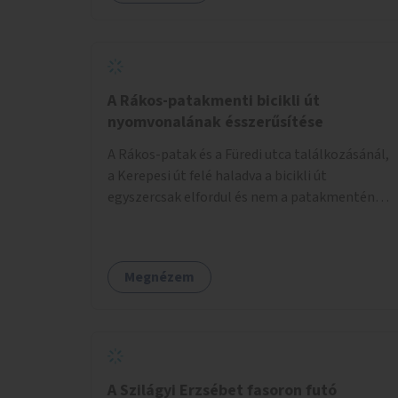
lenne megfelelő szállást nyújtani a
hajléktalanoknak (és nemcsak éjszakára).
Kritikus pontnak tartom az utcai telefonfülkék
helyzetét, melyet a szolgáltatóval
együttműködve szükséges lenne felszámolni,
A Rákos-patakmenti bicikli út
hiszen manapság ezeket már senki nem
nyomvonalának ésszerűsítése
használja. Bűzlenek, fertőzésveszélyesek, az
A Rákos-patak és a Füredi utca találkozásánál,
egész körút képét rontják. Helyükön érdemes
a Kerepesi út felé haladva a bicikli út
lenne megfontolni, hogy ott zöldítés, virágok
egyszercsak elfordul és nem a patakmentén
kihelyezése történjen, amit persze
halad tovább. Ezt a kanyart szüntessék meg és
rendszeresen ápolnak, karbantartanak.
a bicikli út a patakmentén haladjon tovább.
Megnézem
A Szilágyi Erzsébet fasoron futó