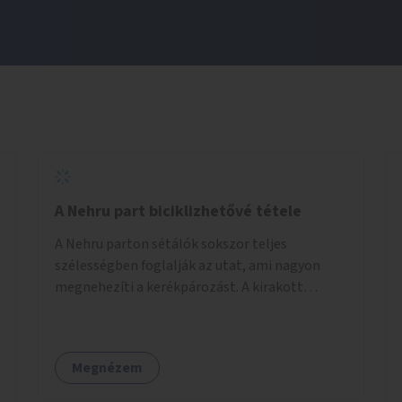
A Nehru part biciklizhetővé tétele
A Nehru parton sétálók sokszor teljes
szélességben foglalják az utat, ami nagyon
megnehezíti a kerékpározást. A kirakott
fotelek is csak a rajta ülőknek kényelmes,
mindenki másnak akadály, ezért el kellene őket
távolítani. A kikötőbakokat, ha megoldható, át
Megnézem
kellene helyezni a kerítés másik oldalára,
közvetlenül a partfal tetejére. Egyértelműen