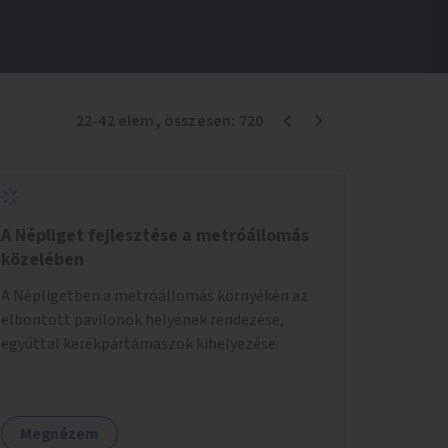
22
-
42
elem
, összesen:
720
A Népliget fejlesztése a metróállomás
közelében
A Népligetben a metróállomás környékén az
elbontott pavilonok helyének rendezése,
egyúttal kerékpártámaszok kihelyezése.
Megnézem