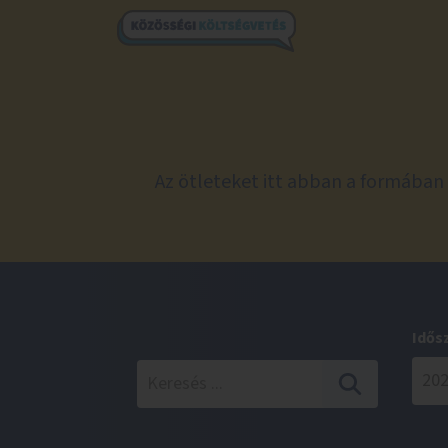
Az ötleteket itt abban a formában 
Idős