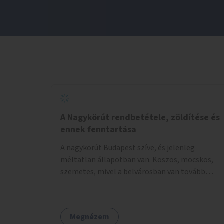
A Nagykörút rendbetétele, zöldítése és
ennek fenntartása
A nagykörút Budapest szíve, és jelenleg
méltatlan állapotban van. Koszos, mocskos,
szemetes, mivel a belvárosban van tovább
talán nem is kell ezen méltatlan, igénytelen
állapotot bemutatni. Ezen áldatlan helyzetet
szükséges felszámolni, a közterület állandó és
Megnézem
rendszeres tisztán tartásával, és nagy szükség