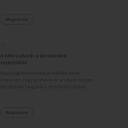
közé a Jászberényi úton. Pl. lehetne kerékpárút
számára nyitottak lennének, tehát a hely
az 526. sor - Tündérfürt u - Bogáncsvirág u -
közterület jellege megmaradna, de autók
Meténg u - keresztül a régi szeméttelelep
helyett a járókelők és a helyiek használnák.
Megnézem
szélén az Akna utcáig. Vagy bármilyen
megoldás, ami csendes utcákon aszfalton
lehetővé teszi, hogy eljussunk a Rákos
patakhoz, a Madárdombhoz és nem kell hozzá
aszfaltozni az erdőben. Lehet a Jászberényi
mentén is végig, bár az nem tűnik egyszerűen
A békés utazás a közlekedési
kivitelezhetőnek.
eszközökön
Közösségi kommunikáció indítása annak
érdekében, hogy az utasok ne az utazás közben
beszéljenek hangosan a mobiltelefonjaikon.
Inkább csendben, kultúráltan egymással
beszéljenek, olvassanak vagy csodálják a város
nevezetességeit vagy a házakat a tájat.
Megnézem