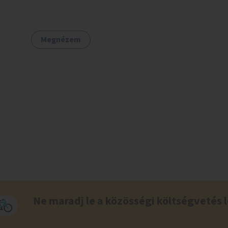
elleni árnyékolással is - a földkábelre sokkal
jobb árnyékolás tehető, hisz a légkábelnek az
árnyékoló rétegek súlyát is meg kell tartani),
Megnézem
így a felszínen nyugodtan nõhetnek a fák, nem
kellenek védõsávok. Indulásként Zuglóban a
Rákos-patak menti elektromos légkábelekkel
lehetne kezdeni.
Ne maradj le a közösségi költségvetés l