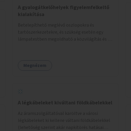
élőlényeknek kedvez. Apróbb
A gyalogátkelőhelyek figyelemfelkeltő
beavatkozásokkal, a szabályozások gondos
kialakítása
áttekintésével, ésszerű módosításával, azok
Betelepíthető meglévő oszlopokra és
betartása mellett változatosabbá tennénk a
tartószerkezetekre, és szükség esetén egy
budapesti patakok nagyvízi, ahol lehetőség van
lámpatestben megoldható a közvilágítás és a
rá, kisvízi medrét. A nagyvízi mederbe őshonos
zebra világítása is. Hogy sötétben is látható
fás és lágyszárú növényfajok
legyen zebrák.
visszatelepítésével változatossabbá tehetők a
rézsűk, mint élőhely. Emellett a kisvízi
Megnézem
mederben drága revitalizáció híján, apróbb
mesterséges és természetes beavatkozásokkal
érhető el, hogy változatosabb legyen a kisvízi
meder.
A légkábeleket kiváltani földkábelekkel
Az áramszolgáltatóval karöltve a városi
légkábeleket ki kellene váltani földkábelekkel
(lehetõség szerint akár napkitörés hatásai