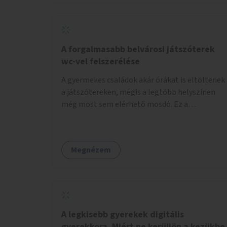
növelnék a bérlet árát és gyakorítanák a
járatokat. 9500 vagy 8950 Ft teljesen mindegy
egy család költségvetésében, a közlekedésben
viszont sokkal jobban megéreznénk.
A forgalmasabb belvárosi játszóterek
wc-vel felszerélése
A gyermekes családok akár órákat is eltöltenek
a játszótereken, mégis a legtöbb helyszínen
még most sem elérhető mosdó. Ez a
felnőtteknek, de a nagyobb gyerekeknek is
kellemetlen, a mobil wc is megoldás lenne,
vagy olyan, ami fizetős, de fogadjon el
Megnézem
bankkártyàt is!
A legkisebb gyerekek digitális
gyerekkora. Miért ne kerüljön a kezükbe