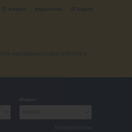
Belépés
Regisztráció
English
űrők segítségével tudod szűkíteni a
Állapot:
Feltételek törlése