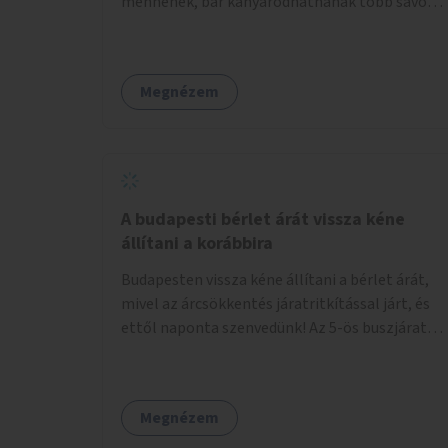
mennének, bár kanyarodhatnának több sávon,
valósítanám meg az ötletet.
mégis csak egyetlen sávon kanyarodnak a
vasúti felüljáró alatt egyből a Vaspálya belső
sávjába. Állandó a sávváltás és helyezkedés,
Megnézem
pedig egy kis segítséggel rá lehetne vezetni az
autósokat a megfelelő használatra. Megoldás
lehet egy egyértelmű felfestés és kitáblázás,
hogy a középső sávot is használhatnák jobbra
kanyarodásra (a jobb szélső sávból a jobb
szélső sávba, a középső sávból a belső sávba
A budapesti bérlet árát vissza kéne
tudnak kanyarodni, majd később, amikor
állítani a korábbira
megszűnik a külső sáv, be tudnának sorolni).
Budapesten vissza kéne állítani a bérlet árát,
Még jobb lenne, ha nem csak felfestés és a
mivel az árcsökkentés járatritkítással járt, és
lámpa, hanem valamilyen fizikai elválasztó is
ettől naponta szenvedünk! Az 5-ös buszjárat
lenne a sávok közt, pl. kis fém félgömbök,
nagyon ritka, 16-17.30 között annyira zsúfolt
amelyek máshol is vannak a városban.
MINDEN NAP, hogy leszállni, felszállni nehéz,
egy szardíniásdoboz, mindenki szenved. 17
Megnézem
megállót kell utaznunk, gyerekkel együtt
minden nap. Sokkal többet érnénk vele, ha