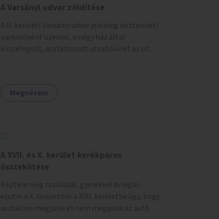
A Varsányi udvar zöldítése
A II. kerületi Varsányi udvar jelenleg közterületi
parkolóként üzemel, a négy ház által
közrefogott, aszfaltozott utcabővület az ott
parkoló 12 autót szolgálja ki. Ehelyett
szeretnénk, hogy itt egy olyan, két részből álló
magasított zöldfelület jöjjön létre, amely a
Megnézem
Varsányi Irén utca bővületeként és a megújult
Széna térrel való összekapcsolásaként a helyi
lakosok és az átmenő gyalogos forgalom
számára is lehetőséget nyújtson rekreációs
célokra. A Varsányi Irén utca és a Varsányi udvar
jelenleg két különálló közterületként
A XVII. és X. kerület kerékpáros
viselkedik, elválasztja őket a biciklisáv és a
összekötése
mellette lévő járda, az ötlet a két közterület
Képtelenség családdal, gyerekkel bringán
összekapcsolását szorgalmazza. A
eljutni a X. kerületből a XVII. kerületbe úgy, hogy
látványterveken is szereplő padok, teraszok,
aszfalton megyünk és nem megyünk az autók
zöldfelületek és biciklitárolók mindenki