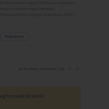
Közterületeken legyen több olyan objektum,
akkor az erre való dobozba csomagolva a
mely a madarak megtelepedését,
legközelebbi szekrénybe elvinni. (Erre a célra
fennmaradását szolgálja. Szabványos A/B/C/D
külön lehetne készíteni dobozokat.) Előre
típusú odúk kihelyezesén túl gondolok itt az
tisztázni a feladatokat (szavatosság figyelése,
itatók és téli madáretetők létesítésére. A
higiéniai feltételek...) az önkéntes
Magyar Madártani és Természetvédelmi
jelentkezőkkel, velük pontos szerződést írni,
Megnézem
Egyesület ehhez biztosan tud nyújtani
mennyit vállalnak a feladatokból. Ezt az
beszerezhető eszközöket:
önkormányzatnak kellene egyszer
mmebolt.hu/eszkozok/madarbarat/oduk (ezek
megszervezni. Sok helyen van hasonló, és
kiskereskedelmi árak). Az egyesület számos
működik.
közterületen telepített már odúkat
(Gellérthegy, Margitsziget, temetők stb), úgy
22
-
42
elem
, összesen:
720
vélem, hogy van még bőséggel olyan zöld
városrész (játszóterek, parkok, fasorok stb),
ahol sok tucatnyi odú vagy éppen téli
etetőpont létesíthető hasznos madaraink
egfrissebb híreiről!
részére. Az odúkat évente egyszer kell a költés
után kiüríteni, akkor az időjárás viszontagságai
elől fél évre érdemes beszedni őket, majd