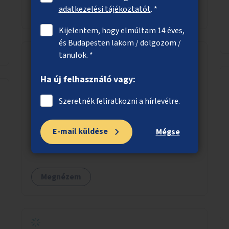
A főváros a Vérmező folytatása mellett
adatkezelési tájékoztatót
. *
Megnézem
felkarolhatná a szinte egybefüggő, de
jelentősen kisebb Horváth-kert fejlesztését.
Kijelentem, hogy elmúltam 14 éves,
Ezzel le lehetne bonyolítani, hogy hasonló
és Budapesten lakom / dolgozom /
padok, kukák, játszótérfejlesztések,
tanulok. *
parkosítások valósulhassanak meg. A Vérmező
esetében a Szitakötő játszótér ráadásul kapott
A budapesti patakok természetesebbé
Ha új felhasználó vagy:
új burkolatot, így akár hasonló fejlesztések is
tétele
elindulhatnának a Horváth-kertben található
Szeretnék feliratkozni a hírlevélre.
Apró beavatkozásokkal a kiegyenesített,
játszótéren. Az indoklásban még részletezem
lemélyített betonteknőben folyó patakok is
a további okokat, de azt gondolom, hogy ezt a
változatosabbá, sokszínűbbé tehetők,
E-mail küldése
Mégse
megkezdett projektet nem szabad most már
amelyek sokat jelenthetnek az élővilág, az
abbahagyni. Vegye előre a főváros, hogy merre
azon keresztül nekünk, emberek számára is.
akadt el ez a folyamat, és cselekedjen a
Bár mindenféle árvízvédelmi szabályozás,
kérdésben!
Megnézem
"költséghatékony" karbantartás a
legegyenesebb, legszabályosabbbnak tűnő
fenntartás sokak szemében a rendezettség
hatását kelti, egy közel ökológiai sivatagokat
hoz létre és inkább a nem honos, odavaló