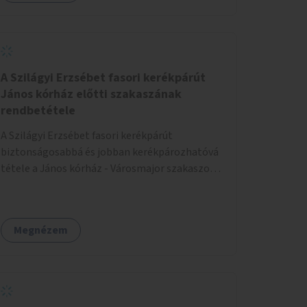
A Szilágyi Erzsébet fasori kerékpárút
János kórház előtti szakaszának
rendbetétele
A Szilágyi Erzsébet fasori kerékpárút
biztonságosabbá és jobban kerékpározhatóvá
tétele a János kórház - Városmajor szakaszon,
a kereszteződésen való átvezetésnél kb a
Majorkáig, az útpálya javításával, a kerékpárút
egyértelműbb felfestésével, a gyalogos
Megnézem
forgalomtól való jobb elkülönítésével, esetleg
ésszerűbb útvonal kijelölésével.