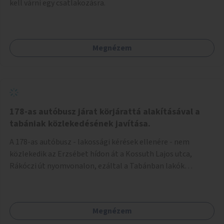
kell várni egy csatlakozásra.
Megnézem
178-as autóbusz járat körjárattá alakításával a
tabániak közlekedésének javítása.
A 178-as autóbusz - lakossági kérések ellenére - nem
közlekedik az Erzsébet hídon át a Kossuth Lajos utca,
Rákóczi út nyomvonalon, ezáltal a Tabánban lakók
belvárosba jutásának minősége jelentősen romlott a
változtatás óta! Nem tudnak továbbá a Tabániak közvetlen
járattal feljutni a Naphegyre, ahol iskola és óvoda is van a
Megnézem
körzetben élők számára. Megoldás lenne, ha a 178-as