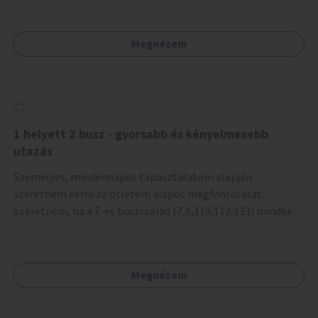
mivel nem üzletszerű a tevékenység.) Közösségi téren a
piacokkal nem konkurál.
Megnézem
1 helyett 2 busz - gyorsabb és kényelmesebb
utazás
Személyes, mindennapos tapasztalatom alapján
szeretném kérni az ötletem alapos megfontolását.
Szeretném, ha a 7-es buszcsalád (7,8,110,112,133) mindkét
irányban a Tisza István tér nevű megállóit aránylag kis
beavatkozással átalakítanák úgy, hogy egyszerre kettő
busz is be tudjon állni az öbölbe. Jelenleg biztonságosan
Megnézem
csak egy jármű tud beállni és kinyitni az ajtókat. A szorosan
mögötte haladó biztonsági okokból nem nyit ajtót, csak ha
az első már elhagyja a megállót és ő szabályosan be nem