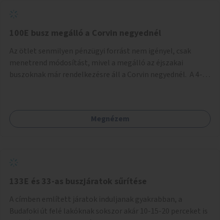
tud állni a megállóba. A környéken a tömegközlekedés
csúcsidőben már most is fullos, a Bosnyák téri beruházások
befejeztével hatványozódni fog az utazási igény.
100E busz megálló a Corvin negyednél
Az ötlet senmilyen pénzügyi forrást nem igényel, csak
menetrend módosítást, mivel a megálló az éjszakai
buszoknak már rendelkezésre áll a Corvin negyednél. A 4-es
és 6-os villamos vonalához közel élőknek a repülőtérre
kijutást, illetve onnan hazajutást nagyban megkönnyítené,
ha a 100E reptéri busz a Corvin negyed metrómegállónál is
Megnézem
megállna - főleg éjjel, amikor a metró nem jár, és a 200E
busz is sokkal ritkábban. Az utazási időt a belvárosban
100E-re fel-/leszállóknak ez az egyetlen plusz megálló
nem hosszabbítaná meg sokkal, a 4-6 vonalán lakóknak
viszont a Kálvin tér-Corvin negyed utat megspórolva 10-15
perccel rövidítheti az utazási idejét.
133E és 33-as buszjáratok sűrítése
A címben említett járatok induljanak gyakrabban, a
Budafoki út felé lakóknak sokszor akár 10-15-20 perceket is