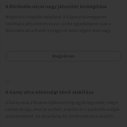
A Bőröndös utcai nagy játszótér kivilágítása
Megfelelő világítás kiépítése. A Káposztásmegyeren
található játszóterek közül szinte egyedüliként csak a
Bőröndös utca Külső-Szilágyi út felöli végén lévő nagy
játszótér nem rendelkezik közvilágítással, ami miatt a őszi
és téli hónapokban nem lehet ide járni a gyerekekkel.
Megnézem
A Garay utca közösségi térré alakítása
A Garay utca a főváros építészetileg egyik legszebb, mégis
szürke utcája, ahol az aszfalt, a beton és a parkolók uralják
a közterületet. Az utca Garay tér és Hernád utca közötti
szakasza tökéletes tere lehetne egy zöld és közösségbarát