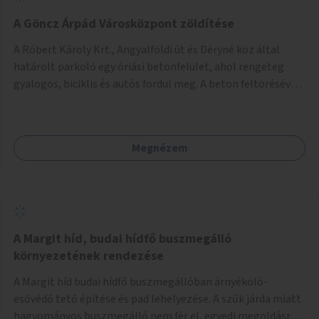
A Göncz Árpád Városközpont zöldítése
A Róbert Károly Krt., Angyalföldi út és Déryné köz által
határolt parkoló egy óriási betonfelület, ahol rengeteg
gyalogos, biciklis és autós fordul meg. A beton feltörésével,
virágágyások létesítésével, fák ültetésével a terület
kellemesebbé, élhetőbbá varázsolható. Az Angyalföldi út
menti járda és a parkoló közé kellene egy zöld sáv,
Megnézem
virágágyásokkal a meglévő fák alá, a lakóépület felőli két
autósáv közé fákat lehetne ültetni, illetve a parkoló és a
járda / bicikliút közé is jók lennének fák.
A Margit híd, budai hídfő buszmegálló
környezetének rendezése
A Margit híd budai hídfő buszmegállóban árnyékoló-
esővédő tető építése és pad lehelyezése. A szűk járda miatt
hagyományos buszmegálló nem fér el, egyedi megoldásra