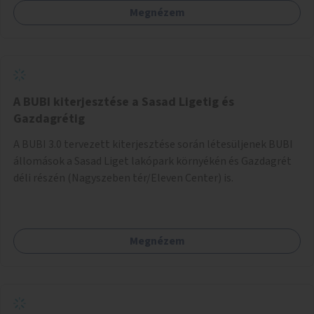
Megnézem
barátságosabbá és zöldebbé lehetne tenni a megállókat.
A BUBI kiterjesztése a Sasad Ligetig és
Gazdagrétig
A BUBI 3.0 tervezett kiterjesztése során létesüljenek BUBI
állomások a Sasad Liget lakópark környékén és Gazdagrét
déli részén (Nagyszeben tér/Eleven Center) is.
Megnézem