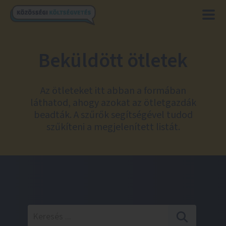
Beküldött ötletek
Az ötleteket itt abban a formában
láthatod, ahogy azokat az ötletgazdák
beadták. A szűrők segítségével tudod
szűkíteni a megjelenített listát.