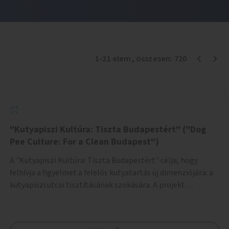
1
-
21
elem
, összesen:
720
"Kutyapiszi Kultúra: Tiszta Budapestért" ("Dog
Pee Culture: For a Clean Budapest")
A "Kutyapiszi Kultúra: Tiszta Budapestért" célja, hogy
felhívja a figyelmet a felelős kutyatartás új dimenziójára: a
kutyapiszi utcai tisztításának szokására. A projekt
keretében szeretnénk edukálni a kutyatulajdonosokat,
hogy séta közben, amikor kedvencük a járdára vizel, egy
palack vízzel öblítsék le azt, ezzel hozzájárulva a tiszta,