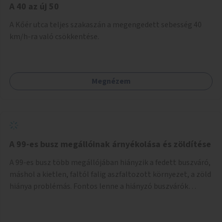
A 40 az új 50
A Kőér utca teljes szakaszán a megengedett sebesség 40
km/h-ra való csökkentése.
Megnézem
A 99-es busz megállóinak árnyékolása és zöldítése
A 99-es busz több megállójában hiányzik a fedett buszváró,
máshol a kietlen, faltól falig aszfaltozott környezet, a zöld
hiánya problémás. Fontos lenne a hiányzó buszvárók
pótlása és az árnyékolás megoldása. Mindezt a zöldítéssel
is össze lehetne kötni: ahol megoldható, ott az utasváróra
vagy akár önálló rácsozatra futtatott növényekkel