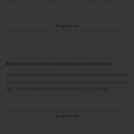
lenne szükség.
Megnézem
A Márton Áron téren körforgalom létesítése
Körforgalom létesítése a forgalom hatékonyabb elosztása
érdekében, amely csökkentheti a torlódásokat és az utazási
időt. A tér rendezése és korszerűsítése: új burkolat,
zöldfelületek, modern közösségi tér kialakítása, hogy a
hely valódi köztérré váljon, ahol az emberek szívesen
időznek.
Megnézem