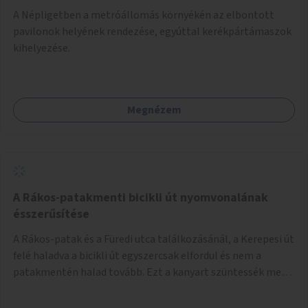
A Népligetben a metróállomás környékén az elbontott
pavilonok helyének rendezése, egyúttal kerékpártámaszok
kihelyezése.
Megnézem
A Rákos-patakmenti bicikli út nyomvonalának
ésszerűsítése
A Rákos-patak és a Füredi utca találkozásánál, a Kerepesi út
felé haladva a bicikli út egyszercsak elfordul és nem a
patakmentén halad tovább. Ezt a kanyart szüntessék meg
és a bicikli út a patakmentén haladjon tovább.