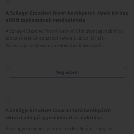
A Szilágyi Erzsébet fasori kerékpárút János kórház
előtti szakaszának rendbetétele
A Szilágyi Erzsébet fasori kerékpárút biztonságosabbá és
jobban kerékpározhatóvá tétele a János kórház -
Városmajor szakaszon, a kereszteződésen való
átvezetésnél kb a Majorkáig, az útpálya javításával, a
kerékpárút egyértelműbb felfestésével, a gyalogos
forgalomtól való jobb elkülönítésével, esetleg ésszerűbb
Megnézem
útvonal kijelölésével.
A Szilágyi Erzsébet fasoron futó kerékpárút
oktató jellegű, gyerekbarát átalakítása
A Szilágyi Erzsébet fasoron futó kerékpárút végig az