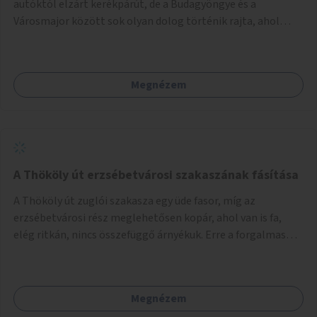
autóktól elzárt kerékpárút, de a Budagyöngye és a
Városmajor között sok olyan dolog történik rajta, ahol
nagyon kell figyelni (villamos keresztezi, 4 sávos autóúton
halad át, lámpa nélküli kereszteződések vannak rajta). Az
ötletem az, hogy ezt a szakaszt egy oktató jellegű,
Megnézem
bemutató kerékpárúttá varázsoljuk, ahol a gyerekek a valós
forgalomban megtehetik első útjaikat (szülői
felügyelettel). Ez egy nagyon forgalmas szakasz és nagyon
sok gyerekkel közlekedő szülőt látni nap, mint, nap, sok az
iskola, óvoda a környéken. Dupla kitáblázásokkal,
fényvisszaverős táblákkal, az aszfalt erősebb színre
A Thököly út erzsébetvárosi szakaszának fásítása
festésével és egyéb oktató táblákkal valósítanám meg az
A Thököly út zuglói szakasza egy üde fasor, míg az
ötletet.
erzsébetvárosi rész meglehetősen kopár, ahol van is fa,
elég ritkán, nincs összefüggő árnyékuk. Erre a forgalmas
erzsébetvárosi útszakaszra a meglévő fasor sűrítésére,
illetve ahol a közművek engedik, új fák ültetésére lenne
szükség.
Megnézem