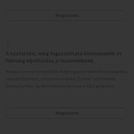
Megnézem
A háztartási, még fogyasztható ételmaradék és
fölösleg eljuttatása a rászorulóknak.
Rendszeresen termelődik még fogyasztható ételmaradék a
háztartásokban, intézményekben. Ezeket az ételeket
dobozba téve, és felcímkézve kellene a háztartásban
élőknek, vagy konyhai dolgozónak betenni egy erre a célra
készített szekrénybe. A címkén az étel neve szerepelne, és a
kihelyezés pontos ideje. (A szekrények belső elrendezését,
Megnézem
rekeszeit, beosztását nem tudom, hogy itt kell-e leírni.)
Önkormányzati tulajdonban lévő köztéren kell elhelyezni.
Tehát ha pl marad valamilyen ételből, vagy túl sokat