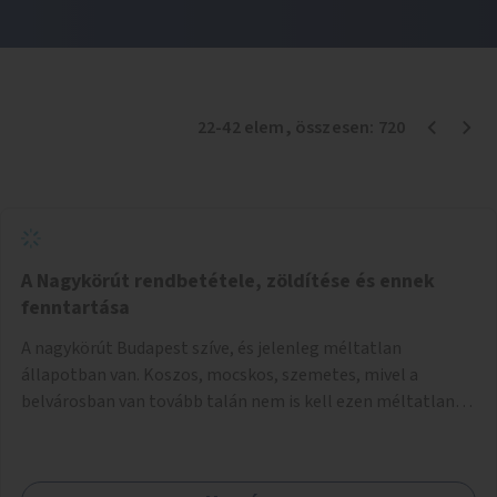
22
-
42
elem
, összesen:
720
A Nagykörút rendbetétele, zöldítése és ennek
fenntartása
A nagykörút Budapest szíve, és jelenleg méltatlan
állapotban van. Koszos, mocskos, szemetes, mivel a
belvárosban van tovább talán nem is kell ezen méltatlan,
igénytelen állapotot bemutatni. Ezen áldatlan helyzetet
szükséges felszámolni, a közterület állandó és rendszeres
tisztán tartásával, és nagy szükség lenne megfelelő