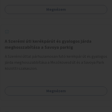
Megnézem
A Szerémi úti kerékpárút és gyalogos járda
meghosszabítása a Savoya parkig
A Szerémi úttal párhuzamosan futó kerékpár út és gyalogos
járda meghosszabbítása a Mezőkövesd út és a Savoya Park
közötti szakaszon.
Megnézem