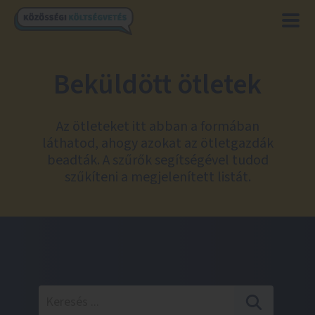
Beküldött ötletek
Az ötleteket itt abban a formában
láthatod, ahogy azokat az ötletgazdák
beadták. A szűrők segítségével tudod
szűkíteni a megjelenített listát.