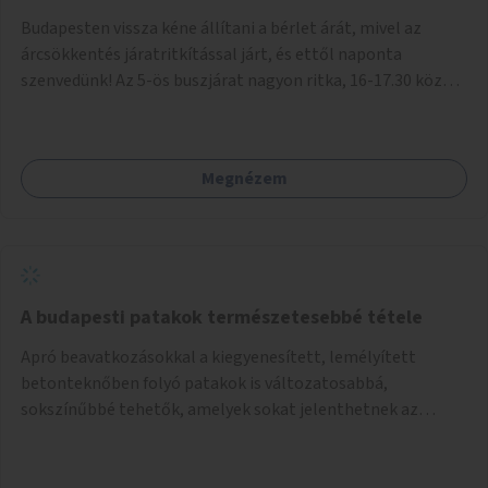
Budapesten vissza kéne állítani a bérlet árát, mivel az
árcsökkentés járatritkítással járt, és ettől naponta
szenvedünk! Az 5-ös buszjárat nagyon ritka, 16-17.30 között
annyira zsúfolt MINDEN NAP, hogy leszállni, felszállni
nehéz, egy szardíniásdoboz, mindenki szenved. 17 megállót
kell utaznunk, gyerekkel együtt minden nap. Sokkal többet
Megnézem
érnénk vele, ha növelnék a bérlet árát és gyakorítanák a
járatokat. 9500 vagy 8950 Ft teljesen mindegy egy család
költségvetésében, a közlekedésben viszont sokkal jobban
megéreznénk.
A budapesti patakok természetesebbé tétele
Apró beavatkozásokkal a kiegyenesített, lemélyített
betonteknőben folyó patakok is változatosabbá,
sokszínűbbé tehetők, amelyek sokat jelenthetnek az
élővilág, az azon keresztül nekünk, emberek számára is. Bár
mindenféle árvízvédelmi szabályozás, "költséghatékony"
karbantartás a legegyenesebb, legszabályosabbbnak tűnő