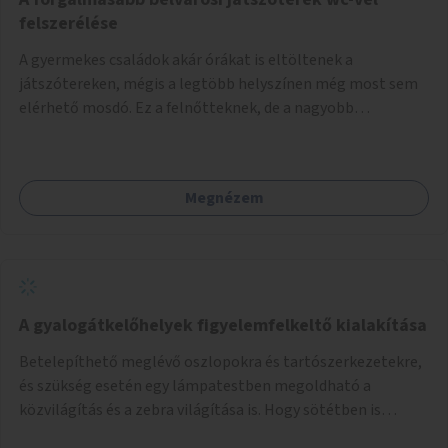
felszerélése
A gyermekes családok akár órákat is eltöltenek a
játszótereken, mégis a legtöbb helyszínen még most sem
elérhető mosdó. Ez a felnőtteknek, de a nagyobb
gyerekeknek is kellemetlen, a mobil wc is megoldás lenne,
vagy olyan, ami fizetős, de fogadjon el bankkártyàt is!
Megnézem
A gyalogátkelőhelyek figyelemfelkeltő kialakítása
Betelepíthető meglévő oszlopokra és tartószerkezetekre,
és szükség esetén egy lámpatestben megoldható a
közvilágítás és a zebra világítása is. Hogy sötétben is
látható legyen zebrák.