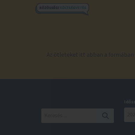
Az ötleteket itt abban a formában 
Idős