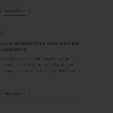
egy sivár zöldsáv választja el, ami kiválóan
található a közelben.
alkalmas lenne egy nagy biodiverzitású hosszú
Megnézem
kert kialakítására, több szintű növényzettel,
öntözőrendszerrel, esetleg valamilyen vizes
attrakcióval ami végfut mind az 500m-en.
A BUBI kiterjesztése a Sasad Ligetig és
Gazdagrétig
A BUBI 3.0 tervezett kiterjesztése során
létesüljenek BUBI állomások a Sasad Liget
lakópark környékén és Gazdagrét déli részén
(Nagyszeben tér/Eleven Center) is.
Megnézem