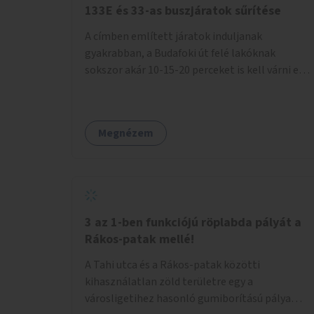
133E és 33-as buszjáratok sűrítése
A címben említett járatok induljanak
gyakrabban, a Budafoki út felé lakóknak
sokszor akár 10-15-20 perceket is kell várni egy
csatlakozásra.
Megnézem
3 az 1-ben funkciójú röplabda pályát a
Rákos-patak mellé!
A Tahi utca és a Rákos-patak közötti
kihasználatlan zöld területre egy a
városligetihez hasonló gumiborítású pálya