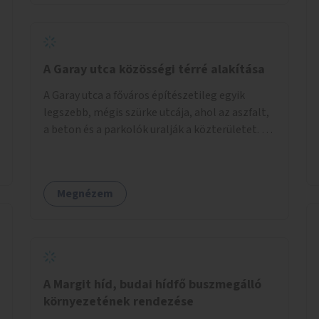
barátságosabbá és zöldebbé lehetne tenni a
megállókat.
A Garay utca közösségi térré alakítása
A Garay utca a főváros építészetileg egyik
legszebb, mégis szürke utcája, ahol az aszfalt,
a beton és a parkolók uralják a közterületet. Az
utca Garay tér és Hernád utca közötti szakasza
tökéletes tere lehetne egy zöld és
közösségbarát terület létrehozásának. A
Megnézem
szakaszon a parkolás átszervezésével
szabadföldi fák, ágyások létrehozására lenne
lehetőség, amelyek között pihenőszékek,
sakkasztal és egy lábbal tekerhető
mobiltöltőpont tennék kellemesebbé (és
hűvösebbé) a környéken lakók és az arra járók
A Margit híd, budai hídfő buszmegálló
mindennapjait.
környezetének rendezése