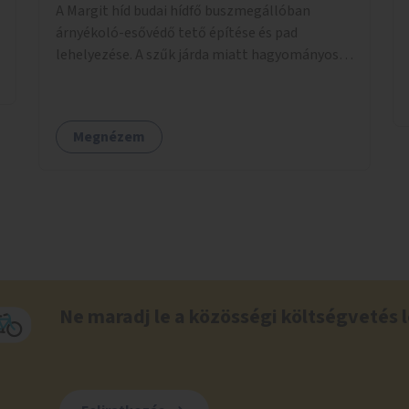
A Margit híd budai hídfő buszmegállóban
árnyékoló-esővédő tető építése és pad
lehelyezése. A szűk járda miatt hagyományos
buszmegálló nem fér el, egyedi megoldásra
lenne szükség.
Megnézem
Ne maradj le a közösségi költségvetés l