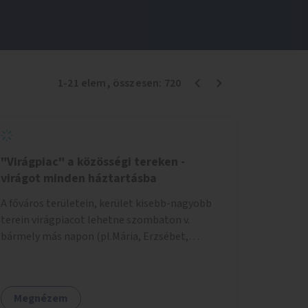
1
-
21
elem
, összesen:
720
"Virágpiac" a közösségi tereken -
virágot minden háztartásba
A főváros területein, kerület kisebb-nagyobb
terein virágpiacot lehetne szombaton v.
bármely más napon (pl.Mária, Erzsébet,
Katalin, Gergely, László, Péter) létrehozni,
üzemeltetni. Kerületek biztosítanák a
helyeket, 50-150nm vagy afeletti területet (ha
Megnézem
sokakat érdekelne). Névleges összeget fizetne