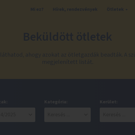
Mi ez?
Hírek, rendezvények
Ötletek
Beküldött ötletek
láthatod, ahogy azokat az ötletgazdák beadták. A sz
megjelenített listát.
zak:
Kategória:
Kerület: