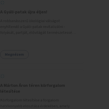
A Gyáli-patak újra éljen!
A robbanásszerű ökológiai válságot
enyhítendő a Gyáli-patak revitalizálni -
folyását, partját, élővilágát természetessé
visszaállítani - legalább Budapest határain
belül, illetve azon túl is infrastruktúrával nem
terhelt módon. Élő kapcsolatot létrehozni
Megnézem
Soroksár és a patak között, illetve a
településen kívül élőhely helyreállítást
végezni. Mindezt szigorúan ökológiai szakértők
vezetésével.
A Márton Áron téren körforgalom
létesítése
Körforgalom létesítése a forgalom
hatékonyabb elosztása érdekében, amely