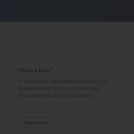
"Kávé a falra"
A "kávé a falra" egy szolidaritásra ösztönző
figyelemfelhívás lehetne. Az interneten
olvastam egy kisvárosból származó
történetről, ahol az emberek vehettek egy
extra kávét, amiről a cetlit feltették a kávézó
dolgozói a falra. Ha egy arra rászoruló betért, a
Megnézem
falról ingyenesen megkaphatta a már
kifizetett kávét. Jó lenne, ha sok kávézó vagy