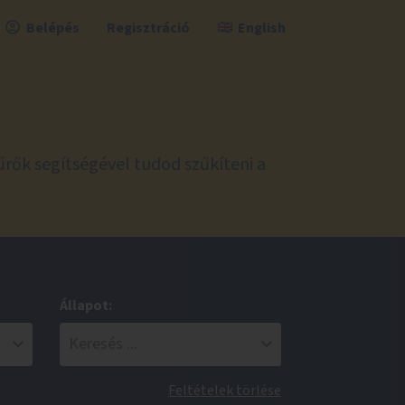
Belépés
Regisztráció
English
űrők segítségével tudod szűkíteni a
Állapot:
Feltételek törlése