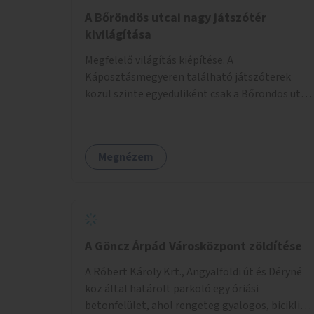
A Bőröndös utcai nagy játszótér
kivilágítása
Megfelelő világítás kiépítése. A
Káposztásmegyeren található játszóterek
közül szinte egyedüliként csak a Bőröndös utca
Külső-Szilágyi út felöli végén lévő nagy
játszótér nem rendelkezik közvilágítással, ami
miatt a őszi és téli hónapokban nem lehet ide
Megnézem
járni a gyerekekkel.
A Göncz Árpád Városközpont zöldítése
A Róbert Károly Krt., Angyalföldi út és Déryné
köz által határolt parkoló egy óriási
betonfelület, ahol rengeteg gyalogos, biciklis