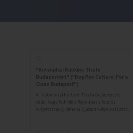
"Kutyapiszi Kultúra: Tiszta
Budapestért" ("Dog Pee Culture: For a
Clean Budapest")
A "Kutyapiszi Kultúra: Tiszta Budapestért"
célja, hogy felhívja a figyelmet a felelős
kutyatartás új dimenziójára: a kutyapiszi utcai
tisztításának szokására. A projekt keretében
szeretnénk edukálni a kutyatulajdonosokat,
hogy séta közben, amikor kedvencük a járdára