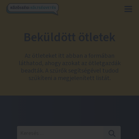
Beküldött ötletek
Az ötleteket itt abban a formában
láthatod, ahogy azokat az ötletgazdák
beadták. A szűrők segítségével tudod
szűkíteni a megjelenített listát.