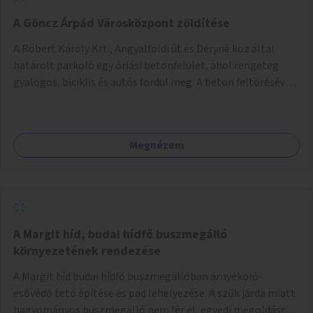
A Göncz Árpád Városközpont zöldítése
A Róbert Károly Krt., Angyalföldi út és Déryné köz által
határolt parkoló egy óriási betonfelület, ahol rengeteg
gyalogos, biciklis és autós fordul meg. A beton feltörésével,
virágágyások létesítésével, fák ültetésével a terület
kellemesebbé, élhetőbbá varázsolható. Az Angyalföldi út
menti járda és a parkoló közé kellene egy zöld sáv,
Megnézem
virágágyásokkal a meglévő fák alá, a lakóépület felőli két
autósáv közé fákat lehetne ültetni, illetve a parkoló és a
járda / bicikliút közé is jók lennének fák.
A Margit híd, budai hídfő buszmegálló
környezetének rendezése
A Margit híd budai hídfő buszmegállóban árnyékoló-
esővédő tető építése és pad lehelyezése. A szűk járda miatt
hagyományos buszmegálló nem fér el, egyedi megoldásra