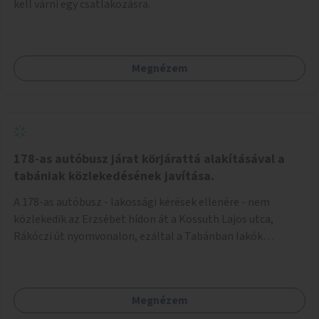
kell várni egy csatlakozásra.
Megnézem
178-as autóbusz járat körjárattá alakításával a
tabániak közlekedésének javítása.
A 178-as autóbusz - lakossági kérések ellenére - nem
közlekedik az Erzsébet hídon át a Kossuth Lajos utca,
Rákóczi út nyomvonalon, ezáltal a Tabánban lakók
belvárosba jutásának minősége jelentősen romlott a
változtatás óta! Nem tudnak továbbá a Tabániak közvetlen
járattal feljutni a Naphegyre, ahol iskola és óvoda is van a
Megnézem
körzetben élők számára. Megoldás lenne, ha a 178-as