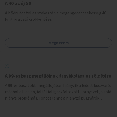
A 40 az új 50
A Kőér utca teljes szakaszán a megengedett sebesség 40
km/h-ra való csökkentése.
Megnézem
A 99-es busz megállóinak árnyékolása és zöldítése
A 99-es busz több megállójában hiányzik a fedett buszváró,
máshol a kietlen, faltól falig aszfaltozott környezet, a zöld
hiánya problémás. Fontos lenne a hiányzó buszvárók
pótlása és az árnyékolás megoldása. Mindezt a zöldítéssel
is össze lehetne kötni: ahol megoldható, ott az utasváróra
vagy akár önálló rácsozatra futtatott növényekkel