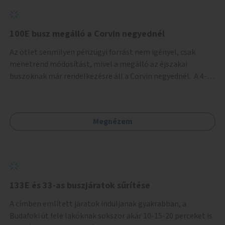
tud állni a megállóba. A környéken a tömegközlekedés
csúcsidőben már most is fullos, a Bosnyák téri beruházások
befejeztével hatványozódni fog az utazási igény.
100E busz megálló a Corvin negyednél
Az ötlet senmilyen pénzügyi forrást nem igényel, csak
menetrend módosítást, mivel a megálló az éjszakai
buszoknak már rendelkezésre áll a Corvin negyednél. A 4-es
és 6-os villamos vonalához közel élőknek a repülőtérre
kijutást, illetve onnan hazajutást nagyban megkönnyítené,
ha a 100E reptéri busz a Corvin negyed metrómegállónál is
Megnézem
megállna - főleg éjjel, amikor a metró nem jár, és a 200E
busz is sokkal ritkábban. Az utazási időt a belvárosban
100E-re fel-/leszállóknak ez az egyetlen plusz megálló
nem hosszabbítaná meg sokkal, a 4-6 vonalán lakóknak
viszont a Kálvin tér-Corvin negyed utat megspórolva 10-15
perccel rövidítheti az utazási idejét.
133E és 33-as buszjáratok sűrítése
A címben említett járatok induljanak gyakrabban, a
Budafoki út felé lakóknak sokszor akár 10-15-20 perceket is