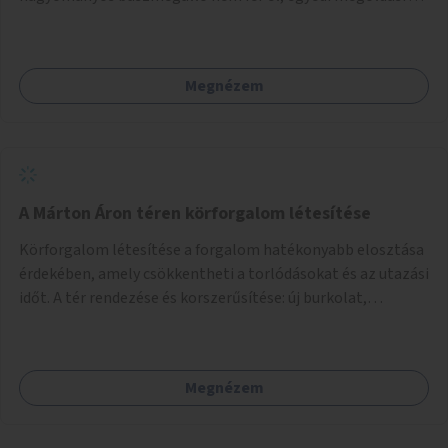
lenne szükség.
Megnézem
A Márton Áron téren körforgalom létesítése
Körforgalom létesítése a forgalom hatékonyabb elosztása
érdekében, amely csökkentheti a torlódásokat és az utazási
időt. A tér rendezése és korszerűsítése: új burkolat,
zöldfelületek, modern közösségi tér kialakítása, hogy a
hely valódi köztérré váljon, ahol az emberek szívesen
időznek.
Megnézem