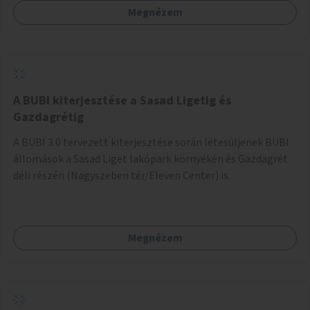
Megnézem
barátságosabbá és zöldebbé lehetne tenni a megállókat.
A BUBI kiterjesztése a Sasad Ligetig és
Gazdagrétig
A BUBI 3.0 tervezett kiterjesztése során létesüljenek BUBI
állomások a Sasad Liget lakópark környékén és Gazdagrét
déli részén (Nagyszeben tér/Eleven Center) is.
Megnézem