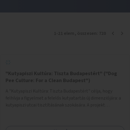
1
-
21
elem
, összesen:
720
"Kutyapiszi Kultúra: Tiszta Budapestért" ("Dog
Pee Culture: For a Clean Budapest")
A "Kutyapiszi Kultúra: Tiszta Budapestért" célja, hogy
felhívja a figyelmet a felelős kutyatartás új dimenziójára: a
kutyapiszi utcai tisztításának szokására. A projekt
keretében szeretnénk edukálni a kutyatulajdonosokat,
hogy séta közben, amikor kedvencük a járdára vizel, egy
palack vízzel öblítsék le azt, ezzel hozzájárulva a tiszta,