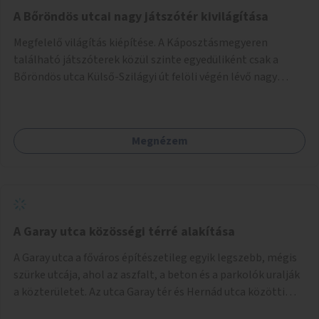
A Bőröndös utcai nagy játszótér kivilágítása
Megfelelő világítás kiépítése. A Káposztásmegyeren
található játszóterek közül szinte egyedüliként csak a
Bőröndös utca Külső-Szilágyi út felöli végén lévő nagy
játszótér nem rendelkezik közvilágítással, ami miatt a őszi
és téli hónapokban nem lehet ide járni a gyerekekkel.
Megnézem
A Garay utca közösségi térré alakítása
A Garay utca a főváros építészetileg egyik legszebb, mégis
szürke utcája, ahol az aszfalt, a beton és a parkolók uralják
a közterületet. Az utca Garay tér és Hernád utca közötti
szakasza tökéletes tere lehetne egy zöld és közösségbarát