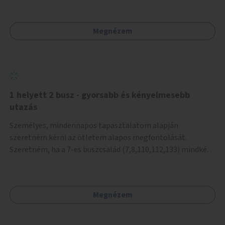
mivel nem üzletszerű a tevékenység.) Közösségi téren a
piacokkal nem konkurál.
Megnézem
1 helyett 2 busz - gyorsabb és kényelmesebb
utazás
Személyes, mindennapos tapasztalatom alapján
szeretném kérni az ötletem alapos megfontolását.
Szeretném, ha a 7-es buszcsalád (7,8,110,112,133) mindkét
irányban a Tisza István tér nevű megállóit aránylag kis
beavatkozással átalakítanák úgy, hogy egyszerre kettő
busz is be tudjon állni az öbölbe. Jelenleg biztonságosan
Megnézem
csak egy jármű tud beállni és kinyitni az ajtókat. A szorosan
mögötte haladó biztonsági okokból nem nyit ajtót, csak ha
az első már elhagyja a megállót és ő szabályosan be nem