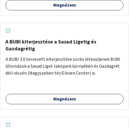
Megnézem
barátságosabbá és zöldebbé lehetne tenni a megállókat.
A BUBI kiterjesztése a Sasad Ligetig és
Gazdagrétig
A BUBI 3.0 tervezett kiterjesztése során létesüljenek BUBI
állomások a Sasad Liget lakópark környékén és Gazdagrét
déli részén (Nagyszeben tér/Eleven Center) is.
Megnézem