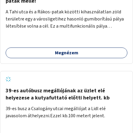
gyalogosforgalom miatt, mert távolsági buszmegálló,
patak mellé!
templom, posta, iskola is található a közelben.
A Tahi utca és a Rákos-patak közötti kihasználatlan zöld
területre egy a városligetihez hasonló gumiborítású pálya
létesítése volna a cél. Ez a multifunkcionális pálya
praktikus, mivel egyszerre űzhető röplabda, tollaslabda,
illetve lábtenisz is, az állítható hálónak köszönhetően.
Megnézem
39-es autóbusz megállójának az üzlet elé
helyezese a kutyafuttató előtti helyett. kb
39-es busz a Csalogány utcai megállójat a Lidl elé
javasolom áthelyezni.Ezzel kb.100 metert jelent.