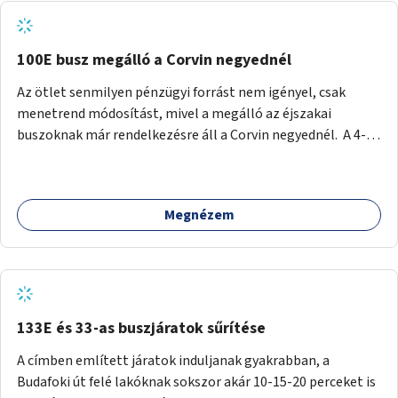
tud állni a megállóba. A környéken a tömegközlekedés
csúcsidőben már most is fullos, a Bosnyák téri beruházások
befejeztével hatványozódni fog az utazási igény.
100E busz megálló a Corvin negyednél
Az ötlet senmilyen pénzügyi forrást nem igényel, csak
menetrend módosítást, mivel a megálló az éjszakai
buszoknak már rendelkezésre áll a Corvin negyednél. A 4-es
és 6-os villamos vonalához közel élőknek a repülőtérre
kijutást, illetve onnan hazajutást nagyban megkönnyítené,
ha a 100E reptéri busz a Corvin negyed metrómegállónál is
Megnézem
megállna - főleg éjjel, amikor a metró nem jár, és a 200E
busz is sokkal ritkábban. Az utazási időt a belvárosban
100E-re fel-/leszállóknak ez az egyetlen plusz megálló
nem hosszabbítaná meg sokkal, a 4-6 vonalán lakóknak
viszont a Kálvin tér-Corvin negyed utat megspórolva 10-15
perccel rövidítheti az utazási idejét.
133E és 33-as buszjáratok sűrítése
A címben említett járatok induljanak gyakrabban, a
Budafoki út felé lakóknak sokszor akár 10-15-20 perceket is