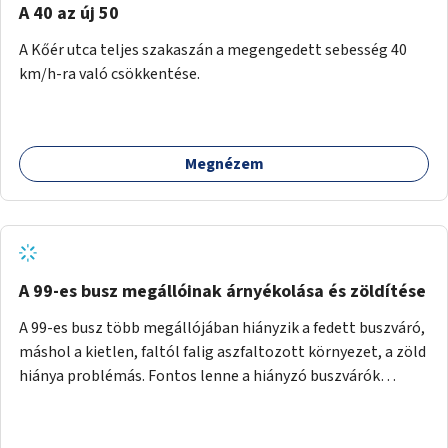
A 40 az új 50
A Kőér utca teljes szakaszán a megengedett sebesség 40
km/h-ra való csökkentése.
Megnézem
A 99-es busz megállóinak árnyékolása és zöldítése
A 99-es busz több megállójában hiányzik a fedett buszváró,
máshol a kietlen, faltól falig aszfaltozott környezet, a zöld
hiánya problémás. Fontos lenne a hiányzó buszvárók
pótlása és az árnyékolás megoldása. Mindezt a zöldítéssel
is össze lehetne kötni: ahol megoldható, ott az utasváróra
vagy akár önálló rácsozatra futtatott növényekkel