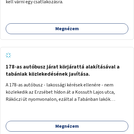
kell várni egy csatlakozásra.
Megnézem
178-as autóbusz járat körjárattá alakításával a
tabániak közlekedésének javítása.
A 178-as autóbusz - lakossági kérések ellenére - nem
közlekedik az Erzsébet hídon át a Kossuth Lajos utca,
Rákóczi út nyomvonalon, ezáltal a Tabánban lakók
belvárosba jutásának minősége jelentősen romlott a
változtatás óta! Nem tudnak továbbá a Tabániak közvetlen
járattal feljutni a Naphegyre, ahol iskola és óvoda is van a
Megnézem
körzetben élők számára. Megoldás lenne, ha a 178-as