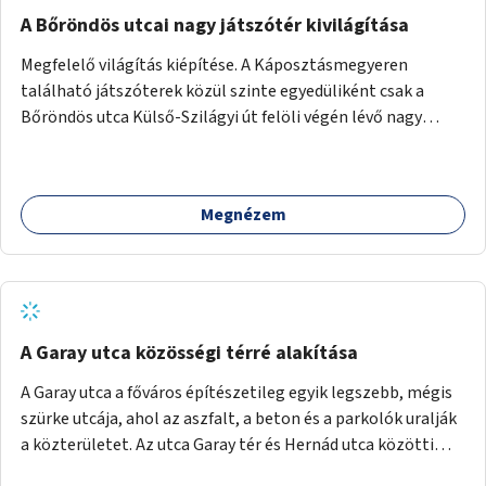
A Bőröndös utcai nagy játszótér kivilágítása
Megfelelő világítás kiépítése. A Káposztásmegyeren
található játszóterek közül szinte egyedüliként csak a
Bőröndös utca Külső-Szilágyi út felöli végén lévő nagy
játszótér nem rendelkezik közvilágítással, ami miatt a őszi
és téli hónapokban nem lehet ide járni a gyerekekkel.
Megnézem
A Garay utca közösségi térré alakítása
A Garay utca a főváros építészetileg egyik legszebb, mégis
szürke utcája, ahol az aszfalt, a beton és a parkolók uralják
a közterületet. Az utca Garay tér és Hernád utca közötti
szakasza tökéletes tere lehetne egy zöld és közösségbarát