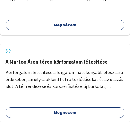
lenne szükség.
Megnézem
A Márton Áron téren körforgalom létesítése
Körforgalom létesítése a forgalom hatékonyabb elosztása
érdekében, amely csökkentheti a torlódásokat és az utazási
időt. A tér rendezése és korszerűsítése: új burkolat,
zöldfelületek, modern közösségi tér kialakítása, hogy a
hely valódi köztérré váljon, ahol az emberek szívesen
időznek.
Megnézem