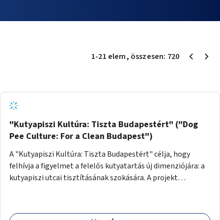
1
-
21
elem
, összesen:
720
"Kutyapiszi Kultúra: Tiszta Budapestért" ("Dog
Pee Culture: For a Clean Budapest")
A "Kutyapiszi Kultúra: Tiszta Budapestért" célja, hogy
felhívja a figyelmet a felelős kutyatartás új dimenziójára: a
kutyapiszi utcai tisztításának szokására. A projekt
keretében szeretnénk edukálni a kutyatulajdonosokat,
hogy séta közben, amikor kedvencük a járdára vizel, egy
palack vízzel öblítsék le azt, ezzel hozzájárulva a tiszta,