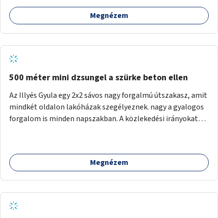
Megnézem
500 méter mini dzsungel a szürke beton ellen
Az Illyés Gyula egy 2x2 sávos nagy forgalmú útszakasz, amit
mindkét oldalon lakóházak szegélyeznek. nagy a gyalogos
forgalom is minden napszakban. A közlekedési irányokat
egy sivár zöldsáv választja el, ami kiválóan alkalmas lenne
egy nagy biodiverzitású hosszú kert kialakítására, több
szintű növényzettel, öntözőrendszerrel, esetleg
Megnézem
valamilyen vizes attrakcióval ami végfut mind az 500m-en.