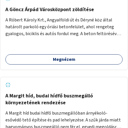
A Göncz Árpád Városközpont zöldítése
A Róbert Károly Krt., Angyalföldi út és Déryné köz által
határolt parkoló egy óriási betonfelület, ahol rengeteg
gyalogos, biciklis és autós fordul meg. A beton feltörésével,
virágágyások létesítésével, fák ültetésével a terület
kellemesebbé, élhetőbbá varázsolható. Az Angyalföldi út
menti járda és a parkoló közé kellene egy zöld sáv,
Megnézem
virágágyásokkal a meglévő fák alá, a lakóépület felőli két
autósáv közé fákat lehetne ültetni, illetve a parkoló és a
járda / bicikliút közé is jók lennének fák.
A Margit híd, budai hídfő buszmegálló
környezetének rendezése
A Margit híd budai hídfő buszmegállóban árnyékoló-
esővédő tető építése és pad lehelyezése. A szűk járda miatt
hagyományos buszmegálló nem fér el, egyedi megoldásra