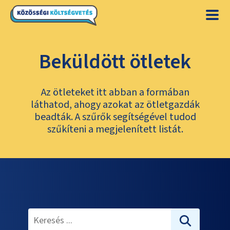
Beküldött ötletek
Az ötleteket itt abban a formában
láthatod, ahogy azokat az ötletgazdák
beadták. A szűrők segítségével tudod
szűkíteni a megjelenített listát.