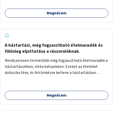
Megnézem
A háztartási, még fogyasztható ételmaradék és
fölösleg eljuttatása a rászorulóknak.
Rendszeresen termelődik még fogyasztható ételmaradék a
háztartásokban, intézményekben. Ezeket az ételeket
dobozba téve, és felcímkézve kellene a háztartásban
élőknek, vagy konyhai dolgozónak betenni egy erre a célra
készített szekrénybe. A címkén az étel neve szerepelne, és a
kihelyezés pontos ideje. (A szekrények belső elrendezését,
Megnézem
rekeszeit, beosztását nem tudom, hogy itt kell-e leírni.)
Önkormányzati tulajdonban lévő köztéren kell elhelyezni.
Tehát ha pl marad valamilyen ételből, vagy túl sokat