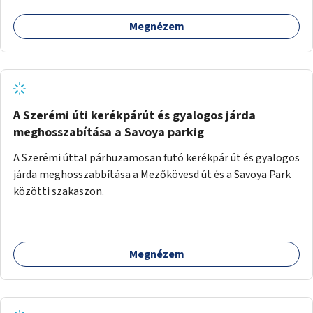
Megnézem
A Szerémi úti kerékpárút és gyalogos járda
meghosszabítása a Savoya parkig
A Szerémi úttal párhuzamosan futó kerékpár út és gyalogos
járda meghosszabbítása a Mezőkövesd út és a Savoya Park
közötti szakaszon.
Megnézem