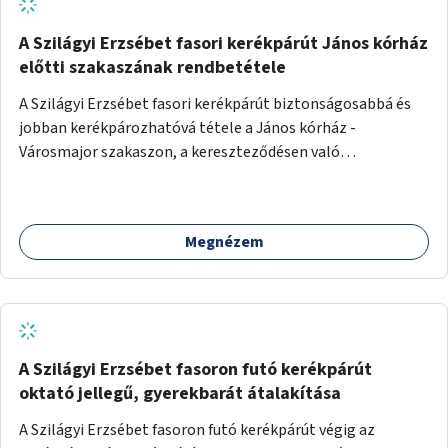
A Szilágyi Erzsébet fasori kerékpárút János kórház
előtti szakaszának rendbetétele
A Szilágyi Erzsébet fasori kerékpárút biztonságosabbá és
jobban kerékpározhatóvá tétele a János kórház -
Városmajor szakaszon, a kereszteződésen való
átvezetésnél kb a Majorkáig, az útpálya javításával, a
kerékpárút egyértelműbb felfestésével, a gyalogos
forgalomtól való jobb elkülönítésével, esetleg ésszerűbb
Megnézem
útvonal kijelölésével.
A Szilágyi Erzsébet fasoron futó kerékpárút
oktató jellegű, gyerekbarát átalakítása
A Szilágyi Erzsébet fasoron futó kerékpárút végig az