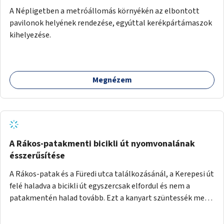
A Népligetben a metróállomás környékén az elbontott
pavilonok helyének rendezése, egyúttal kerékpártámaszok
kihelyezése.
Megnézem
A Rákos-patakmenti bicikli út nyomvonalának
ésszerűsítése
A Rákos-patak és a Füredi utca találkozásánál, a Kerepesi út
felé haladva a bicikli út egyszercsak elfordul és nem a
patakmentén halad tovább. Ezt a kanyart szüntessék meg
és a bicikli út a patakmentén haladjon tovább.