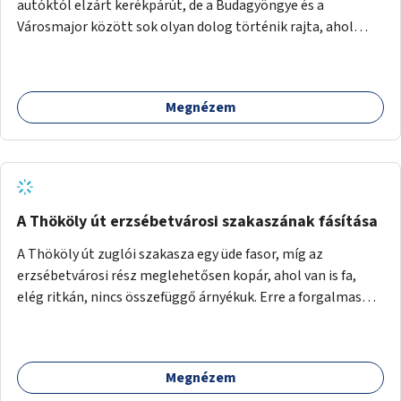
autóktól elzárt kerékpárút, de a Budagyöngye és a
Városmajor között sok olyan dolog történik rajta, ahol
nagyon kell figyelni (villamos keresztezi, 4 sávos autóúton
halad át, lámpa nélküli kereszteződések vannak rajta). Az
ötletem az, hogy ezt a szakaszt egy oktató jellegű,
Megnézem
bemutató kerékpárúttá varázsoljuk, ahol a gyerekek a valós
forgalomban megtehetik első útjaikat (szülői
felügyelettel). Ez egy nagyon forgalmas szakasz és nagyon
sok gyerekkel közlekedő szülőt látni nap, mint, nap, sok az
iskola, óvoda a környéken. Dupla kitáblázásokkal,
fényvisszaverős táblákkal, az aszfalt erősebb színre
A Thököly út erzsébetvárosi szakaszának fásítása
festésével és egyéb oktató táblákkal valósítanám meg az
A Thököly út zuglói szakasza egy üde fasor, míg az
ötletet.
erzsébetvárosi rész meglehetősen kopár, ahol van is fa,
elég ritkán, nincs összefüggő árnyékuk. Erre a forgalmas
erzsébetvárosi útszakaszra a meglévő fasor sűrítésére,
illetve ahol a közművek engedik, új fák ültetésére lenne
szükség.
Megnézem