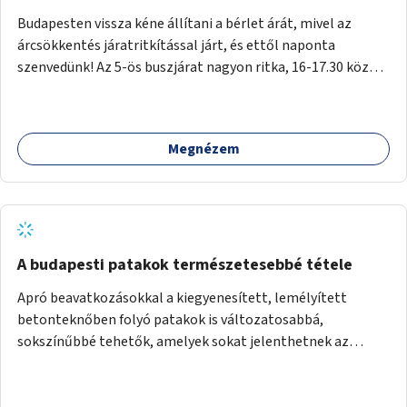
Budapesten vissza kéne állítani a bérlet árát, mivel az
árcsökkentés járatritkítással járt, és ettől naponta
szenvedünk! Az 5-ös buszjárat nagyon ritka, 16-17.30 között
annyira zsúfolt MINDEN NAP, hogy leszállni, felszállni
nehéz, egy szardíniásdoboz, mindenki szenved. 17 megállót
kell utaznunk, gyerekkel együtt minden nap. Sokkal többet
Megnézem
érnénk vele, ha növelnék a bérlet árát és gyakorítanák a
járatokat. 9500 vagy 8950 Ft teljesen mindegy egy család
költségvetésében, a közlekedésben viszont sokkal jobban
megéreznénk.
A budapesti patakok természetesebbé tétele
Apró beavatkozásokkal a kiegyenesített, lemélyített
betonteknőben folyó patakok is változatosabbá,
sokszínűbbé tehetők, amelyek sokat jelenthetnek az
élővilág, az azon keresztül nekünk, emberek számára is. Bár
mindenféle árvízvédelmi szabályozás, "költséghatékony"
karbantartás a legegyenesebb, legszabályosabbbnak tűnő