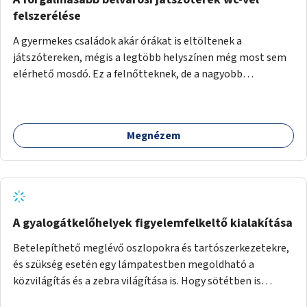
felszerélése
A gyermekes családok akár órákat is eltöltenek a
játszótereken, mégis a legtöbb helyszínen még most sem
elérhető mosdó. Ez a felnőtteknek, de a nagyobb
gyerekeknek is kellemetlen, a mobil wc is megoldás lenne,
vagy olyan, ami fizetős, de fogadjon el bankkártyàt is!
Megnézem
A gyalogátkelőhelyek figyelemfelkeltő kialakítása
Betelepíthető meglévő oszlopokra és tartószerkezetekre,
és szükség esetén egy lámpatestben megoldható a
közvilágítás és a zebra világítása is. Hogy sötétben is
látható legyen zebrák.