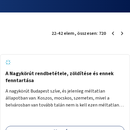
22
-
42
elem
, összesen:
720
A Nagykörút rendbetétele, zöldítése és ennek
fenntartása
A nagykörút Budapest szíve, és jelenleg méltatlan
állapotban van. Koszos, mocskos, szemetes, mivel a
belvárosban van tovább talán nem is kell ezen méltatlan,
igénytelen állapotot bemutatni. Ezen áldatlan helyzetet
szükséges felszámolni, a közterület állandó és rendszeres
tisztán tartásával, és nagy szükség lenne megfelelő