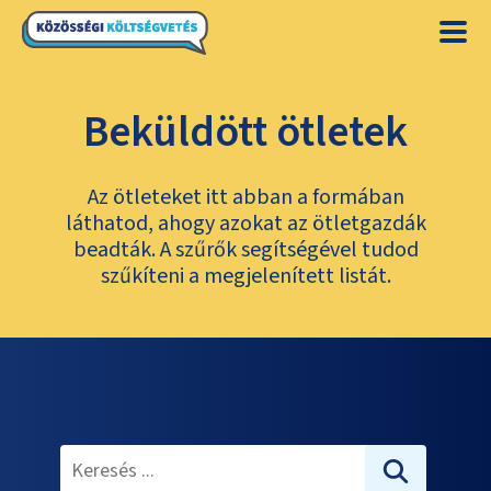
Beküldött ötletek
Az ötleteket itt abban a formában
láthatod, ahogy azokat az ötletgazdák
beadták. A szűrők segítségével tudod
szűkíteni a megjelenített listát.