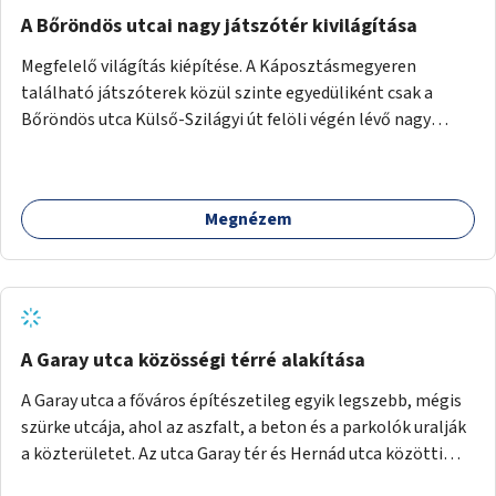
A Bőröndös utcai nagy játszótér kivilágítása
Megfelelő világítás kiépítése. A Káposztásmegyeren
található játszóterek közül szinte egyedüliként csak a
Bőröndös utca Külső-Szilágyi út felöli végén lévő nagy
játszótér nem rendelkezik közvilágítással, ami miatt a őszi
és téli hónapokban nem lehet ide járni a gyerekekkel.
Megnézem
A Garay utca közösségi térré alakítása
A Garay utca a főváros építészetileg egyik legszebb, mégis
szürke utcája, ahol az aszfalt, a beton és a parkolók uralják
a közterületet. Az utca Garay tér és Hernád utca közötti
szakasza tökéletes tere lehetne egy zöld és közösségbarát