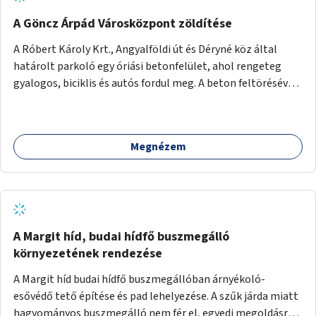
A Göncz Árpád Városközpont zöldítése
A Róbert Károly Krt., Angyalföldi út és Déryné köz által
határolt parkoló egy óriási betonfelület, ahol rengeteg
gyalogos, biciklis és autós fordul meg. A beton feltörésével,
virágágyások létesítésével, fák ültetésével a terület
kellemesebbé, élhetőbbá varázsolható. Az Angyalföldi út
menti járda és a parkoló közé kellene egy zöld sáv,
Megnézem
virágágyásokkal a meglévő fák alá, a lakóépület felőli két
autósáv közé fákat lehetne ültetni, illetve a parkoló és a
járda / bicikliút közé is jók lennének fák.
A Margit híd, budai hídfő buszmegálló
környezetének rendezése
A Margit híd budai hídfő buszmegállóban árnyékoló-
esővédő tető építése és pad lehelyezése. A szűk járda miatt
hagyományos buszmegálló nem fér el, egyedi megoldásra