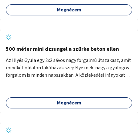
Megnézem
500 méter mini dzsungel a szürke beton ellen
Az Illyés Gyula egy 2x2 sávos nagy forgalmú útszakasz, amit
mindkét oldalon lakóházak szegélyeznek. nagy a gyalogos
forgalom is minden napszakban. A közlekedési irányokat
egy sivár zöldsáv választja el, ami kiválóan alkalmas lenne
egy nagy biodiverzitású hosszú kert kialakítására, több
szintű növényzettel, öntözőrendszerrel, esetleg
Megnézem
valamilyen vizes attrakcióval ami végfut mind az 500m-en.