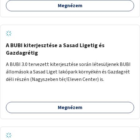
Megnézem
barátságosabbá és zöldebbé lehetne tenni a megállókat.
A BUBI kiterjesztése a Sasad Ligetig és
Gazdagrétig
A BUBI 3.0 tervezett kiterjesztése során létesüljenek BUBI
állomások a Sasad Liget lakópark környékén és Gazdagrét
déli részén (Nagyszeben tér/Eleven Center) is.
Megnézem