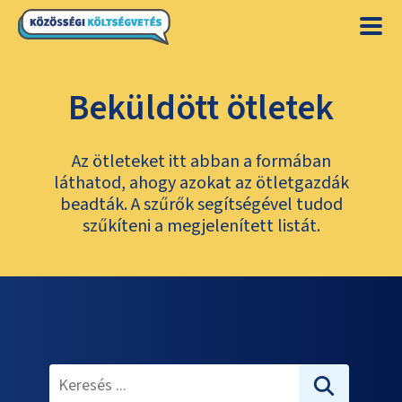
Beküldött ötletek
Az ötleteket itt abban a formában
láthatod, ahogy azokat az ötletgazdák
beadták. A szűrők segítségével tudod
szűkíteni a megjelenített listát.