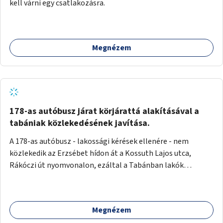
kell várni egy csatlakozásra.
Megnézem
178-as autóbusz járat körjárattá alakításával a
tabániak közlekedésének javítása.
A 178-as autóbusz - lakossági kérések ellenére - nem
közlekedik az Erzsébet hídon át a Kossuth Lajos utca,
Rákóczi út nyomvonalon, ezáltal a Tabánban lakók
belvárosba jutásának minősége jelentősen romlott a
változtatás óta! Nem tudnak továbbá a Tabániak közvetlen
járattal feljutni a Naphegyre, ahol iskola és óvoda is van a
Megnézem
körzetben élők számára. Megoldás lenne, ha a 178-as