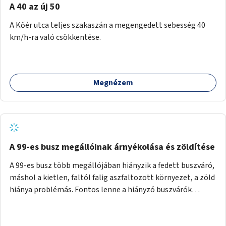
A 40 az új 50
A Kőér utca teljes szakaszán a megengedett sebesség 40
km/h-ra való csökkentése.
Megnézem
A 99-es busz megállóinak árnyékolása és zöldítése
A 99-es busz több megállójában hiányzik a fedett buszváró,
máshol a kietlen, faltól falig aszfaltozott környezet, a zöld
hiánya problémás. Fontos lenne a hiányzó buszvárók
pótlása és az árnyékolás megoldása. Mindezt a zöldítéssel
is össze lehetne kötni: ahol megoldható, ott az utasváróra
vagy akár önálló rácsozatra futtatott növényekkel