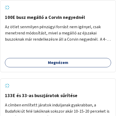
tud állni a megállóba. A környéken a tömegközlekedés
csúcsidőben már most is fullos, a Bosnyák téri beruházások
befejeztével hatványozódni fog az utazási igény.
100E busz megálló a Corvin negyednél
Az ötlet senmilyen pénzügyi forrást nem igényel, csak
menetrend módosítást, mivel a megálló az éjszakai
buszoknak már rendelkezésre áll a Corvin negyednél. A 4-es
és 6-os villamos vonalához közel élőknek a repülőtérre
kijutást, illetve onnan hazajutást nagyban megkönnyítené,
ha a 100E reptéri busz a Corvin negyed metrómegállónál is
Megnézem
megállna - főleg éjjel, amikor a metró nem jár, és a 200E
busz is sokkal ritkábban. Az utazási időt a belvárosban
100E-re fel-/leszállóknak ez az egyetlen plusz megálló
nem hosszabbítaná meg sokkal, a 4-6 vonalán lakóknak
viszont a Kálvin tér-Corvin negyed utat megspórolva 10-15
perccel rövidítheti az utazási idejét.
133E és 33-as buszjáratok sűrítése
A címben említett járatok induljanak gyakrabban, a
Budafoki út felé lakóknak sokszor akár 10-15-20 perceket is