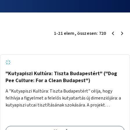
1
-
21
elem
, összesen:
720
"Kutyapiszi Kultúra: Tiszta Budapestért" ("Dog
Pee Culture: For a Clean Budapest")
A "Kutyapiszi Kultúra: Tiszta Budapestért" célja, hogy
felhívja a figyelmet a felelős kutyatartás új dimenziójára: a
kutyapiszi utcai tisztításának szokására. A projekt
keretében szeretnénk edukálni a kutyatulajdonosokat,
hogy séta közben, amikor kedvencük a járdára vizel, egy
palack vízzel öblítsék le azt, ezzel hozzájárulva a tiszta,