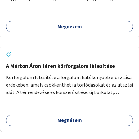
lenne szükség.
Megnézem
A Márton Áron téren körforgalom létesítése
Körforgalom létesítése a forgalom hatékonyabb elosztása
érdekében, amely csökkentheti a torlódásokat és az utazási
időt. A tér rendezése és korszerűsítése: új burkolat,
zöldfelületek, modern közösségi tér kialakítása, hogy a
hely valódi köztérré váljon, ahol az emberek szívesen
időznek.
Megnézem