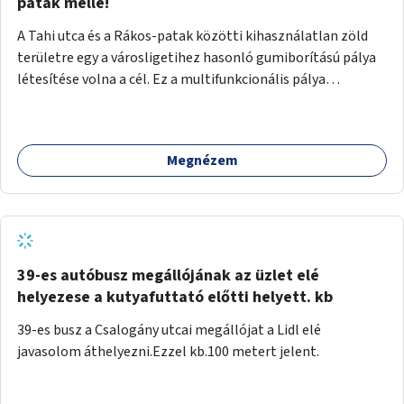
gyalogosforgalom miatt, mert távolsági buszmegálló,
patak mellé!
templom, posta, iskola is található a közelben.
A Tahi utca és a Rákos-patak közötti kihasználatlan zöld
területre egy a városligetihez hasonló gumiborítású pálya
létesítése volna a cél. Ez a multifunkcionális pálya
praktikus, mivel egyszerre űzhető röplabda, tollaslabda,
illetve lábtenisz is, az állítható hálónak köszönhetően.
Megnézem
39-es autóbusz megállójának az üzlet elé
helyezese a kutyafuttató előtti helyett. kb
39-es busz a Csalogány utcai megállójat a Lidl elé
javasolom áthelyezni.Ezzel kb.100 metert jelent.