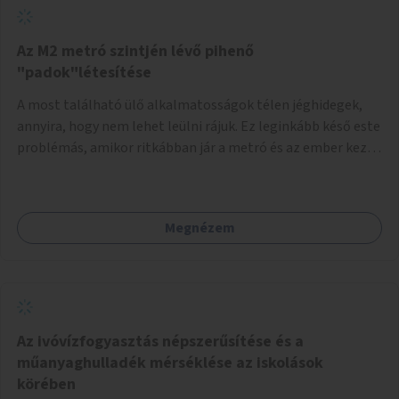
Az M2 metró szintjén lévő pihenő
"padok"létesítése
A most található ülő alkalmatosságok télen jéghidegek,
annyira, hogy nem lehet leülni rájuk. Ez leginkább késő este
problémás, amikor ritkábban jár a metró és az ember keze
tele van csomagokkal.
Megnézem
Az ivóvízfogyasztás népszerűsítése és a
műanyaghulladék mérséklése az iskolások
körében