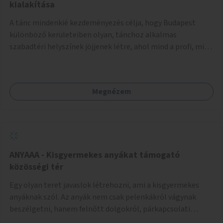
pedig tàmogatàsképpen adatna! A takarítàst kötelezően
kialakítása
fizethetné a hasznàlója, ez esetleg megoldàs lehet erre a
A tánc mindenkié kezdeményezés célja, hogy Budapest
problémàra!És ha nem rendezi, kitiltjàk a hasznàlók közül!
különböző kerületeiben olyan, tánchoz alkalmas
Remélem hasznosnak vélik majd ezt az ötletemet! Talàn
szabadtéri helyszínek jöjjenek létre, ahol mind a profi, mind
egy-két kapszulàt elfogadnék én is honoràriumképpen
az amatőr táncosok valamint a tánciskolák, táncklubok,
sajàt hasznàlatra nekem! Köszönetteljes szeretettel a làny
sőt, az egyszerű mozgásra vágyó lakosok is részt vehetnek
Budapestről
közösségi eseményeken. Ehhez olyan terek kialakítására
Megnézem
van szükség, ahol szabadtéri táncok szervezésére alkalmas,
csiszolt, sima burkolattal rendelkező platformok állnak
rendelkezésre. Az 5 darab táncteret, melynek nagysága
egyenként 70 négyzetméter. parkokban, közterületeken
javasoljuk kialakítani.
ANYAAA - Kisgyermekes anyákat támogató
közösségi tér
Egy olyan teret javaslok létrehozni, ami a kisgyermekes
anyáknak szól. Az anyák nem csak pelenkákról vágynak
beszélgetni, hanem felnőtt dolgokról, párkapcsolati
változásokról, új életük kihívásairól. Rengeteg tér és