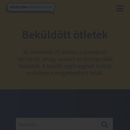
Beküldött ötletek
Az ötleteket itt abban a formában
láthatod, ahogy azokat az ötletgazdák
beadták. A szűrők segítségével tudod
szűkíteni a megjelenített listát.