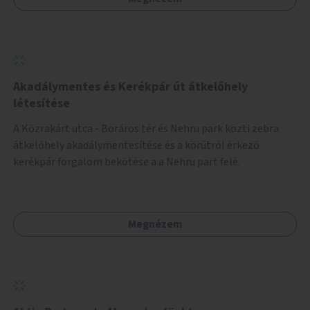
Akadálymentes és Kerékpár út átkelőhely
létesítése
A Közrakárt utca - Boráros tér és Nehru park közti zebra
átkelőhely akadálymentesítése és a körútról érkező
kerékpár forgalom bekötése a a Nehru part felé.
Megnézem