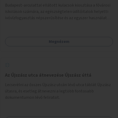
Budapest-arculattal ellátott kulacsok kiosztása a fővárosi
iskolások számára, az egészségtelen üdítőitalok helyetti
ivóvízfogyasztás népszerűsítése és az egyszer használatos
PET-palackok használatának csökkentése céljából.
Megnézem
Az Újszász utca átnevezése Újszász úttá
Lecserélni az ősszes Újszász utcán lévő utca táblát Újszász
útasra, és esetleg átnevezni a legtöbb fontosabb
dokumentumon lévő feliratot.