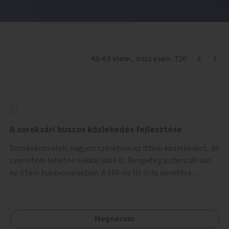
43
-
63
elem
, összesen:
720
A soroksári buszos közlekedés fejlesztése
Soroksáron élek, nagyon szeretem az itteni közlekedést, de
szerintem lehetne sokkal jobb is. Rengeteg potenciál van
az itteni buszvonalakban. A 166-os fél órás követése
hétköznap borzasztó ritka. Csomóan utaznak vele és egy
nagyon kényelmes járat. Nagyon jól el lehet vele kerülni a
HÉVet, ráadásul kényelmes alacsonypadlós szolgáltatást
Megnézem
nyújt. Hétköznap csúcsidőben a 166-os járhatna 15