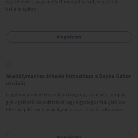
egyik helyett, vagy mellett mozgólépcsőt, vagy liftet
kellene építeni.
Megnézem
Akadálymentes átkelés biztosítása a Dayka Gábor
utcánál
Legyen valamilyen formában (vagy egy szintbeli, lámpás
gyalogátkelő kialakításával vagy a gyalogos felüljáróhoz
liftek kiépítésével) akadálymentes az átkelés a Budaörsi
úton a Dayka Gábor utcánál.
Megnézem