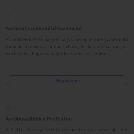
Automata működésű közmosdó
A szentlélek téren nagyon nagy szükség lenne egy autonata
működésű mosdóra, aminek a környéke kamerákkal meg is
van figyelve, hogy a vandállok ne tehessék tönkre.
Területileg a jelenlegi buszvégállomás területén lenne a
leghasznosabb a HÉV felé, mivel itt a forgalom is igen nagy.
Megnézem
Autóbuszöblök a Pesti úton
A Pesti út Kucorgó tértől a Sáránd utcáig terjedő szakaszán