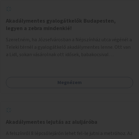
Akadálymentes gyalogátkelők Budapesten,
legyen a zebra mindenkié!
Szeretném, ha Józsefvárosban a Népszínház utca végénél a
Teleki térnél a gyalogátkelő akadálymentes lenne. Ott van
a Lidl, sokan vásárolnak ott idősek, babakocsival
közlekedők és fogyatékossággal élők is. Ennek ellenére a
zebra nem akadálymentes. A gyalogátkelő mindenkié, ez ne
csak elméletben legyen igaz
Megnézem
Akadálymentes lejutás az aluljáróba
A felszínről 8 lépcsőlejárón lehet fel-le jutni a metróhoz. Az