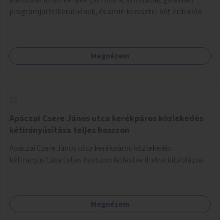
programjai felkerülnének, és amin keresztül két érdeklődő,
akik nem szívesen mennének egyedül az adott programra,
összeszerveződhetnek.
Megnézem
Apáczai Csere János utca kerékpáros közlekedés
kétirányúsítása teljes hosszon
Apáczai Csere János utca kerékpáros közlekedés
kétirányúsítása teljes hosszon felfestve illetve kitáblázva.
Megnézem