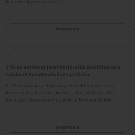
kell várni egy csatlakozásra.
Megnézem
178-as autóbusz járat körjárattá alakításával a
tabániak közlekedésének javítása.
A 178-as autóbusz - lakossági kérések ellenére - nem
közlekedik az Erzsébet hídon át a Kossuth Lajos utca,
Rákóczi út nyomvonalon, ezáltal a Tabánban lakók
belvárosba jutásának minősége jelentősen romlott a
változtatás óta! Nem tudnak továbbá a Tabániak közvetlen
járattal feljutni a Naphegyre, ahol iskola és óvoda is van a
Megnézem
körzetben élők számára. Megoldás lenne, ha a 178-as