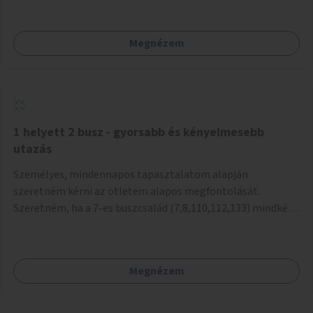
mivel nem üzletszerű a tevékenység.) Közösségi téren a
piacokkal nem konkurál.
Megnézem
1 helyett 2 busz - gyorsabb és kényelmesebb
utazás
Személyes, mindennapos tapasztalatom alapján
szeretném kérni az ötletem alapos megfontolását.
Szeretném, ha a 7-es buszcsalád (7,8,110,112,133) mindkét
irányban a Tisza István tér nevű megállóit aránylag kis
beavatkozással átalakítanák úgy, hogy egyszerre kettő
busz is be tudjon állni az öbölbe. Jelenleg biztonságosan
Megnézem
csak egy jármű tud beállni és kinyitni az ajtókat. A szorosan
mögötte haladó biztonsági okokból nem nyit ajtót, csak ha
az első már elhagyja a megállót és ő szabályosan be nem