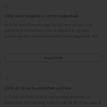
tud állni a megállóba. A környéken a tömegközlekedés
csúcsidőben már most is fullos, a Bosnyák téri beruházások
befejeztével hatványozódni fog az utazási igény.
100E busz megálló a Corvin negyednél
Az ötlet senmilyen pénzügyi forrást nem igényel, csak
menetrend módosítást, mivel a megálló az éjszakai
buszoknak már rendelkezésre áll a Corvin negyednél. A 4-es
és 6-os villamos vonalához közel élőknek a repülőtérre
kijutást, illetve onnan hazajutást nagyban megkönnyítené,
ha a 100E reptéri busz a Corvin negyed metrómegállónál is
Megnézem
megállna - főleg éjjel, amikor a metró nem jár, és a 200E
busz is sokkal ritkábban. Az utazási időt a belvárosban
100E-re fel-/leszállóknak ez az egyetlen plusz megálló
nem hosszabbítaná meg sokkal, a 4-6 vonalán lakóknak
viszont a Kálvin tér-Corvin negyed utat megspórolva 10-15
perccel rövidítheti az utazási idejét.
133E és 33-as buszjáratok sűrítése
A címben említett járatok induljanak gyakrabban, a
Budafoki út felé lakóknak sokszor akár 10-15-20 perceket is