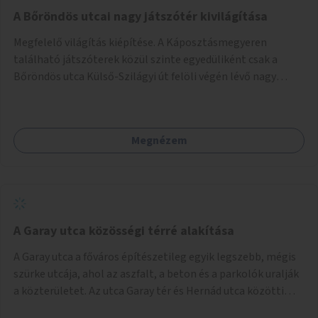
A Bőröndös utcai nagy játszótér kivilágítása
Megfelelő világítás kiépítése. A Káposztásmegyeren
található játszóterek közül szinte egyedüliként csak a
Bőröndös utca Külső-Szilágyi út felöli végén lévő nagy
játszótér nem rendelkezik közvilágítással, ami miatt a őszi
és téli hónapokban nem lehet ide járni a gyerekekkel.
Megnézem
A Garay utca közösségi térré alakítása
A Garay utca a főváros építészetileg egyik legszebb, mégis
szürke utcája, ahol az aszfalt, a beton és a parkolók uralják
a közterületet. Az utca Garay tér és Hernád utca közötti
szakasza tökéletes tere lehetne egy zöld és közösségbarát