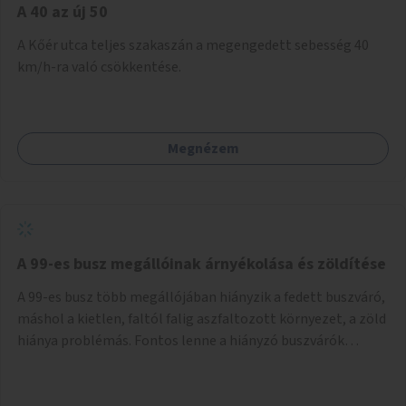
A 40 az új 50
A Kőér utca teljes szakaszán a megengedett sebesség 40
km/h-ra való csökkentése.
Megnézem
A 99-es busz megállóinak árnyékolása és zöldítése
A 99-es busz több megállójában hiányzik a fedett buszváró,
máshol a kietlen, faltól falig aszfaltozott környezet, a zöld
hiánya problémás. Fontos lenne a hiányzó buszvárók
pótlása és az árnyékolás megoldása. Mindezt a zöldítéssel
is össze lehetne kötni: ahol megoldható, ott az utasváróra
vagy akár önálló rácsozatra futtatott növényekkel