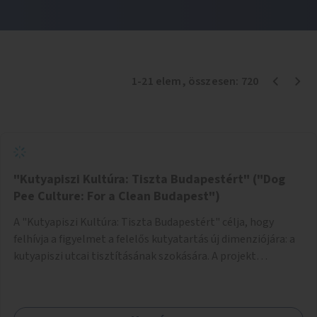
1
-
21
elem
, összesen:
720
"Kutyapiszi Kultúra: Tiszta Budapestért" ("Dog
Pee Culture: For a Clean Budapest")
A "Kutyapiszi Kultúra: Tiszta Budapestért" célja, hogy
felhívja a figyelmet a felelős kutyatartás új dimenziójára: a
kutyapiszi utcai tisztításának szokására. A projekt
keretében szeretnénk edukálni a kutyatulajdonosokat,
hogy séta közben, amikor kedvencük a járdára vizel, egy
palack vízzel öblítsék le azt, ezzel hozzájárulva a tiszta,