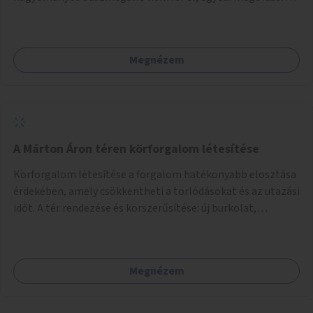
lenne szükség.
Megnézem
A Márton Áron téren körforgalom létesítése
Körforgalom létesítése a forgalom hatékonyabb elosztása
érdekében, amely csökkentheti a torlódásokat és az utazási
időt. A tér rendezése és korszerűsítése: új burkolat,
zöldfelületek, modern közösségi tér kialakítása, hogy a
hely valódi köztérré váljon, ahol az emberek szívesen
időznek.
Megnézem