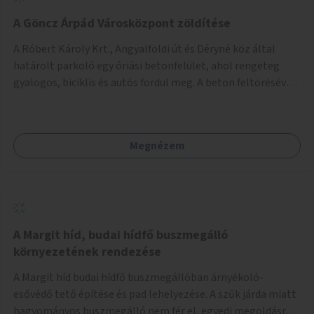
A Göncz Árpád Városközpont zöldítése
A Róbert Károly Krt., Angyalföldi út és Déryné köz által
határolt parkoló egy óriási betonfelület, ahol rengeteg
gyalogos, biciklis és autós fordul meg. A beton feltörésével,
virágágyások létesítésével, fák ültetésével a terület
kellemesebbé, élhetőbbá varázsolható. Az Angyalföldi út
menti járda és a parkoló közé kellene egy zöld sáv,
Megnézem
virágágyásokkal a meglévő fák alá, a lakóépület felőli két
autósáv közé fákat lehetne ültetni, illetve a parkoló és a
járda / bicikliút közé is jók lennének fák.
A Margit híd, budai hídfő buszmegálló
környezetének rendezése
A Margit híd budai hídfő buszmegállóban árnyékoló-
esővédő tető építése és pad lehelyezése. A szűk járda miatt
hagyományos buszmegálló nem fér el, egyedi megoldásra