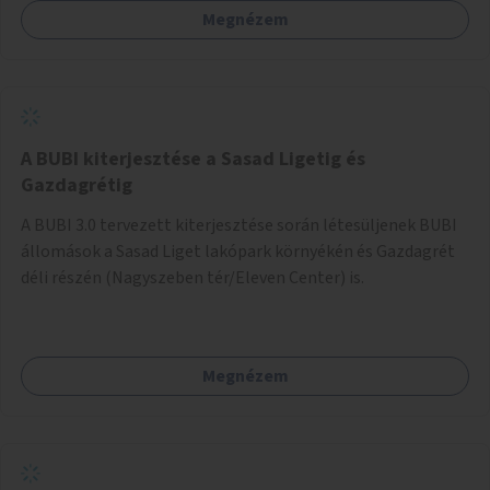
Megnézem
barátságosabbá és zöldebbé lehetne tenni a megállókat.
A BUBI kiterjesztése a Sasad Ligetig és
Gazdagrétig
A BUBI 3.0 tervezett kiterjesztése során létesüljenek BUBI
állomások a Sasad Liget lakópark környékén és Gazdagrét
déli részén (Nagyszeben tér/Eleven Center) is.
Megnézem