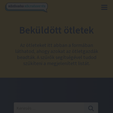
Beküldött ötletek
Az ötleteket itt abban a formában
láthatod, ahogy azokat az ötletgazdák
beadták. A szűrők segítségével tudod
szűkíteni a megjelenített listát.