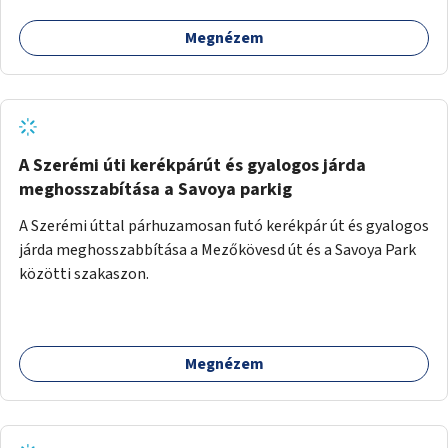
Megnézem
A Szerémi úti kerékpárút és gyalogos járda
meghosszabítása a Savoya parkig
A Szerémi úttal párhuzamosan futó kerékpár út és gyalogos
járda meghosszabbítása a Mezőkövesd út és a Savoya Park
közötti szakaszon.
Megnézem