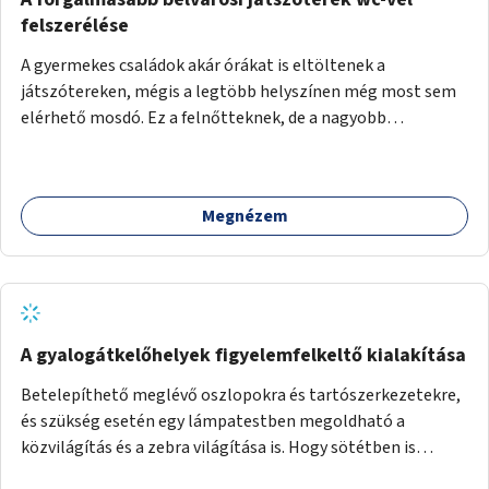
felszerélése
A gyermekes családok akár órákat is eltöltenek a
játszótereken, mégis a legtöbb helyszínen még most sem
elérhető mosdó. Ez a felnőtteknek, de a nagyobb
gyerekeknek is kellemetlen, a mobil wc is megoldás lenne,
vagy olyan, ami fizetős, de fogadjon el bankkártyàt is!
Megnézem
A gyalogátkelőhelyek figyelemfelkeltő kialakítása
Betelepíthető meglévő oszlopokra és tartószerkezetekre,
és szükség esetén egy lámpatestben megoldható a
közvilágítás és a zebra világítása is. Hogy sötétben is
látható legyen zebrák.