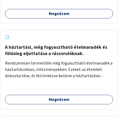
Megnézem
A háztartási, még fogyasztható ételmaradék és
fölösleg eljuttatása a rászorulóknak.
Rendszeresen termelődik még fogyasztható ételmaradék a
háztartásokban, intézményekben. Ezeket az ételeket
dobozba téve, és felcímkézve kellene a háztartásban
élőknek, vagy konyhai dolgozónak betenni egy erre a célra
készített szekrénybe. A címkén az étel neve szerepelne, és a
kihelyezés pontos ideje. (A szekrények belső elrendezését,
Megnézem
rekeszeit, beosztását nem tudom, hogy itt kell-e leírni.)
Önkormányzati tulajdonban lévő köztéren kell elhelyezni.
Tehát ha pl marad valamilyen ételből, vagy túl sokat