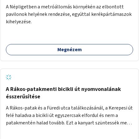
A Népligetben a metróállomás környékén az elbontott
pavilonok helyének rendezése, egyúttal kerékpártámaszok
kihelyezése.
Megnézem
A Rákos-patakmenti bicikli út nyomvonalának
ésszerűsítése
A Rákos-patak és a Füredi utca találkozásánál, a Kerepesi út
felé haladva a bicikli út egyszercsak elfordul és nem a
patakmentén halad tovább. Ezt a kanyart szüntessék meg
és a bicikli út a patakmentén haladjon tovább.