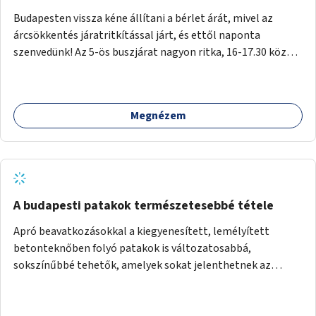
Budapesten vissza kéne állítani a bérlet árát, mivel az
árcsökkentés járatritkítással járt, és ettől naponta
szenvedünk! Az 5-ös buszjárat nagyon ritka, 16-17.30 között
annyira zsúfolt MINDEN NAP, hogy leszállni, felszállni
nehéz, egy szardíniásdoboz, mindenki szenved. 17 megállót
kell utaznunk, gyerekkel együtt minden nap. Sokkal többet
Megnézem
érnénk vele, ha növelnék a bérlet árát és gyakorítanák a
járatokat. 9500 vagy 8950 Ft teljesen mindegy egy család
költségvetésében, a közlekedésben viszont sokkal jobban
megéreznénk.
A budapesti patakok természetesebbé tétele
Apró beavatkozásokkal a kiegyenesített, lemélyített
betonteknőben folyó patakok is változatosabbá,
sokszínűbbé tehetők, amelyek sokat jelenthetnek az
élővilág, az azon keresztül nekünk, emberek számára is. Bár
mindenféle árvízvédelmi szabályozás, "költséghatékony"
karbantartás a legegyenesebb, legszabályosabbbnak tűnő