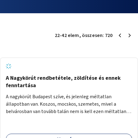
22
-
42
elem
, összesen:
720
A Nagykörút rendbetétele, zöldítése és ennek
fenntartása
A nagykörút Budapest szíve, és jelenleg méltatlan
állapotban van. Koszos, mocskos, szemetes, mivel a
belvárosban van tovább talán nem is kell ezen méltatlan,
igénytelen állapotot bemutatni. Ezen áldatlan helyzetet
szükséges felszámolni, a közterület állandó és rendszeres
tisztán tartásával, és nagy szükség lenne megfelelő