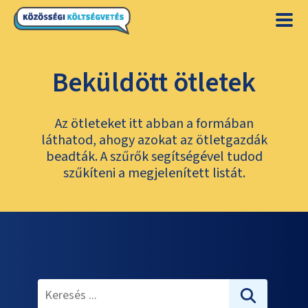
Beküldött ötletek
Az ötleteket itt abban a formában
láthatod, ahogy azokat az ötletgazdák
beadták. A szűrők segítségével tudod
szűkíteni a megjelenített listát.