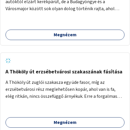
autóktól elzárt kerékpárút, de a Budagyöngye és a
Városmajor között sok olyan dolog történik rajta, ahol
nagyon kell figyelni (villamos keresztezi, 4 sávos autóúton
halad át, lámpa nélküli kereszteződések vannak rajta). Az
ötletem az, hogy ezt a szakaszt egy oktató jellegű,
Megnézem
bemutató kerékpárúttá varázsoljuk, ahol a gyerekek a valós
forgalomban megtehetik első útjaikat (szülői
felügyelettel). Ez egy nagyon forgalmas szakasz és nagyon
sok gyerekkel közlekedő szülőt látni nap, mint, nap, sok az
iskola, óvoda a környéken. Dupla kitáblázásokkal,
fényvisszaverős táblákkal, az aszfalt erősebb színre
A Thököly út erzsébetvárosi szakaszának fásítása
festésével és egyéb oktató táblákkal valósítanám meg az
A Thököly út zuglói szakasza egy üde fasor, míg az
ötletet.
erzsébetvárosi rész meglehetősen kopár, ahol van is fa,
elég ritkán, nincs összefüggő árnyékuk. Erre a forgalmas
erzsébetvárosi útszakaszra a meglévő fasor sűrítésére,
illetve ahol a közművek engedik, új fák ültetésére lenne
szükség.
Megnézem