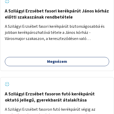
A Szilágyi Erzsébet fasori kerékpárút János kórház
előtti szakaszának rendbetétele
A Szilágyi Erzsébet fasori kerékpárút biztonságosabbá és
jobban kerékpározhatóvá tétele a János kórház -
Városmajor szakaszon, a kereszteződésen való
átvezetésnél kb a Majorkáig, az útpálya javításával, a
kerékpárút egyértelműbb felfestésével, a gyalogos
forgalomtól való jobb elkülönítésével, esetleg ésszerűbb
Megnézem
útvonal kijelölésével.
A Szilágyi Erzsébet fasoron futó kerékpárút
oktató jellegű, gyerekbarát átalakítása
A Szilágyi Erzsébet fasoron futó kerékpárút végig az