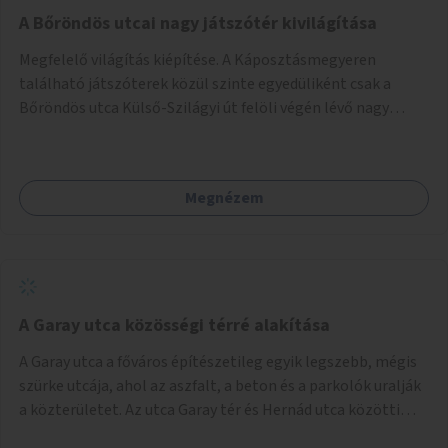
A Bőröndös utcai nagy játszótér kivilágítása
Megfelelő világítás kiépítése. A Káposztásmegyeren
található játszóterek közül szinte egyedüliként csak a
Bőröndös utca Külső-Szilágyi út felöli végén lévő nagy
játszótér nem rendelkezik közvilágítással, ami miatt a őszi
és téli hónapokban nem lehet ide járni a gyerekekkel.
Megnézem
A Garay utca közösségi térré alakítása
A Garay utca a főváros építészetileg egyik legszebb, mégis
szürke utcája, ahol az aszfalt, a beton és a parkolók uralják
a közterületet. Az utca Garay tér és Hernád utca közötti
szakasza tökéletes tere lehetne egy zöld és közösségbarát