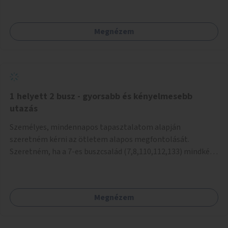
mivel nem üzletszerű a tevékenység.) Közösségi téren a
piacokkal nem konkurál.
Megnézem
1 helyett 2 busz - gyorsabb és kényelmesebb
utazás
Személyes, mindennapos tapasztalatom alapján
szeretném kérni az ötletem alapos megfontolását.
Szeretném, ha a 7-es buszcsalád (7,8,110,112,133) mindkét
irányban a Tisza István tér nevű megállóit aránylag kis
beavatkozással átalakítanák úgy, hogy egyszerre kettő
busz is be tudjon állni az öbölbe. Jelenleg biztonságosan
Megnézem
csak egy jármű tud beállni és kinyitni az ajtókat. A szorosan
mögötte haladó biztonsági okokból nem nyit ajtót, csak ha
az első már elhagyja a megállót és ő szabályosan be nem