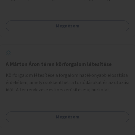
lenne szükség.
Megnézem
A Márton Áron téren körforgalom létesítése
Körforgalom létesítése a forgalom hatékonyabb elosztása
érdekében, amely csökkentheti a torlódásokat és az utazási
időt. A tér rendezése és korszerűsítése: új burkolat,
zöldfelületek, modern közösségi tér kialakítása, hogy a
hely valódi köztérré váljon, ahol az emberek szívesen
időznek.
Megnézem