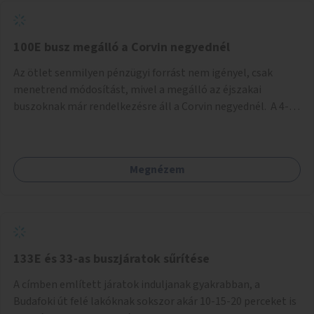
tud állni a megállóba. A környéken a tömegközlekedés
csúcsidőben már most is fullos, a Bosnyák téri beruházások
befejeztével hatványozódni fog az utazási igény.
100E busz megálló a Corvin negyednél
Az ötlet senmilyen pénzügyi forrást nem igényel, csak
menetrend módosítást, mivel a megálló az éjszakai
buszoknak már rendelkezésre áll a Corvin negyednél. A 4-es
és 6-os villamos vonalához közel élőknek a repülőtérre
kijutást, illetve onnan hazajutást nagyban megkönnyítené,
ha a 100E reptéri busz a Corvin negyed metrómegállónál is
Megnézem
megállna - főleg éjjel, amikor a metró nem jár, és a 200E
busz is sokkal ritkábban. Az utazási időt a belvárosban
100E-re fel-/leszállóknak ez az egyetlen plusz megálló
nem hosszabbítaná meg sokkal, a 4-6 vonalán lakóknak
viszont a Kálvin tér-Corvin negyed utat megspórolva 10-15
perccel rövidítheti az utazási idejét.
133E és 33-as buszjáratok sűrítése
A címben említett járatok induljanak gyakrabban, a
Budafoki út felé lakóknak sokszor akár 10-15-20 perceket is