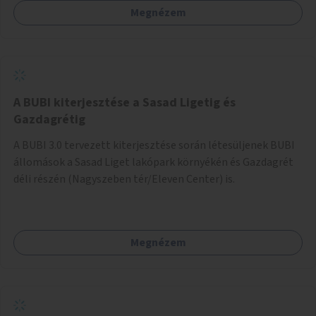
Megnézem
barátságosabbá és zöldebbé lehetne tenni a megállókat.
A BUBI kiterjesztése a Sasad Ligetig és
Gazdagrétig
A BUBI 3.0 tervezett kiterjesztése során létesüljenek BUBI
állomások a Sasad Liget lakópark környékén és Gazdagrét
déli részén (Nagyszeben tér/Eleven Center) is.
Megnézem