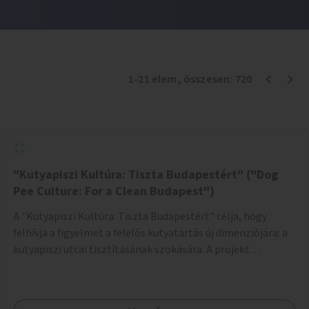
1
-
21
elem
, összesen:
720
"Kutyapiszi Kultúra: Tiszta Budapestért" ("Dog
Pee Culture: For a Clean Budapest")
A "Kutyapiszi Kultúra: Tiszta Budapestért" célja, hogy
felhívja a figyelmet a felelős kutyatartás új dimenziójára: a
kutyapiszi utcai tisztításának szokására. A projekt
keretében szeretnénk edukálni a kutyatulajdonosokat,
hogy séta közben, amikor kedvencük a járdára vizel, egy
palack vízzel öblítsék le azt, ezzel hozzájárulva a tiszta,