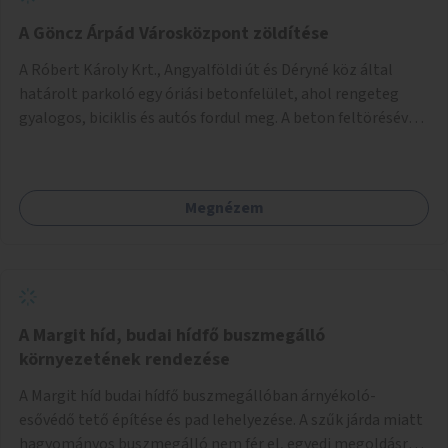
A Göncz Árpád Városközpont zöldítése
A Róbert Károly Krt., Angyalföldi út és Déryné köz által
határolt parkoló egy óriási betonfelület, ahol rengeteg
gyalogos, biciklis és autós fordul meg. A beton feltörésével,
virágágyások létesítésével, fák ültetésével a terület
kellemesebbé, élhetőbbá varázsolható. Az Angyalföldi út
menti járda és a parkoló közé kellene egy zöld sáv,
Megnézem
virágágyásokkal a meglévő fák alá, a lakóépület felőli két
autósáv közé fákat lehetne ültetni, illetve a parkoló és a
járda / bicikliút közé is jók lennének fák.
A Margit híd, budai hídfő buszmegálló
környezetének rendezése
A Margit híd budai hídfő buszmegállóban árnyékoló-
esővédő tető építése és pad lehelyezése. A szűk járda miatt
hagyományos buszmegálló nem fér el, egyedi megoldásra