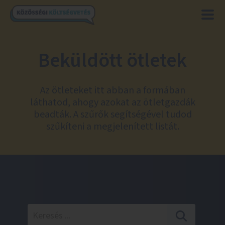
Beküldött ötletek
Az ötleteket itt abban a formában
láthatod, ahogy azokat az ötletgazdák
beadták. A szűrők segítségével tudod
szűkíteni a megjelenített listát.