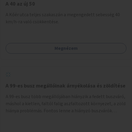
A 40 az új 50
A Kőér utca teljes szakaszán a megengedett sebesség 40
km/h-ra való csökkentése.
Megnézem
A 99-es busz megállóinak árnyékolása és zöldítése
A 99-es busz több megállójában hiányzik a fedett buszváró,
máshol a kietlen, faltól falig aszfaltozott környezet, a zöld
hiánya problémás. Fontos lenne a hiányzó buszvárók
pótlása és az árnyékolás megoldása. Mindezt a zöldítéssel
is össze lehetne kötni: ahol megoldható, ott az utasváróra
vagy akár önálló rácsozatra futtatott növényekkel