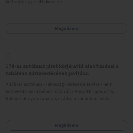
kell várni egy csatlakozásra.
Megnézem
178-as autóbusz járat körjárattá alakításával a
tabániak közlekedésének javítása.
A 178-as autóbusz - lakossági kérések ellenére - nem
közlekedik az Erzsébet hídon át a Kossuth Lajos utca,
Rákóczi út nyomvonalon, ezáltal a Tabánban lakók
belvárosba jutásának minősége jelentősen romlott a
változtatás óta! Nem tudnak továbbá a Tabániak közvetlen
járattal feljutni a Naphegyre, ahol iskola és óvoda is van a
Megnézem
körzetben élők számára. Megoldás lenne, ha a 178-as