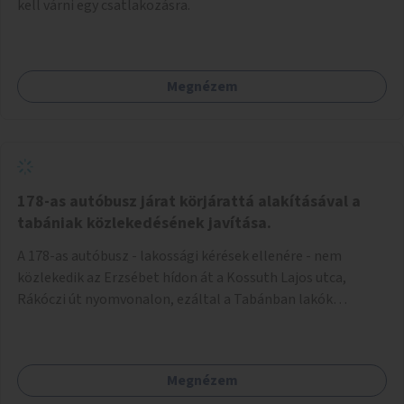
kell várni egy csatlakozásra.
Megnézem
178-as autóbusz járat körjárattá alakításával a
tabániak közlekedésének javítása.
A 178-as autóbusz - lakossági kérések ellenére - nem
közlekedik az Erzsébet hídon át a Kossuth Lajos utca,
Rákóczi út nyomvonalon, ezáltal a Tabánban lakók
belvárosba jutásának minősége jelentősen romlott a
változtatás óta! Nem tudnak továbbá a Tabániak közvetlen
járattal feljutni a Naphegyre, ahol iskola és óvoda is van a
Megnézem
körzetben élők számára. Megoldás lenne, ha a 178-as