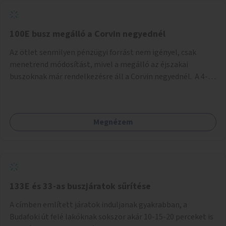
tud állni a megállóba. A környéken a tömegközlekedés
csúcsidőben már most is fullos, a Bosnyák téri beruházások
befejeztével hatványozódni fog az utazási igény.
100E busz megálló a Corvin negyednél
Az ötlet senmilyen pénzügyi forrást nem igényel, csak
menetrend módosítást, mivel a megálló az éjszakai
buszoknak már rendelkezésre áll a Corvin negyednél. A 4-es
és 6-os villamos vonalához közel élőknek a repülőtérre
kijutást, illetve onnan hazajutást nagyban megkönnyítené,
ha a 100E reptéri busz a Corvin negyed metrómegállónál is
Megnézem
megállna - főleg éjjel, amikor a metró nem jár, és a 200E
busz is sokkal ritkábban. Az utazási időt a belvárosban
100E-re fel-/leszállóknak ez az egyetlen plusz megálló
nem hosszabbítaná meg sokkal, a 4-6 vonalán lakóknak
viszont a Kálvin tér-Corvin negyed utat megspórolva 10-15
perccel rövidítheti az utazási idejét.
133E és 33-as buszjáratok sűrítése
A címben említett járatok induljanak gyakrabban, a
Budafoki út felé lakóknak sokszor akár 10-15-20 perceket is