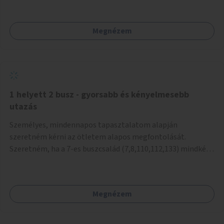
mivel nem üzletszerű a tevékenység.) Közösségi téren a
piacokkal nem konkurál.
Megnézem
1 helyett 2 busz - gyorsabb és kényelmesebb
utazás
Személyes, mindennapos tapasztalatom alapján
szeretném kérni az ötletem alapos megfontolását.
Szeretném, ha a 7-es buszcsalád (7,8,110,112,133) mindkét
irányban a Tisza István tér nevű megállóit aránylag kis
beavatkozással átalakítanák úgy, hogy egyszerre kettő
busz is be tudjon állni az öbölbe. Jelenleg biztonságosan
Megnézem
csak egy jármű tud beállni és kinyitni az ajtókat. A szorosan
mögötte haladó biztonsági okokból nem nyit ajtót, csak ha
az első már elhagyja a megállót és ő szabályosan be nem