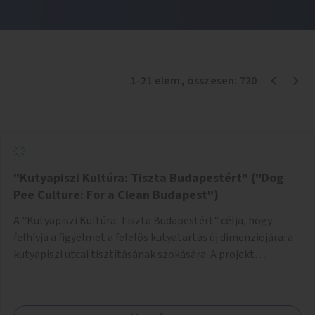
1
-
21
elem
, összesen:
720
"Kutyapiszi Kultúra: Tiszta Budapestért" ("Dog
Pee Culture: For a Clean Budapest")
A "Kutyapiszi Kultúra: Tiszta Budapestért" célja, hogy
felhívja a figyelmet a felelős kutyatartás új dimenziójára: a
kutyapiszi utcai tisztításának szokására. A projekt
keretében szeretnénk edukálni a kutyatulajdonosokat,
hogy séta közben, amikor kedvencük a járdára vizel, egy
palack vízzel öblítsék le azt, ezzel hozzájárulva a tiszta,