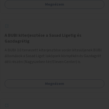
Megnézem
barátságosabbá és zöldebbé lehetne tenni a megállókat.
A BUBI kiterjesztése a Sasad Ligetig és
Gazdagrétig
A BUBI 3.0 tervezett kiterjesztése során létesüljenek BUBI
állomások a Sasad Liget lakópark környékén és Gazdagrét
déli részén (Nagyszeben tér/Eleven Center) is.
Megnézem