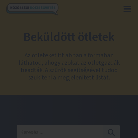
Beküldött ötletek
Az ötleteket itt abban a formában
láthatod, ahogy azokat az ötletgazdák
beadták. A szűrők segítségével tudod
szűkíteni a megjelenített listát.