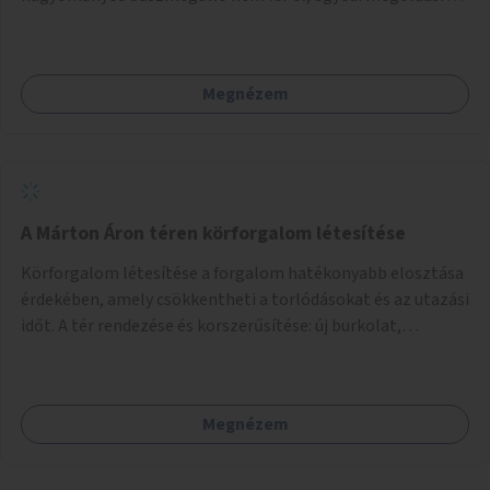
lenne szükség.
Megnézem
A Márton Áron téren körforgalom létesítése
Körforgalom létesítése a forgalom hatékonyabb elosztása
érdekében, amely csökkentheti a torlódásokat és az utazási
időt. A tér rendezése és korszerűsítése: új burkolat,
zöldfelületek, modern közösségi tér kialakítása, hogy a
hely valódi köztérré váljon, ahol az emberek szívesen
időznek.
Megnézem