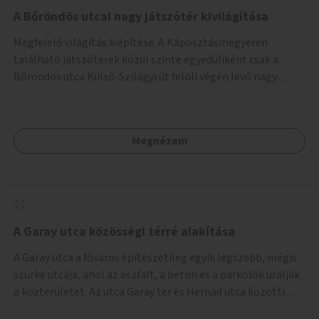
A Bőröndös utcai nagy játszótér kivilágítása
Megfelelő világítás kiépítése. A Káposztásmegyeren
található játszóterek közül szinte egyedüliként csak a
Bőröndös utca Külső-Szilágyi út felöli végén lévő nagy
játszótér nem rendelkezik közvilágítással, ami miatt a őszi
és téli hónapokban nem lehet ide járni a gyerekekkel.
Megnézem
A Garay utca közösségi térré alakítása
A Garay utca a főváros építészetileg egyik legszebb, mégis
szürke utcája, ahol az aszfalt, a beton és a parkolók uralják
a közterületet. Az utca Garay tér és Hernád utca közötti
szakasza tökéletes tere lehetne egy zöld és közösségbarát