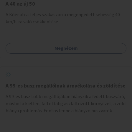
A 40 az új 50
A Kőér utca teljes szakaszán a megengedett sebesség 40
km/h-ra való csökkentése.
Megnézem
A 99-es busz megállóinak árnyékolása és zöldítése
A 99-es busz több megállójában hiányzik a fedett buszváró,
máshol a kietlen, faltól falig aszfaltozott környezet, a zöld
hiánya problémás. Fontos lenne a hiányzó buszvárók
pótlása és az árnyékolás megoldása. Mindezt a zöldítéssel
is össze lehetne kötni: ahol megoldható, ott az utasváróra
vagy akár önálló rácsozatra futtatott növényekkel