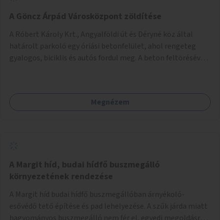
A Göncz Árpád Városközpont zöldítése
A Róbert Károly Krt., Angyalföldi út és Déryné köz által
határolt parkoló egy óriási betonfelület, ahol rengeteg
gyalogos, biciklis és autós fordul meg. A beton feltörésével,
virágágyások létesítésével, fák ültetésével a terület
kellemesebbé, élhetőbbá varázsolható. Az Angyalföldi út
menti járda és a parkoló közé kellene egy zöld sáv,
Megnézem
virágágyásokkal a meglévő fák alá, a lakóépület felőli két
autósáv közé fákat lehetne ültetni, illetve a parkoló és a
járda / bicikliút közé is jók lennének fák.
A Margit híd, budai hídfő buszmegálló
környezetének rendezése
A Margit híd budai hídfő buszmegállóban árnyékoló-
esővédő tető építése és pad lehelyezése. A szűk járda miatt
hagyományos buszmegálló nem fér el, egyedi megoldásra