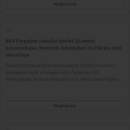
Megnézem
BKV Forgalom irányító épület (Gomba)
hasznosítása, Nemzeti dohánybolt és Pékáru bolt
lebontása
Tavaly átadták az Örsön Kőbányát és Zuglót összekötő
gyalogosátkelőt a Kerepesi úton. Sajnos az ott
elhelyezkedő Nemzeti dohánybolt és Pékáru bolt teljesen
az átkelő útjában helyezkedik el. Közben a BKV Forgalom
irányító épület (Gomba) évek óta üresen áll a tér kellős
közepén. Javaslatom, hogy újítsák fel a "Gombát" és adják
Megnézem
bérbe az említett Nemzeti dohányboltnak és Pékáru
boltnak.