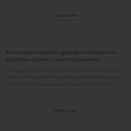
Megnézem
Biztonságos bringás és gyalogos közlekedés az
Alagútban egyirányú autós forgalommal
Az Alagútban a keskeny járda és a kétsávos úttest helyett
alakítsunk ki egy szélesebb járdát, egy kétirányú bringás
infrastruktúrát és egy egysávos (egyirányú) úttestet. A
Lánchíd autómentessége lehetőséget ad az Alagút
autóforgalmának egyirányúsítására, és a biztonságos és
kényelmes gyalogos és bringás közlekedés kialakítására.
Megnézem