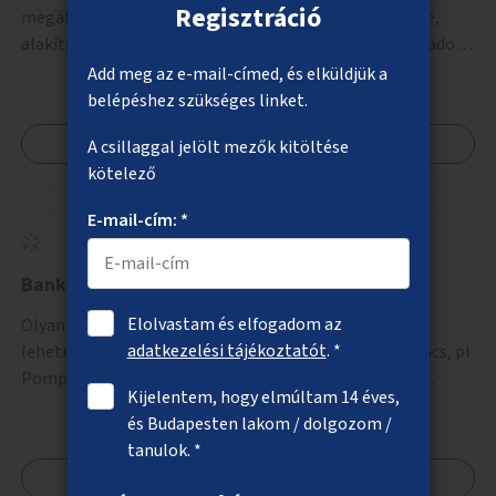
Regisztráció
megállóba szereljenek végig korlát ot az autóút mellé,
alakítsanak ki fedett várakozó részt, helyezzenek el padot,
illetve pótolják a hiányzó utastájékoztató táblát és nagyon
Add meg az e-mail-címed, és elküldjük a
jó lenne egy jegyautomata kihelyezése is.
belépéshez szükséges linket.
Megnézem
A csillaggal jelölt mezők kitöltése
kötelező
E-mail-cím: *
Bankkártyaelfogadó nyilvános wc
Elolvastam és elfogadom az
Olyan toalett, min amilyen a Tabán játszótérnél van
adatkezelési tájékoztatót
. *
lehetne az összes kerületi játszótérnél, ahol most nincs, pl
Pompom, de ezeket szereljék fel bankártyaelfogadó
Kijelentem, hogy elmúltam 14 éves,
lehetőséggel.
és Budapesten lakom / dolgozom /
tanulok. *
Megnézem