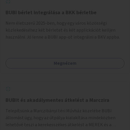
BUBI bérlet integrálása a BKK bérletbe
Nem életszerű 2025-ben, hogy egy város közösségi
közlekedéséhez két bérletet és két applickációt kelljen
használni. Jó lenne a BUBI app-ot integrálni a BKV appba.
Megnézem
BUBIt és akadálymentes átkelést a Marczira
Telepítsünk a Marczibányi téri Művház közelébe BUBI
állomást úgy, hogy az útpálya kialakítása mindeközben
lehetővé teszi a kerekesszékes átkelést a MEREK és a