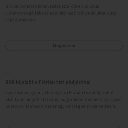
BKK automaták kihelyezése az Erdőkerülő utcai
villamosmegállóba és a szintén az Erdőkerülő utcai busz
végállomáshoz.
Megnézem
BKK kijelzőt a Flórián téri aluljáróba!
Szerintem nagyon jó lenne, ha a Flórián téri aluljáróból -
akár több helyről - látnánk, hogy mikor mennek a környező
buszok/villamosok. Nem nagy költség sem üzemeltetni
sem pedig kiépíteni, és úgyis közeleg a felújítása az
aluljárónak.