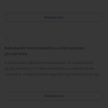
Művház közötti legrövidebb útvonalon (lásd: melléklet)
Megnézem
Bababarát rész kialakítása a Városmajori
játszótéren
A Városmajori játszótéren bababarát rész kialakítását
kérjük, amelyet a 0-3 éves korosztály és szüleik tudnak
használni. A legfontosabb legalább egy babahinta és egy
illemhely létesítése lenne. Utóbbiban legyen pelenkázó,
WC, kuka és kézmosási lehetőség. A babahinta, olyan hinta
legyen, amit még ülni nem tudó babák is használhatnak, és
Megnézem
kerülhet mellé egy testvérhinta is (baba és tesó egyszerre
tudja használni). A nyári hőségben pedig szükség lenne