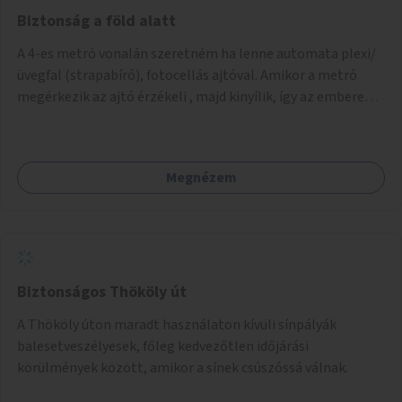
nagyváros vízmegtartási megoldásait mutatja be:
Biztonság a föld alatt
youtube.com/watch?vUZOkVkqkisI
A 4-es metró vonalán szeretném ha lenne automata plexi/
üvegfal (strapabíró), fotocellás ajtóval. Amikor a metró
megérkezik az ajtó érzékeli , majd kinyílik, így az emberek
biztonsággal közlekedhetnek. A fal kb 2 m magas legyen.
Megnézem
Biztonságos Thököly út
A Thököly úton maradt használaton kívüli sínpályák
balesetveszélyesek, főleg kedvezőtlen időjárási
körülmények között, amikor a sínek csúszóssá válnak.