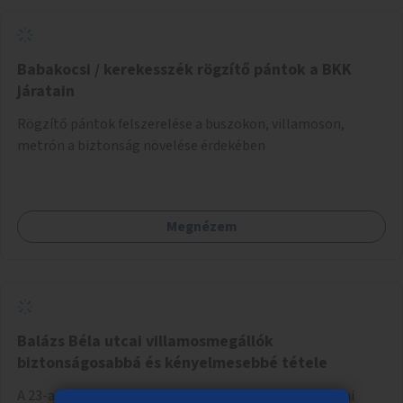
napvitorlákra és egy párakapu, valamint új növényzet
telepítése is sokat segítene. Ezen kívül még egy
kismotoros, futóbiciklis rész kialakítása indokolt.
Babakocsi / kerekesszék rögzítő pántok a BKK
járatain
Rögzítő pántok felszerelése a buszokon, villamoson,
metrón a biztonság növelése érdekében
Megnézem
Balázs Béla utcai villamosmegállók
biztonságosabbá és kényelmesebbé tétele
A 23-as és 24-es villamosok vonalán a Balázs Béla utcai