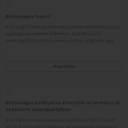
Biztonságos fasort!
A Városligeti fasor járdára való parkolás megakadályozása,
a gyalogosok védelme érdekében. A járdák szélén
parkolásgátló oszlopok, kövek, esetleg virágládák vagy
planténerek telepítését javaslnám, hogy sokkal
biztonságosabbá váljon a fasoron sétálni..
Megnézem
Biztonságos kerékpáros átvezetés az Andrássy út
és kiskörút csomópontjában
A kerékpárosoknak jelenleg az Andrássy út felől a József
Attila út (Lánchíd) irányába az autókkal közös sávban kell