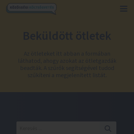
Beküldött ötletek
Az ötleteket itt abban a formában
láthatod, ahogy azokat az ötletgazdák
beadták. A szűrők segítségével tudod
szűkíteni a megjelenített listát.