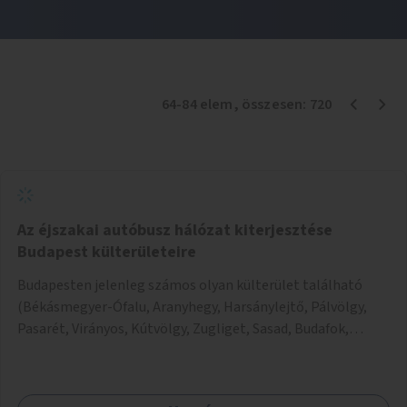
64
-
84
elem
, összesen:
720
Az éjszakai autóbusz hálózat kiterjesztése
Budapest külterületeire
Budapesten jelenleg számos olyan külterület található
(Békásmegyer-Ófalu, Aranyhegy, Harsánylejtő, Pálvölgy,
Pasarét, Virányos, Kútvölgy, Zugliget, Sasad, Budafok,
Péterimajor, Helikopter lakópark, Székesdűlő), ahova
éjszaka csak fél-egy órás sétával lehet eljutni. Az ötlet célja
az, hogy ezeket a gyalogtávokat maximum 15-20 percesre