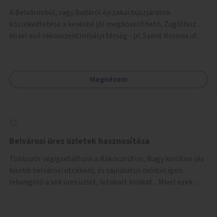
ellenérve mégis a párhuzamos parkolás következtébeni
A Belvárosból, vagy Budáról éjszakai buszjáratok
kitaposás, abban az esetben alakítsanak ki összefüggő
közlekedtetése a kevésbé jól megközelíthető, Zuglóhoz
zöldsávot a fák között ott, ahol a parkolás nem
közel eső rákosszentmihályi térség - pl. Szent Korona utcai
engedélyezett (pl. Origo Nyelvi Centrum előtt, vagy a
lakótelep, Rózsa utca, Késmárk utca, Pálya utcai lakótelep -
Horváth Mihály téri templom mellett).
irányába. Kb. óránként 1, összesen 3-4 plusz busz
forgalomba állítása.
Megnézem
Belvárosi üres üzletek hasznosítása
Többször végigsétáltunk a Rákóczi úton, Nagy körúton (és
kisebb belvárosi utcákon), és sajnálatos módon igen
lehangoló a sok üres üzlet, letakart kirakat... Mivel ezek
lakásnak nehezen (vagy egyáltalán nem) hasznosíthatók,
arra gondoltunk, hogy a vármegyéket lehetne
megpályáztatni azok hasznosítására: területük