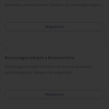
átkelniük a csomóponton. Ehelyett azt javasoljuk, hogy az
Andrássy út felől érkező kerékpársáv folytatódjon egészen
a csomópontig (a meglévő sávok átrendezésével), majd
vezessen át a József Attila utcáig. Innentől a József Attila
Megnézem
utca szélső sávja busz-és kerékpársáv legyen, és érje el a
már meglévő busz-és kerékpársávot az Október 6. utcánál.
Ehhez az Andrássy úti járműosztályozóban a szélső sávot
csak jobbosra kell átalakítani.
Biztonságos kihajtó a Balatoni útra
Biztonságos kihajtó a Balatoni útra a szervíz utakról
(pl.körforgalom, lámpa, más megoldás).
Megnézem