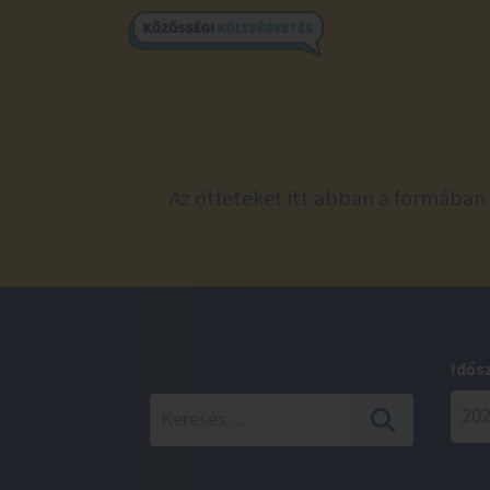
Az ötleteket itt abban a formában 
Idős