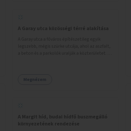
barátságosabbá és zöldebbé lehetne tenni a
megállókat.
A Garay utca közösségi térré alakítása
A Garay utca a főváros építészetileg egyik
legszebb, mégis szürke utcája, ahol az aszfalt,
a beton és a parkolók uralják a közterületet. Az
utca Garay tér és Hernád utca közötti szakasza
tökéletes tere lehetne egy zöld és
közösségbarát terület létrehozásának. A
Megnézem
szakaszon a parkolás átszervezésével
szabadföldi fák, ágyások létrehozására lenne
lehetőség, amelyek között pihenőszékek,
sakkasztal és egy lábbal tekerhető
mobiltöltőpont tennék kellemesebbé (és
hűvösebbé) a környéken lakók és az arra járók
A Margit híd, budai hídfő buszmegálló
mindennapjait.
környezetének rendezése