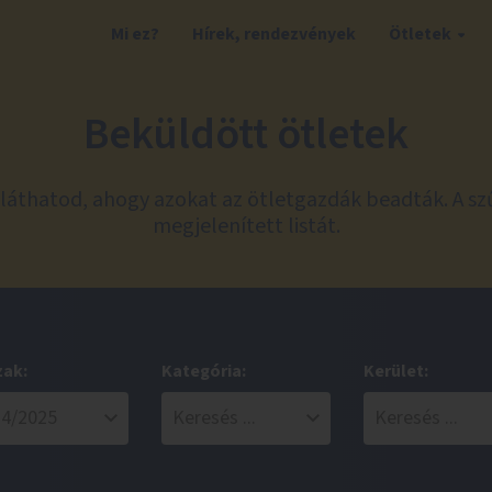
Mi ez?
Hírek, rendezvények
Ötletek
Beküldött ötletek
láthatod, ahogy azokat az ötletgazdák beadták. A sz
megjelenített listát.
zak:
Kategória:
Kerület: