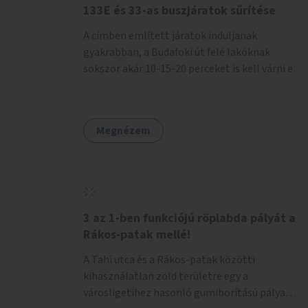
133E és 33-as buszjáratok sűrítése
A címben említett járatok induljanak
gyakrabban, a Budafoki út felé lakóknak
sokszor akár 10-15-20 perceket is kell várni egy
csatlakozásra.
Megnézem
3 az 1-ben funkciójú röplabda pályát a
Rákos-patak mellé!
A Tahi utca és a Rákos-patak közötti
kihasználatlan zöld területre egy a
városligetihez hasonló gumiborítású pálya