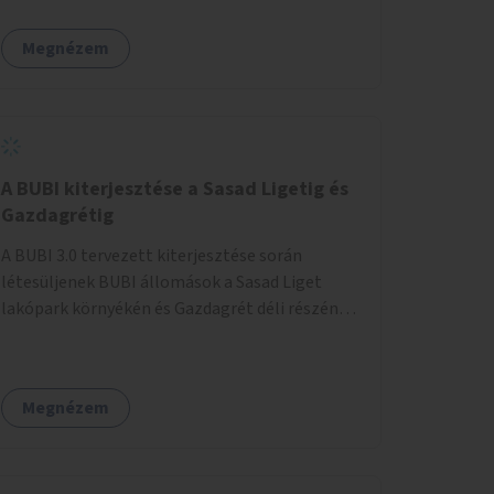
egy sivár zöldsáv választja el, ami kiválóan
található a közelben.
alkalmas lenne egy nagy biodiverzitású hosszú
Megnézem
kert kialakítására, több szintű növényzettel,
öntözőrendszerrel, esetleg valamilyen vizes
attrakcióval ami végfut mind az 500m-en.
A BUBI kiterjesztése a Sasad Ligetig és
Gazdagrétig
A BUBI 3.0 tervezett kiterjesztése során
létesüljenek BUBI állomások a Sasad Liget
lakópark környékén és Gazdagrét déli részén
(Nagyszeben tér/Eleven Center) is.
Megnézem