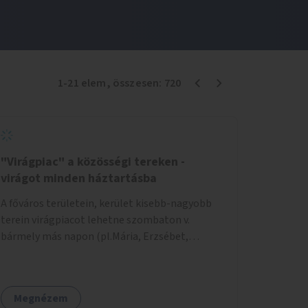
1
-
21
elem
, összesen:
720
"Virágpiac" a közösségi tereken -
virágot minden háztartásba
A főváros területein, kerület kisebb-nagyobb
terein virágpiacot lehetne szombaton v.
bármely más napon (pl.Mária, Erzsébet,
Katalin, Gergely, László, Péter) létrehozni,
üzemeltetni. Kerületek biztosítanák a
helyeket, 50-150nm vagy afeletti területet (ha
Megnézem
sokakat érdekelne). Névleges összeget fizetne