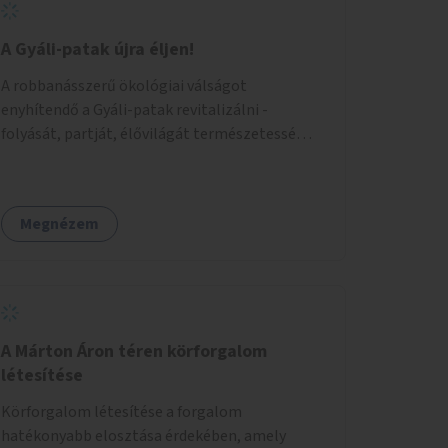
A Gyáli-patak újra éljen!
A robbanásszerű ökológiai válságot
enyhítendő a Gyáli-patak revitalizálni -
folyását, partját, élővilágát természetessé
visszaállítani - legalább Budapest határain
belül, illetve azon túl is infrastruktúrával nem
terhelt módon. Élő kapcsolatot létrehozni
Megnézem
Soroksár és a patak között, illetve a
településen kívül élőhely helyreállítást
végezni. Mindezt szigorúan ökológiai szakértők
vezetésével.
A Márton Áron téren körforgalom
létesítése
Körforgalom létesítése a forgalom
hatékonyabb elosztása érdekében, amely