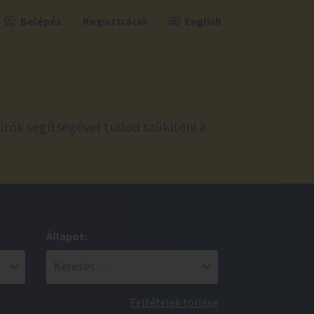
Belépés
Regisztráció
English
űrők segítségével tudod szűkíteni a
Állapot:
Feltételek törlése