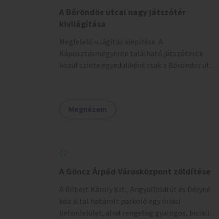
A Bőröndös utcai nagy játszótér
kivilágítása
Megfelelő világítás kiépítése. A
Káposztásmegyeren található játszóterek
közül szinte egyedüliként csak a Bőröndös utca
Külső-Szilágyi út felöli végén lévő nagy
játszótér nem rendelkezik közvilágítással, ami
miatt a őszi és téli hónapokban nem lehet ide
Megnézem
járni a gyerekekkel.
A Göncz Árpád Városközpont zöldítése
A Róbert Károly Krt., Angyalföldi út és Déryné
köz által határolt parkoló egy óriási
betonfelület, ahol rengeteg gyalogos, biciklis