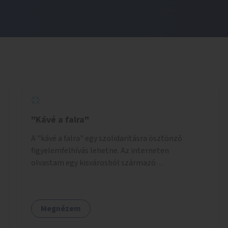
"Kávé a falra"
A "kávé a falra" egy szolidaritásra ösztönző
figyelemfelhívás lehetne. Az interneten
olvastam egy kisvárosból származó
történetről, ahol az emberek vehettek egy
extra kávét, amiről a cetlit feltették a kávézó
dolgozói a falra. Ha egy arra rászoruló betért, a
Megnézem
falról ingyenesen megkaphatta a már
kifizetett kávét. Jó lenne, ha sok kávézó vagy