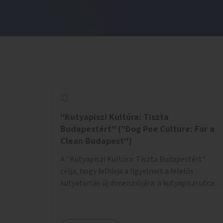
"Kutyapiszi Kultúra: Tiszta
Budapestért" ("Dog Pee Culture: For a
Clean Budapest")
A "Kutyapiszi Kultúra: Tiszta Budapestért"
célja, hogy felhívja a figyelmet a felelős
kutyatartás új dimenziójára: a kutyapiszi utcai
tisztításának szokására. A projekt keretében
szeretnénk edukálni a kutyatulajdonosokat,
hogy séta közben, amikor kedvencük a járdára