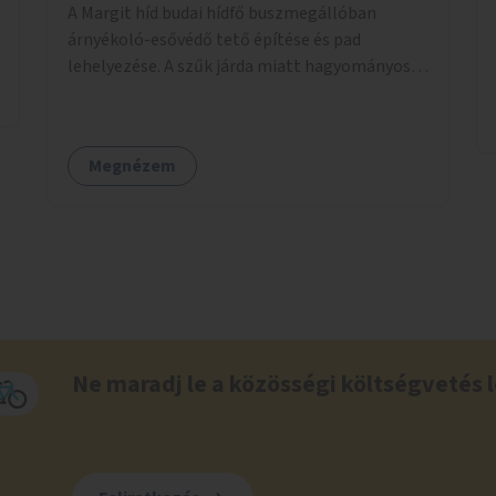
A Margit híd budai hídfő buszmegállóban
árnyékoló-esővédő tető építése és pad
lehelyezése. A szűk járda miatt hagyományos
buszmegálló nem fér el, egyedi megoldásra
lenne szükség.
Megnézem
Ne maradj le a közösségi költségvetés l