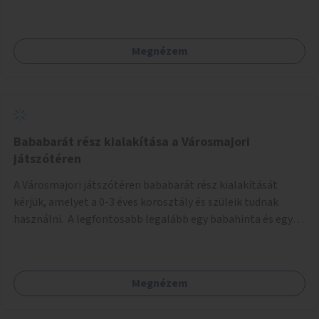
Művház közötti legrövidebb útvonalon (lásd: melléklet)
Megnézem
Bababarát rész kialakítása a Városmajori
játszótéren
A Városmajori játszótéren bababarát rész kialakítását
kérjük, amelyet a 0-3 éves korosztály és szüleik tudnak
használni. A legfontosabb legalább egy babahinta és egy
illemhely létesítése lenne. Utóbbiban legyen pelenkázó,
WC, kuka és kézmosási lehetőség. A babahinta, olyan hinta
legyen, amit még ülni nem tudó babák is használhatnak, és
Megnézem
kerülhet mellé egy testvérhinta is (baba és tesó egyszerre
tudja használni). A nyári hőségben pedig szükség lenne