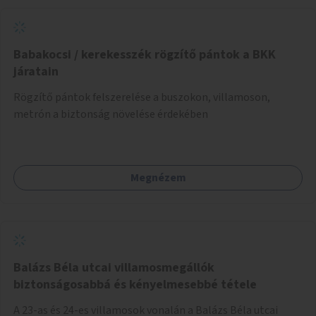
napvitorlákra és egy párakapu, valamint új növényzet
telepítése is sokat segítene. Ezen kívül még egy
kismotoros, futóbiciklis rész kialakítása indokolt.
Babakocsi / kerekesszék rögzítő pántok a BKK
járatain
Rögzítő pántok felszerelése a buszokon, villamoson,
metrón a biztonság növelése érdekében
Megnézem
Balázs Béla utcai villamosmegállók
biztonságosabbá és kényelmesebbé tétele
A 23-as és 24-es villamosok vonalán a Balázs Béla utcai