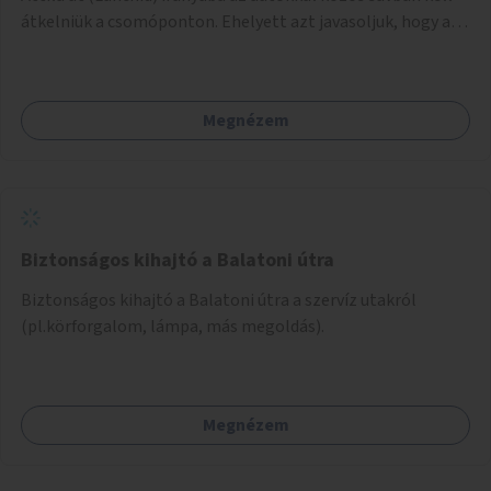
átkelniük a csomóponton. Ehelyett azt javasoljuk, hogy az
Andrássy út felől érkező kerékpársáv folytatódjon egészen
a csomópontig (a meglévő sávok átrendezésével), majd
vezessen át a József Attila utcáig. Innentől a József Attila
Megnézem
utca szélső sávja busz-és kerékpársáv legyen, és érje el a
már meglévő busz-és kerékpársávot az Október 6. utcánál.
Ehhez az Andrássy úti járműosztályozóban a szélső sávot
csak jobbosra kell átalakítani.
Biztonságos kihajtó a Balatoni útra
Biztonságos kihajtó a Balatoni útra a szervíz utakról
(pl.körforgalom, lámpa, más megoldás).
Megnézem