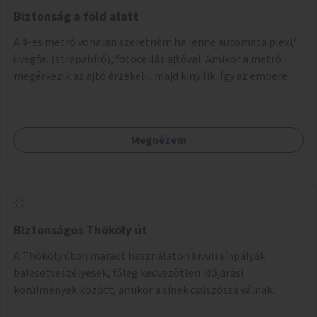
nagyváros vízmegtartási megoldásait mutatja be:
Biztonság a föld alatt
youtube.com/watch?vUZOkVkqkisI
A 4-es metró vonalán szeretném ha lenne automata plexi/
üvegfal (strapabíró), fotocellás ajtóval. Amikor a metró
megérkezik az ajtó érzékeli , majd kinyílik, így az emberek
biztonsággal közlekedhetnek. A fal kb 2 m magas legyen.
Megnézem
Biztonságos Thököly út
A Thököly úton maradt használaton kívüli sínpályák
balesetveszélyesek, főleg kedvezőtlen időjárási
körülmények között, amikor a sínek csúszóssá válnak.