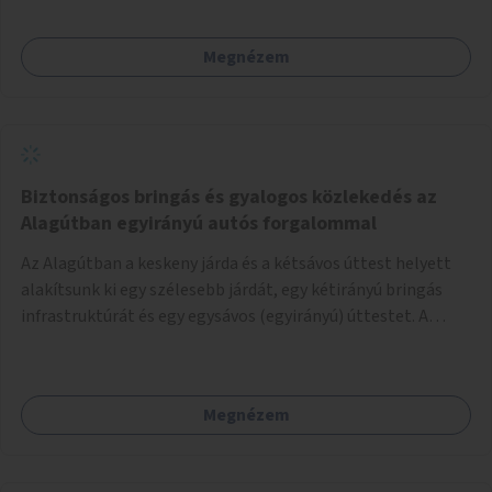
Megnézem
Biztonságos bringás és gyalogos közlekedés az
Alagútban egyirányú autós forgalommal
Az Alagútban a keskeny járda és a kétsávos úttest helyett
alakítsunk ki egy szélesebb járdát, egy kétirányú bringás
infrastruktúrát és egy egysávos (egyirányú) úttestet. A
Lánchíd autómentessége lehetőséget ad az Alagút
autóforgalmának egyirányúsítására, és a biztonságos és
kényelmes gyalogos és bringás közlekedés kialakítására.
Megnézem