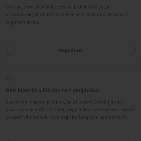
BKK automaták kihelyezése az Erdőkerülő utcai
villamosmegállóba és a szintén az Erdőkerülő utcai busz
végállomáshoz.
Megnézem
BKK kijelzőt a Flórián téri aluljáróba!
Szerintem nagyon jó lenne, ha a Flórián téri aluljáróból -
akár több helyről - látnánk, hogy mikor mennek a környező
buszok/villamosok. Nem nagy költség sem üzemeltetni
sem pedig kiépíteni, és úgyis közeleg a felújítása az
aluljárónak.