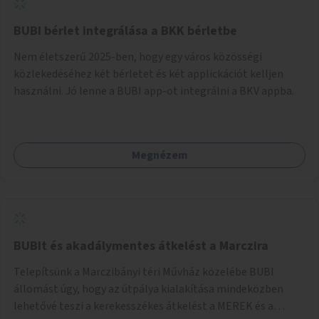
BUBI bérlet integrálása a BKK bérletbe
Nem életszerű 2025-ben, hogy egy város közösségi
közlekedéséhez két bérletet és két applickációt kelljen
használni. Jó lenne a BUBI app-ot integrálni a BKV appba.
Megnézem
BUBIt és akadálymentes átkelést a Marczira
Telepítsünk a Marczibányi téri Művház közelébe BUBI
állomást úgy, hogy az útpálya kialakítása mindeközben
lehetővé teszi a kerekesszékes átkelést a MEREK és a