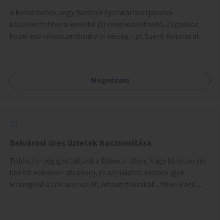
ellenérve mégis a párhuzamos parkolás következtébeni
A Belvárosból, vagy Budáról éjszakai buszjáratok
kitaposás, abban az esetben alakítsanak ki összefüggő
közlekedtetése a kevésbé jól megközelíthető, Zuglóhoz
zöldsávot a fák között ott, ahol a parkolás nem
közel eső rákosszentmihályi térség - pl. Szent Korona utcai
engedélyezett (pl. Origo Nyelvi Centrum előtt, vagy a
lakótelep, Rózsa utca, Késmárk utca, Pálya utcai lakótelep -
Horváth Mihály téri templom mellett).
irányába. Kb. óránként 1, összesen 3-4 plusz busz
forgalomba állítása.
Megnézem
Belvárosi üres üzletek hasznosítása
Többször végigsétáltunk a Rákóczi úton, Nagy körúton (és
kisebb belvárosi utcákon), és sajnálatos módon igen
lehangoló a sok üres üzlet, letakart kirakat... Mivel ezek
lakásnak nehezen (vagy egyáltalán nem) hasznosíthatók,
arra gondoltunk, hogy a vármegyéket lehetne
megpályáztatni azok hasznosítására: területük