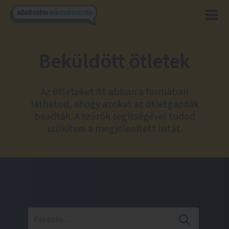
Beküldött ötletek
Az ötleteket itt abban a formában
láthatod, ahogy azokat az ötletgazdák
beadták. A szűrők segítségével tudod
szűkíteni a megjelenített listát.