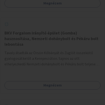
Megnézem
BKV Forgalom irányító épület (Gomba)
hasznosítása, Nemzeti dohánybolt és Pékáru bolt
lebontása
Tavaly átadták az Örsön Kőbányát és Zuglót összekötő
gyalogosátkelőt a Kerepesi úton. Sajnos az ott
elhelyezkedő Nemzeti dohánybolt és Pékáru bolt teljesen
az átkelő útjában helyezkedik el. Közben a BKV Forgalom
irányító épület (Gomba) évek óta üresen áll a tér kellős
közepén. Javaslatom, hogy újítsák fel a "Gombát" és adják
Megnézem
bérbe az említett Nemzeti dohányboltnak és Pékáru
boltnak.