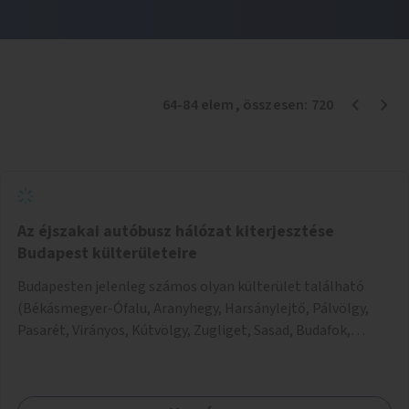
64
-
84
elem
, összesen:
720
Az éjszakai autóbusz hálózat kiterjesztése
Budapest külterületeire
Budapesten jelenleg számos olyan külterület található
(Békásmegyer-Ófalu, Aranyhegy, Harsánylejtő, Pálvölgy,
Pasarét, Virányos, Kútvölgy, Zugliget, Sasad, Budafok,
Péterimajor, Helikopter lakópark, Székesdűlő), ahova
éjszaka csak fél-egy órás sétával lehet eljutni. Az ötlet célja
az, hogy ezeket a gyalogtávokat maximum 15-20 percesre