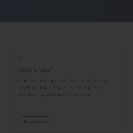
"Kávé a falra"
A "kávé a falra" egy szolidaritásra ösztönző
figyelemfelhívás lehetne. Az interneten
olvastam egy kisvárosból származó
történetről, ahol az emberek vehettek egy
extra kávét, amiről a cetlit feltették a kávézó
dolgozói a falra. Ha egy arra rászoruló betért, a
Megnézem
falról ingyenesen megkaphatta a már
kifizetett kávét. Jó lenne, ha sok kávézó vagy