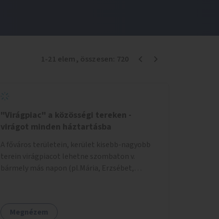
1
-
21
elem
, összesen:
720
"Virágpiac" a közösségi tereken -
virágot minden háztartásba
A főváros területein, kerület kisebb-nagyobb
terein virágpiacot lehetne szombaton v.
bármely más napon (pl.Mária, Erzsébet,
Katalin, Gergely, László, Péter) létrehozni,
üzemeltetni. Kerületek biztosítanák a
helyeket, 50-150nm vagy afeletti területet (ha
Megnézem
sokakat érdekelne). Névleges összeget fizetne