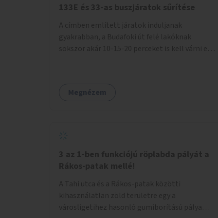
133E és 33-as buszjáratok sűrítése
A címben említett járatok induljanak
gyakrabban, a Budafoki út felé lakóknak
sokszor akár 10-15-20 perceket is kell várni egy
csatlakozásra.
Megnézem
3 az 1-ben funkciójú röplabda pályát a
Rákos-patak mellé!
A Tahi utca és a Rákos-patak közötti
kihasználatlan zöld területre egy a
városligetihez hasonló gumiborítású pálya