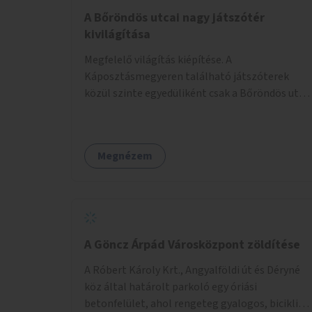
A Bőröndös utcai nagy játszótér
kivilágítása
Megfelelő világítás kiépítése. A
Káposztásmegyeren található játszóterek
közül szinte egyedüliként csak a Bőröndös utca
Külső-Szilágyi út felöli végén lévő nagy
játszótér nem rendelkezik közvilágítással, ami
miatt a őszi és téli hónapokban nem lehet ide
Megnézem
járni a gyerekekkel.
A Göncz Árpád Városközpont zöldítése
A Róbert Károly Krt., Angyalföldi út és Déryné
köz által határolt parkoló egy óriási
betonfelület, ahol rengeteg gyalogos, biciklis