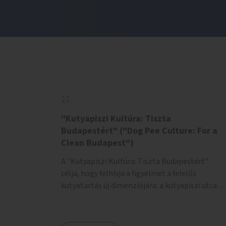
"Kutyapiszi Kultúra: Tiszta
Budapestért" ("Dog Pee Culture: For a
Clean Budapest")
A "Kutyapiszi Kultúra: Tiszta Budapestért"
célja, hogy felhívja a figyelmet a felelős
kutyatartás új dimenziójára: a kutyapiszi utcai
tisztításának szokására. A projekt keretében
szeretnénk edukálni a kutyatulajdonosokat,
hogy séta közben, amikor kedvencük a járdára