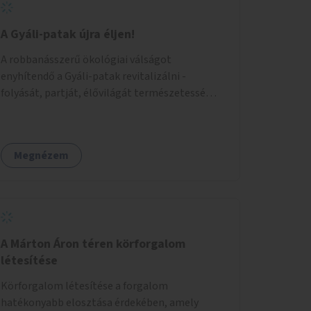
A Gyáli-patak újra éljen!
A robbanásszerű ökológiai válságot
enyhítendő a Gyáli-patak revitalizálni -
folyását, partját, élővilágát természetessé
visszaállítani - legalább Budapest határain
belül, illetve azon túl is infrastruktúrával nem
terhelt módon. Élő kapcsolatot létrehozni
Megnézem
Soroksár és a patak között, illetve a
településen kívül élőhely helyreállítást
végezni. Mindezt szigorúan ökológiai szakértők
vezetésével.
A Márton Áron téren körforgalom
létesítése
Körforgalom létesítése a forgalom
hatékonyabb elosztása érdekében, amely