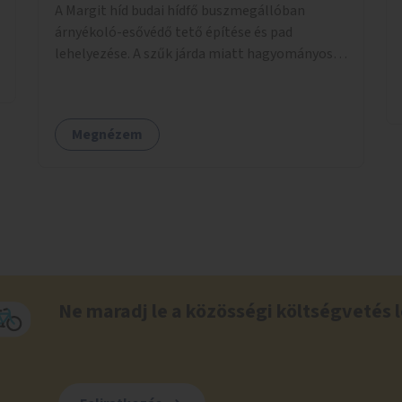
A Margit híd budai hídfő buszmegállóban
árnyékoló-esővédő tető építése és pad
lehelyezése. A szűk járda miatt hagyományos
buszmegálló nem fér el, egyedi megoldásra
lenne szükség.
Megnézem
Ne maradj le a közösségi költségvetés l