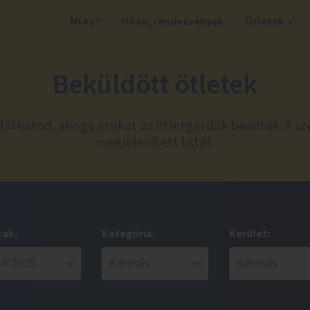
Mi ez?
Hírek, rendezvények
Ötletek
Beküldött ötletek
láthatod, ahogy azokat az ötletgazdák beadták. A sz
megjelenített listát.
zak:
Kategória:
Kerület: