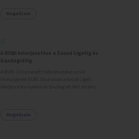
egy sivár zöldsáv választja el, ami kiválóan
található a közelben.
alkalmas lenne egy nagy biodiverzitású hosszú
Megnézem
kert kialakítására, több szintű növényzettel,
öntözőrendszerrel, esetleg valamilyen vizes
attrakcióval ami végfut mind az 500m-en.
A BUBI kiterjesztése a Sasad Ligetig és
Gazdagrétig
A BUBI 3.0 tervezett kiterjesztése során
létesüljenek BUBI állomások a Sasad Liget
lakópark környékén és Gazdagrét déli részén
(Nagyszeben tér/Eleven Center) is.
Megnézem