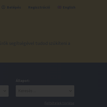
Belépés
Regisztráció
English
űrők segítségével tudod szűkíteni a
Állapot:
Feltételek törlése