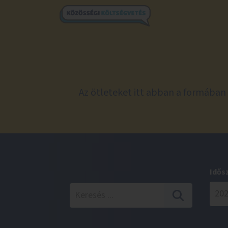
Az ötleteket itt abban a formában 
Idős