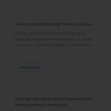
barátságosabbá és zöldebbé lehetne tenni a
megállókat.
A Garay utca közösségi térré alakítása
A Garay utca a főváros építészetileg egyik
legszebb, mégis szürke utcája, ahol az aszfalt,
a beton és a parkolók uralják a közterületet. Az
utca Garay tér és Hernád utca közötti szakasza
tökéletes tere lehetne egy zöld és
közösségbarát terület létrehozásának. A
Megnézem
szakaszon a parkolás átszervezésével
szabadföldi fák, ágyások létrehozására lenne
lehetőség, amelyek között pihenőszékek,
sakkasztal és egy lábbal tekerhető
mobiltöltőpont tennék kellemesebbé (és
hűvösebbé) a környéken lakók és az arra járók
A Margit híd, budai hídfő buszmegálló
mindennapjait.
környezetének rendezése