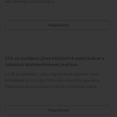
kell várni egy csatlakozásra.
Megnézem
178-as autóbusz járat körjárattá alakításával a
tabániak közlekedésének javítása.
A 178-as autóbusz - lakossági kérések ellenére - nem
közlekedik az Erzsébet hídon át a Kossuth Lajos utca,
Rákóczi út nyomvonalon, ezáltal a Tabánban lakók
belvárosba jutásának minősége jelentősen romlott a
változtatás óta! Nem tudnak továbbá a Tabániak közvetlen
járattal feljutni a Naphegyre, ahol iskola és óvoda is van a
Megnézem
körzetben élők számára. Megoldás lenne, ha a 178-as