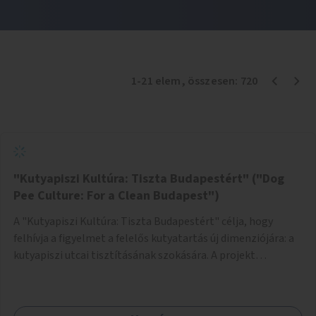
1
-
21
elem
, összesen:
720
"Kutyapiszi Kultúra: Tiszta Budapestért" ("Dog
Pee Culture: For a Clean Budapest")
A "Kutyapiszi Kultúra: Tiszta Budapestért" célja, hogy
felhívja a figyelmet a felelős kutyatartás új dimenziójára: a
kutyapiszi utcai tisztításának szokására. A projekt
keretében szeretnénk edukálni a kutyatulajdonosokat,
hogy séta közben, amikor kedvencük a járdára vizel, egy
palack vízzel öblítsék le azt, ezzel hozzájárulva a tiszta,