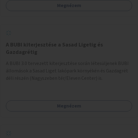
Megnézem
barátságosabbá és zöldebbé lehetne tenni a megállókat.
A BUBI kiterjesztése a Sasad Ligetig és
Gazdagrétig
A BUBI 3.0 tervezett kiterjesztése során létesüljenek BUBI
állomások a Sasad Liget lakópark környékén és Gazdagrét
déli részén (Nagyszeben tér/Eleven Center) is.
Megnézem