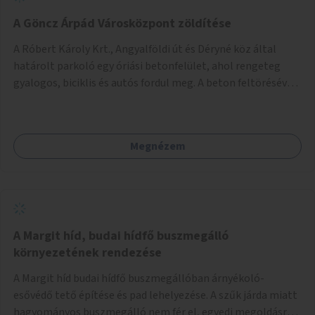
A Göncz Árpád Városközpont zöldítése
A Róbert Károly Krt., Angyalföldi út és Déryné köz által
határolt parkoló egy óriási betonfelület, ahol rengeteg
gyalogos, biciklis és autós fordul meg. A beton feltörésével,
virágágyások létesítésével, fák ültetésével a terület
kellemesebbé, élhetőbbá varázsolható. Az Angyalföldi út
menti járda és a parkoló közé kellene egy zöld sáv,
Megnézem
virágágyásokkal a meglévő fák alá, a lakóépület felőli két
autósáv közé fákat lehetne ültetni, illetve a parkoló és a
járda / bicikliút közé is jók lennének fák.
A Margit híd, budai hídfő buszmegálló
környezetének rendezése
A Margit híd budai hídfő buszmegállóban árnyékoló-
esővédő tető építése és pad lehelyezése. A szűk járda miatt
hagyományos buszmegálló nem fér el, egyedi megoldásra