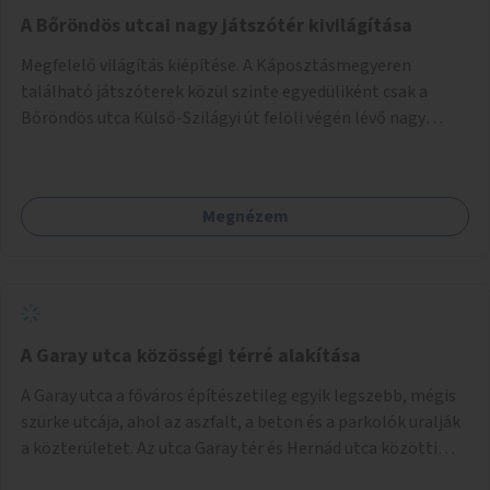
A Bőröndös utcai nagy játszótér kivilágítása
Megfelelő világítás kiépítése. A Káposztásmegyeren
található játszóterek közül szinte egyedüliként csak a
Bőröndös utca Külső-Szilágyi út felöli végén lévő nagy
játszótér nem rendelkezik közvilágítással, ami miatt a őszi
és téli hónapokban nem lehet ide járni a gyerekekkel.
Megnézem
A Garay utca közösségi térré alakítása
A Garay utca a főváros építészetileg egyik legszebb, mégis
szürke utcája, ahol az aszfalt, a beton és a parkolók uralják
a közterületet. Az utca Garay tér és Hernád utca közötti
szakasza tökéletes tere lehetne egy zöld és közösségbarát