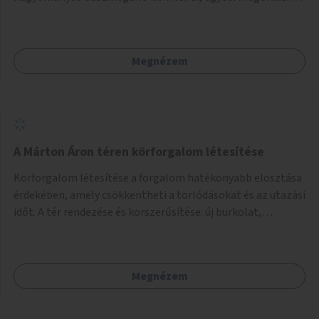
lenne szükség.
Megnézem
A Márton Áron téren körforgalom létesítése
Körforgalom létesítése a forgalom hatékonyabb elosztása
érdekében, amely csökkentheti a torlódásokat és az utazási
időt. A tér rendezése és korszerűsítése: új burkolat,
zöldfelületek, modern közösségi tér kialakítása, hogy a
hely valódi köztérré váljon, ahol az emberek szívesen
időznek.
Megnézem