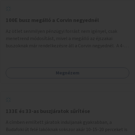
tud állni a megállóba. A környéken a tömegközlekedés
csúcsidőben már most is fullos, a Bosnyák téri beruházások
befejeztével hatványozódni fog az utazási igény.
100E busz megálló a Corvin negyednél
Az ötlet senmilyen pénzügyi forrást nem igényel, csak
menetrend módosítást, mivel a megálló az éjszakai
buszoknak már rendelkezésre áll a Corvin negyednél. A 4-es
és 6-os villamos vonalához közel élőknek a repülőtérre
kijutást, illetve onnan hazajutást nagyban megkönnyítené,
ha a 100E reptéri busz a Corvin negyed metrómegállónál is
Megnézem
megállna - főleg éjjel, amikor a metró nem jár, és a 200E
busz is sokkal ritkábban. Az utazási időt a belvárosban
100E-re fel-/leszállóknak ez az egyetlen plusz megálló
nem hosszabbítaná meg sokkal, a 4-6 vonalán lakóknak
viszont a Kálvin tér-Corvin negyed utat megspórolva 10-15
perccel rövidítheti az utazási idejét.
133E és 33-as buszjáratok sűrítése
A címben említett járatok induljanak gyakrabban, a
Budafoki út felé lakóknak sokszor akár 10-15-20 perceket is