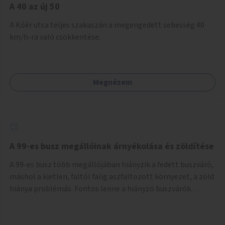
A 40 az új 50
A Kőér utca teljes szakaszán a megengedett sebesség 40
km/h-ra való csökkentése.
Megnézem
A 99-es busz megállóinak árnyékolása és zöldítése
A 99-es busz több megállójában hiányzik a fedett buszváró,
máshol a kietlen, faltól falig aszfaltozott környezet, a zöld
hiánya problémás. Fontos lenne a hiányzó buszvárók
pótlása és az árnyékolás megoldása. Mindezt a zöldítéssel
is össze lehetne kötni: ahol megoldható, ott az utasváróra
vagy akár önálló rácsozatra futtatott növényekkel