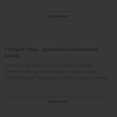
mivel nem üzletszerű a tevékenység.) Közösségi téren a
piacokkal nem konkurál.
Megnézem
1 helyett 2 busz - gyorsabb és kényelmesebb
utazás
Személyes, mindennapos tapasztalatom alapján
szeretném kérni az ötletem alapos megfontolását.
Szeretném, ha a 7-es buszcsalád (7,8,110,112,133) mindkét
irányban a Tisza István tér nevű megállóit aránylag kis
beavatkozással átalakítanák úgy, hogy egyszerre kettő
busz is be tudjon állni az öbölbe. Jelenleg biztonságosan
Megnézem
csak egy jármű tud beállni és kinyitni az ajtókat. A szorosan
mögötte haladó biztonsági okokból nem nyit ajtót, csak ha
az első már elhagyja a megállót és ő szabályosan be nem