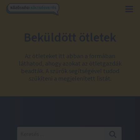
Beküldött ötletek
Az ötleteket itt abban a formában
láthatod, ahogy azokat az ötletgazdák
beadták. A szűrők segítségével tudod
szűkíteni a megjelenített listát.