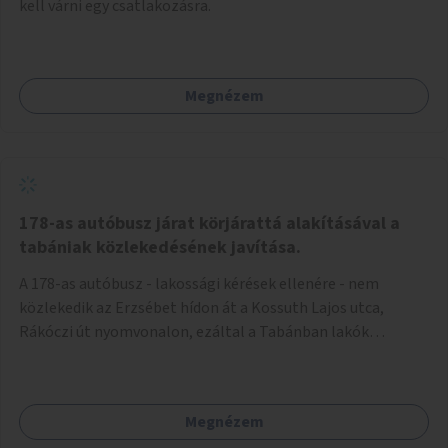
kell várni egy csatlakozásra.
Megnézem
178-as autóbusz járat körjárattá alakításával a
tabániak közlekedésének javítása.
A 178-as autóbusz - lakossági kérések ellenére - nem
közlekedik az Erzsébet hídon át a Kossuth Lajos utca,
Rákóczi út nyomvonalon, ezáltal a Tabánban lakók
belvárosba jutásának minősége jelentősen romlott a
változtatás óta! Nem tudnak továbbá a Tabániak közvetlen
járattal feljutni a Naphegyre, ahol iskola és óvoda is van a
Megnézem
körzetben élők számára. Megoldás lenne, ha a 178-as