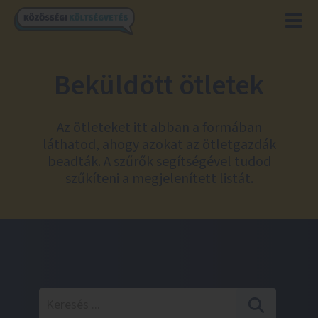
Beküldött ötletek
Az ötleteket itt abban a formában
láthatod, ahogy azokat az ötletgazdák
beadták. A szűrők segítségével tudod
szűkíteni a megjelenített listát.