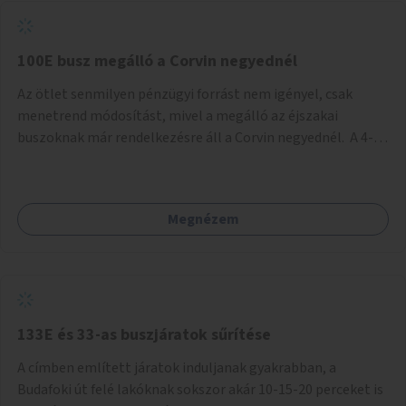
tud állni a megállóba. A környéken a tömegközlekedés
csúcsidőben már most is fullos, a Bosnyák téri beruházások
befejeztével hatványozódni fog az utazási igény.
100E busz megálló a Corvin negyednél
Az ötlet senmilyen pénzügyi forrást nem igényel, csak
menetrend módosítást, mivel a megálló az éjszakai
buszoknak már rendelkezésre áll a Corvin negyednél. A 4-es
és 6-os villamos vonalához közel élőknek a repülőtérre
kijutást, illetve onnan hazajutást nagyban megkönnyítené,
ha a 100E reptéri busz a Corvin negyed metrómegállónál is
Megnézem
megállna - főleg éjjel, amikor a metró nem jár, és a 200E
busz is sokkal ritkábban. Az utazási időt a belvárosban
100E-re fel-/leszállóknak ez az egyetlen plusz megálló
nem hosszabbítaná meg sokkal, a 4-6 vonalán lakóknak
viszont a Kálvin tér-Corvin negyed utat megspórolva 10-15
perccel rövidítheti az utazási idejét.
133E és 33-as buszjáratok sűrítése
A címben említett járatok induljanak gyakrabban, a
Budafoki út felé lakóknak sokszor akár 10-15-20 perceket is