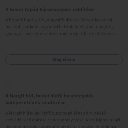
A Göncz Árpád Városközpont zöldítése
A Róbert Károly Krt., Angyalföldi út és Déryné köz által
határolt parkoló egy óriási betonfelület, ahol rengeteg
gyalogos, biciklis és autós fordul meg. A beton feltörésével,
virágágyások létesítésével, fák ültetésével a terület
kellemesebbé, élhetőbbá varázsolható. Az Angyalföldi út
menti járda és a parkoló közé kellene egy zöld sáv,
Megnézem
virágágyásokkal a meglévő fák alá, a lakóépület felőli két
autósáv közé fákat lehetne ültetni, illetve a parkoló és a
járda / bicikliút közé is jók lennének fák.
A Margit híd, budai hídfő buszmegálló
környezetének rendezése
A Margit híd budai hídfő buszmegállóban árnyékoló-
esővédő tető építése és pad lehelyezése. A szűk járda miatt
hagyományos buszmegálló nem fér el, egyedi megoldásra