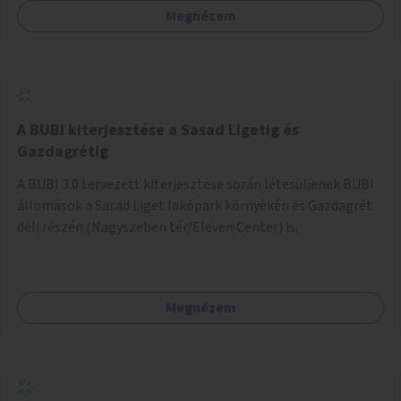
Megnézem
barátságosabbá és zöldebbé lehetne tenni a megállókat.
A BUBI kiterjesztése a Sasad Ligetig és
Gazdagrétig
A BUBI 3.0 tervezett kiterjesztése során létesüljenek BUBI
állomások a Sasad Liget lakópark környékén és Gazdagrét
déli részén (Nagyszeben tér/Eleven Center) is.
Megnézem