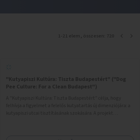
1
-
21
elem
, összesen:
720
"Kutyapiszi Kultúra: Tiszta Budapestért" ("Dog
Pee Culture: For a Clean Budapest")
A "Kutyapiszi Kultúra: Tiszta Budapestért" célja, hogy
felhívja a figyelmet a felelős kutyatartás új dimenziójára: a
kutyapiszi utcai tisztításának szokására. A projekt
keretében szeretnénk edukálni a kutyatulajdonosokat,
hogy séta közben, amikor kedvencük a járdára vizel, egy
palack vízzel öblítsék le azt, ezzel hozzájárulva a tiszta,