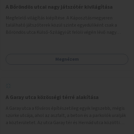
A Bőröndös utcai nagy játszótér kivilágítása
Megfelelő világítás kiépítése. A Káposztásmegyeren
található játszóterek közül szinte egyedüliként csak a
Bőröndös utca Külső-Szilágyi út felöli végén lévő nagy
játszótér nem rendelkezik közvilágítással, ami miatt a őszi
és téli hónapokban nem lehet ide járni a gyerekekkel.
Megnézem
A Garay utca közösségi térré alakítása
A Garay utca a főváros építészetileg egyik legszebb, mégis
szürke utcája, ahol az aszfalt, a beton és a parkolók uralják
a közterületet. Az utca Garay tér és Hernád utca közötti
szakasza tökéletes tere lehetne egy zöld és közösségbarát