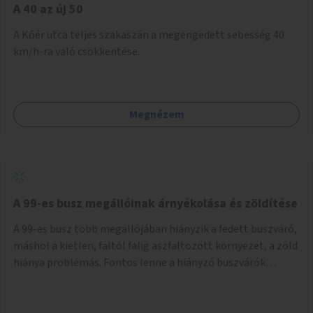
A 40 az új 50
A Kőér utca teljes szakaszán a megengedett sebesség 40
km/h-ra való csökkentése.
Megnézem
A 99-es busz megállóinak árnyékolása és zöldítése
A 99-es busz több megállójában hiányzik a fedett buszváró,
máshol a kietlen, faltól falig aszfaltozott környezet, a zöld
hiánya problémás. Fontos lenne a hiányzó buszvárók
pótlása és az árnyékolás megoldása. Mindezt a zöldítéssel
is össze lehetne kötni: ahol megoldható, ott az utasváróra
vagy akár önálló rácsozatra futtatott növényekkel