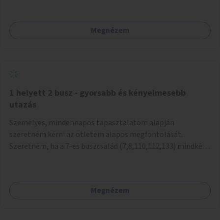
mivel nem üzletszerű a tevékenység.) Közösségi téren a
piacokkal nem konkurál.
Megnézem
1 helyett 2 busz - gyorsabb és kényelmesebb
utazás
Személyes, mindennapos tapasztalatom alapján
szeretném kérni az ötletem alapos megfontolását.
Szeretném, ha a 7-es buszcsalád (7,8,110,112,133) mindkét
irányban a Tisza István tér nevű megállóit aránylag kis
beavatkozással átalakítanák úgy, hogy egyszerre kettő
busz is be tudjon állni az öbölbe. Jelenleg biztonságosan
Megnézem
csak egy jármű tud beállni és kinyitni az ajtókat. A szorosan
mögötte haladó biztonsági okokból nem nyit ajtót, csak ha
az első már elhagyja a megállót és ő szabályosan be nem