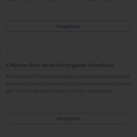
lenne szükség.
Megnézem
A Márton Áron téren körforgalom létesítése
Körforgalom létesítése a forgalom hatékonyabb elosztása
érdekében, amely csökkentheti a torlódásokat és az utazási
időt. A tér rendezése és korszerűsítése: új burkolat,
zöldfelületek, modern közösségi tér kialakítása, hogy a
hely valódi köztérré váljon, ahol az emberek szívesen
időznek.
Megnézem