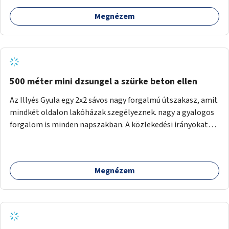
Megnézem
500 méter mini dzsungel a szürke beton ellen
Az Illyés Gyula egy 2x2 sávos nagy forgalmú útszakasz, amit
mindkét oldalon lakóházak szegélyeznek. nagy a gyalogos
forgalom is minden napszakban. A közlekedési irányokat
egy sivár zöldsáv választja el, ami kiválóan alkalmas lenne
egy nagy biodiverzitású hosszú kert kialakítására, több
szintű növényzettel, öntözőrendszerrel, esetleg
Megnézem
valamilyen vizes attrakcióval ami végfut mind az 500m-en.