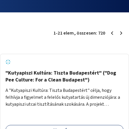
1
-
21
elem
, összesen:
720
"Kutyapiszi Kultúra: Tiszta Budapestért" ("Dog
Pee Culture: For a Clean Budapest")
A "Kutyapiszi Kultúra: Tiszta Budapestért" célja, hogy
felhívja a figyelmet a felelős kutyatartás új dimenziójára: a
kutyapiszi utcai tisztításának szokására. A projekt
keretében szeretnénk edukálni a kutyatulajdonosokat,
hogy séta közben, amikor kedvencük a járdára vizel, egy
palack vízzel öblítsék le azt, ezzel hozzájárulva a tiszta,