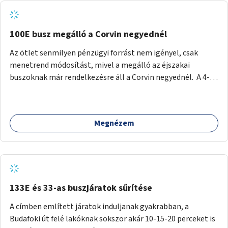
tud állni a megállóba. A környéken a tömegközlekedés
csúcsidőben már most is fullos, a Bosnyák téri beruházások
befejeztével hatványozódni fog az utazási igény.
100E busz megálló a Corvin negyednél
Az ötlet senmilyen pénzügyi forrást nem igényel, csak
menetrend módosítást, mivel a megálló az éjszakai
buszoknak már rendelkezésre áll a Corvin negyednél. A 4-es
és 6-os villamos vonalához közel élőknek a repülőtérre
kijutást, illetve onnan hazajutást nagyban megkönnyítené,
ha a 100E reptéri busz a Corvin negyed metrómegállónál is
Megnézem
megállna - főleg éjjel, amikor a metró nem jár, és a 200E
busz is sokkal ritkábban. Az utazási időt a belvárosban
100E-re fel-/leszállóknak ez az egyetlen plusz megálló
nem hosszabbítaná meg sokkal, a 4-6 vonalán lakóknak
viszont a Kálvin tér-Corvin negyed utat megspórolva 10-15
perccel rövidítheti az utazási idejét.
133E és 33-as buszjáratok sűrítése
A címben említett járatok induljanak gyakrabban, a
Budafoki út felé lakóknak sokszor akár 10-15-20 perceket is