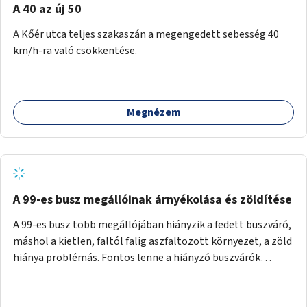
A 40 az új 50
A Kőér utca teljes szakaszán a megengedett sebesség 40
km/h-ra való csökkentése.
Megnézem
A 99-es busz megállóinak árnyékolása és zöldítése
A 99-es busz több megállójában hiányzik a fedett buszváró,
máshol a kietlen, faltól falig aszfaltozott környezet, a zöld
hiánya problémás. Fontos lenne a hiányzó buszvárók
pótlása és az árnyékolás megoldása. Mindezt a zöldítéssel
is össze lehetne kötni: ahol megoldható, ott az utasváróra
vagy akár önálló rácsozatra futtatott növényekkel