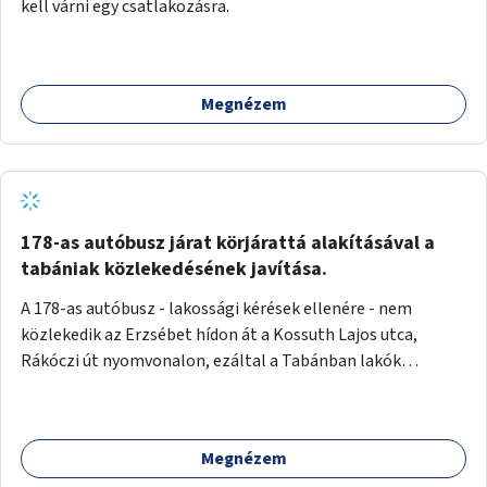
kell várni egy csatlakozásra.
Megnézem
178-as autóbusz járat körjárattá alakításával a
tabániak közlekedésének javítása.
A 178-as autóbusz - lakossági kérések ellenére - nem
közlekedik az Erzsébet hídon át a Kossuth Lajos utca,
Rákóczi út nyomvonalon, ezáltal a Tabánban lakók
belvárosba jutásának minősége jelentősen romlott a
változtatás óta! Nem tudnak továbbá a Tabániak közvetlen
járattal feljutni a Naphegyre, ahol iskola és óvoda is van a
Megnézem
körzetben élők számára. Megoldás lenne, ha a 178-as