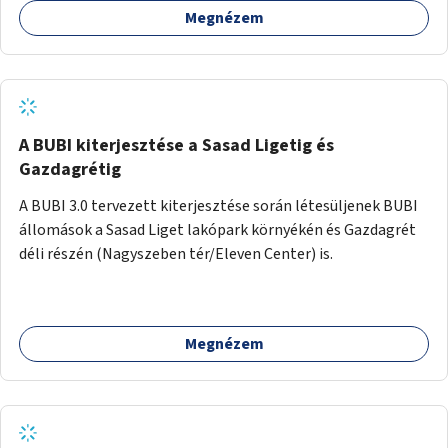
Megnézem
barátságosabbá és zöldebbé lehetne tenni a megállókat.
A BUBI kiterjesztése a Sasad Ligetig és
Gazdagrétig
A BUBI 3.0 tervezett kiterjesztése során létesüljenek BUBI
állomások a Sasad Liget lakópark környékén és Gazdagrét
déli részén (Nagyszeben tér/Eleven Center) is.
Megnézem