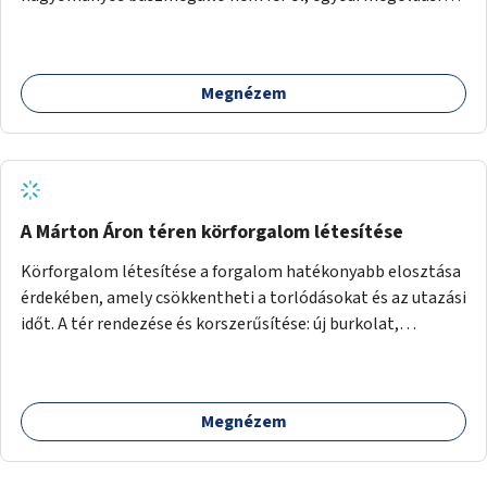
lenne szükség.
Megnézem
A Márton Áron téren körforgalom létesítése
Körforgalom létesítése a forgalom hatékonyabb elosztása
érdekében, amely csökkentheti a torlódásokat és az utazási
időt. A tér rendezése és korszerűsítése: új burkolat,
zöldfelületek, modern közösségi tér kialakítása, hogy a
hely valódi köztérré váljon, ahol az emberek szívesen
időznek.
Megnézem