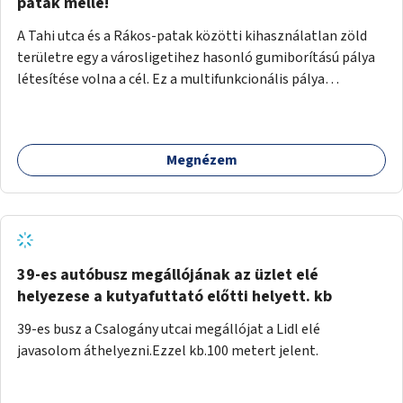
gyalogosforgalom miatt, mert távolsági buszmegálló,
patak mellé!
templom, posta, iskola is található a közelben.
A Tahi utca és a Rákos-patak közötti kihasználatlan zöld
területre egy a városligetihez hasonló gumiborítású pálya
létesítése volna a cél. Ez a multifunkcionális pálya
praktikus, mivel egyszerre űzhető röplabda, tollaslabda,
illetve lábtenisz is, az állítható hálónak köszönhetően.
Megnézem
39-es autóbusz megállójának az üzlet elé
helyezese a kutyafuttató előtti helyett. kb
39-es busz a Csalogány utcai megállójat a Lidl elé
javasolom áthelyezni.Ezzel kb.100 metert jelent.