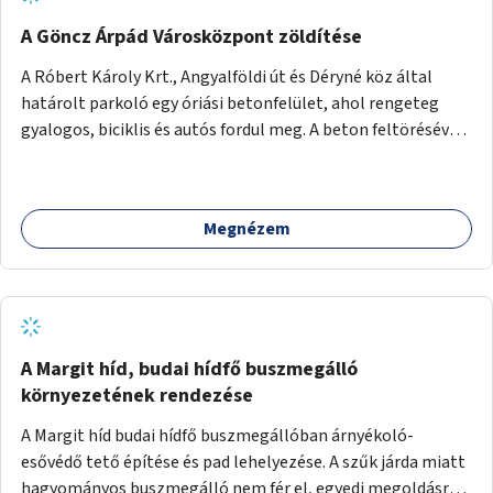
A Göncz Árpád Városközpont zöldítése
A Róbert Károly Krt., Angyalföldi út és Déryné köz által
határolt parkoló egy óriási betonfelület, ahol rengeteg
gyalogos, biciklis és autós fordul meg. A beton feltörésével,
virágágyások létesítésével, fák ültetésével a terület
kellemesebbé, élhetőbbá varázsolható. Az Angyalföldi út
menti járda és a parkoló közé kellene egy zöld sáv,
Megnézem
virágágyásokkal a meglévő fák alá, a lakóépület felőli két
autósáv közé fákat lehetne ültetni, illetve a parkoló és a
járda / bicikliút közé is jók lennének fák.
A Margit híd, budai hídfő buszmegálló
környezetének rendezése
A Margit híd budai hídfő buszmegállóban árnyékoló-
esővédő tető építése és pad lehelyezése. A szűk járda miatt
hagyományos buszmegálló nem fér el, egyedi megoldásra