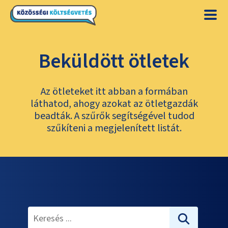
Beküldött ötletek
Az ötleteket itt abban a formában
láthatod, ahogy azokat az ötletgazdák
beadták. A szűrők segítségével tudod
szűkíteni a megjelenített listát.