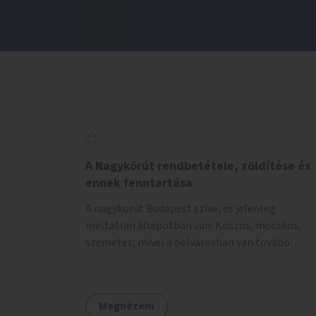
A Nagykörút rendbetétele, zöldítése és
ennek fenntartása
A nagykörút Budapest szíve, és jelenleg
méltatlan állapotban van. Koszos, mocskos,
szemetes, mivel a belvárosban van tovább
talán nem is kell ezen méltatlan, igénytelen
állapotot bemutatni. Ezen áldatlan helyzetet
szükséges felszámolni, a közterület állandó és
Megnézem
rendszeres tisztán tartásával, és nagy szükség