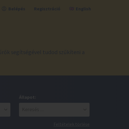
Belépés
Regisztráció
English
űrők segítségével tudod szűkíteni a
Állapot:
Feltételek törlése