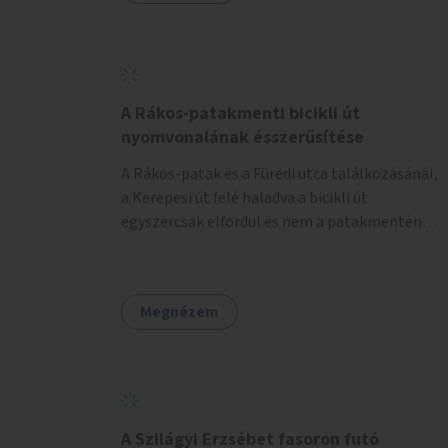
lenne megfelelő szállást nyújtani a
hajléktalanoknak (és nemcsak éjszakára).
Kritikus pontnak tartom az utcai telefonfülkék
helyzetét, melyet a szolgáltatóval
együttműködve szükséges lenne felszámolni,
A Rákos-patakmenti bicikli út
hiszen manapság ezeket már senki nem
nyomvonalának ésszerűsítése
használja. Bűzlenek, fertőzésveszélyesek, az
A Rákos-patak és a Füredi utca találkozásánál,
egész körút képét rontják. Helyükön érdemes
a Kerepesi út felé haladva a bicikli út
lenne megfontolni, hogy ott zöldítés, virágok
egyszercsak elfordul és nem a patakmentén
kihelyezése történjen, amit persze
halad tovább. Ezt a kanyart szüntessék meg és
rendszeresen ápolnak, karbantartanak.
a bicikli út a patakmentén haladjon tovább.
Megnézem
A Szilágyi Erzsébet fasoron futó