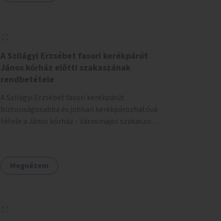
A Szilágyi Erzsébet fasori kerékpárút
János kórház előtti szakaszának
rendbetétele
A Szilágyi Erzsébet fasori kerékpárút
biztonságosabbá és jobban kerékpározhatóvá
tétele a János kórház - Városmajor szakaszon,
a kereszteződésen való átvezetésnél kb a
Majorkáig, az útpálya javításával, a kerékpárút
egyértelműbb felfestésével, a gyalogos
Megnézem
forgalomtól való jobb elkülönítésével, esetleg
ésszerűbb útvonal kijelölésével.