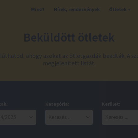
Mi ez?
Hírek, rendezvények
Ötletek
Beküldött ötletek
láthatod, ahogy azokat az ötletgazdák beadták. A sz
megjelenített listát.
zak:
Kategória:
Kerület: