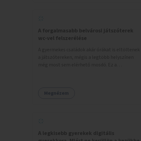
növelnék a bérlet árát és gyakorítanák a
járatokat. 9500 vagy 8950 Ft teljesen mindegy
egy család költségvetésében, a közlekedésben
viszont sokkal jobban megéreznénk.
A forgalmasabb belvárosi játszóterek
wc-vel felszerélése
A gyermekes családok akár órákat is eltöltenek
a játszótereken, mégis a legtöbb helyszínen
még most sem elérhető mosdó. Ez a
felnőtteknek, de a nagyobb gyerekeknek is
kellemetlen, a mobil wc is megoldás lenne,
vagy olyan, ami fizetős, de fogadjon el
Megnézem
bankkártyàt is!
A legkisebb gyerekek digitális
gyerekkora. Miért ne kerüljön a kezükbe