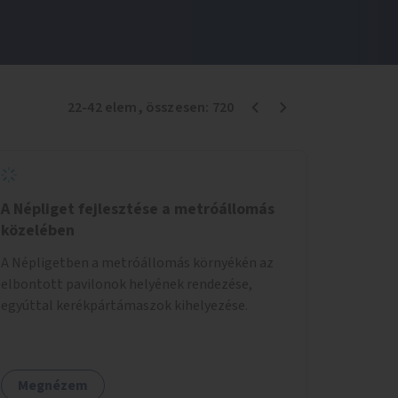
22
-
42
elem
, összesen:
720
A Népliget fejlesztése a metróállomás
közelében
A Népligetben a metróállomás környékén az
elbontott pavilonok helyének rendezése,
egyúttal kerékpártámaszok kihelyezése.
Megnézem