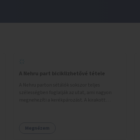
A Nehru part biciklizhetővé tétele
A Nehru parton sétálók sokszor teljes
szélességben foglalják az utat, ami nagyon
megnehezíti a kerékpározást. A kirakott
fotelek is csak a rajta ülőknek kényelmes,
mindenki másnak akadály, ezért el kellene őket
távolítani. A kikötőbakokat, ha megoldható, át
Megnézem
kellene helyezni a kerítés másik oldalára,
közvetlenül a partfal tetejére. Egyértelműen