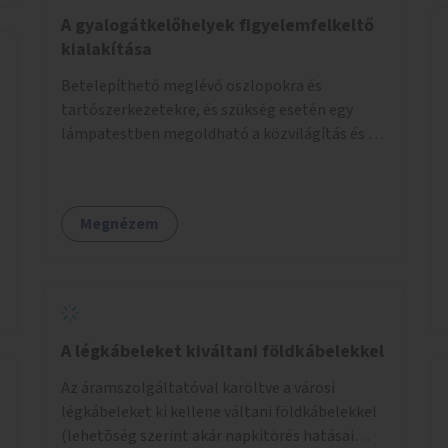
élőlényeknek kedvez. Apróbb
A gyalogátkelőhelyek figyelemfelkeltő
beavatkozásokkal, a szabályozások gondos
kialakítása
áttekintésével, ésszerű módosításával, azok
Betelepíthető meglévő oszlopokra és
betartása mellett változatosabbá tennénk a
tartószerkezetekre, és szükség esetén egy
budapesti patakok nagyvízi, ahol lehetőség van
lámpatestben megoldható a közvilágítás és a
rá, kisvízi medrét. A nagyvízi mederbe őshonos
zebra világítása is. Hogy sötétben is látható
fás és lágyszárú növényfajok
legyen zebrák.
visszatelepítésével változatossabbá tehetők a
rézsűk, mint élőhely. Emellett a kisvízi
Megnézem
mederben drága revitalizáció híján, apróbb
mesterséges és természetes beavatkozásokkal
érhető el, hogy változatosabb legyen a kisvízi
meder.
A légkábeleket kiváltani földkábelekkel
Az áramszolgáltatóval karöltve a városi
légkábeleket ki kellene váltani földkábelekkel
(lehetõség szerint akár napkitörés hatásai