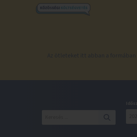
Az ötleteket itt abban a formában 
Idős