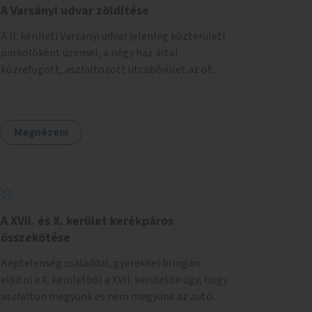
A Varsányi udvar zöldítése
A II. kerületi Varsányi udvar jelenleg közterületi
parkolóként üzemel, a négy ház által
közrefogott, aszfaltozott utcabővület az ott
parkoló 12 autót szolgálja ki. Ehelyett
szeretnénk, hogy itt egy olyan, két részből álló
magasított zöldfelület jöjjön létre, amely a
Megnézem
Varsányi Irén utca bővületeként és a megújult
Széna térrel való összekapcsolásaként a helyi
lakosok és az átmenő gyalogos forgalom
számára is lehetőséget nyújtson rekreációs
célokra. A Varsányi Irén utca és a Varsányi udvar
jelenleg két különálló közterületként
A XVII. és X. kerület kerékpáros
viselkedik, elválasztja őket a biciklisáv és a
összekötése
mellette lévő járda, az ötlet a két közterület
Képtelenség családdal, gyerekkel bringán
összekapcsolását szorgalmazza. A
eljutni a X. kerületből a XVII. kerületbe úgy, hogy
látványterveken is szereplő padok, teraszok,
aszfalton megyünk és nem megyünk az autók
zöldfelületek és biciklitárolók mindenki