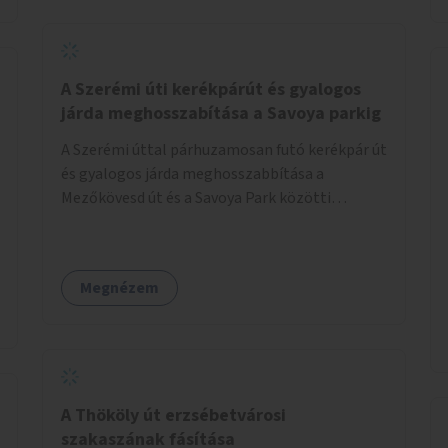
jelölt, és burkolati jellel elválasztott gyalog-
és kerékpárútra lenne itt szükség, ahogy a
Bálna mellett is. A jelenlegi állapot
tarthatatlan, ugyanis a trehányul kirakott
A Szerémi úti kerékpárút és gyalogos
táblákból az se derül ki, hogy szabad-e ott
járda meghosszabítása a Savoya parkig
kerékpározni.
A Szerémi úttal párhuzamosan futó kerékpár út
és gyalogos járda meghosszabbítása a
Mezőkövesd út és a Savoya Park közötti
szakaszon.
Megnézem
A Thököly út erzsébetvárosi
szakaszának fásítása