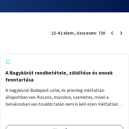
22
-
42
elem
, összesen:
720
A Nagykörút rendbetétele, zöldítése és ennek
fenntartása
A nagykörút Budapest szíve, és jelenleg méltatlan
állapotban van. Koszos, mocskos, szemetes, mivel a
belvárosban van tovább talán nem is kell ezen méltatlan,
igénytelen állapotot bemutatni. Ezen áldatlan helyzetet
szükséges felszámolni, a közterület állandó és rendszeres
tisztán tartásával, és nagy szükség lenne megfelelő