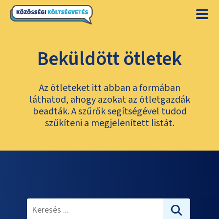
Beküldött ötletek
Az ötleteket itt abban a formában
láthatod, ahogy azokat az ötletgazdák
beadták. A szűrők segítségével tudod
szűkíteni a megjelenített listát.