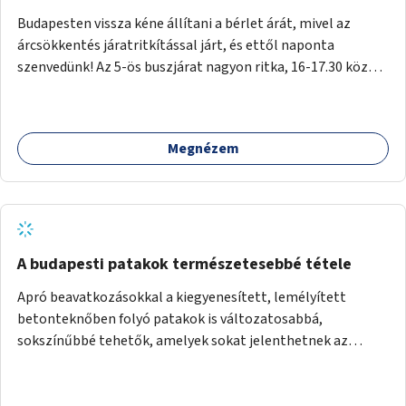
Budapesten vissza kéne állítani a bérlet árát, mivel az
árcsökkentés járatritkítással járt, és ettől naponta
szenvedünk! Az 5-ös buszjárat nagyon ritka, 16-17.30 között
annyira zsúfolt MINDEN NAP, hogy leszállni, felszállni
nehéz, egy szardíniásdoboz, mindenki szenved. 17 megállót
kell utaznunk, gyerekkel együtt minden nap. Sokkal többet
Megnézem
érnénk vele, ha növelnék a bérlet árát és gyakorítanák a
járatokat. 9500 vagy 8950 Ft teljesen mindegy egy család
költségvetésében, a közlekedésben viszont sokkal jobban
megéreznénk.
A budapesti patakok természetesebbé tétele
Apró beavatkozásokkal a kiegyenesített, lemélyített
betonteknőben folyó patakok is változatosabbá,
sokszínűbbé tehetők, amelyek sokat jelenthetnek az
élővilág, az azon keresztül nekünk, emberek számára is. Bár
mindenféle árvízvédelmi szabályozás, "költséghatékony"
karbantartás a legegyenesebb, legszabályosabbbnak tűnő