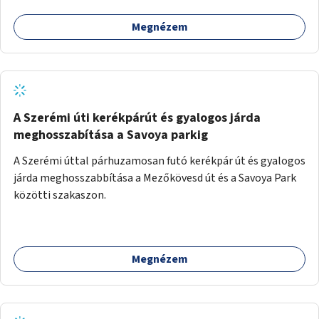
Megnézem
A Szerémi úti kerékpárút és gyalogos járda
meghosszabítása a Savoya parkig
A Szerémi úttal párhuzamosan futó kerékpár út és gyalogos
járda meghosszabbítása a Mezőkövesd út és a Savoya Park
közötti szakaszon.
Megnézem