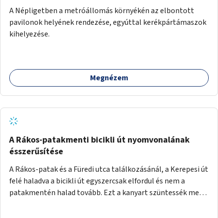
A Népligetben a metróállomás környékén az elbontott
pavilonok helyének rendezése, egyúttal kerékpártámaszok
kihelyezése.
Megnézem
A Rákos-patakmenti bicikli út nyomvonalának
ésszerűsítése
A Rákos-patak és a Füredi utca találkozásánál, a Kerepesi út
felé haladva a bicikli út egyszercsak elfordul és nem a
patakmentén halad tovább. Ezt a kanyart szüntessék meg
és a bicikli út a patakmentén haladjon tovább.