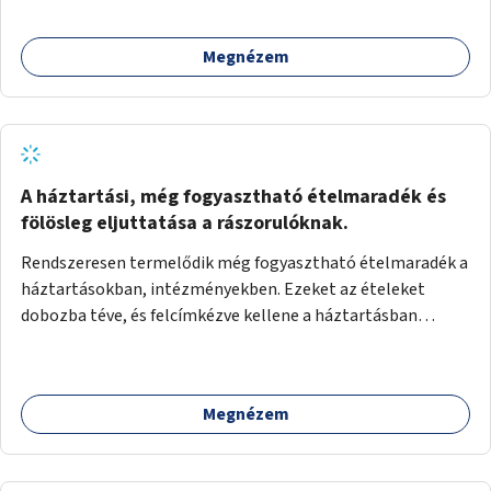
Megnézem
A háztartási, még fogyasztható ételmaradék és
fölösleg eljuttatása a rászorulóknak.
Rendszeresen termelődik még fogyasztható ételmaradék a
háztartásokban, intézményekben. Ezeket az ételeket
dobozba téve, és felcímkézve kellene a háztartásban
élőknek, vagy konyhai dolgozónak betenni egy erre a célra
készített szekrénybe. A címkén az étel neve szerepelne, és a
kihelyezés pontos ideje. (A szekrények belső elrendezését,
Megnézem
rekeszeit, beosztását nem tudom, hogy itt kell-e leírni.)
Önkormányzati tulajdonban lévő köztéren kell elhelyezni.
Tehát ha pl marad valamilyen ételből, vagy túl sokat