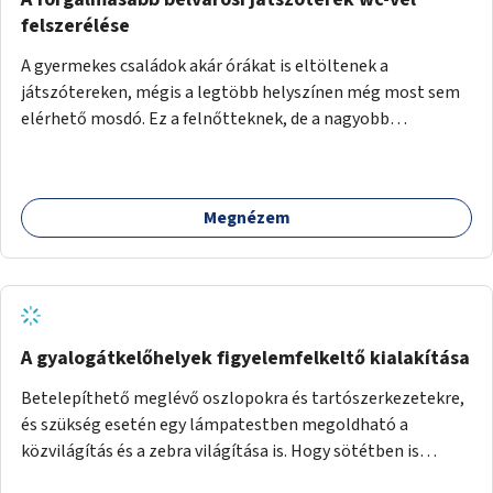
felszerélése
A gyermekes családok akár órákat is eltöltenek a
játszótereken, mégis a legtöbb helyszínen még most sem
elérhető mosdó. Ez a felnőtteknek, de a nagyobb
gyerekeknek is kellemetlen, a mobil wc is megoldás lenne,
vagy olyan, ami fizetős, de fogadjon el bankkártyàt is!
Megnézem
A gyalogátkelőhelyek figyelemfelkeltő kialakítása
Betelepíthető meglévő oszlopokra és tartószerkezetekre,
és szükség esetén egy lámpatestben megoldható a
közvilágítás és a zebra világítása is. Hogy sötétben is
látható legyen zebrák.