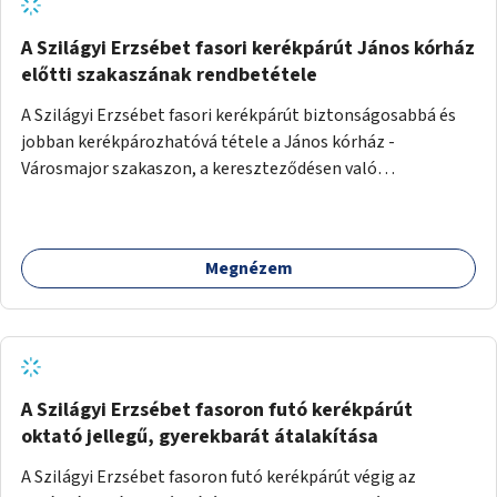
A Szilágyi Erzsébet fasori kerékpárút János kórház
előtti szakaszának rendbetétele
A Szilágyi Erzsébet fasori kerékpárút biztonságosabbá és
jobban kerékpározhatóvá tétele a János kórház -
Városmajor szakaszon, a kereszteződésen való
átvezetésnél kb a Majorkáig, az útpálya javításával, a
kerékpárút egyértelműbb felfestésével, a gyalogos
forgalomtól való jobb elkülönítésével, esetleg ésszerűbb
Megnézem
útvonal kijelölésével.
A Szilágyi Erzsébet fasoron futó kerékpárút
oktató jellegű, gyerekbarát átalakítása
A Szilágyi Erzsébet fasoron futó kerékpárút végig az