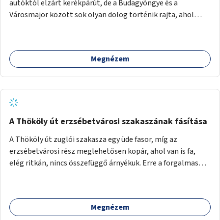
autóktól elzárt kerékpárút, de a Budagyöngye és a
Városmajor között sok olyan dolog történik rajta, ahol
nagyon kell figyelni (villamos keresztezi, 4 sávos autóúton
halad át, lámpa nélküli kereszteződések vannak rajta). Az
ötletem az, hogy ezt a szakaszt egy oktató jellegű,
Megnézem
bemutató kerékpárúttá varázsoljuk, ahol a gyerekek a valós
forgalomban megtehetik első útjaikat (szülői
felügyelettel). Ez egy nagyon forgalmas szakasz és nagyon
sok gyerekkel közlekedő szülőt látni nap, mint, nap, sok az
iskola, óvoda a környéken. Dupla kitáblázásokkal,
fényvisszaverős táblákkal, az aszfalt erősebb színre
A Thököly út erzsébetvárosi szakaszának fásítása
festésével és egyéb oktató táblákkal valósítanám meg az
A Thököly út zuglói szakasza egy üde fasor, míg az
ötletet.
erzsébetvárosi rész meglehetősen kopár, ahol van is fa,
elég ritkán, nincs összefüggő árnyékuk. Erre a forgalmas
erzsébetvárosi útszakaszra a meglévő fasor sűrítésére,
illetve ahol a közművek engedik, új fák ültetésére lenne
szükség.
Megnézem