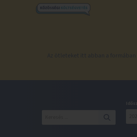
Az ötleteket itt abban a formában 
Idős