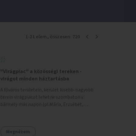
1
-
21
elem
, összesen:
720
"Virágpiac" a közösségi tereken -
virágot minden háztartásba
A főváros területein, kerület kisebb-nagyobb
terein virágpiacot lehetne szombaton v.
bármely más napon (pl.Mária, Erzsébet,
Katalin, Gergely, László, Péter) létrehozni,
üzemeltetni. Kerületek biztosítanák a
helyeket, 50-150nm vagy afeletti területet (ha
Megnézem
sokakat érdekelne). Névleges összeget fizetne