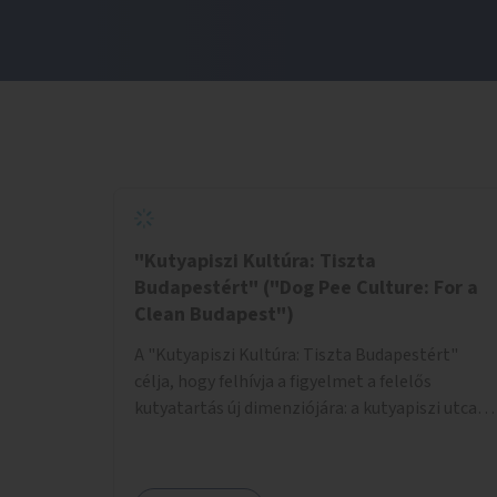
"Kutyapiszi Kultúra: Tiszta
Budapestért" ("Dog Pee Culture: For a
Clean Budapest")
A "Kutyapiszi Kultúra: Tiszta Budapestért"
célja, hogy felhívja a figyelmet a felelős
kutyatartás új dimenziójára: a kutyapiszi utcai
tisztításának szokására. A projekt keretében
szeretnénk edukálni a kutyatulajdonosokat,
hogy séta közben, amikor kedvencük a járdára