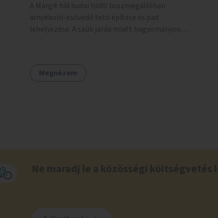
A Margit híd budai hídfő buszmegállóban
árnyékoló-esővédő tető építése és pad
lehelyezése. A szűk járda miatt hagyományos
buszmegálló nem fér el, egyedi megoldásra
lenne szükség.
Megnézem
Ne maradj le a közösségi költségvetés l