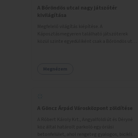
A Bőröndös utcai nagy játszótér
kivilágítása
Megfelelő világítás kiépítése. A
Káposztásmegyeren található játszóterek
közül szinte egyedüliként csak a Bőröndös utca
Külső-Szilágyi út felöli végén lévő nagy
játszótér nem rendelkezik közvilágítással, ami
miatt a őszi és téli hónapokban nem lehet ide
Megnézem
járni a gyerekekkel.
A Göncz Árpád Városközpont zöldítése
A Róbert Károly Krt., Angyalföldi út és Déryné
köz által határolt parkoló egy óriási
betonfelület, ahol rengeteg gyalogos, biciklis