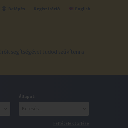
Belépés
Regisztráció
English
űrők segítségével tudod szűkíteni a
Állapot:
Feltételek törlése