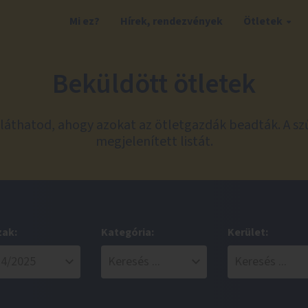
Mi ez?
Hírek, rendezvények
Ötletek
Beküldött ötletek
láthatod, ahogy azokat az ötletgazdák beadták. A sz
megjelenített listát.
zak:
Kategória:
Kerület: