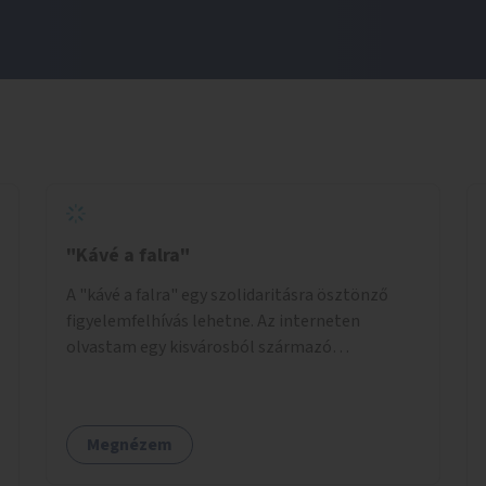
"Kávé a falra"
A "kávé a falra" egy szolidaritásra ösztönző
figyelemfelhívás lehetne. Az interneten
olvastam egy kisvárosból származó
történetről, ahol az emberek vehettek egy
extra kávét, amiről a cetlit feltették a kávézó
dolgozói a falra. Ha egy arra rászoruló betért, a
Megnézem
falról ingyenesen megkaphatta a már
kifizetett kávét. Jó lenne, ha sok kávézó vagy