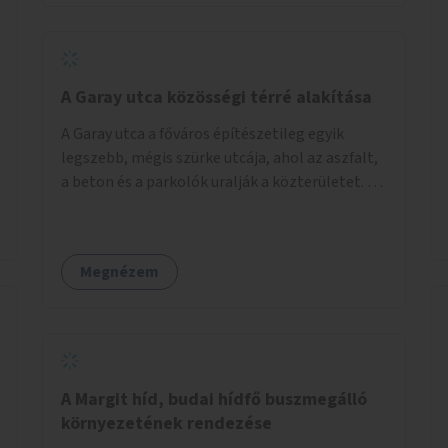
barátságosabbá és zöldebbé lehetne tenni a
megállókat.
A Garay utca közösségi térré alakítása
A Garay utca a főváros építészetileg egyik
legszebb, mégis szürke utcája, ahol az aszfalt,
a beton és a parkolók uralják a közterületet. Az
utca Garay tér és Hernád utca közötti szakasza
tökéletes tere lehetne egy zöld és
közösségbarát terület létrehozásának. A
Megnézem
szakaszon a parkolás átszervezésével
szabadföldi fák, ágyások létrehozására lenne
lehetőség, amelyek között pihenőszékek,
sakkasztal és egy lábbal tekerhető
mobiltöltőpont tennék kellemesebbé (és
hűvösebbé) a környéken lakók és az arra járók
A Margit híd, budai hídfő buszmegálló
mindennapjait.
környezetének rendezése