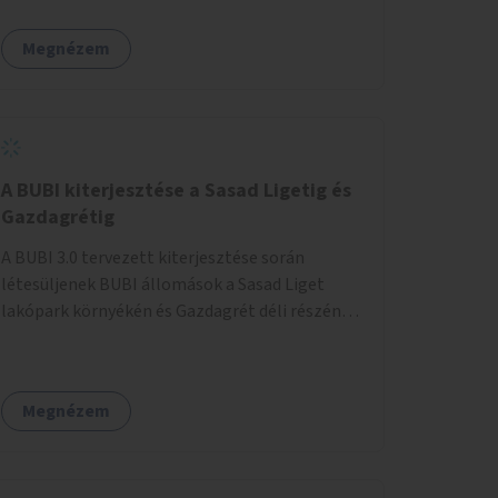
egy sivár zöldsáv választja el, ami kiválóan
található a közelben.
alkalmas lenne egy nagy biodiverzitású hosszú
Megnézem
kert kialakítására, több szintű növényzettel,
öntözőrendszerrel, esetleg valamilyen vizes
attrakcióval ami végfut mind az 500m-en.
A BUBI kiterjesztése a Sasad Ligetig és
Gazdagrétig
A BUBI 3.0 tervezett kiterjesztése során
létesüljenek BUBI állomások a Sasad Liget
lakópark környékén és Gazdagrét déli részén
(Nagyszeben tér/Eleven Center) is.
Megnézem