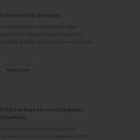
A Gyáli-patak újra éljen!
A robbanásszerű ökológiai válságot
enyhítendő a Gyáli-patak revitalizálni -
folyását, partját, élővilágát természetessé
visszaállítani - legalább Budapest határain
belül, illetve azon túl is infrastruktúrával nem
terhelt módon. Élő kapcsolatot létrehozni
Megnézem
Soroksár és a patak között, illetve a
településen kívül élőhely helyreállítást
végezni. Mindezt szigorúan ökológiai szakértők
vezetésével.
A Márton Áron téren körforgalom
létesítése
Körforgalom létesítése a forgalom
hatékonyabb elosztása érdekében, amely