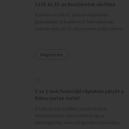
133E és 33-as buszjáratok sűrítése
A címben említett járatok induljanak
gyakrabban, a Budafoki út felé lakóknak
sokszor akár 10-15-20 perceket is kell várni egy
csatlakozásra.
Megnézem
3 az 1-ben funkciójú röplabda pályát a
Rákos-patak mellé!
A Tahi utca és a Rákos-patak közötti
kihasználatlan zöld területre egy a
városligetihez hasonló gumiborítású pálya