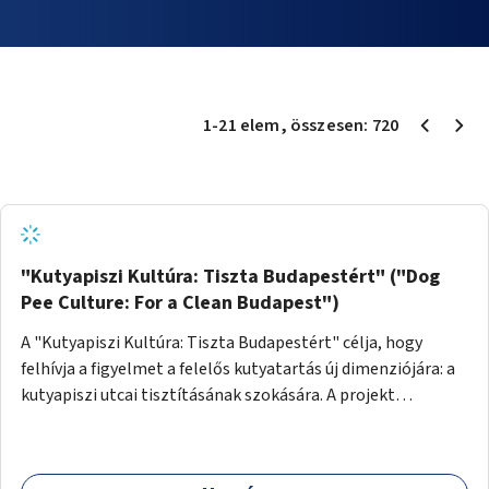
1
-
21
elem
, összesen:
720
"Kutyapiszi Kultúra: Tiszta Budapestért" ("Dog
Pee Culture: For a Clean Budapest")
A "Kutyapiszi Kultúra: Tiszta Budapestért" célja, hogy
felhívja a figyelmet a felelős kutyatartás új dimenziójára: a
kutyapiszi utcai tisztításának szokására. A projekt
keretében szeretnénk edukálni a kutyatulajdonosokat,
hogy séta közben, amikor kedvencük a járdára vizel, egy
palack vízzel öblítsék le azt, ezzel hozzájárulva a tiszta,