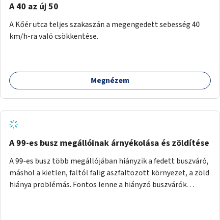
A 40 az új 50
A Kőér utca teljes szakaszán a megengedett sebesség 40
km/h-ra való csökkentése.
Megnézem
A 99-es busz megállóinak árnyékolása és zöldítése
A 99-es busz több megállójában hiányzik a fedett buszváró,
máshol a kietlen, faltól falig aszfaltozott környezet, a zöld
hiánya problémás. Fontos lenne a hiányzó buszvárók
pótlása és az árnyékolás megoldása. Mindezt a zöldítéssel
is össze lehetne kötni: ahol megoldható, ott az utasváróra
vagy akár önálló rácsozatra futtatott növényekkel