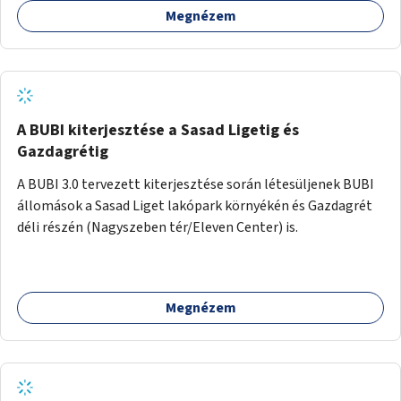
Megnézem
barátságosabbá és zöldebbé lehetne tenni a megállókat.
A BUBI kiterjesztése a Sasad Ligetig és
Gazdagrétig
A BUBI 3.0 tervezett kiterjesztése során létesüljenek BUBI
állomások a Sasad Liget lakópark környékén és Gazdagrét
déli részén (Nagyszeben tér/Eleven Center) is.
Megnézem