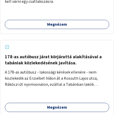
kell várni egy csatlakozásra.
Megnézem
178-as autóbusz járat körjárattá alakításával a
tabániak közlekedésének javítása.
A 178-as autóbusz - lakossági kérések ellenére - nem
közlekedik az Erzsébet hídon át a Kossuth Lajos utca,
Rákóczi út nyomvonalon, ezáltal a Tabánban lakók
belvárosba jutásának minősége jelentősen romlott a
változtatás óta! Nem tudnak továbbá a Tabániak közvetlen
járattal feljutni a Naphegyre, ahol iskola és óvoda is van a
Megnézem
körzetben élők számára. Megoldás lenne, ha a 178-as