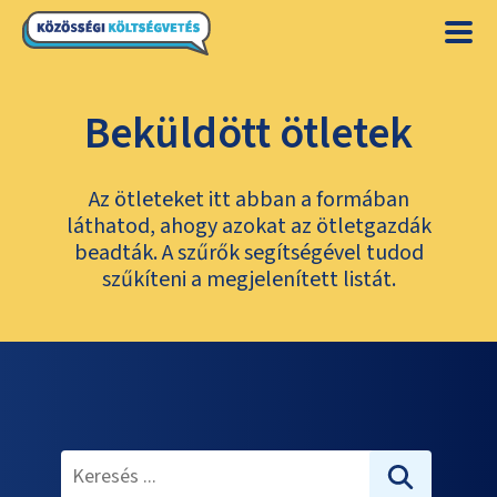
Beküldött ötletek
Az ötleteket itt abban a formában
láthatod, ahogy azokat az ötletgazdák
beadták. A szűrők segítségével tudod
szűkíteni a megjelenített listát.