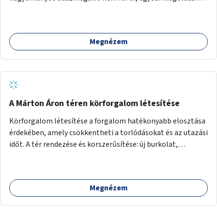
lenne szükség.
Megnézem
A Márton Áron téren körforgalom létesítése
Körforgalom létesítése a forgalom hatékonyabb elosztása
érdekében, amely csökkentheti a torlódásokat és az utazási
időt. A tér rendezése és korszerűsítése: új burkolat,
zöldfelületek, modern közösségi tér kialakítása, hogy a
hely valódi köztérré váljon, ahol az emberek szívesen
időznek.
Megnézem