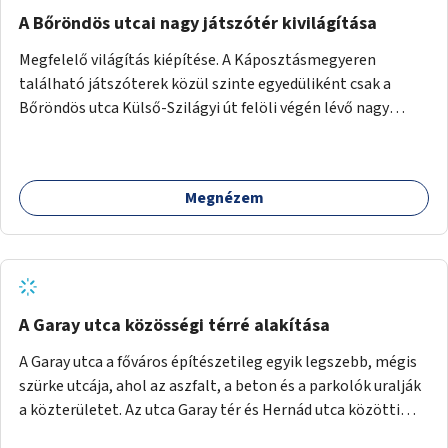
A Bőröndös utcai nagy játszótér kivilágítása
Megfelelő világítás kiépítése. A Káposztásmegyeren
található játszóterek közül szinte egyedüliként csak a
Bőröndös utca Külső-Szilágyi út felöli végén lévő nagy
játszótér nem rendelkezik közvilágítással, ami miatt a őszi
és téli hónapokban nem lehet ide járni a gyerekekkel.
Megnézem
A Garay utca közösségi térré alakítása
A Garay utca a főváros építészetileg egyik legszebb, mégis
szürke utcája, ahol az aszfalt, a beton és a parkolók uralják
a közterületet. Az utca Garay tér és Hernád utca közötti
szakasza tökéletes tere lehetne egy zöld és közösségbarát