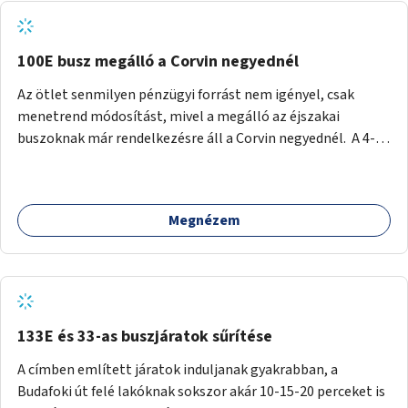
tud állni a megállóba. A környéken a tömegközlekedés
csúcsidőben már most is fullos, a Bosnyák téri beruházások
befejeztével hatványozódni fog az utazási igény.
100E busz megálló a Corvin negyednél
Az ötlet senmilyen pénzügyi forrást nem igényel, csak
menetrend módosítást, mivel a megálló az éjszakai
buszoknak már rendelkezésre áll a Corvin negyednél. A 4-es
és 6-os villamos vonalához közel élőknek a repülőtérre
kijutást, illetve onnan hazajutást nagyban megkönnyítené,
ha a 100E reptéri busz a Corvin negyed metrómegállónál is
Megnézem
megállna - főleg éjjel, amikor a metró nem jár, és a 200E
busz is sokkal ritkábban. Az utazási időt a belvárosban
100E-re fel-/leszállóknak ez az egyetlen plusz megálló
nem hosszabbítaná meg sokkal, a 4-6 vonalán lakóknak
viszont a Kálvin tér-Corvin negyed utat megspórolva 10-15
perccel rövidítheti az utazási idejét.
133E és 33-as buszjáratok sűrítése
A címben említett járatok induljanak gyakrabban, a
Budafoki út felé lakóknak sokszor akár 10-15-20 perceket is