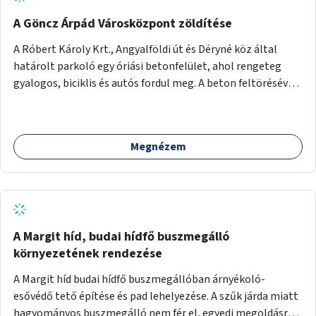
A Göncz Árpád Városközpont zöldítése
A Róbert Károly Krt., Angyalföldi út és Déryné köz által
határolt parkoló egy óriási betonfelület, ahol rengeteg
gyalogos, biciklis és autós fordul meg. A beton feltörésével,
virágágyások létesítésével, fák ültetésével a terület
kellemesebbé, élhetőbbá varázsolható. Az Angyalföldi út
menti járda és a parkoló közé kellene egy zöld sáv,
Megnézem
virágágyásokkal a meglévő fák alá, a lakóépület felőli két
autósáv közé fákat lehetne ültetni, illetve a parkoló és a
járda / bicikliút közé is jók lennének fák.
A Margit híd, budai hídfő buszmegálló
környezetének rendezése
A Margit híd budai hídfő buszmegállóban árnyékoló-
esővédő tető építése és pad lehelyezése. A szűk járda miatt
hagyományos buszmegálló nem fér el, egyedi megoldásra