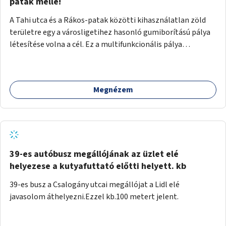
gyalogosforgalom miatt, mert távolsági buszmegálló,
patak mellé!
templom, posta, iskola is található a közelben.
A Tahi utca és a Rákos-patak közötti kihasználatlan zöld
területre egy a városligetihez hasonló gumiborítású pálya
létesítése volna a cél. Ez a multifunkcionális pálya
praktikus, mivel egyszerre űzhető röplabda, tollaslabda,
illetve lábtenisz is, az állítható hálónak köszönhetően.
Megnézem
39-es autóbusz megállójának az üzlet elé
helyezese a kutyafuttató előtti helyett. kb
39-es busz a Csalogány utcai megállójat a Lidl elé
javasolom áthelyezni.Ezzel kb.100 metert jelent.