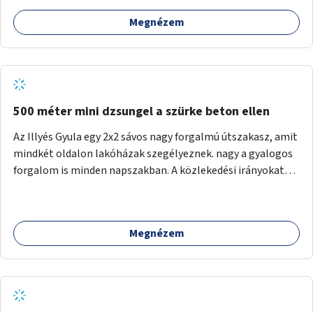
Megnézem
500 méter mini dzsungel a szürke beton ellen
Az Illyés Gyula egy 2x2 sávos nagy forgalmú útszakasz, amit
mindkét oldalon lakóházak szegélyeznek. nagy a gyalogos
forgalom is minden napszakban. A közlekedési irányokat
egy sivár zöldsáv választja el, ami kiválóan alkalmas lenne
egy nagy biodiverzitású hosszú kert kialakítására, több
szintű növényzettel, öntözőrendszerrel, esetleg
Megnézem
valamilyen vizes attrakcióval ami végfut mind az 500m-en.