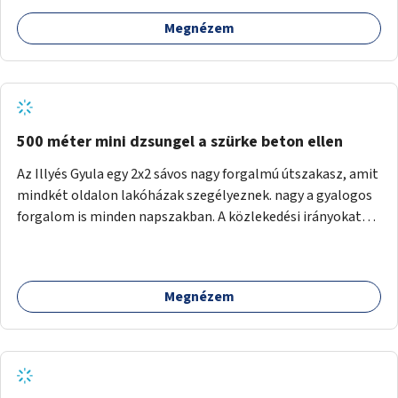
Megnézem
500 méter mini dzsungel a szürke beton ellen
Az Illyés Gyula egy 2x2 sávos nagy forgalmú útszakasz, amit
mindkét oldalon lakóházak szegélyeznek. nagy a gyalogos
forgalom is minden napszakban. A közlekedési irányokat
egy sivár zöldsáv választja el, ami kiválóan alkalmas lenne
egy nagy biodiverzitású hosszú kert kialakítására, több
szintű növényzettel, öntözőrendszerrel, esetleg
Megnézem
valamilyen vizes attrakcióval ami végfut mind az 500m-en.