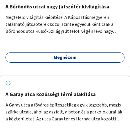
A Bőröndös utcai nagy játszótér kivilágítása
Megfelelő világítás kiépítése. A Káposztásmegyeren
található játszóterek közül szinte egyedüliként csak a
Bőröndös utca Külső-Szilágyi út felöli végén lévő nagy
játszótér nem rendelkezik közvilágítással, ami miatt a őszi
és téli hónapokban nem lehet ide járni a gyerekekkel.
Megnézem
A Garay utca közösségi térré alakítása
A Garay utca a főváros építészetileg egyik legszebb, mégis
szürke utcája, ahol az aszfalt, a beton és a parkolók uralják
a közterületet. Az utca Garay tér és Hernád utca közötti
szakasza tökéletes tere lehetne egy zöld és közösségbarát