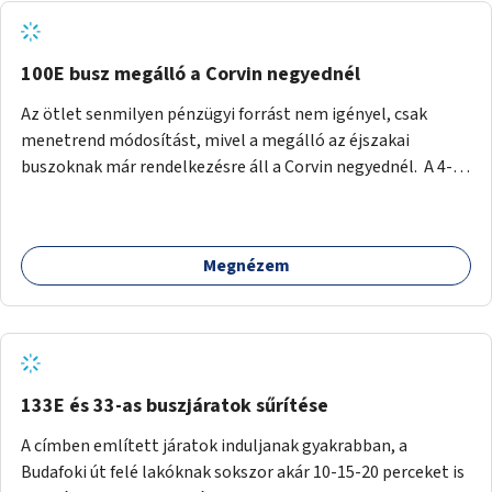
tud állni a megállóba. A környéken a tömegközlekedés
csúcsidőben már most is fullos, a Bosnyák téri beruházások
befejeztével hatványozódni fog az utazási igény.
100E busz megálló a Corvin negyednél
Az ötlet senmilyen pénzügyi forrást nem igényel, csak
menetrend módosítást, mivel a megálló az éjszakai
buszoknak már rendelkezésre áll a Corvin negyednél. A 4-es
és 6-os villamos vonalához közel élőknek a repülőtérre
kijutást, illetve onnan hazajutást nagyban megkönnyítené,
ha a 100E reptéri busz a Corvin negyed metrómegállónál is
Megnézem
megállna - főleg éjjel, amikor a metró nem jár, és a 200E
busz is sokkal ritkábban. Az utazási időt a belvárosban
100E-re fel-/leszállóknak ez az egyetlen plusz megálló
nem hosszabbítaná meg sokkal, a 4-6 vonalán lakóknak
viszont a Kálvin tér-Corvin negyed utat megspórolva 10-15
perccel rövidítheti az utazási idejét.
133E és 33-as buszjáratok sűrítése
A címben említett járatok induljanak gyakrabban, a
Budafoki út felé lakóknak sokszor akár 10-15-20 perceket is