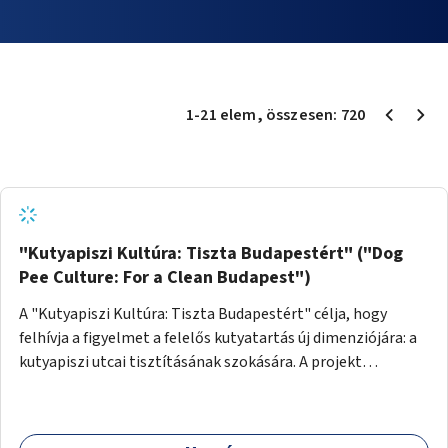
1
-
21
elem
, összesen:
720
"Kutyapiszi Kultúra: Tiszta Budapestért" ("Dog
Pee Culture: For a Clean Budapest")
A "Kutyapiszi Kultúra: Tiszta Budapestért" célja, hogy
felhívja a figyelmet a felelős kutyatartás új dimenziójára: a
kutyapiszi utcai tisztításának szokására. A projekt
keretében szeretnénk edukálni a kutyatulajdonosokat,
hogy séta közben, amikor kedvencük a járdára vizel, egy
palack vízzel öblítsék le azt, ezzel hozzájárulva a tiszta,