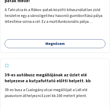
gyalogosforgalom miatt, mert távolsági buszmegálló,
patak mellé!
templom, posta, iskola is található a közelben.
A Tahi utca és a Rákos-patak közötti kihasználatlan zöld
területre egy a városligetihez hasonló gumiborítású pálya
létesítése volna a cél. Ez a multifunkcionális pálya
praktikus, mivel egyszerre űzhető röplabda, tollaslabda,
illetve lábtenisz is, az állítható hálónak köszönhetően.
Megnézem
39-es autóbusz megállójának az üzlet elé
helyezese a kutyafuttató előtti helyett. kb
39-es busz a Csalogány utcai megállójat a Lidl elé
javasolom áthelyezni.Ezzel kb.100 metert jelent.