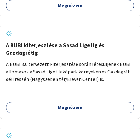
Megnézem
barátságosabbá és zöldebbé lehetne tenni a megállókat.
A BUBI kiterjesztése a Sasad Ligetig és
Gazdagrétig
A BUBI 3.0 tervezett kiterjesztése során létesüljenek BUBI
állomások a Sasad Liget lakópark környékén és Gazdagrét
déli részén (Nagyszeben tér/Eleven Center) is.
Megnézem