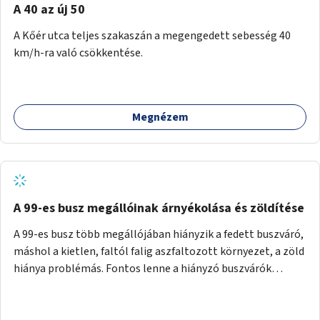
A 40 az új 50
A Kőér utca teljes szakaszán a megengedett sebesség 40
km/h-ra való csökkentése.
Megnézem
A 99-es busz megállóinak árnyékolása és zöldítése
A 99-es busz több megállójában hiányzik a fedett buszváró,
máshol a kietlen, faltól falig aszfaltozott környezet, a zöld
hiánya problémás. Fontos lenne a hiányzó buszvárók
pótlása és az árnyékolás megoldása. Mindezt a zöldítéssel
is össze lehetne kötni: ahol megoldható, ott az utasváróra
vagy akár önálló rácsozatra futtatott növényekkel