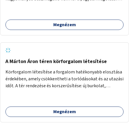
lenne szükség.
Megnézem
A Márton Áron téren körforgalom létesítése
Körforgalom létesítése a forgalom hatékonyabb elosztása
érdekében, amely csökkentheti a torlódásokat és az utazási
időt. A tér rendezése és korszerűsítése: új burkolat,
zöldfelületek, modern közösségi tér kialakítása, hogy a
hely valódi köztérré váljon, ahol az emberek szívesen
időznek.
Megnézem