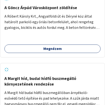
A Göncz Árpád Városközpont zöldítése
A Róbert Károly Krt., Angyalföldi út és Déryné köz által
határolt parkoló egy óriási betonfelület, ahol rengeteg
gyalogos, biciklis és autós fordul meg. A beton feltörésével,
virágágyások létesítésével, fák ültetésével a terület
kellemesebbé, élhetőbbá varázsolható. Az Angyalföldi út
menti járda és a parkoló közé kellene egy zöld sáv,
Megnézem
virágágyásokkal a meglévő fák alá, a lakóépület felőli két
autósáv közé fákat lehetne ültetni, illetve a parkoló és a
járda / bicikliút közé is jók lennének fák.
A Margit híd, budai hídfő buszmegálló
környezetének rendezése
A Margit híd budai hídfő buszmegállóban árnyékoló-
esővédő tető építése és pad lehelyezése. A szűk járda miatt
hagyományos buszmegálló nem fér el, egyedi megoldásra