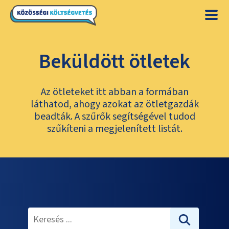
Beküldött ötletek
Az ötleteket itt abban a formában
láthatod, ahogy azokat az ötletgazdák
beadták. A szűrők segítségével tudod
szűkíteni a megjelenített listát.