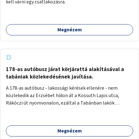
kell várni egy csatlakozásra.
Megnézem
178-as autóbusz járat körjárattá alakításával a
tabániak közlekedésének javítása.
A 178-as autóbusz - lakossági kérések ellenére - nem
közlekedik az Erzsébet hídon át a Kossuth Lajos utca,
Rákóczi út nyomvonalon, ezáltal a Tabánban lakók
belvárosba jutásának minősége jelentősen romlott a
változtatás óta! Nem tudnak továbbá a Tabániak közvetlen
járattal feljutni a Naphegyre, ahol iskola és óvoda is van a
Megnézem
körzetben élők számára. Megoldás lenne, ha a 178-as