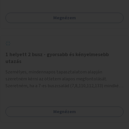
mivel nem üzletszerű a tevékenység.) Közösségi téren a
piacokkal nem konkurál.
Megnézem
1 helyett 2 busz - gyorsabb és kényelmesebb
utazás
Személyes, mindennapos tapasztalatom alapján
szeretném kérni az ötletem alapos megfontolását.
Szeretném, ha a 7-es buszcsalád (7,8,110,112,133) mindkét
irányban a Tisza István tér nevű megállóit aránylag kis
beavatkozással átalakítanák úgy, hogy egyszerre kettő
busz is be tudjon állni az öbölbe. Jelenleg biztonságosan
Megnézem
csak egy jármű tud beállni és kinyitni az ajtókat. A szorosan
mögötte haladó biztonsági okokból nem nyit ajtót, csak ha
az első már elhagyja a megállót és ő szabályosan be nem