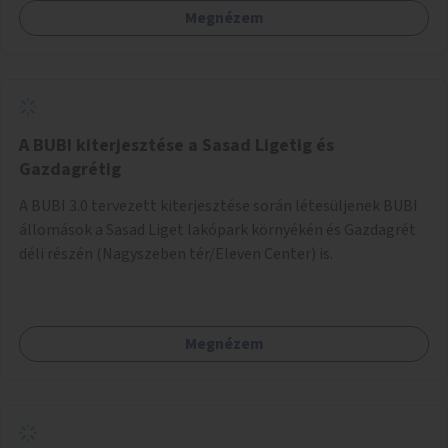
Megnézem
barátságosabbá és zöldebbé lehetne tenni a megállókat.
A BUBI kiterjesztése a Sasad Ligetig és
Gazdagrétig
A BUBI 3.0 tervezett kiterjesztése során létesüljenek BUBI
állomások a Sasad Liget lakópark környékén és Gazdagrét
déli részén (Nagyszeben tér/Eleven Center) is.
Megnézem