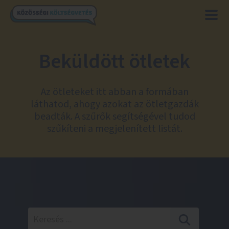
Beküldött ötletek
Az ötleteket itt abban a formában
láthatod, ahogy azokat az ötletgazdák
beadták. A szűrők segítségével tudod
szűkíteni a megjelenített listát.