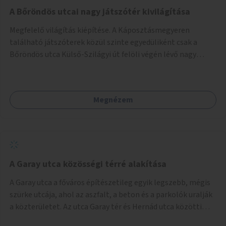
A Bőröndös utcai nagy játszótér kivilágítása
Megfelelő világítás kiépítése. A Káposztásmegyeren
található játszóterek közül szinte egyedüliként csak a
Bőröndös utca Külső-Szilágyi út felöli végén lévő nagy
játszótér nem rendelkezik közvilágítással, ami miatt a őszi
és téli hónapokban nem lehet ide járni a gyerekekkel.
Megnézem
A Garay utca közösségi térré alakítása
A Garay utca a főváros építészetileg egyik legszebb, mégis
szürke utcája, ahol az aszfalt, a beton és a parkolók uralják
a közterületet. Az utca Garay tér és Hernád utca közötti
szakasza tökéletes tere lehetne egy zöld és közösségbarát