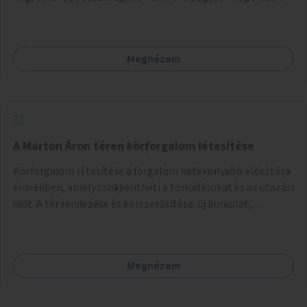
lenne szükség.
Megnézem
A Márton Áron téren körforgalom létesítése
Körforgalom létesítése a forgalom hatékonyabb elosztása
érdekében, amely csökkentheti a torlódásokat és az utazási
időt. A tér rendezése és korszerűsítése: új burkolat,
zöldfelületek, modern közösségi tér kialakítása, hogy a
hely valódi köztérré váljon, ahol az emberek szívesen
időznek.
Megnézem