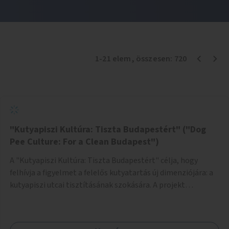
1
-
21
elem
, összesen:
720
"Kutyapiszi Kultúra: Tiszta Budapestért" ("Dog
Pee Culture: For a Clean Budapest")
A "Kutyapiszi Kultúra: Tiszta Budapestért" célja, hogy
felhívja a figyelmet a felelős kutyatartás új dimenziójára: a
kutyapiszi utcai tisztításának szokására. A projekt
keretében szeretnénk edukálni a kutyatulajdonosokat,
hogy séta közben, amikor kedvencük a járdára vizel, egy
palack vízzel öblítsék le azt, ezzel hozzájárulva a tiszta,