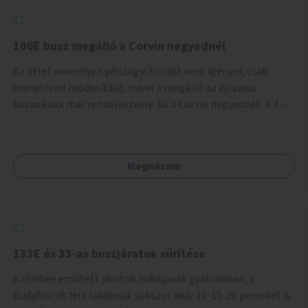
tud állni a megállóba. A környéken a tömegközlekedés
csúcsidőben már most is fullos, a Bosnyák téri beruházások
befejeztével hatványozódni fog az utazási igény.
100E busz megálló a Corvin negyednél
Az ötlet senmilyen pénzügyi forrást nem igényel, csak
menetrend módosítást, mivel a megálló az éjszakai
buszoknak már rendelkezésre áll a Corvin negyednél. A 4-es
és 6-os villamos vonalához közel élőknek a repülőtérre
kijutást, illetve onnan hazajutást nagyban megkönnyítené,
ha a 100E reptéri busz a Corvin negyed metrómegállónál is
Megnézem
megállna - főleg éjjel, amikor a metró nem jár, és a 200E
busz is sokkal ritkábban. Az utazási időt a belvárosban
100E-re fel-/leszállóknak ez az egyetlen plusz megálló
nem hosszabbítaná meg sokkal, a 4-6 vonalán lakóknak
viszont a Kálvin tér-Corvin negyed utat megspórolva 10-15
perccel rövidítheti az utazási idejét.
133E és 33-as buszjáratok sűrítése
A címben említett járatok induljanak gyakrabban, a
Budafoki út felé lakóknak sokszor akár 10-15-20 perceket is