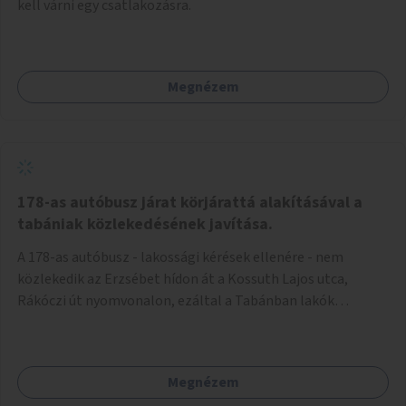
kell várni egy csatlakozásra.
Megnézem
178-as autóbusz járat körjárattá alakításával a
tabániak közlekedésének javítása.
A 178-as autóbusz - lakossági kérések ellenére - nem
közlekedik az Erzsébet hídon át a Kossuth Lajos utca,
Rákóczi út nyomvonalon, ezáltal a Tabánban lakók
belvárosba jutásának minősége jelentősen romlott a
változtatás óta! Nem tudnak továbbá a Tabániak közvetlen
járattal feljutni a Naphegyre, ahol iskola és óvoda is van a
Megnézem
körzetben élők számára. Megoldás lenne, ha a 178-as