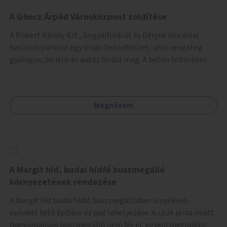
A Göncz Árpád Városközpont zöldítése
A Róbert Károly Krt., Angyalföldi út és Déryné köz által
határolt parkoló egy óriási betonfelület, ahol rengeteg
gyalogos, biciklis és autós fordul meg. A beton feltörésével,
virágágyások létesítésével, fák ültetésével a terület
kellemesebbé, élhetőbbá varázsolható. Az Angyalföldi út
menti járda és a parkoló közé kellene egy zöld sáv,
Megnézem
virágágyásokkal a meglévő fák alá, a lakóépület felőli két
autósáv közé fákat lehetne ültetni, illetve a parkoló és a
járda / bicikliút közé is jók lennének fák.
A Margit híd, budai hídfő buszmegálló
környezetének rendezése
A Margit híd budai hídfő buszmegállóban árnyékoló-
esővédő tető építése és pad lehelyezése. A szűk járda miatt
hagyományos buszmegálló nem fér el, egyedi megoldásra