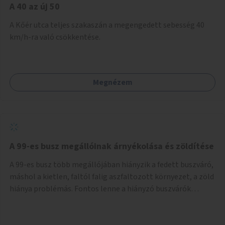
A 40 az új 50
A Kőér utca teljes szakaszán a megengedett sebesség 40
km/h-ra való csökkentése.
Megnézem
A 99-es busz megállóinak árnyékolása és zöldítése
A 99-es busz több megállójában hiányzik a fedett buszváró,
máshol a kietlen, faltól falig aszfaltozott környezet, a zöld
hiánya problémás. Fontos lenne a hiányzó buszvárók
pótlása és az árnyékolás megoldása. Mindezt a zöldítéssel
is össze lehetne kötni: ahol megoldható, ott az utasváróra
vagy akár önálló rácsozatra futtatott növényekkel