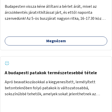
Budapesten vissza kéne állítani a bérlet árát, mivel az
árcsökkentés járatritkítással járt, és ettől naponta
szenvedünk! Az 5-ös buszjárat nagyon ritka, 16-17.30 között
annyira zsúfolt MINDEN NAP, hogy leszállni, felszállni
nehéz, egy szardíniásdoboz, mindenki szenved. 17 megállót
kell utaznunk, gyerekkel együtt minden nap. Sokkal többet
Megnézem
érnénk vele, ha növelnék a bérlet árát és gyakorítanák a
járatokat. 9500 vagy 8950 Ft teljesen mindegy egy család
költségvetésében, a közlekedésben viszont sokkal jobban
megéreznénk.
A budapesti patakok természetesebbé tétele
Apró beavatkozásokkal a kiegyenesített, lemélyített
betonteknőben folyó patakok is változatosabbá,
sokszínűbbé tehetők, amelyek sokat jelenthetnek az
élővilág, az azon keresztül nekünk, emberek számára is. Bár
mindenféle árvízvédelmi szabályozás, "költséghatékony"
karbantartás a legegyenesebb, legszabályosabbbnak tűnő