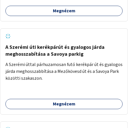
Megnézem
A Szerémi úti kerékpárút és gyalogos járda
meghosszabítása a Savoya parkig
A Szerémi úttal párhuzamosan futó kerékpár út és gyalogos
járda meghosszabbítása a Mezőkövesd út és a Savoya Park
közötti szakaszon.
Megnézem