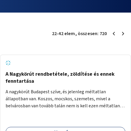
22
-
42
elem
, összesen:
720
A Nagykörút rendbetétele, zöldítése és ennek
fenntartása
A nagykörút Budapest szíve, és jelenleg méltatlan
állapotban van. Koszos, mocskos, szemetes, mivel a
belvárosban van tovább talán nem is kell ezen méltatlan,
igénytelen állapotot bemutatni. Ezen áldatlan helyzetet
szükséges felszámolni, a közterület állandó és rendszeres
tisztán tartásával, és nagy szükség lenne megfelelő