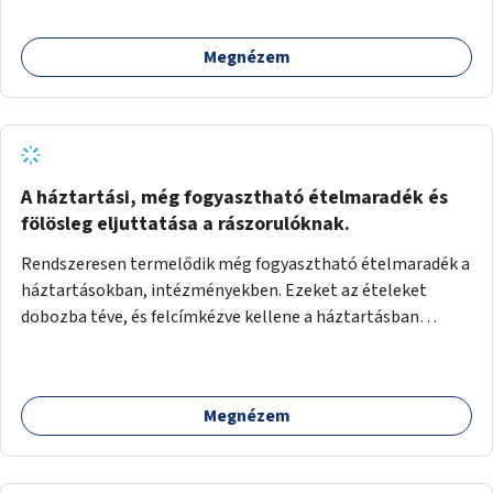
Megnézem
A háztartási, még fogyasztható ételmaradék és
fölösleg eljuttatása a rászorulóknak.
Rendszeresen termelődik még fogyasztható ételmaradék a
háztartásokban, intézményekben. Ezeket az ételeket
dobozba téve, és felcímkézve kellene a háztartásban
élőknek, vagy konyhai dolgozónak betenni egy erre a célra
készített szekrénybe. A címkén az étel neve szerepelne, és a
kihelyezés pontos ideje. (A szekrények belső elrendezését,
Megnézem
rekeszeit, beosztását nem tudom, hogy itt kell-e leírni.)
Önkormányzati tulajdonban lévő köztéren kell elhelyezni.
Tehát ha pl marad valamilyen ételből, vagy túl sokat