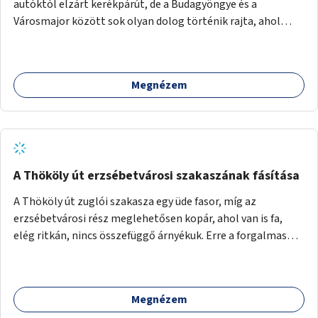
autóktól elzárt kerékpárút, de a Budagyöngye és a
Városmajor között sok olyan dolog történik rajta, ahol
nagyon kell figyelni (villamos keresztezi, 4 sávos autóúton
halad át, lámpa nélküli kereszteződések vannak rajta). Az
ötletem az, hogy ezt a szakaszt egy oktató jellegű,
Megnézem
bemutató kerékpárúttá varázsoljuk, ahol a gyerekek a valós
forgalomban megtehetik első útjaikat (szülői
felügyelettel). Ez egy nagyon forgalmas szakasz és nagyon
sok gyerekkel közlekedő szülőt látni nap, mint, nap, sok az
iskola, óvoda a környéken. Dupla kitáblázásokkal,
fényvisszaverős táblákkal, az aszfalt erősebb színre
A Thököly út erzsébetvárosi szakaszának fásítása
festésével és egyéb oktató táblákkal valósítanám meg az
A Thököly út zuglói szakasza egy üde fasor, míg az
ötletet.
erzsébetvárosi rész meglehetősen kopár, ahol van is fa,
elég ritkán, nincs összefüggő árnyékuk. Erre a forgalmas
erzsébetvárosi útszakaszra a meglévő fasor sűrítésére,
illetve ahol a közművek engedik, új fák ültetésére lenne
szükség.
Megnézem