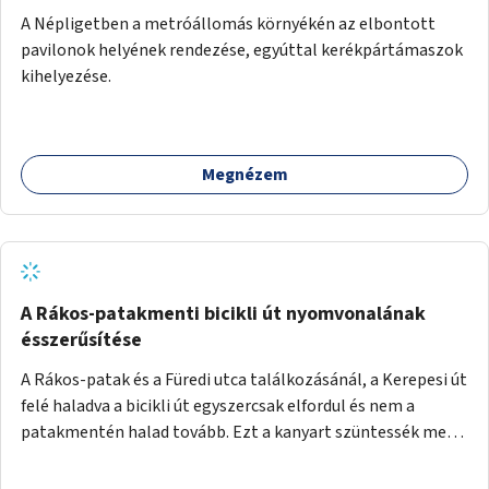
A Népligetben a metróállomás környékén az elbontott
pavilonok helyének rendezése, egyúttal kerékpártámaszok
kihelyezése.
Megnézem
A Rákos-patakmenti bicikli út nyomvonalának
ésszerűsítése
A Rákos-patak és a Füredi utca találkozásánál, a Kerepesi út
felé haladva a bicikli út egyszercsak elfordul és nem a
patakmentén halad tovább. Ezt a kanyart szüntessék meg
és a bicikli út a patakmentén haladjon tovább.