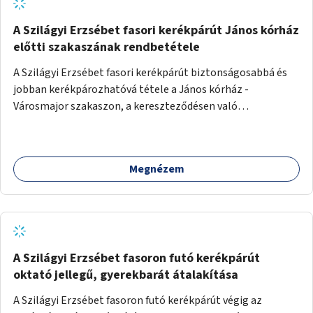
A Szilágyi Erzsébet fasori kerékpárút János kórház
előtti szakaszának rendbetétele
A Szilágyi Erzsébet fasori kerékpárút biztonságosabbá és
jobban kerékpározhatóvá tétele a János kórház -
Városmajor szakaszon, a kereszteződésen való
átvezetésnél kb a Majorkáig, az útpálya javításával, a
kerékpárút egyértelműbb felfestésével, a gyalogos
forgalomtól való jobb elkülönítésével, esetleg ésszerűbb
Megnézem
útvonal kijelölésével.
A Szilágyi Erzsébet fasoron futó kerékpárút
oktató jellegű, gyerekbarát átalakítása
A Szilágyi Erzsébet fasoron futó kerékpárút végig az