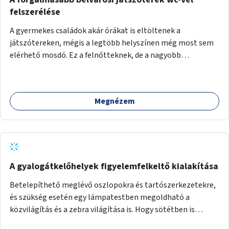
felszerélése
A gyermekes családok akár órákat is eltöltenek a
játszótereken, mégis a legtöbb helyszínen még most sem
elérhető mosdó. Ez a felnőtteknek, de a nagyobb
gyerekeknek is kellemetlen, a mobil wc is megoldás lenne,
vagy olyan, ami fizetős, de fogadjon el bankkártyàt is!
Megnézem
A gyalogátkelőhelyek figyelemfelkeltő kialakítása
Betelepíthető meglévő oszlopokra és tartószerkezetekre,
és szükség esetén egy lámpatestben megoldható a
közvilágítás és a zebra világítása is. Hogy sötétben is
látható legyen zebrák.