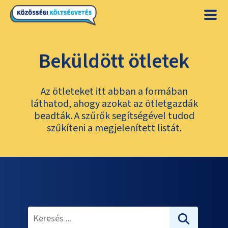
Beküldött ötletek
Az ötleteket itt abban a formában
láthatod, ahogy azokat az ötletgazdák
beadták. A szűrők segítségével tudod
szűkíteni a megjelenített listát.