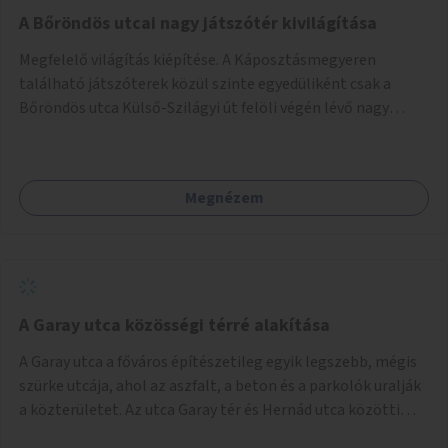
A Bőröndös utcai nagy játszótér kivilágítása
Megfelelő világítás kiépítése. A Káposztásmegyeren
található játszóterek közül szinte egyedüliként csak a
Bőröndös utca Külső-Szilágyi út felöli végén lévő nagy
játszótér nem rendelkezik közvilágítással, ami miatt a őszi
és téli hónapokban nem lehet ide járni a gyerekekkel.
Megnézem
A Garay utca közösségi térré alakítása
A Garay utca a főváros építészetileg egyik legszebb, mégis
szürke utcája, ahol az aszfalt, a beton és a parkolók uralják
a közterületet. Az utca Garay tér és Hernád utca közötti
szakasza tökéletes tere lehetne egy zöld és közösségbarát