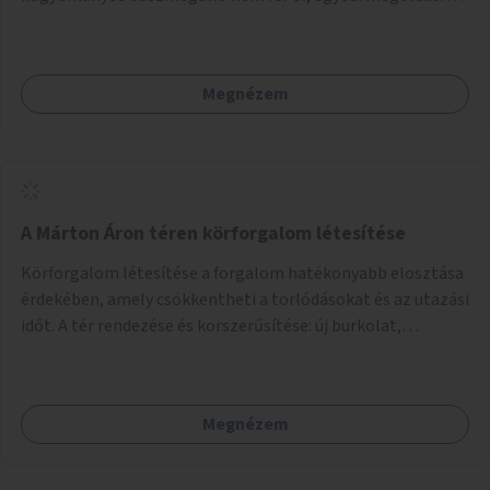
lenne szükség.
Megnézem
A Márton Áron téren körforgalom létesítése
Körforgalom létesítése a forgalom hatékonyabb elosztása
érdekében, amely csökkentheti a torlódásokat és az utazási
időt. A tér rendezése és korszerűsítése: új burkolat,
zöldfelületek, modern közösségi tér kialakítása, hogy a
hely valódi köztérré váljon, ahol az emberek szívesen
időznek.
Megnézem