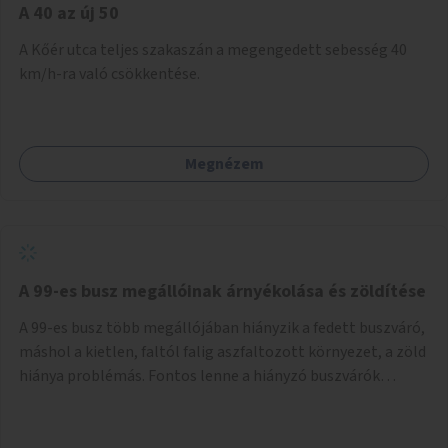
A 40 az új 50
A Kőér utca teljes szakaszán a megengedett sebesség 40
km/h-ra való csökkentése.
Megnézem
A 99-es busz megállóinak árnyékolása és zöldítése
A 99-es busz több megállójában hiányzik a fedett buszváró,
máshol a kietlen, faltól falig aszfaltozott környezet, a zöld
hiánya problémás. Fontos lenne a hiányzó buszvárók
pótlása és az árnyékolás megoldása. Mindezt a zöldítéssel
is össze lehetne kötni: ahol megoldható, ott az utasváróra
vagy akár önálló rácsozatra futtatott növényekkel