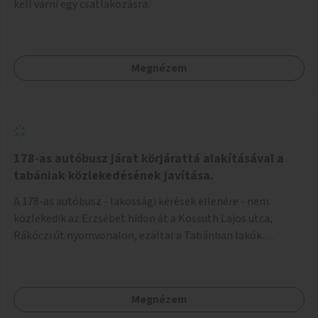
kell várni egy csatlakozásra.
Megnézem
178-as autóbusz járat körjárattá alakításával a
tabániak közlekedésének javítása.
A 178-as autóbusz - lakossági kérések ellenére - nem
közlekedik az Erzsébet hídon át a Kossuth Lajos utca,
Rákóczi út nyomvonalon, ezáltal a Tabánban lakók
belvárosba jutásának minősége jelentősen romlott a
változtatás óta! Nem tudnak továbbá a Tabániak közvetlen
járattal feljutni a Naphegyre, ahol iskola és óvoda is van a
Megnézem
körzetben élők számára. Megoldás lenne, ha a 178-as