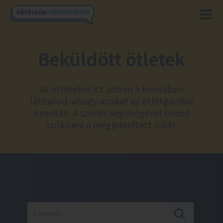
Beküldött ötletek
Az ötleteket itt abban a formában
láthatod, ahogy azokat az ötletgazdák
beadták. A szűrők segítségével tudod
szűkíteni a megjelenített listát.