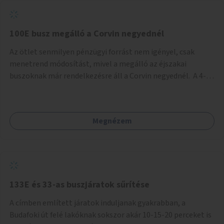
tud állni a megállóba. A környéken a tömegközlekedés
csúcsidőben már most is fullos, a Bosnyák téri beruházások
befejeztével hatványozódni fog az utazási igény.
100E busz megálló a Corvin negyednél
Az ötlet senmilyen pénzügyi forrást nem igényel, csak
menetrend módosítást, mivel a megálló az éjszakai
buszoknak már rendelkezésre áll a Corvin negyednél. A 4-es
és 6-os villamos vonalához közel élőknek a repülőtérre
kijutást, illetve onnan hazajutást nagyban megkönnyítené,
ha a 100E reptéri busz a Corvin negyed metrómegállónál is
Megnézem
megállna - főleg éjjel, amikor a metró nem jár, és a 200E
busz is sokkal ritkábban. Az utazási időt a belvárosban
100E-re fel-/leszállóknak ez az egyetlen plusz megálló
nem hosszabbítaná meg sokkal, a 4-6 vonalán lakóknak
viszont a Kálvin tér-Corvin negyed utat megspórolva 10-15
perccel rövidítheti az utazási idejét.
133E és 33-as buszjáratok sűrítése
A címben említett járatok induljanak gyakrabban, a
Budafoki út felé lakóknak sokszor akár 10-15-20 perceket is