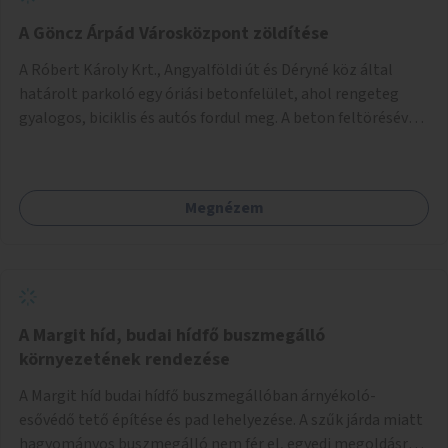
A Göncz Árpád Városközpont zöldítése
A Róbert Károly Krt., Angyalföldi út és Déryné köz által
határolt parkoló egy óriási betonfelület, ahol rengeteg
gyalogos, biciklis és autós fordul meg. A beton feltörésével,
virágágyások létesítésével, fák ültetésével a terület
kellemesebbé, élhetőbbá varázsolható. Az Angyalföldi út
menti járda és a parkoló közé kellene egy zöld sáv,
Megnézem
virágágyásokkal a meglévő fák alá, a lakóépület felőli két
autósáv közé fákat lehetne ültetni, illetve a parkoló és a
járda / bicikliút közé is jók lennének fák.
A Margit híd, budai hídfő buszmegálló
környezetének rendezése
A Margit híd budai hídfő buszmegállóban árnyékoló-
esővédő tető építése és pad lehelyezése. A szűk járda miatt
hagyományos buszmegálló nem fér el, egyedi megoldásra