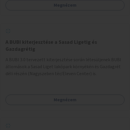
Megnézem
barátságosabbá és zöldebbé lehetne tenni a megállókat.
A BUBI kiterjesztése a Sasad Ligetig és
Gazdagrétig
A BUBI 3.0 tervezett kiterjesztése során létesüljenek BUBI
állomások a Sasad Liget lakópark környékén és Gazdagrét
déli részén (Nagyszeben tér/Eleven Center) is.
Megnézem