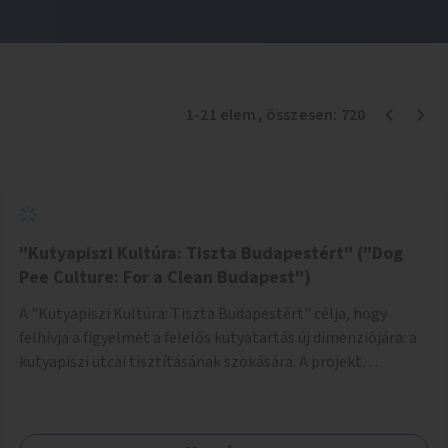
1
-
21
elem
, összesen:
720
"Kutyapiszi Kultúra: Tiszta Budapestért" ("Dog
Pee Culture: For a Clean Budapest")
A "Kutyapiszi Kultúra: Tiszta Budapestért" célja, hogy
felhívja a figyelmet a felelős kutyatartás új dimenziójára: a
kutyapiszi utcai tisztításának szokására. A projekt
keretében szeretnénk edukálni a kutyatulajdonosokat,
hogy séta közben, amikor kedvencük a járdára vizel, egy
palack vízzel öblítsék le azt, ezzel hozzájárulva a tiszta,