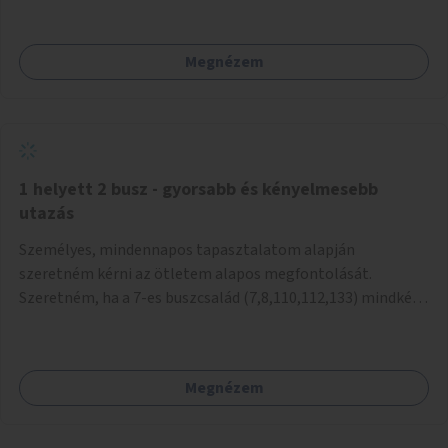
mivel nem üzletszerű a tevékenység.) Közösségi téren a
piacokkal nem konkurál.
Megnézem
1 helyett 2 busz - gyorsabb és kényelmesebb
utazás
Személyes, mindennapos tapasztalatom alapján
szeretném kérni az ötletem alapos megfontolását.
Szeretném, ha a 7-es buszcsalád (7,8,110,112,133) mindkét
irányban a Tisza István tér nevű megállóit aránylag kis
beavatkozással átalakítanák úgy, hogy egyszerre kettő
busz is be tudjon állni az öbölbe. Jelenleg biztonságosan
Megnézem
csak egy jármű tud beállni és kinyitni az ajtókat. A szorosan
mögötte haladó biztonsági okokból nem nyit ajtót, csak ha
az első már elhagyja a megállót és ő szabályosan be nem