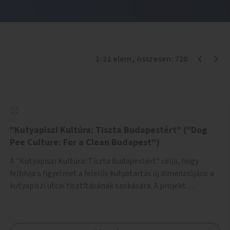
1
-
21
elem
, összesen:
720
"Kutyapiszi Kultúra: Tiszta Budapestért" ("Dog
Pee Culture: For a Clean Budapest")
A "Kutyapiszi Kultúra: Tiszta Budapestért" célja, hogy
felhívja a figyelmet a felelős kutyatartás új dimenziójára: a
kutyapiszi utcai tisztításának szokására. A projekt
keretében szeretnénk edukálni a kutyatulajdonosokat,
hogy séta közben, amikor kedvencük a járdára vizel, egy
palack vízzel öblítsék le azt, ezzel hozzájárulva a tiszta,