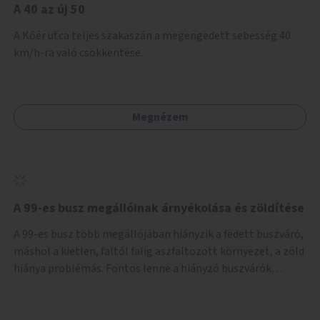
A 40 az új 50
A Kőér utca teljes szakaszán a megengedett sebesség 40
km/h-ra való csökkentése.
Megnézem
A 99-es busz megállóinak árnyékolása és zöldítése
A 99-es busz több megállójában hiányzik a fedett buszváró,
máshol a kietlen, faltól falig aszfaltozott környezet, a zöld
hiánya problémás. Fontos lenne a hiányzó buszvárók
pótlása és az árnyékolás megoldása. Mindezt a zöldítéssel
is össze lehetne kötni: ahol megoldható, ott az utasváróra
vagy akár önálló rácsozatra futtatott növényekkel