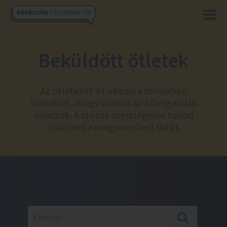
Beküldött ötletek
Az ötleteket itt abban a formában
láthatod, ahogy azokat az ötletgazdák
beadták. A szűrők segítségével tudod
szűkíteni a megjelenített listát.