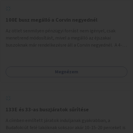
tud állni a megállóba. A környéken a tömegközlekedés
csúcsidőben már most is fullos, a Bosnyák téri beruházások
befejeztével hatványozódni fog az utazási igény.
100E busz megálló a Corvin negyednél
Az ötlet senmilyen pénzügyi forrást nem igényel, csak
menetrend módosítást, mivel a megálló az éjszakai
buszoknak már rendelkezésre áll a Corvin negyednél. A 4-es
és 6-os villamos vonalához közel élőknek a repülőtérre
kijutást, illetve onnan hazajutást nagyban megkönnyítené,
ha a 100E reptéri busz a Corvin negyed metrómegállónál is
Megnézem
megállna - főleg éjjel, amikor a metró nem jár, és a 200E
busz is sokkal ritkábban. Az utazási időt a belvárosban
100E-re fel-/leszállóknak ez az egyetlen plusz megálló
nem hosszabbítaná meg sokkal, a 4-6 vonalán lakóknak
viszont a Kálvin tér-Corvin negyed utat megspórolva 10-15
perccel rövidítheti az utazási idejét.
133E és 33-as buszjáratok sűrítése
A címben említett járatok induljanak gyakrabban, a
Budafoki út felé lakóknak sokszor akár 10-15-20 perceket is