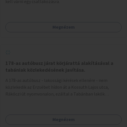
kell várni egy csatlakozásra.
Megnézem
178-as autóbusz járat körjárattá alakításával a
tabániak közlekedésének javítása.
A 178-as autóbusz - lakossági kérések ellenére - nem
közlekedik az Erzsébet hídon át a Kossuth Lajos utca,
Rákóczi út nyomvonalon, ezáltal a Tabánban lakók
belvárosba jutásának minősége jelentősen romlott a
változtatás óta! Nem tudnak továbbá a Tabániak közvetlen
járattal feljutni a Naphegyre, ahol iskola és óvoda is van a
Megnézem
körzetben élők számára. Megoldás lenne, ha a 178-as