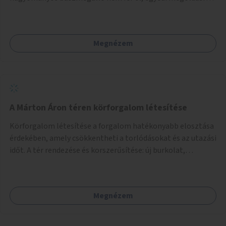
lenne szükség.
Megnézem
A Márton Áron téren körforgalom létesítése
Körforgalom létesítése a forgalom hatékonyabb elosztása
érdekében, amely csökkentheti a torlódásokat és az utazási
időt. A tér rendezése és korszerűsítése: új burkolat,
zöldfelületek, modern közösségi tér kialakítása, hogy a
hely valódi köztérré váljon, ahol az emberek szívesen
időznek.
Megnézem