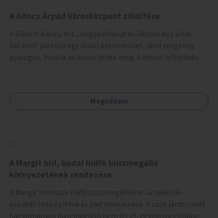
A Göncz Árpád Városközpont zöldítése
A Róbert Károly Krt., Angyalföldi út és Déryné köz által
határolt parkoló egy óriási betonfelület, ahol rengeteg
gyalogos, biciklis és autós fordul meg. A beton feltörésével,
virágágyások létesítésével, fák ültetésével a terület
kellemesebbé, élhetőbbá varázsolható. Az Angyalföldi út
menti járda és a parkoló közé kellene egy zöld sáv,
Megnézem
virágágyásokkal a meglévő fák alá, a lakóépület felőli két
autósáv közé fákat lehetne ültetni, illetve a parkoló és a
járda / bicikliút közé is jók lennének fák.
A Margit híd, budai hídfő buszmegálló
környezetének rendezése
A Margit híd budai hídfő buszmegállóban árnyékoló-
esővédő tető építése és pad lehelyezése. A szűk járda miatt
hagyományos buszmegálló nem fér el, egyedi megoldásra