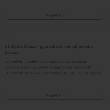
mivel nem üzletszerű a tevékenység.) Közösségi téren a
piacokkal nem konkurál.
Megnézem
1 helyett 2 busz - gyorsabb és kényelmesebb
utazás
Személyes, mindennapos tapasztalatom alapján
szeretném kérni az ötletem alapos megfontolását.
Szeretném, ha a 7-es buszcsalád (7,8,110,112,133) mindkét
irányban a Tisza István tér nevű megállóit aránylag kis
beavatkozással átalakítanák úgy, hogy egyszerre kettő
busz is be tudjon állni az öbölbe. Jelenleg biztonságosan
Megnézem
csak egy jármű tud beállni és kinyitni az ajtókat. A szorosan
mögötte haladó biztonsági okokból nem nyit ajtót, csak ha
az első már elhagyja a megállót és ő szabályosan be nem