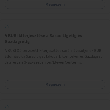
Megnézem
barátságosabbá és zöldebbé lehetne tenni a megállókat.
A BUBI kiterjesztése a Sasad Ligetig és
Gazdagrétig
A BUBI 3.0 tervezett kiterjesztése során létesüljenek BUBI
állomások a Sasad Liget lakópark környékén és Gazdagrét
déli részén (Nagyszeben tér/Eleven Center) is.
Megnézem