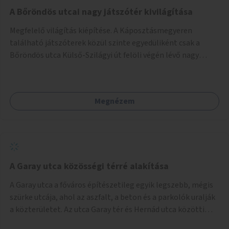
A Bőröndös utcai nagy játszótér kivilágítása
Megfelelő világítás kiépítése. A Káposztásmegyeren
található játszóterek közül szinte egyedüliként csak a
Bőröndös utca Külső-Szilágyi út felöli végén lévő nagy
játszótér nem rendelkezik közvilágítással, ami miatt a őszi
és téli hónapokban nem lehet ide járni a gyerekekkel.
Megnézem
A Garay utca közösségi térré alakítása
A Garay utca a főváros építészetileg egyik legszebb, mégis
szürke utcája, ahol az aszfalt, a beton és a parkolók uralják
a közterületet. Az utca Garay tér és Hernád utca közötti
szakasza tökéletes tere lehetne egy zöld és közösségbarát