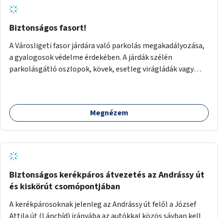
Biztonságos fasort!
A Városligeti fasor járdára való parkolás megakadályozása,
a gyalogosok védelme érdekében. A járdák szélén
parkolásgátló oszlopok, kövek, esetleg virágládák vagy
planténerek telepítését javaslnám, hogy sokkal
biztonságosabbá váljon a fasoron sétálni..
Megnézem
Biztonságos kerékpáros átvezetés az Andrássy út
és kiskörút csomópontjában
A kerékpárosoknak jelenleg az Andrássy út felől a József
Attila út (Lánchíd) irányába az autókkal közös sávban kell