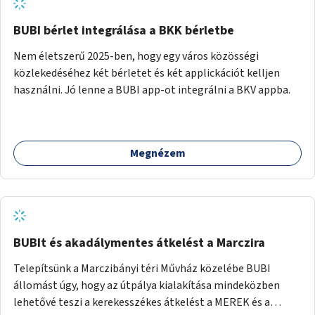
BUBI bérlet integrálása a BKK bérletbe
Nem életszerű 2025-ben, hogy egy város közösségi
közlekedéséhez két bérletet és két applickációt kelljen
használni. Jó lenne a BUBI app-ot integrálni a BKV appba.
Megnézem
BUBIt és akadálymentes átkelést a Marczira
Telepítsünk a Marczibányi téri Művház közelébe BUBI
állomást úgy, hogy az útpálya kialakítása mindeközben
lehetővé teszi a kerekesszékes átkelést a MEREK és a