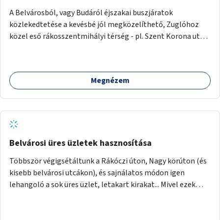
ellenérve mégis a párhuzamos parkolás következtébeni
A Belvárosból, vagy Budáról éjszakai buszjáratok
kitaposás, abban az esetben alakítsanak ki összefüggő
közlekedtetése a kevésbé jól megközelíthető, Zuglóhoz
zöldsávot a fák között ott, ahol a parkolás nem
közel eső rákosszentmihályi térség - pl. Szent Korona utcai
engedélyezett (pl. Origo Nyelvi Centrum előtt, vagy a
lakótelep, Rózsa utca, Késmárk utca, Pálya utcai lakótelep -
Horváth Mihály téri templom mellett).
irányába. Kb. óránként 1, összesen 3-4 plusz busz
forgalomba állítása.
Megnézem
Belvárosi üres üzletek hasznosítása
Többször végigsétáltunk a Rákóczi úton, Nagy körúton (és
kisebb belvárosi utcákon), és sajnálatos módon igen
lehangoló a sok üres üzlet, letakart kirakat... Mivel ezek
lakásnak nehezen (vagy egyáltalán nem) hasznosíthatók,
arra gondoltunk, hogy a vármegyéket lehetne
megpályáztatni azok hasznosítására: területük