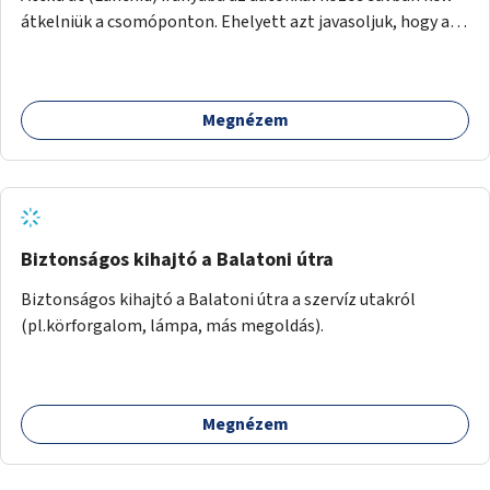
átkelniük a csomóponton. Ehelyett azt javasoljuk, hogy az
Andrássy út felől érkező kerékpársáv folytatódjon egészen
a csomópontig (a meglévő sávok átrendezésével), majd
vezessen át a József Attila utcáig. Innentől a József Attila
Megnézem
utca szélső sávja busz-és kerékpársáv legyen, és érje el a
már meglévő busz-és kerékpársávot az Október 6. utcánál.
Ehhez az Andrássy úti járműosztályozóban a szélső sávot
csak jobbosra kell átalakítani.
Biztonságos kihajtó a Balatoni útra
Biztonságos kihajtó a Balatoni útra a szervíz utakról
(pl.körforgalom, lámpa, más megoldás).
Megnézem