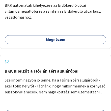
BKK automaták kihelyezése az Erdőkerülő utcai
villamosmegállóba és a szintén az Erdőkerülő utcai busz
végállomáshoz.
Megnézem
BKK kijelzőt a Flórián téri aluljáróba!
Szerintem nagyon jó lenne, ha a Flórián téri aluljáróból -
akár több helyről - látnánk, hogy mikor mennek a környező
buszok/villamosok. Nem nagy költség sem üzemeltetni
sem pedig kiépíteni, és úgyis közeleg a felújítása az
aluljárónak.