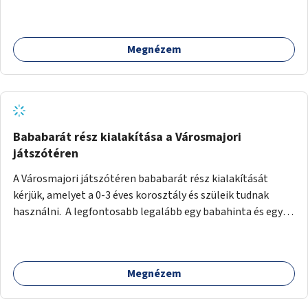
Művház közötti legrövidebb útvonalon (lásd: melléklet)
Megnézem
Bababarát rész kialakítása a Városmajori
játszótéren
A Városmajori játszótéren bababarát rész kialakítását
kérjük, amelyet a 0-3 éves korosztály és szüleik tudnak
használni. A legfontosabb legalább egy babahinta és egy
illemhely létesítése lenne. Utóbbiban legyen pelenkázó,
WC, kuka és kézmosási lehetőség. A babahinta, olyan hinta
legyen, amit még ülni nem tudó babák is használhatnak, és
Megnézem
kerülhet mellé egy testvérhinta is (baba és tesó egyszerre
tudja használni). A nyári hőségben pedig szükség lenne