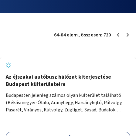
64
-
84
elem
, összesen:
720
Az éjszakai autóbusz hálózat kiterjesztése
Budapest külterületeire
Budapesten jelenleg számos olyan külterület található
(Békásmegyer-Ófalu, Aranyhegy, Harsánylejtő, Pálvölgy,
Pasarét, Virányos, Kútvölgy, Zugliget, Sasad, Budafok,
Péterimajor, Helikopter lakópark, Székesdűlő), ahova
éjszaka csak fél-egy órás sétával lehet eljutni. Az ötlet célja
az, hogy ezeket a gyalogtávokat maximum 15-20 percesre