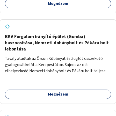
Megnézem
BKV Forgalom irányító épület (Gomba)
hasznosítása, Nemzeti dohánybolt és Pékáru bolt
lebontása
Tavaly átadták az Örsön Kőbányát és Zuglót összekötő
gyalogosátkelőt a Kerepesi úton. Sajnos az ott
elhelyezkedő Nemzeti dohánybolt és Pékáru bolt teljesen
az átkelő útjában helyezkedik el. Közben a BKV Forgalom
irányító épület (Gomba) évek óta üresen áll a tér kellős
közepén. Javaslatom, hogy újítsák fel a "Gombát" és adják
Megnézem
bérbe az említett Nemzeti dohányboltnak és Pékáru
boltnak.