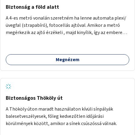
nagyváros vízmegtartási megoldásait mutatja be:
Biztonság a föld alatt
youtube.com/watch?vUZOkVkqkisI
A 4-es metró vonalán szeretném ha lenne automata plexi/
üvegfal (strapabíró), fotocellás ajtóval. Amikor a metró
megérkezik az ajtó érzékeli , majd kinyílik, így az emberek
biztonsággal közlekedhetnek. A fal kb 2 m magas legyen.
Megnézem
Biztonságos Thököly út
A Thököly úton maradt használaton kívüli sínpályák
balesetveszélyesek, főleg kedvezőtlen időjárási
körülmények között, amikor a sínek csúszóssá válnak.