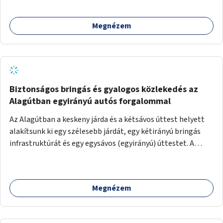
Megnézem
Biztonságos bringás és gyalogos közlekedés az
Alagútban egyirányú autós forgalommal
Az Alagútban a keskeny járda és a kétsávos úttest helyett
alakítsunk ki egy szélesebb járdát, egy kétirányú bringás
infrastruktúrát és egy egysávos (egyirányú) úttestet. A
Lánchíd autómentessége lehetőséget ad az Alagút
autóforgalmának egyirányúsítására, és a biztonságos és
kényelmes gyalogos és bringás közlekedés kialakítására.
Megnézem