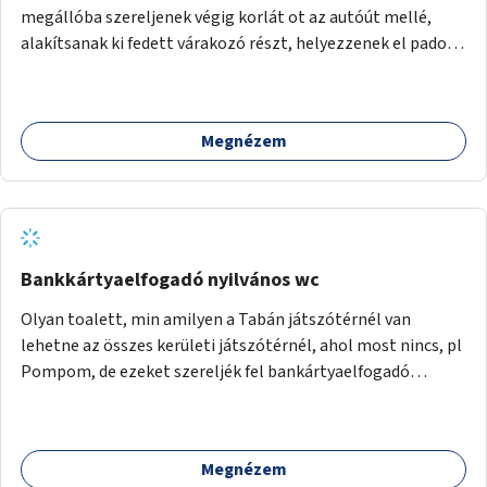
megállóba szereljenek végig korlát ot az autóút mellé,
alakítsanak ki fedett várakozó részt, helyezzenek el padot,
illetve pótolják a hiányzó utastájékoztató táblát és nagyon
jó lenne egy jegyautomata kihelyezése is.
Megnézem
Bankkártyaelfogadó nyilvános wc
Olyan toalett, min amilyen a Tabán játszótérnél van
lehetne az összes kerületi játszótérnél, ahol most nincs, pl
Pompom, de ezeket szereljék fel bankártyaelfogadó
lehetőséggel.
Megnézem