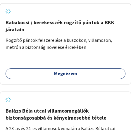
napvitorlákra és egy párakapu, valamint új növényzet
telepítése is sokat segítene. Ezen kívül még egy
kismotoros, futóbiciklis rész kialakítása indokolt.
Babakocsi / kerekesszék rögzítő pántok a BKK
járatain
Rögzítő pántok felszerelése a buszokon, villamoson,
metrón a biztonság növelése érdekében
Megnézem
Balázs Béla utcai villamosmegállók
biztonságosabbá és kényelmesebbé tétele
A 23-as és 24-es villamosok vonalán a Balázs Béla utcai