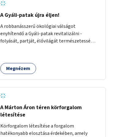
A Gyáli-patak újra éljen!
A robbanásszerű ökológiai válságot
enyhítendő a Gyáli-patak revitalizálni -
folyását, partját, élővilágát természetessé
visszaállítani - legalább Budapest határain
belül, illetve azon túl is infrastruktúrával nem
terhelt módon. Élő kapcsolatot létrehozni
Megnézem
Soroksár és a patak között, illetve a
településen kívül élőhely helyreállítást
végezni. Mindezt szigorúan ökológiai szakértők
vezetésével.
A Márton Áron téren körforgalom
létesítése
Körforgalom létesítése a forgalom
hatékonyabb elosztása érdekében, amely