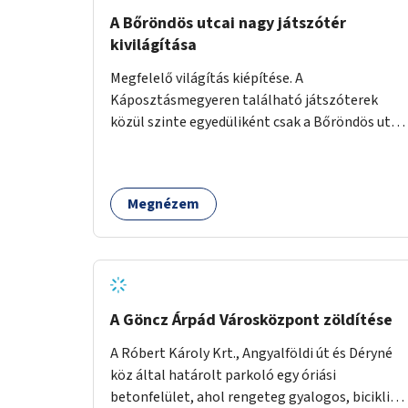
A Bőröndös utcai nagy játszótér
kivilágítása
Megfelelő világítás kiépítése. A
Káposztásmegyeren található játszóterek
közül szinte egyedüliként csak a Bőröndös utca
Külső-Szilágyi út felöli végén lévő nagy
játszótér nem rendelkezik közvilágítással, ami
miatt a őszi és téli hónapokban nem lehet ide
Megnézem
járni a gyerekekkel.
A Göncz Árpád Városközpont zöldítése
A Róbert Károly Krt., Angyalföldi út és Déryné
köz által határolt parkoló egy óriási
betonfelület, ahol rengeteg gyalogos, biciklis