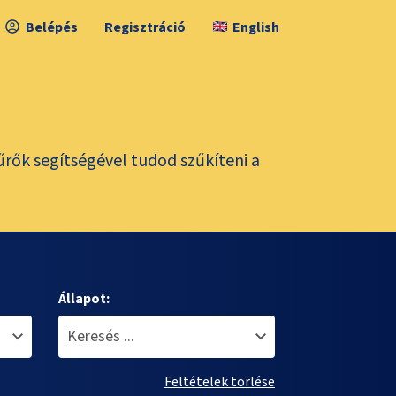
Belépés
Regisztráció
English
űrők segítségével tudod szűkíteni a
Állapot:
Feltételek törlése