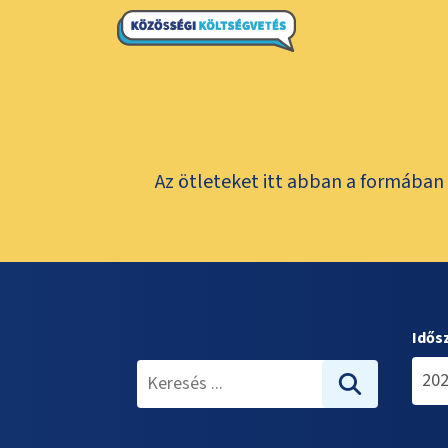
Az ötleteket itt abban a formában 
Idős