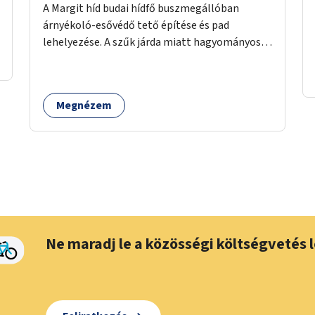
A Margit híd budai hídfő buszmegállóban
árnyékoló-esővédő tető építése és pad
lehelyezése. A szűk járda miatt hagyományos
buszmegálló nem fér el, egyedi megoldásra
lenne szükség.
Megnézem
Ne maradj le a közösségi költségvetés l