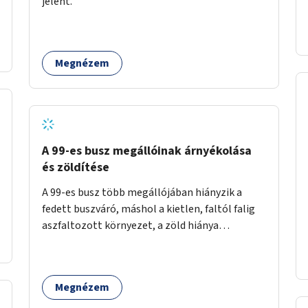
jelent.
időszakokban zsúfolt 5-ös autóbusz
alternatívája lenne.
Megnézem
A 99-es busz megállóinak árnyékolása
és zöldítése
A 99-es busz több megállójában hiányzik a
fedett buszváró, máshol a kietlen, faltól falig
aszfaltozott környezet, a zöld hiánya
problémás. Fontos lenne a hiányzó buszvárók
pótlása és az árnyékolás megoldása. Mindezt a
zöldítéssel is össze lehetne kötni: ahol
Megnézem
megoldható, ott az utasváróra vagy akár
önálló rácsozatra futtatott növényekkel