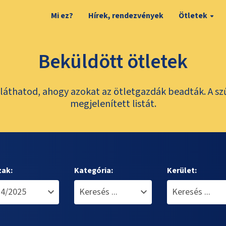
Mi ez?
Hírek, rendezvények
Ötletek
Beküldött ötletek
láthatod, ahogy azokat az ötletgazdák beadták. A sz
megjelenített listát.
zak:
Kategória:
Kerület: