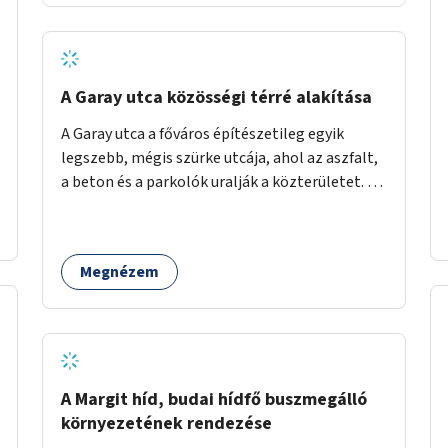
barátságosabbá és zöldebbé lehetne tenni a
megállókat.
A Garay utca közösségi térré alakítása
A Garay utca a főváros építészetileg egyik
legszebb, mégis szürke utcája, ahol az aszfalt,
a beton és a parkolók uralják a közterületet. Az
utca Garay tér és Hernád utca közötti szakasza
tökéletes tere lehetne egy zöld és
közösségbarát terület létrehozásának. A
Megnézem
szakaszon a parkolás átszervezésével
szabadföldi fák, ágyások létrehozására lenne
lehetőség, amelyek között pihenőszékek,
sakkasztal és egy lábbal tekerhető
mobiltöltőpont tennék kellemesebbé (és
hűvösebbé) a környéken lakók és az arra járók
A Margit híd, budai hídfő buszmegálló
mindennapjait.
környezetének rendezése