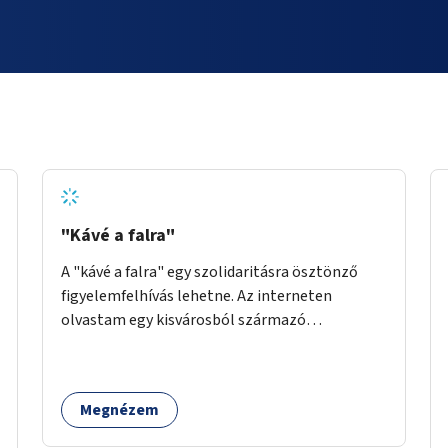
"Kávé a falra"
A "kávé a falra" egy szolidaritásra ösztönző
figyelemfelhívás lehetne. Az interneten
olvastam egy kisvárosból származó
történetről, ahol az emberek vehettek egy
extra kávét, amiről a cetlit feltették a kávézó
dolgozói a falra. Ha egy arra rászoruló betért, a
Megnézem
falról ingyenesen megkaphatta a már
kifizetett kávét. Jó lenne, ha sok kávézó vagy