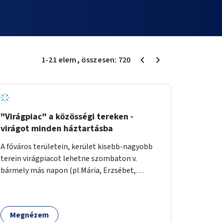
1
-
21
elem
, összesen:
720
"Virágpiac" a közösségi tereken -
virágot minden háztartásba
A főváros területein, kerület kisebb-nagyobb
terein virágpiacot lehetne szombaton v.
bármely más napon (pl.Mária, Erzsébet,
Katalin, Gergely, László, Péter) létrehozni,
üzemeltetni. Kerületek biztosítanák a
helyeket, 50-150nm vagy afeletti területet (ha
Megnézem
sokakat érdekelne). Névleges összeget fizetne