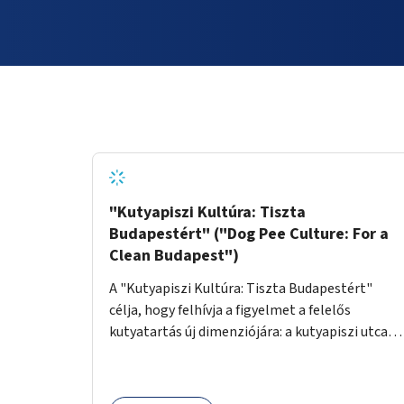
"Kutyapiszi Kultúra: Tiszta
Budapestért" ("Dog Pee Culture: For a
Clean Budapest")
A "Kutyapiszi Kultúra: Tiszta Budapestért"
célja, hogy felhívja a figyelmet a felelős
kutyatartás új dimenziójára: a kutyapiszi utcai
tisztításának szokására. A projekt keretében
szeretnénk edukálni a kutyatulajdonosokat,
hogy séta közben, amikor kedvencük a járdára