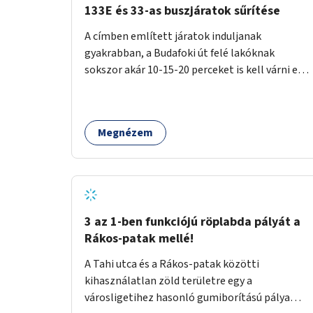
133E és 33-as buszjáratok sűrítése
A címben említett járatok induljanak
gyakrabban, a Budafoki út felé lakóknak
sokszor akár 10-15-20 perceket is kell várni egy
csatlakozásra.
Megnézem
3 az 1-ben funkciójú röplabda pályát a
Rákos-patak mellé!
A Tahi utca és a Rákos-patak közötti
kihasználatlan zöld területre egy a
városligetihez hasonló gumiborítású pálya