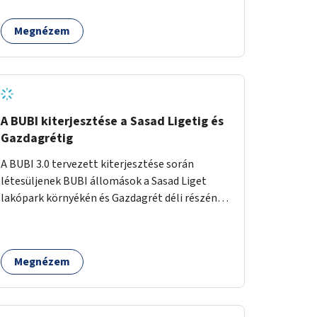
egy sivár zöldsáv választja el, ami kiválóan
található a közelben.
alkalmas lenne egy nagy biodiverzitású hosszú
Megnézem
kert kialakítására, több szintű növényzettel,
öntözőrendszerrel, esetleg valamilyen vizes
attrakcióval ami végfut mind az 500m-en.
A BUBI kiterjesztése a Sasad Ligetig és
Gazdagrétig
A BUBI 3.0 tervezett kiterjesztése során
létesüljenek BUBI állomások a Sasad Liget
lakópark környékén és Gazdagrét déli részén
(Nagyszeben tér/Eleven Center) is.
Megnézem