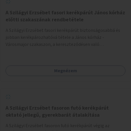
A Szilágyi Erzsébet fasori kerékpárút János kórház
előtti szakaszának rendbetétele
A Szilágyi Erzsébet fasori kerékpárút biztonságosabbá és
jobban kerékpározhatóvá tétele a János kórház -
Városmajor szakaszon, a kereszteződésen való
átvezetésnél kb a Majorkáig, az útpálya javításával, a
kerékpárút egyértelműbb felfestésével, a gyalogos
forgalomtól való jobb elkülönítésével, esetleg ésszerűbb
Megnézem
útvonal kijelölésével.
A Szilágyi Erzsébet fasoron futó kerékpárút
oktató jellegű, gyerekbarát átalakítása
A Szilágyi Erzsébet fasoron futó kerékpárút végig az