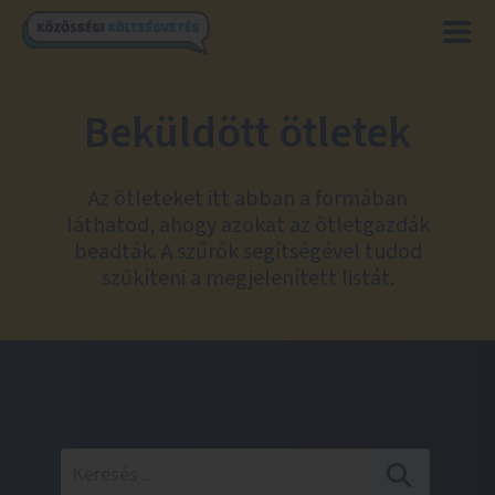
Beküldött ötletek
Az ötleteket itt abban a formában
láthatod, ahogy azokat az ötletgazdák
beadták. A szűrők segítségével tudod
szűkíteni a megjelenített listát.