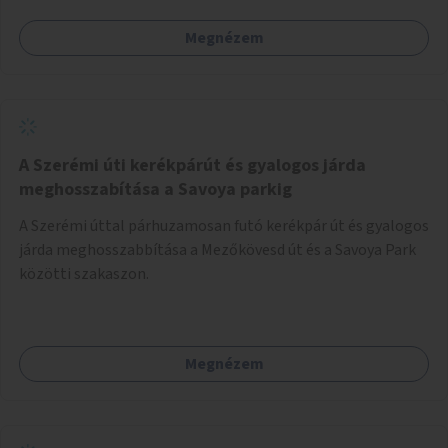
Megnézem
A Szerémi úti kerékpárút és gyalogos járda
meghosszabítása a Savoya parkig
A Szerémi úttal párhuzamosan futó kerékpár út és gyalogos
járda meghosszabbítása a Mezőkövesd út és a Savoya Park
közötti szakaszon.
Megnézem