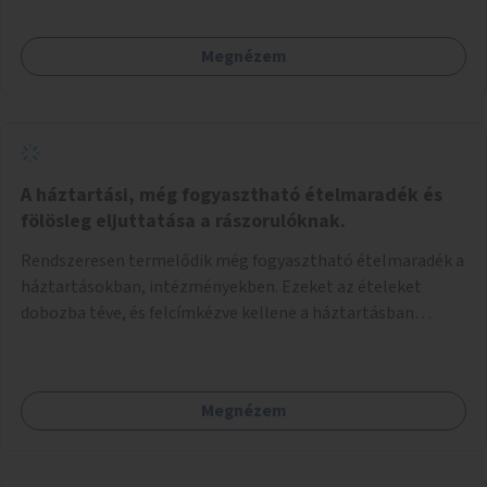
Megnézem
A háztartási, még fogyasztható ételmaradék és
fölösleg eljuttatása a rászorulóknak.
Rendszeresen termelődik még fogyasztható ételmaradék a
háztartásokban, intézményekben. Ezeket az ételeket
dobozba téve, és felcímkézve kellene a háztartásban
élőknek, vagy konyhai dolgozónak betenni egy erre a célra
készített szekrénybe. A címkén az étel neve szerepelne, és a
kihelyezés pontos ideje. (A szekrények belső elrendezését,
Megnézem
rekeszeit, beosztását nem tudom, hogy itt kell-e leírni.)
Önkormányzati tulajdonban lévő köztéren kell elhelyezni.
Tehát ha pl marad valamilyen ételből, vagy túl sokat