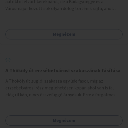
autóktól elzárt kerékpárút, de a Budagyöngye és a
Városmajor között sok olyan dolog történik rajta, ahol
nagyon kell figyelni (villamos keresztezi, 4 sávos autóúton
halad át, lámpa nélküli kereszteződések vannak rajta). Az
ötletem az, hogy ezt a szakaszt egy oktató jellegű,
Megnézem
bemutató kerékpárúttá varázsoljuk, ahol a gyerekek a valós
forgalomban megtehetik első útjaikat (szülői
felügyelettel). Ez egy nagyon forgalmas szakasz és nagyon
sok gyerekkel közlekedő szülőt látni nap, mint, nap, sok az
iskola, óvoda a környéken. Dupla kitáblázásokkal,
fényvisszaverős táblákkal, az aszfalt erősebb színre
A Thököly út erzsébetvárosi szakaszának fásítása
festésével és egyéb oktató táblákkal valósítanám meg az
A Thököly út zuglói szakasza egy üde fasor, míg az
ötletet.
erzsébetvárosi rész meglehetősen kopár, ahol van is fa,
elég ritkán, nincs összefüggő árnyékuk. Erre a forgalmas
erzsébetvárosi útszakaszra a meglévő fasor sűrítésére,
illetve ahol a közművek engedik, új fák ültetésére lenne
szükség.
Megnézem