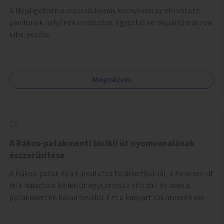
A Népligetben a metróállomás környékén az elbontott
pavilonok helyének rendezése, egyúttal kerékpártámaszok
kihelyezése.
Megnézem
A Rákos-patakmenti bicikli út nyomvonalának
ésszerűsítése
A Rákos-patak és a Füredi utca találkozásánál, a Kerepesi út
felé haladva a bicikli út egyszercsak elfordul és nem a
patakmentén halad tovább. Ezt a kanyart szüntessék meg
és a bicikli út a patakmentén haladjon tovább.