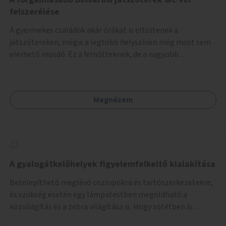
felszerélése
A gyermekes családok akár órákat is eltöltenek a
játszótereken, mégis a legtöbb helyszínen még most sem
elérhető mosdó. Ez a felnőtteknek, de a nagyobb
gyerekeknek is kellemetlen, a mobil wc is megoldás lenne,
vagy olyan, ami fizetős, de fogadjon el bankkártyàt is!
Megnézem
A gyalogátkelőhelyek figyelemfelkeltő kialakítása
Betelepíthető meglévő oszlopokra és tartószerkezetekre,
és szükség esetén egy lámpatestben megoldható a
közvilágítás és a zebra világítása is. Hogy sötétben is
látható legyen zebrák.