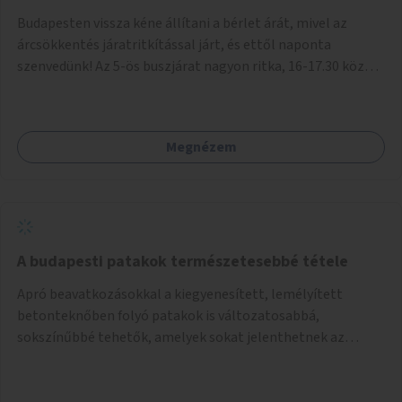
Budapesten vissza kéne állítani a bérlet árát, mivel az
árcsökkentés járatritkítással járt, és ettől naponta
szenvedünk! Az 5-ös buszjárat nagyon ritka, 16-17.30 között
annyira zsúfolt MINDEN NAP, hogy leszállni, felszállni
nehéz, egy szardíniásdoboz, mindenki szenved. 17 megállót
kell utaznunk, gyerekkel együtt minden nap. Sokkal többet
Megnézem
érnénk vele, ha növelnék a bérlet árát és gyakorítanák a
járatokat. 9500 vagy 8950 Ft teljesen mindegy egy család
költségvetésében, a közlekedésben viszont sokkal jobban
megéreznénk.
A budapesti patakok természetesebbé tétele
Apró beavatkozásokkal a kiegyenesített, lemélyített
betonteknőben folyó patakok is változatosabbá,
sokszínűbbé tehetők, amelyek sokat jelenthetnek az
élővilág, az azon keresztül nekünk, emberek számára is. Bár
mindenféle árvízvédelmi szabályozás, "költséghatékony"
karbantartás a legegyenesebb, legszabályosabbbnak tűnő