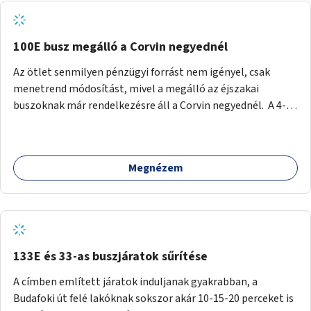
tud állni a megállóba. A környéken a tömegközlekedés
csúcsidőben már most is fullos, a Bosnyák téri beruházások
befejeztével hatványozódni fog az utazási igény.
100E busz megálló a Corvin negyednél
Az ötlet senmilyen pénzügyi forrást nem igényel, csak
menetrend módosítást, mivel a megálló az éjszakai
buszoknak már rendelkezésre áll a Corvin negyednél. A 4-es
és 6-os villamos vonalához közel élőknek a repülőtérre
kijutást, illetve onnan hazajutást nagyban megkönnyítené,
ha a 100E reptéri busz a Corvin negyed metrómegállónál is
Megnézem
megállna - főleg éjjel, amikor a metró nem jár, és a 200E
busz is sokkal ritkábban. Az utazási időt a belvárosban
100E-re fel-/leszállóknak ez az egyetlen plusz megálló
nem hosszabbítaná meg sokkal, a 4-6 vonalán lakóknak
viszont a Kálvin tér-Corvin negyed utat megspórolva 10-15
perccel rövidítheti az utazási idejét.
133E és 33-as buszjáratok sűrítése
A címben említett járatok induljanak gyakrabban, a
Budafoki út felé lakóknak sokszor akár 10-15-20 perceket is