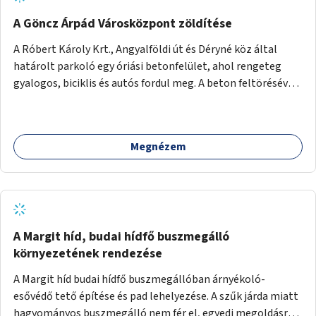
A Göncz Árpád Városközpont zöldítése
A Róbert Károly Krt., Angyalföldi út és Déryné köz által
határolt parkoló egy óriási betonfelület, ahol rengeteg
gyalogos, biciklis és autós fordul meg. A beton feltörésével,
virágágyások létesítésével, fák ültetésével a terület
kellemesebbé, élhetőbbá varázsolható. Az Angyalföldi út
menti járda és a parkoló közé kellene egy zöld sáv,
Megnézem
virágágyásokkal a meglévő fák alá, a lakóépület felőli két
autósáv közé fákat lehetne ültetni, illetve a parkoló és a
járda / bicikliút közé is jók lennének fák.
A Margit híd, budai hídfő buszmegálló
környezetének rendezése
A Margit híd budai hídfő buszmegállóban árnyékoló-
esővédő tető építése és pad lehelyezése. A szűk járda miatt
hagyományos buszmegálló nem fér el, egyedi megoldásra