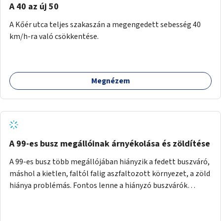
A 40 az új 50
A Kőér utca teljes szakaszán a megengedett sebesség 40
km/h-ra való csökkentése.
Megnézem
A 99-es busz megállóinak árnyékolása és zöldítése
A 99-es busz több megállójában hiányzik a fedett buszváró,
máshol a kietlen, faltól falig aszfaltozott környezet, a zöld
hiánya problémás. Fontos lenne a hiányzó buszvárók
pótlása és az árnyékolás megoldása. Mindezt a zöldítéssel
is össze lehetne kötni: ahol megoldható, ott az utasváróra
vagy akár önálló rácsozatra futtatott növényekkel