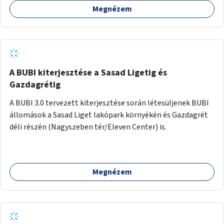
Megnézem
barátságosabbá és zöldebbé lehetne tenni a megállókat.
A BUBI kiterjesztése a Sasad Ligetig és
Gazdagrétig
A BUBI 3.0 tervezett kiterjesztése során létesüljenek BUBI
állomások a Sasad Liget lakópark környékén és Gazdagrét
déli részén (Nagyszeben tér/Eleven Center) is.
Megnézem