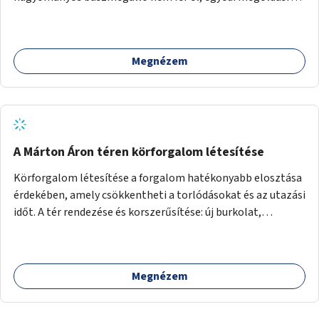
lenne szükség.
Megnézem
A Márton Áron téren körforgalom létesítése
Körforgalom létesítése a forgalom hatékonyabb elosztása
érdekében, amely csökkentheti a torlódásokat és az utazási
időt. A tér rendezése és korszerűsítése: új burkolat,
zöldfelületek, modern közösségi tér kialakítása, hogy a
hely valódi köztérré váljon, ahol az emberek szívesen
időznek.
Megnézem