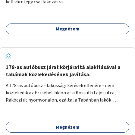
kell várni egy csatlakozásra.
Megnézem
178-as autóbusz járat körjárattá alakításával a
tabániak közlekedésének javítása.
A 178-as autóbusz - lakossági kérések ellenére - nem
közlekedik az Erzsébet hídon át a Kossuth Lajos utca,
Rákóczi út nyomvonalon, ezáltal a Tabánban lakók
belvárosba jutásának minősége jelentősen romlott a
változtatás óta! Nem tudnak továbbá a Tabániak közvetlen
járattal feljutni a Naphegyre, ahol iskola és óvoda is van a
Megnézem
körzetben élők számára. Megoldás lenne, ha a 178-as