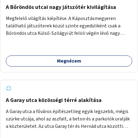
A Bőröndös utcai nagy játszótér kivilágítása
Megfelelő világítás kiépítése. A Káposztásmegyeren
található játszóterek közül szinte egyedüliként csak a
Bőröndös utca Külső-Szilágyi út felöli végén lévő nagy
játszótér nem rendelkezik közvilágítással, ami miatt a őszi
és téli hónapokban nem lehet ide járni a gyerekekkel.
Megnézem
A Garay utca közösségi térré alakítása
A Garay utca a főváros építészetileg egyik legszebb, mégis
szürke utcája, ahol az aszfalt, a beton és a parkolók uralják
a közterületet. Az utca Garay tér és Hernád utca közötti
szakasza tökéletes tere lehetne egy zöld és közösségbarát