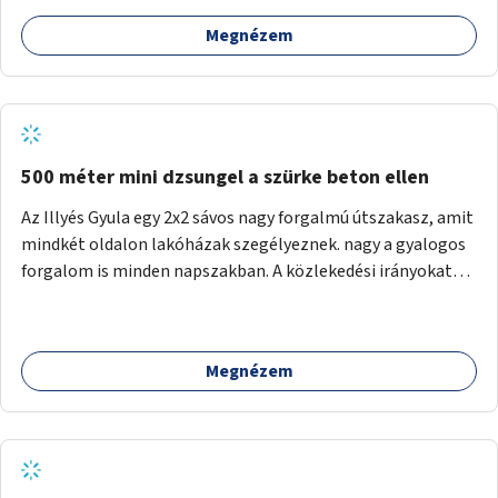
Megnézem
500 méter mini dzsungel a szürke beton ellen
Az Illyés Gyula egy 2x2 sávos nagy forgalmú útszakasz, amit
mindkét oldalon lakóházak szegélyeznek. nagy a gyalogos
forgalom is minden napszakban. A közlekedési irányokat
egy sivár zöldsáv választja el, ami kiválóan alkalmas lenne
egy nagy biodiverzitású hosszú kert kialakítására, több
szintű növényzettel, öntözőrendszerrel, esetleg
Megnézem
valamilyen vizes attrakcióval ami végfut mind az 500m-en.