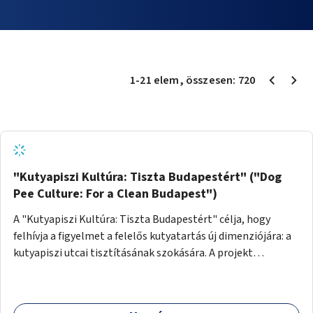
1
-
21
elem
, összesen:
720
"Kutyapiszi Kultúra: Tiszta Budapestért" ("Dog
Pee Culture: For a Clean Budapest")
A "Kutyapiszi Kultúra: Tiszta Budapestért" célja, hogy
felhívja a figyelmet a felelős kutyatartás új dimenziójára: a
kutyapiszi utcai tisztításának szokására. A projekt
keretében szeretnénk edukálni a kutyatulajdonosokat,
hogy séta közben, amikor kedvencük a járdára vizel, egy
palack vízzel öblítsék le azt, ezzel hozzájárulva a tiszta,