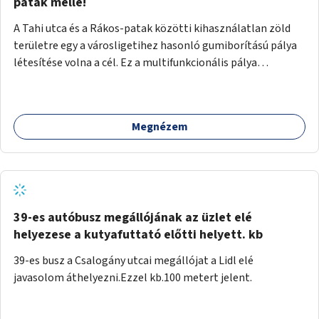
gyalogosforgalom miatt, mert távolsági buszmegálló,
patak mellé!
templom, posta, iskola is található a közelben.
A Tahi utca és a Rákos-patak közötti kihasználatlan zöld
területre egy a városligetihez hasonló gumiborítású pálya
létesítése volna a cél. Ez a multifunkcionális pálya
praktikus, mivel egyszerre űzhető röplabda, tollaslabda,
illetve lábtenisz is, az állítható hálónak köszönhetően.
Megnézem
39-es autóbusz megállójának az üzlet elé
helyezese a kutyafuttató előtti helyett. kb
39-es busz a Csalogány utcai megállójat a Lidl elé
javasolom áthelyezni.Ezzel kb.100 metert jelent.