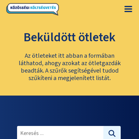
Beküldött ötletek
Az ötleteket itt abban a formában
láthatod, ahogy azokat az ötletgazdák
beadták. A szűrők segítségével tudod
szűkíteni a megjelenített listát.