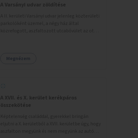
A Varsányi udvar zöldítése
A II. kerületi Varsányi udvar jelenleg közterületi
parkolóként üzemel, a négy ház által
közrefogott, aszfaltozott utcabővület az ott
parkoló 12 autót szolgálja ki. Ehelyett
szeretnénk, hogy itt egy olyan, két részből álló
magasított zöldfelület jöjjön létre, amely a
Megnézem
Varsányi Irén utca bővületeként és a megújult
Széna térrel való összekapcsolásaként a helyi
lakosok és az átmenő gyalogos forgalom
számára is lehetőséget nyújtson rekreációs
célokra. A Varsányi Irén utca és a Varsányi udvar
jelenleg két különálló közterületként
A XVII. és X. kerület kerékpáros
viselkedik, elválasztja őket a biciklisáv és a
összekötése
mellette lévő járda, az ötlet a két közterület
Képtelenség családdal, gyerekkel bringán
összekapcsolását szorgalmazza. A
eljutni a X. kerületből a XVII. kerületbe úgy, hogy
látványterveken is szereplő padok, teraszok,
aszfalton megyünk és nem megyünk az autók
zöldfelületek és biciklitárolók mindenki