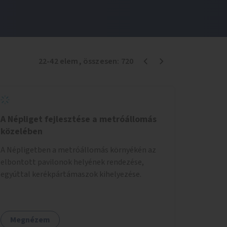
22
-
42
elem
, összesen:
720
A Népliget fejlesztése a metróállomás
közelében
A Népligetben a metróállomás környékén az
elbontott pavilonok helyének rendezése,
egyúttal kerékpártámaszok kihelyezése.
Megnézem