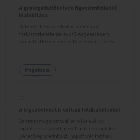
élőlényeknek kedvez. Apróbb
A gyalogátkelőhelyek figyelemfelkeltő
beavatkozásokkal, a szabályozások gondos
kialakítása
áttekintésével, ésszerű módosításával, azok
Betelepíthető meglévő oszlopokra és
betartása mellett változatosabbá tennénk a
tartószerkezetekre, és szükség esetén egy
budapesti patakok nagyvízi, ahol lehetőség van
lámpatestben megoldható a közvilágítás és a
rá, kisvízi medrét. A nagyvízi mederbe őshonos
zebra világítása is. Hogy sötétben is látható
fás és lágyszárú növényfajok
legyen zebrák.
visszatelepítésével változatossabbá tehetők a
rézsűk, mint élőhely. Emellett a kisvízi
Megnézem
mederben drága revitalizáció híján, apróbb
mesterséges és természetes beavatkozásokkal
érhető el, hogy változatosabb legyen a kisvízi
meder.
A légkábeleket kiváltani földkábelekkel
Az áramszolgáltatóval karöltve a városi
légkábeleket ki kellene váltani földkábelekkel
(lehetõség szerint akár napkitörés hatásai