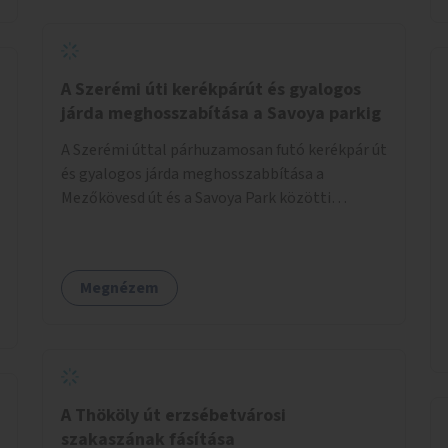
jelölt, és burkolati jellel elválasztott gyalog-
és kerékpárútra lenne itt szükség, ahogy a
Bálna mellett is. A jelenlegi állapot
tarthatatlan, ugyanis a trehányul kirakott
A Szerémi úti kerékpárút és gyalogos
táblákból az se derül ki, hogy szabad-e ott
járda meghosszabítása a Savoya parkig
kerékpározni.
A Szerémi úttal párhuzamosan futó kerékpár út
és gyalogos járda meghosszabbítása a
Mezőkövesd út és a Savoya Park közötti
szakaszon.
Megnézem
A Thököly út erzsébetvárosi
szakaszának fásítása