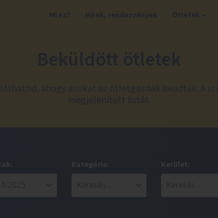
Mi ez?
Hírek, rendezvények
Ötletek
Beküldött ötletek
láthatod, ahogy azokat az ötletgazdák beadták. A sz
megjelenített listát.
zak:
Kategória:
Kerület: