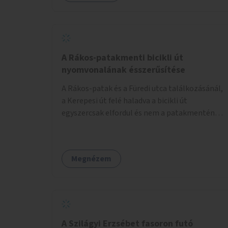
lenne megfelelő szállást nyújtani a
hajléktalanoknak (és nemcsak éjszakára).
Kritikus pontnak tartom az utcai telefonfülkék
helyzetét, melyet a szolgáltatóval
együttműködve szükséges lenne felszámolni,
A Rákos-patakmenti bicikli út
hiszen manapság ezeket már senki nem
nyomvonalának ésszerűsítése
használja. Bűzlenek, fertőzésveszélyesek, az
A Rákos-patak és a Füredi utca találkozásánál,
egész körút képét rontják. Helyükön érdemes
a Kerepesi út felé haladva a bicikli út
lenne megfontolni, hogy ott zöldítés, virágok
egyszercsak elfordul és nem a patakmentén
kihelyezése történjen, amit persze
halad tovább. Ezt a kanyart szüntessék meg és
rendszeresen ápolnak, karbantartanak.
a bicikli út a patakmentén haladjon tovább.
Megnézem
A Szilágyi Erzsébet fasoron futó