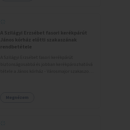
A Szilágyi Erzsébet fasori kerékpárút
János kórház előtti szakaszának
rendbetétele
A Szilágyi Erzsébet fasori kerékpárút
biztonságosabbá és jobban kerékpározhatóvá
tétele a János kórház - Városmajor szakaszon,
a kereszteződésen való átvezetésnél kb a
Majorkáig, az útpálya javításával, a kerékpárút
egyértelműbb felfestésével, a gyalogos
Megnézem
forgalomtól való jobb elkülönítésével, esetleg
ésszerűbb útvonal kijelölésével.