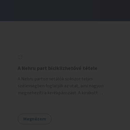
A Nehru part biciklizhetővé tétele
A Nehru parton sétálók sokszor teljes
szélességben foglalják az utat, ami nagyon
megnehezíti a kerékpározást. A kirakott
fotelek is csak a rajta ülőknek kényelmes,
mindenki másnak akadály, ezért el kellene őket
távolítani. A kikötőbakokat, ha megoldható, át
Megnézem
kellene helyezni a kerítés másik oldalára,
közvetlenül a partfal tetejére. Egyértelműen