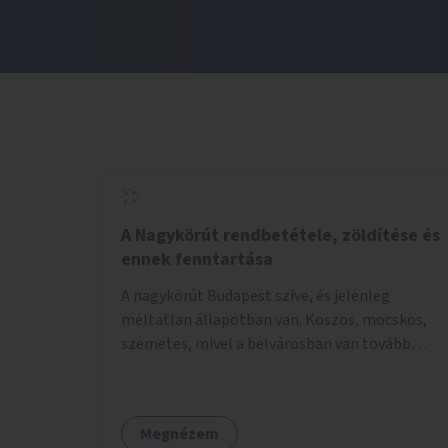
A Nagykörút rendbetétele, zöldítése és
ennek fenntartása
A nagykörút Budapest szíve, és jelenleg
méltatlan állapotban van. Koszos, mocskos,
szemetes, mivel a belvárosban van tovább
talán nem is kell ezen méltatlan, igénytelen
állapotot bemutatni. Ezen áldatlan helyzetet
szükséges felszámolni, a közterület állandó és
Megnézem
rendszeres tisztán tartásával, és nagy szükség