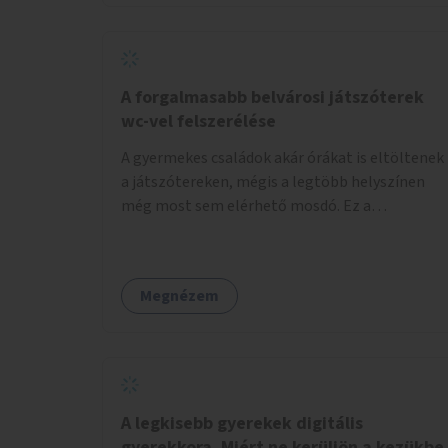
növelnék a bérlet árát és gyakorítanák a
járatokat. 9500 vagy 8950 Ft teljesen mindegy
egy család költségvetésében, a közlekedésben
viszont sokkal jobban megéreznénk.
A forgalmasabb belvárosi játszóterek
wc-vel felszerélése
A gyermekes családok akár órákat is eltöltenek
a játszótereken, mégis a legtöbb helyszínen
még most sem elérhető mosdó. Ez a
felnőtteknek, de a nagyobb gyerekeknek is
kellemetlen, a mobil wc is megoldás lenne,
vagy olyan, ami fizetős, de fogadjon el
Megnézem
bankkártyàt is!
A legkisebb gyerekek digitális
gyerekkora. Miért ne kerüljön a kezükbe