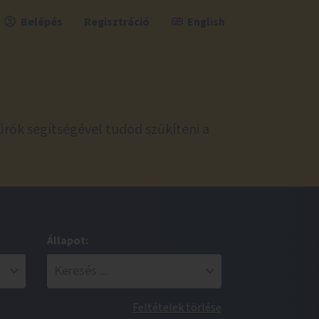
Belépés
Regisztráció
English
űrők segítségével tudod szűkíteni a
Állapot:
Feltételek törlése