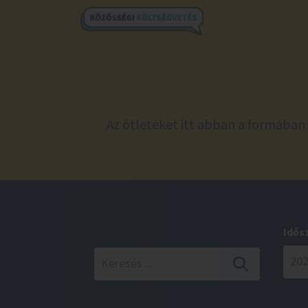
Az ötleteket itt abban a formában 
Idős