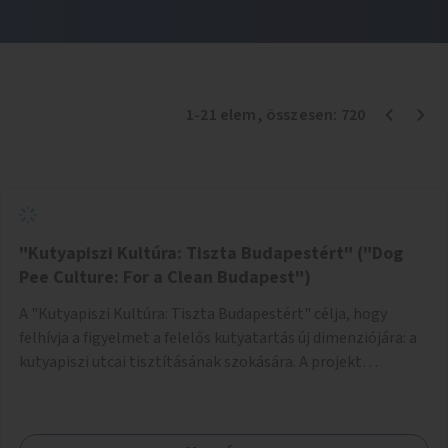
1
-
21
elem
, összesen:
720
"Kutyapiszi Kultúra: Tiszta Budapestért" ("Dog
Pee Culture: For a Clean Budapest")
A "Kutyapiszi Kultúra: Tiszta Budapestért" célja, hogy
felhívja a figyelmet a felelős kutyatartás új dimenziójára: a
kutyapiszi utcai tisztításának szokására. A projekt
keretében szeretnénk edukálni a kutyatulajdonosokat,
hogy séta közben, amikor kedvencük a járdára vizel, egy
palack vízzel öblítsék le azt, ezzel hozzájárulva a tiszta,