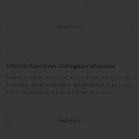
lenne szükség.
Megnézem
A Márton Áron téren körforgalom létesítése
Körforgalom létesítése a forgalom hatékonyabb elosztása
érdekében, amely csökkentheti a torlódásokat és az utazási
időt. A tér rendezése és korszerűsítése: új burkolat,
zöldfelületek, modern közösségi tér kialakítása, hogy a
hely valódi köztérré váljon, ahol az emberek szívesen
időznek.
Megnézem