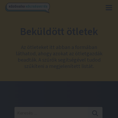
Beküldött ötletek
Az ötleteket itt abban a formában
láthatod, ahogy azokat az ötletgazdák
beadták. A szűrők segítségével tudod
szűkíteni a megjelenített listát.