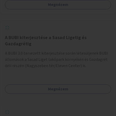
Megnézem
barátságosabbá és zöldebbé lehetne tenni a megállókat.
A BUBI kiterjesztése a Sasad Ligetig és
Gazdagrétig
A BUBI 3.0 tervezett kiterjesztése során létesüljenek BUBI
állomások a Sasad Liget lakópark környékén és Gazdagrét
déli részén (Nagyszeben tér/Eleven Center) is.
Megnézem