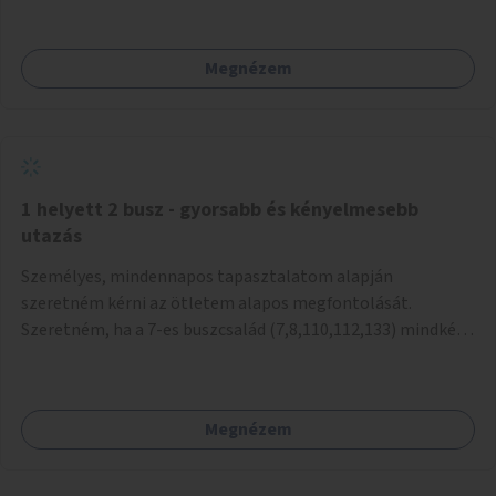
mivel nem üzletszerű a tevékenység.) Közösségi téren a
piacokkal nem konkurál.
Megnézem
1 helyett 2 busz - gyorsabb és kényelmesebb
utazás
Személyes, mindennapos tapasztalatom alapján
szeretném kérni az ötletem alapos megfontolását.
Szeretném, ha a 7-es buszcsalád (7,8,110,112,133) mindkét
irányban a Tisza István tér nevű megállóit aránylag kis
beavatkozással átalakítanák úgy, hogy egyszerre kettő
busz is be tudjon állni az öbölbe. Jelenleg biztonságosan
Megnézem
csak egy jármű tud beállni és kinyitni az ajtókat. A szorosan
mögötte haladó biztonsági okokból nem nyit ajtót, csak ha
az első már elhagyja a megállót és ő szabályosan be nem