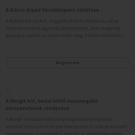
A Göncz Árpád Városközpont zöldítése
A Róbert Károly Krt., Angyalföldi út és Déryné köz által
határolt parkoló egy óriási betonfelület, ahol rengeteg
gyalogos, biciklis és autós fordul meg. A beton feltörésével,
virágágyások létesítésével, fák ültetésével a terület
kellemesebbé, élhetőbbá varázsolható. Az Angyalföldi út
menti járda és a parkoló közé kellene egy zöld sáv,
Megnézem
virágágyásokkal a meglévő fák alá, a lakóépület felőli két
autósáv közé fákat lehetne ültetni, illetve a parkoló és a
járda / bicikliút közé is jók lennének fák.
A Margit híd, budai hídfő buszmegálló
környezetének rendezése
A Margit híd budai hídfő buszmegállóban árnyékoló-
esővédő tető építése és pad lehelyezése. A szűk járda miatt
hagyományos buszmegálló nem fér el, egyedi megoldásra