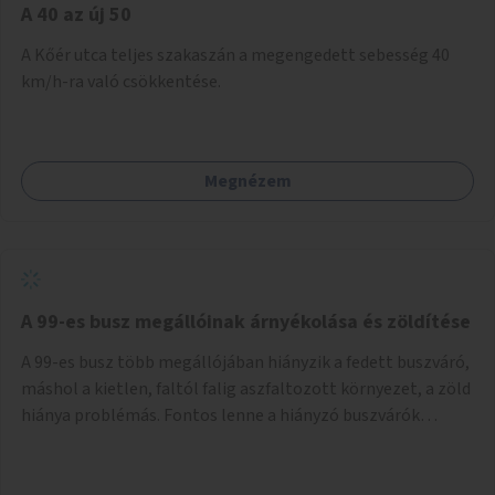
A 40 az új 50
A Kőér utca teljes szakaszán a megengedett sebesség 40
km/h-ra való csökkentése.
Megnézem
A 99-es busz megállóinak árnyékolása és zöldítése
A 99-es busz több megállójában hiányzik a fedett buszváró,
máshol a kietlen, faltól falig aszfaltozott környezet, a zöld
hiánya problémás. Fontos lenne a hiányzó buszvárók
pótlása és az árnyékolás megoldása. Mindezt a zöldítéssel
is össze lehetne kötni: ahol megoldható, ott az utasváróra
vagy akár önálló rácsozatra futtatott növényekkel