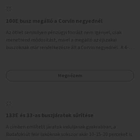
tud állni a megállóba. A környéken a tömegközlekedés
csúcsidőben már most is fullos, a Bosnyák téri beruházások
befejeztével hatványozódni fog az utazási igény.
100E busz megálló a Corvin negyednél
Az ötlet senmilyen pénzügyi forrást nem igényel, csak
menetrend módosítást, mivel a megálló az éjszakai
buszoknak már rendelkezésre áll a Corvin negyednél. A 4-es
és 6-os villamos vonalához közel élőknek a repülőtérre
kijutást, illetve onnan hazajutást nagyban megkönnyítené,
ha a 100E reptéri busz a Corvin negyed metrómegállónál is
Megnézem
megállna - főleg éjjel, amikor a metró nem jár, és a 200E
busz is sokkal ritkábban. Az utazási időt a belvárosban
100E-re fel-/leszállóknak ez az egyetlen plusz megálló
nem hosszabbítaná meg sokkal, a 4-6 vonalán lakóknak
viszont a Kálvin tér-Corvin negyed utat megspórolva 10-15
perccel rövidítheti az utazási idejét.
133E és 33-as buszjáratok sűrítése
A címben említett járatok induljanak gyakrabban, a
Budafoki út felé lakóknak sokszor akár 10-15-20 perceket is