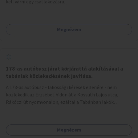
kell várni egy csatlakozásra.
Megnézem
178-as autóbusz járat körjárattá alakításával a
tabániak közlekedésének javítása.
A 178-as autóbusz - lakossági kérések ellenére - nem
közlekedik az Erzsébet hídon át a Kossuth Lajos utca,
Rákóczi út nyomvonalon, ezáltal a Tabánban lakók
belvárosba jutásának minősége jelentősen romlott a
változtatás óta! Nem tudnak továbbá a Tabániak közvetlen
járattal feljutni a Naphegyre, ahol iskola és óvoda is van a
Megnézem
körzetben élők számára. Megoldás lenne, ha a 178-as