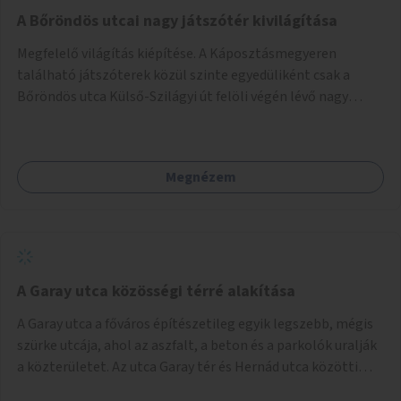
A Bőröndös utcai nagy játszótér kivilágítása
Megfelelő világítás kiépítése. A Káposztásmegyeren
található játszóterek közül szinte egyedüliként csak a
Bőröndös utca Külső-Szilágyi út felöli végén lévő nagy
játszótér nem rendelkezik közvilágítással, ami miatt a őszi
és téli hónapokban nem lehet ide járni a gyerekekkel.
Megnézem
A Garay utca közösségi térré alakítása
A Garay utca a főváros építészetileg egyik legszebb, mégis
szürke utcája, ahol az aszfalt, a beton és a parkolók uralják
a közterületet. Az utca Garay tér és Hernád utca közötti
szakasza tökéletes tere lehetne egy zöld és közösségbarát