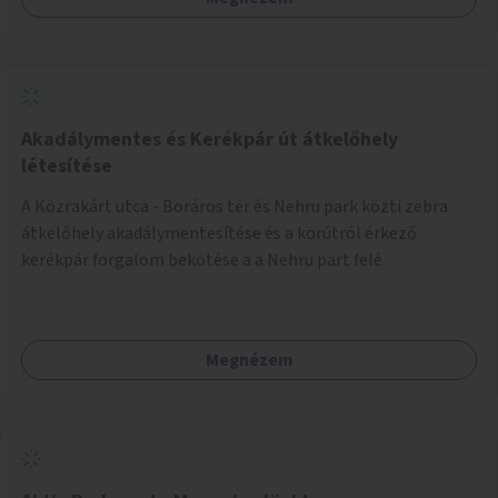
Akadálymentes és Kerékpár út átkelőhely
létesítése
A Közrakárt utca - Boráros tér és Nehru park közti zebra
átkelőhely akadálymentesítése és a körútról érkező
kerékpár forgalom bekötése a a Nehru part felé.
Megnézem