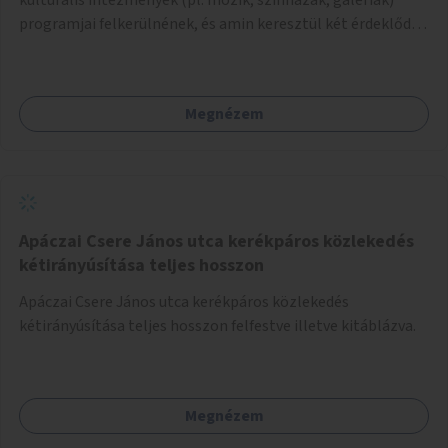
programjai felkerülnének, és amin keresztül két érdeklődő,
akik nem szívesen mennének egyedül az adott programra,
összeszerveződhetnek.
Megnézem
Apáczai Csere János utca kerékpáros közlekedés
kétirányúsítása teljes hosszon
Apáczai Csere János utca kerékpáros közlekedés
kétirányúsítása teljes hosszon felfestve illetve kitáblázva.
Megnézem