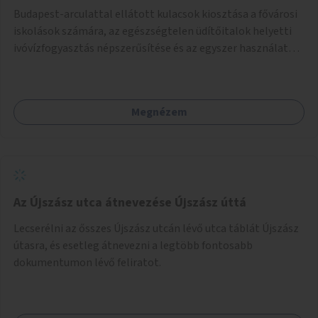
Budapest-arculattal ellátott kulacsok kiosztása a fővárosi
iskolások számára, az egészségtelen üdítőitalok helyetti
ivóvízfogyasztás népszerűsítése és az egyszer használatos
PET-palackok használatának csökkentése céljából.
Megnézem
Az Újszász utca átnevezése Újszász úttá
Lecserélni az ősszes Újszász utcán lévő utca táblát Újszász
útasra, és esetleg átnevezni a legtöbb fontosabb
dokumentumon lévő feliratot.