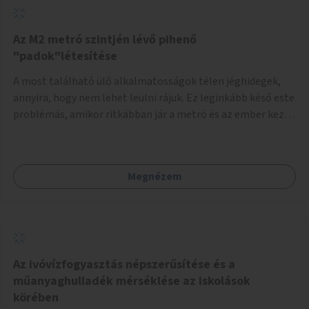
Az M2 metró szintjén lévő pihenő
"padok"létesítése
A most található ülő alkalmatosságok télen jéghidegek,
annyira, hogy nem lehet leülni rájuk. Ez leginkább késő este
problémás, amikor ritkábban jár a metró és az ember keze
tele van csomagokkal.
Megnézem
Az ivóvízfogyasztás népszerűsítése és a
műanyaghulladék mérséklése az iskolások
körében