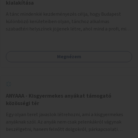
pedig tàmogatàsképpen adatna! A takarítàst kötelezően
kialakítása
fizethetné a hasznàlója, ez esetleg megoldàs lehet erre a
A tánc mindenkié kezdeményezés célja, hogy Budapest
problémàra!És ha nem rendezi, kitiltjàk a hasznàlók közül!
különböző kerületeiben olyan, tánchoz alkalmas
Remélem hasznosnak vélik majd ezt az ötletemet! Talàn
szabadtéri helyszínek jöjjenek létre, ahol mind a profi, mind
egy-két kapszulàt elfogadnék én is honoràriumképpen
az amatőr táncosok valamint a tánciskolák, táncklubok,
sajàt hasznàlatra nekem! Köszönetteljes szeretettel a làny
sőt, az egyszerű mozgásra vágyó lakosok is részt vehetnek
Budapestről
közösségi eseményeken. Ehhez olyan terek kialakítására
Megnézem
van szükség, ahol szabadtéri táncok szervezésére alkalmas,
csiszolt, sima burkolattal rendelkező platformok állnak
rendelkezésre. Az 5 darab táncteret, melynek nagysága
egyenként 70 négyzetméter. parkokban, közterületeken
javasoljuk kialakítani.
ANYAAA - Kisgyermekes anyákat támogató
közösségi tér
Egy olyan teret javaslok létrehozni, ami a kisgyermekes
anyáknak szól. Az anyák nem csak pelenkákról vágynak
beszélgetni, hanem felnőtt dolgokról, párkapcsolati
változásokról, új életük kihívásairól. Rengeteg tér és