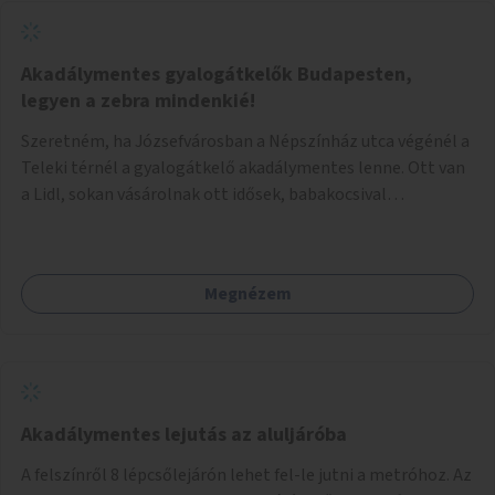
Akadálymentes gyalogátkelők Budapesten,
legyen a zebra mindenkié!
Szeretném, ha Józsefvárosban a Népszínház utca végénél a
Teleki térnél a gyalogátkelő akadálymentes lenne. Ott van
a Lidl, sokan vásárolnak ott idősek, babakocsival
közlekedők és fogyatékossággal élők is. Ennek ellenére a
zebra nem akadálymentes. A gyalogátkelő mindenkié, ez ne
csak elméletben legyen igaz
Megnézem
Akadálymentes lejutás az aluljáróba
A felszínről 8 lépcsőlejárón lehet fel-le jutni a metróhoz. Az