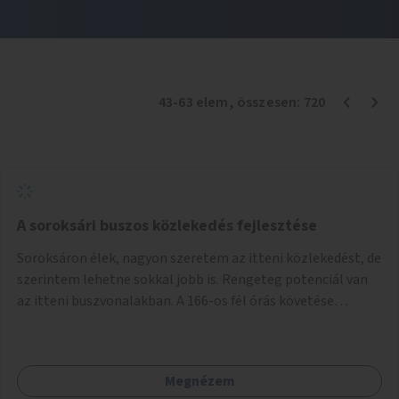
43
-
63
elem
, összesen:
720
A soroksári buszos közlekedés fejlesztése
Soroksáron élek, nagyon szeretem az itteni közlekedést, de
szerintem lehetne sokkal jobb is. Rengeteg potenciál van
az itteni buszvonalakban. A 166-os fél órás követése
hétköznap borzasztó ritka. Csomóan utaznak vele és egy
nagyon kényelmes járat. Nagyon jól el lehet vele kerülni a
HÉVet, ráadásul kényelmes alacsonypadlós szolgáltatást
Megnézem
nyújt. Hétköznap csúcsidőben a 166-os járhatna 15