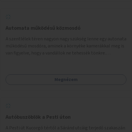
Automata működésű közmosdó
A szentlélek téren nagyon nagy szükség lenne egy autonata
működésű mosdóra, aminek a környéke kamerákkal meg is
van figyelve, hogy a vandállok ne tehessék tönkre.
Területileg a jelenlegi buszvégállomás területén lenne a
leghasznosabb a HÉV felé, mivel itt a forgalom is igen nagy.
Megnézem
Autóbuszöblök a Pesti úton
A Pesti út Kucorgó tértől a Sáránd utcáig terjedő szakaszán