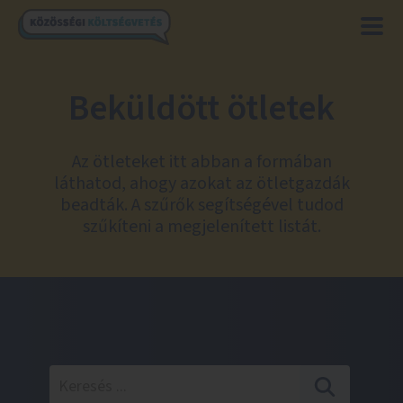
Beküldött ötletek
Az ötleteket itt abban a formában
láthatod, ahogy azokat az ötletgazdák
beadták. A szűrők segítségével tudod
szűkíteni a megjelenített listát.