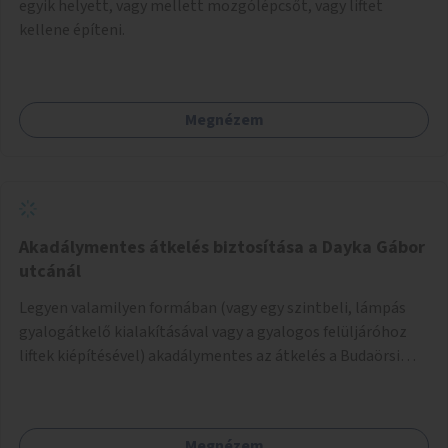
egyik helyett, vagy mellett mozgólépcsőt, vagy liftet
kellene építeni.
Megnézem
Akadálymentes átkelés biztosítása a Dayka Gábor
utcánál
Legyen valamilyen formában (vagy egy szintbeli, lámpás
gyalogátkelő kialakításával vagy a gyalogos felüljáróhoz
liftek kiépítésével) akadálymentes az átkelés a Budaörsi
úton a Dayka Gábor utcánál.
Megnézem