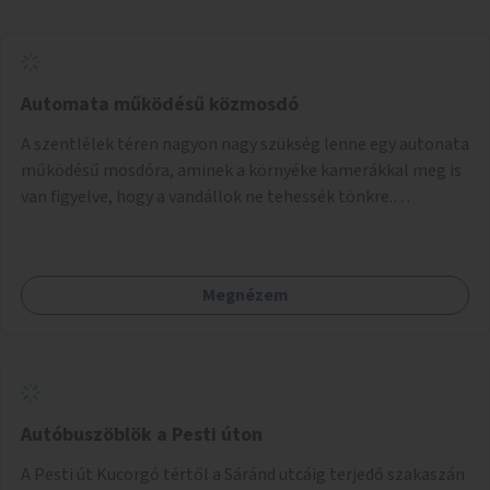
Automata működésű közmosdó
A szentlélek téren nagyon nagy szükség lenne egy autonata
működésű mosdóra, aminek a környéke kamerákkal meg is
van figyelve, hogy a vandállok ne tehessék tönkre.
Területileg a jelenlegi buszvégállomás területén lenne a
leghasznosabb a HÉV felé, mivel itt a forgalom is igen nagy.
Megnézem
Autóbuszöblök a Pesti úton
A Pesti út Kucorgó tértől a Sáránd utcáig terjedő szakaszán