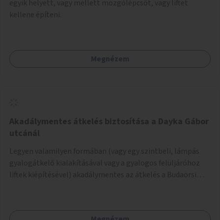
egyik helyett, vagy mellett mozgólépcsőt, vagy liftet
kellene építeni.
Megnézem
Akadálymentes átkelés biztosítása a Dayka Gábor
utcánál
Legyen valamilyen formában (vagy egy szintbeli, lámpás
gyalogátkelő kialakításával vagy a gyalogos felüljáróhoz
liftek kiépítésével) akadálymentes az átkelés a Budaörsi
úton a Dayka Gábor utcánál.
Megnézem