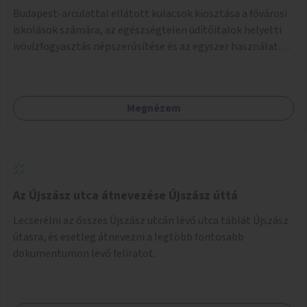
Budapest-arculattal ellátott kulacsok kiosztása a fővárosi
iskolások számára, az egészségtelen üdítőitalok helyetti
ivóvízfogyasztás népszerűsítése és az egyszer használatos
PET-palackok használatának csökkentése céljából.
Megnézem
Az Újszász utca átnevezése Újszász úttá
Lecserélni az ősszes Újszász utcán lévő utca táblát Újszász
útasra, és esetleg átnevezni a legtöbb fontosabb
dokumentumon lévő feliratot.