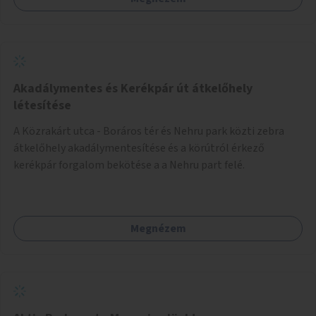
Akadálymentes és Kerékpár út átkelőhely
létesítése
A Közrakárt utca - Boráros tér és Nehru park közti zebra
átkelőhely akadálymentesítése és a körútról érkező
kerékpár forgalom bekötése a a Nehru part felé.
Megnézem