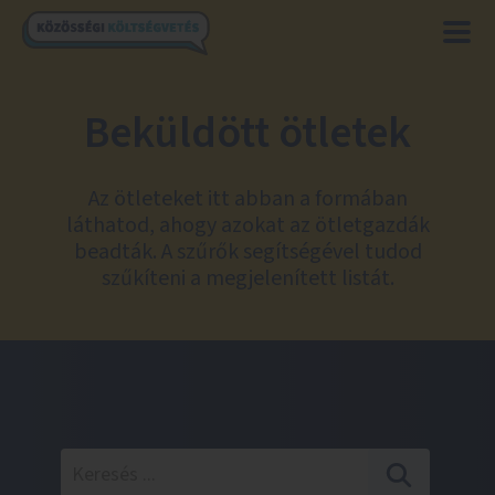
Beküldött ötletek
Az ötleteket itt abban a formában
láthatod, ahogy azokat az ötletgazdák
beadták. A szűrők segítségével tudod
szűkíteni a megjelenített listát.