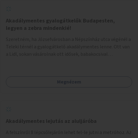
Akadálymentes gyalogátkelők Budapesten,
legyen a zebra mindenkié!
Szeretném, ha Józsefvárosban a Népszínház utca végénél a
Teleki térnél a gyalogátkelő akadálymentes lenne. Ott van
a Lidl, sokan vásárolnak ott idősek, babakocsival
közlekedők és fogyatékossággal élők is. Ennek ellenére a
zebra nem akadálymentes. A gyalogátkelő mindenkié, ez ne
csak elméletben legyen igaz
Megnézem
Akadálymentes lejutás az aluljáróba
A felszínről 8 lépcsőlejárón lehet fel-le jutni a metróhoz. Az