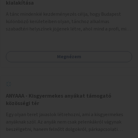
pedig tàmogatàsképpen adatna! A takarítàst kötelezően
kialakítása
fizethetné a hasznàlója, ez esetleg megoldàs lehet erre a
A tánc mindenkié kezdeményezés célja, hogy Budapest
problémàra!És ha nem rendezi, kitiltjàk a hasznàlók közül!
különböző kerületeiben olyan, tánchoz alkalmas
Remélem hasznosnak vélik majd ezt az ötletemet! Talàn
szabadtéri helyszínek jöjjenek létre, ahol mind a profi, mind
egy-két kapszulàt elfogadnék én is honoràriumképpen
az amatőr táncosok valamint a tánciskolák, táncklubok,
sajàt hasznàlatra nekem! Köszönetteljes szeretettel a làny
sőt, az egyszerű mozgásra vágyó lakosok is részt vehetnek
Budapestről
közösségi eseményeken. Ehhez olyan terek kialakítására
Megnézem
van szükség, ahol szabadtéri táncok szervezésére alkalmas,
csiszolt, sima burkolattal rendelkező platformok állnak
rendelkezésre. Az 5 darab táncteret, melynek nagysága
egyenként 70 négyzetméter. parkokban, közterületeken
javasoljuk kialakítani.
ANYAAA - Kisgyermekes anyákat támogató
közösségi tér
Egy olyan teret javaslok létrehozni, ami a kisgyermekes
anyáknak szól. Az anyák nem csak pelenkákról vágynak
beszélgetni, hanem felnőtt dolgokról, párkapcsolati
változásokról, új életük kihívásairól. Rengeteg tér és