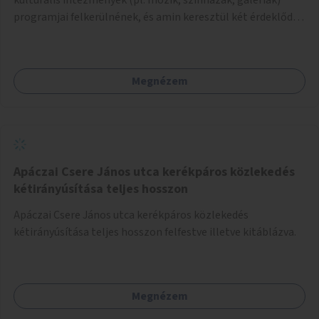
programjai felkerülnének, és amin keresztül két érdeklődő,
akik nem szívesen mennének egyedül az adott programra,
összeszerveződhetnek.
Megnézem
Apáczai Csere János utca kerékpáros közlekedés
kétirányúsítása teljes hosszon
Apáczai Csere János utca kerékpáros közlekedés
kétirányúsítása teljes hosszon felfestve illetve kitáblázva.
Megnézem