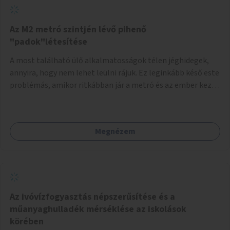
Az M2 metró szintjén lévő pihenő
"padok"létesítése
A most található ülő alkalmatosságok télen jéghidegek,
annyira, hogy nem lehet leülni rájuk. Ez leginkább késő este
problémás, amikor ritkábban jár a metró és az ember keze
tele van csomagokkal.
Megnézem
Az ivóvízfogyasztás népszerűsítése és a
műanyaghulladék mérséklése az iskolások
körében