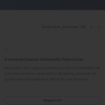
43
-
63
elem
, összesen:
720
A soroksári buszos közlekedés fejlesztése
Soroksáron élek, nagyon szeretem az itteni közlekedést, de
szerintem lehetne sokkal jobb is. Rengeteg potenciál van
az itteni buszvonalakban. A 166-os fél órás követése
hétköznap borzasztó ritka. Csomóan utaznak vele és egy
nagyon kényelmes járat. Nagyon jól el lehet vele kerülni a
HÉVet, ráadásul kényelmes alacsonypadlós szolgáltatást
Megnézem
nyújt. Hétköznap csúcsidőben a 166-os járhatna 15