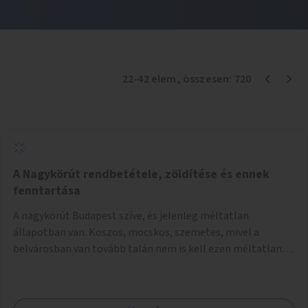
22
-
42
elem
, összesen:
720
A Nagykörút rendbetétele, zöldítése és ennek
fenntartása
A nagykörút Budapest szíve, és jelenleg méltatlan
állapotban van. Koszos, mocskos, szemetes, mivel a
belvárosban van tovább talán nem is kell ezen méltatlan,
igénytelen állapotot bemutatni. Ezen áldatlan helyzetet
szükséges felszámolni, a közterület állandó és rendszeres
tisztán tartásával, és nagy szükség lenne megfelelő