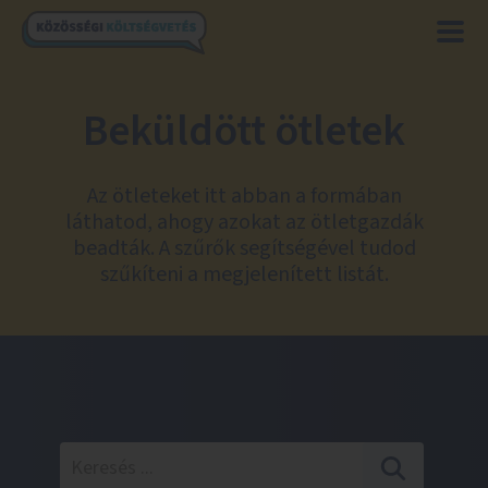
Beküldött ötletek
Az ötleteket itt abban a formában
láthatod, ahogy azokat az ötletgazdák
beadták. A szűrők segítségével tudod
szűkíteni a megjelenített listát.