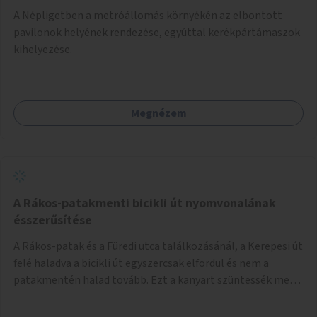
A Népligetben a metróállomás környékén az elbontott
pavilonok helyének rendezése, egyúttal kerékpártámaszok
kihelyezése.
Megnézem
A Rákos-patakmenti bicikli út nyomvonalának
ésszerűsítése
A Rákos-patak és a Füredi utca találkozásánál, a Kerepesi út
felé haladva a bicikli út egyszercsak elfordul és nem a
patakmentén halad tovább. Ezt a kanyart szüntessék meg
és a bicikli út a patakmentén haladjon tovább.