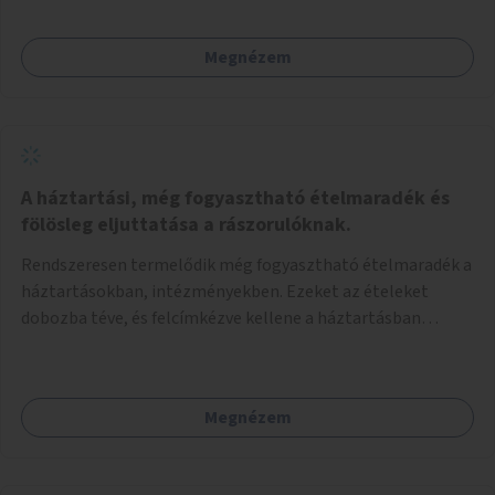
Megnézem
A háztartási, még fogyasztható ételmaradék és
fölösleg eljuttatása a rászorulóknak.
Rendszeresen termelődik még fogyasztható ételmaradék a
háztartásokban, intézményekben. Ezeket az ételeket
dobozba téve, és felcímkézve kellene a háztartásban
élőknek, vagy konyhai dolgozónak betenni egy erre a célra
készített szekrénybe. A címkén az étel neve szerepelne, és a
kihelyezés pontos ideje. (A szekrények belső elrendezését,
Megnézem
rekeszeit, beosztását nem tudom, hogy itt kell-e leírni.)
Önkormányzati tulajdonban lévő köztéren kell elhelyezni.
Tehát ha pl marad valamilyen ételből, vagy túl sokat