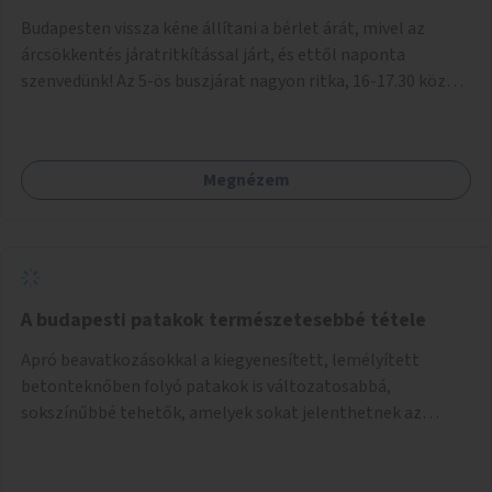
Budapesten vissza kéne állítani a bérlet árát, mivel az
árcsökkentés járatritkítással járt, és ettől naponta
szenvedünk! Az 5-ös buszjárat nagyon ritka, 16-17.30 között
annyira zsúfolt MINDEN NAP, hogy leszállni, felszállni
nehéz, egy szardíniásdoboz, mindenki szenved. 17 megállót
kell utaznunk, gyerekkel együtt minden nap. Sokkal többet
Megnézem
érnénk vele, ha növelnék a bérlet árát és gyakorítanák a
járatokat. 9500 vagy 8950 Ft teljesen mindegy egy család
költségvetésében, a közlekedésben viszont sokkal jobban
megéreznénk.
A budapesti patakok természetesebbé tétele
Apró beavatkozásokkal a kiegyenesített, lemélyített
betonteknőben folyó patakok is változatosabbá,
sokszínűbbé tehetők, amelyek sokat jelenthetnek az
élővilág, az azon keresztül nekünk, emberek számára is. Bár
mindenféle árvízvédelmi szabályozás, "költséghatékony"
karbantartás a legegyenesebb, legszabályosabbbnak tűnő