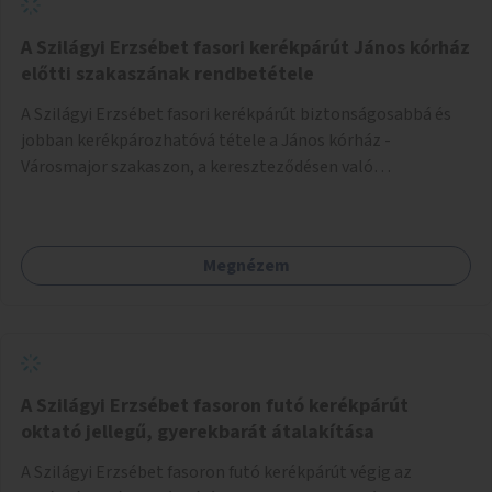
A Szilágyi Erzsébet fasori kerékpárút János kórház
előtti szakaszának rendbetétele
A Szilágyi Erzsébet fasori kerékpárút biztonságosabbá és
jobban kerékpározhatóvá tétele a János kórház -
Városmajor szakaszon, a kereszteződésen való
átvezetésnél kb a Majorkáig, az útpálya javításával, a
kerékpárút egyértelműbb felfestésével, a gyalogos
forgalomtól való jobb elkülönítésével, esetleg ésszerűbb
Megnézem
útvonal kijelölésével.
A Szilágyi Erzsébet fasoron futó kerékpárút
oktató jellegű, gyerekbarát átalakítása
A Szilágyi Erzsébet fasoron futó kerékpárút végig az