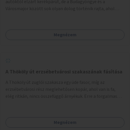
autóktól elzárt kerékpárút, de a Budagyöngye és a
Városmajor között sok olyan dolog történik rajta, ahol
nagyon kell figyelni (villamos keresztezi, 4 sávos autóúton
halad át, lámpa nélküli kereszteződések vannak rajta). Az
ötletem az, hogy ezt a szakaszt egy oktató jellegű,
Megnézem
bemutató kerékpárúttá varázsoljuk, ahol a gyerekek a valós
forgalomban megtehetik első útjaikat (szülői
felügyelettel). Ez egy nagyon forgalmas szakasz és nagyon
sok gyerekkel közlekedő szülőt látni nap, mint, nap, sok az
iskola, óvoda a környéken. Dupla kitáblázásokkal,
fényvisszaverős táblákkal, az aszfalt erősebb színre
A Thököly út erzsébetvárosi szakaszának fásítása
festésével és egyéb oktató táblákkal valósítanám meg az
A Thököly út zuglói szakasza egy üde fasor, míg az
ötletet.
erzsébetvárosi rész meglehetősen kopár, ahol van is fa,
elég ritkán, nincs összefüggő árnyékuk. Erre a forgalmas
erzsébetvárosi útszakaszra a meglévő fasor sűrítésére,
illetve ahol a közművek engedik, új fák ültetésére lenne
szükség.
Megnézem