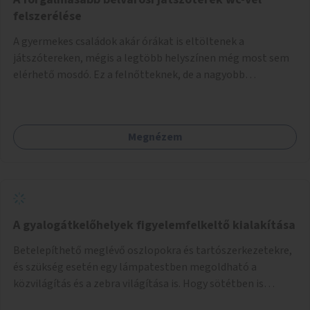
felszerélése
A gyermekes családok akár órákat is eltöltenek a
játszótereken, mégis a legtöbb helyszínen még most sem
elérhető mosdó. Ez a felnőtteknek, de a nagyobb
gyerekeknek is kellemetlen, a mobil wc is megoldás lenne,
vagy olyan, ami fizetős, de fogadjon el bankkártyàt is!
Megnézem
A gyalogátkelőhelyek figyelemfelkeltő kialakítása
Betelepíthető meglévő oszlopokra és tartószerkezetekre,
és szükség esetén egy lámpatestben megoldható a
közvilágítás és a zebra világítása is. Hogy sötétben is
látható legyen zebrák.