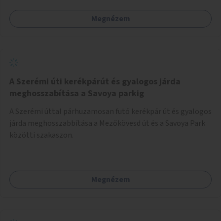
Megnézem
A Szerémi úti kerékpárút és gyalogos járda
meghosszabítása a Savoya parkig
A Szerémi úttal párhuzamosan futó kerékpár út és gyalogos
járda meghosszabbítása a Mezőkövesd út és a Savoya Park
közötti szakaszon.
Megnézem