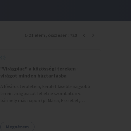
1
-
21
elem
, összesen:
720
"Virágpiac" a közösségi tereken -
virágot minden háztartásba
A főváros területein, kerület kisebb-nagyobb
terein virágpiacot lehetne szombaton v.
bármely más napon (pl.Mária, Erzsébet,
Katalin, Gergely, László, Péter) létrehozni,
üzemeltetni. Kerületek biztosítanák a
helyeket, 50-150nm vagy afeletti területet (ha
Megnézem
sokakat érdekelne). Névleges összeget fizetne