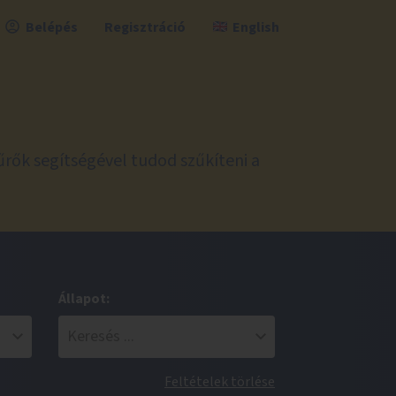
Belépés
Regisztráció
English
űrők segítségével tudod szűkíteni a
Állapot:
Feltételek törlése