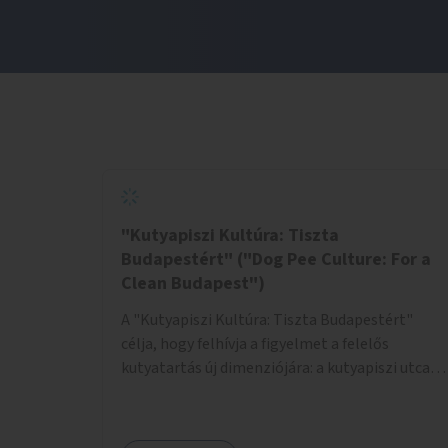
"Kutyapiszi Kultúra: Tiszta
Budapestért" ("Dog Pee Culture: For a
Clean Budapest")
A "Kutyapiszi Kultúra: Tiszta Budapestért"
célja, hogy felhívja a figyelmet a felelős
kutyatartás új dimenziójára: a kutyapiszi utcai
tisztításának szokására. A projekt keretében
szeretnénk edukálni a kutyatulajdonosokat,
hogy séta közben, amikor kedvencük a járdára