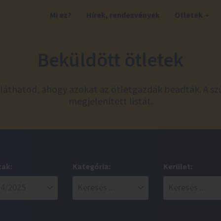
Mi ez?
Hírek, rendezvények
Ötletek
Beküldött ötletek
láthatod, ahogy azokat az ötletgazdák beadták. A sz
megjelenített listát.
zak:
Kategória:
Kerület: