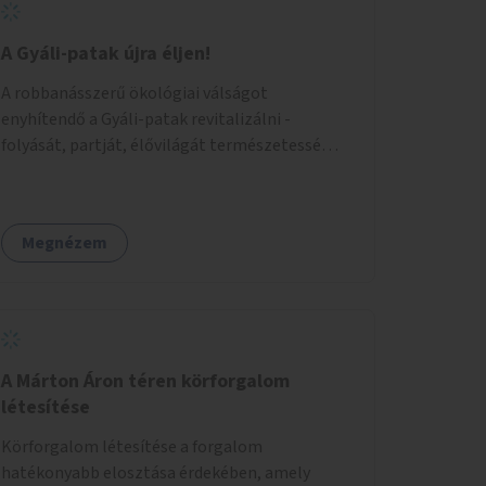
A Gyáli-patak újra éljen!
A robbanásszerű ökológiai válságot
enyhítendő a Gyáli-patak revitalizálni -
folyását, partját, élővilágát természetessé
visszaállítani - legalább Budapest határain
belül, illetve azon túl is infrastruktúrával nem
terhelt módon. Élő kapcsolatot létrehozni
Megnézem
Soroksár és a patak között, illetve a
településen kívül élőhely helyreállítást
végezni. Mindezt szigorúan ökológiai szakértők
vezetésével.
A Márton Áron téren körforgalom
létesítése
Körforgalom létesítése a forgalom
hatékonyabb elosztása érdekében, amely