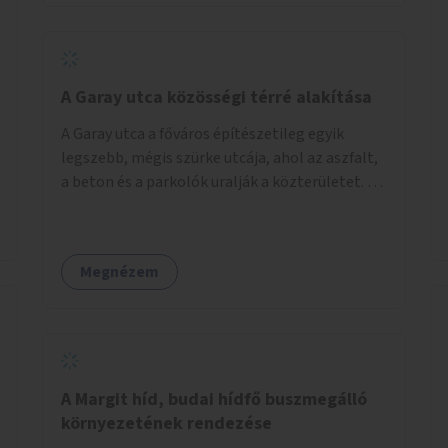
barátságosabbá és zöldebbé lehetne tenni a
megállókat.
A Garay utca közösségi térré alakítása
A Garay utca a főváros építészetileg egyik
legszebb, mégis szürke utcája, ahol az aszfalt,
a beton és a parkolók uralják a közterületet. Az
utca Garay tér és Hernád utca közötti szakasza
tökéletes tere lehetne egy zöld és
közösségbarát terület létrehozásának. A
Megnézem
szakaszon a parkolás átszervezésével
szabadföldi fák, ágyások létrehozására lenne
lehetőség, amelyek között pihenőszékek,
sakkasztal és egy lábbal tekerhető
mobiltöltőpont tennék kellemesebbé (és
hűvösebbé) a környéken lakók és az arra járók
A Margit híd, budai hídfő buszmegálló
mindennapjait.
környezetének rendezése