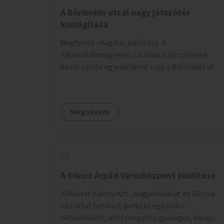
A Bőröndös utcai nagy játszótér
kivilágítása
Megfelelő világítás kiépítése. A
Káposztásmegyeren található játszóterek
közül szinte egyedüliként csak a Bőröndös utca
Külső-Szilágyi út felöli végén lévő nagy
játszótér nem rendelkezik közvilágítással, ami
miatt a őszi és téli hónapokban nem lehet ide
Megnézem
járni a gyerekekkel.
A Göncz Árpád Városközpont zöldítése
A Róbert Károly Krt., Angyalföldi út és Déryné
köz által határolt parkoló egy óriási
betonfelület, ahol rengeteg gyalogos, biciklis