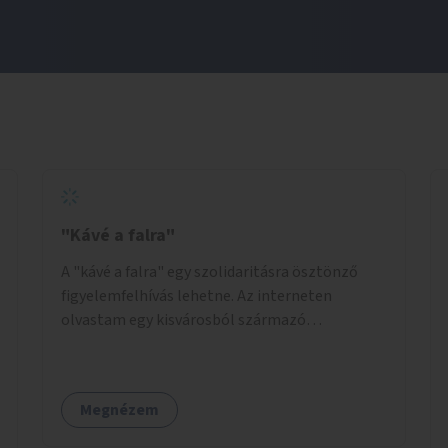
"Kávé a falra"
A "kávé a falra" egy szolidaritásra ösztönző
figyelemfelhívás lehetne. Az interneten
olvastam egy kisvárosból származó
történetről, ahol az emberek vehettek egy
extra kávét, amiről a cetlit feltették a kávézó
dolgozói a falra. Ha egy arra rászoruló betért, a
Megnézem
falról ingyenesen megkaphatta a már
kifizetett kávét. Jó lenne, ha sok kávézó vagy