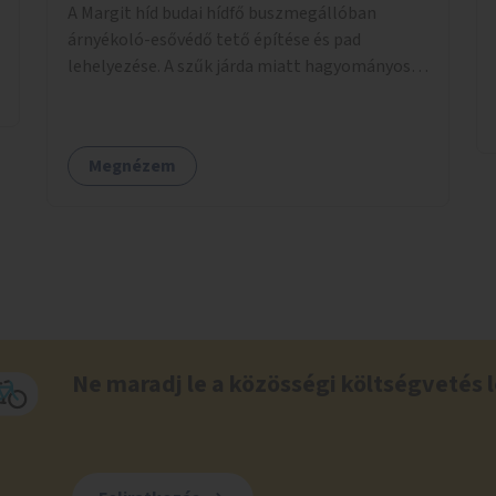
A Margit híd budai hídfő buszmegállóban
árnyékoló-esővédő tető építése és pad
lehelyezése. A szűk járda miatt hagyományos
buszmegálló nem fér el, egyedi megoldásra
lenne szükség.
Megnézem
Ne maradj le a közösségi költségvetés l