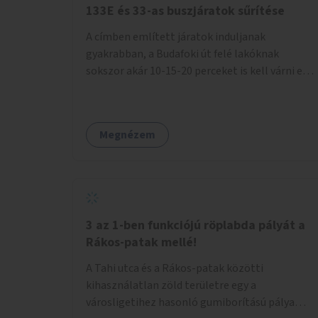
133E és 33-as buszjáratok sűrítése
A címben említett járatok induljanak
gyakrabban, a Budafoki út felé lakóknak
sokszor akár 10-15-20 perceket is kell várni egy
csatlakozásra.
Megnézem
3 az 1-ben funkciójú röplabda pályát a
Rákos-patak mellé!
A Tahi utca és a Rákos-patak közötti
kihasználatlan zöld területre egy a
városligetihez hasonló gumiborítású pálya