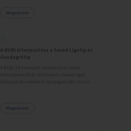
egy sivár zöldsáv választja el, ami kiválóan
található a közelben.
alkalmas lenne egy nagy biodiverzitású hosszú
Megnézem
kert kialakítására, több szintű növényzettel,
öntözőrendszerrel, esetleg valamilyen vizes
attrakcióval ami végfut mind az 500m-en.
A BUBI kiterjesztése a Sasad Ligetig és
Gazdagrétig
A BUBI 3.0 tervezett kiterjesztése során
létesüljenek BUBI állomások a Sasad Liget
lakópark környékén és Gazdagrét déli részén
(Nagyszeben tér/Eleven Center) is.
Megnézem