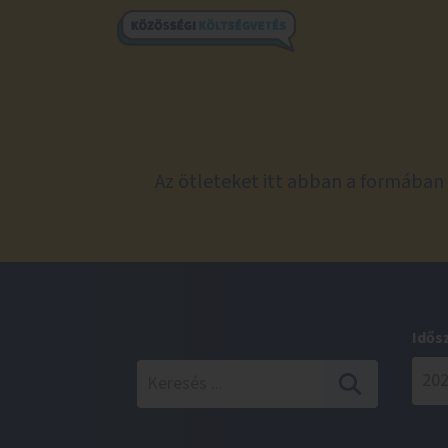
Az ötleteket itt abban a formában 
Idős