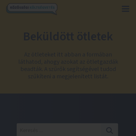
Beküldött ötletek
Az ötleteket itt abban a formában
láthatod, ahogy azokat az ötletgazdák
beadták. A szűrők segítségével tudod
szűkíteni a megjelenített listát.