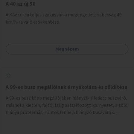
A 40 az új 50
A Kőér utca teljes szakaszán a megengedett sebesség 40
km/h-ra való csökkentése.
Megnézem
A 99-es busz megállóinak árnyékolása és zöldítése
A 99-es busz több megállójában hiányzik a fedett buszváró,
máshol a kietlen, faltól falig aszfaltozott környezet, a zöld
hiánya problémás. Fontos lenne a hiányzó buszvárók
pótlása és az árnyékolás megoldása. Mindezt a zöldítéssel
is össze lehetne kötni: ahol megoldható, ott az utasváróra
vagy akár önálló rácsozatra futtatott növényekkel