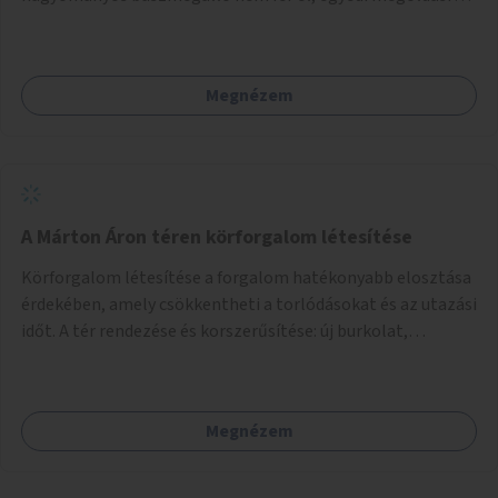
lenne szükség.
Megnézem
A Márton Áron téren körforgalom létesítése
Körforgalom létesítése a forgalom hatékonyabb elosztása
érdekében, amely csökkentheti a torlódásokat és az utazási
időt. A tér rendezése és korszerűsítése: új burkolat,
zöldfelületek, modern közösségi tér kialakítása, hogy a
hely valódi köztérré váljon, ahol az emberek szívesen
időznek.
Megnézem