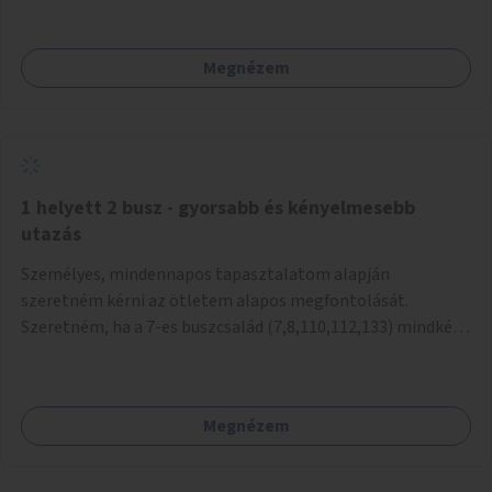
mivel nem üzletszerű a tevékenység.) Közösségi téren a
piacokkal nem konkurál.
Megnézem
1 helyett 2 busz - gyorsabb és kényelmesebb
utazás
Személyes, mindennapos tapasztalatom alapján
szeretném kérni az ötletem alapos megfontolását.
Szeretném, ha a 7-es buszcsalád (7,8,110,112,133) mindkét
irányban a Tisza István tér nevű megállóit aránylag kis
beavatkozással átalakítanák úgy, hogy egyszerre kettő
busz is be tudjon állni az öbölbe. Jelenleg biztonságosan
Megnézem
csak egy jármű tud beállni és kinyitni az ajtókat. A szorosan
mögötte haladó biztonsági okokból nem nyit ajtót, csak ha
az első már elhagyja a megállót és ő szabályosan be nem