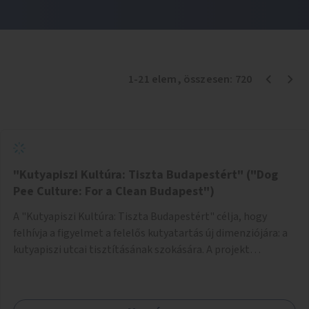
1
-
21
elem
, összesen:
720
"Kutyapiszi Kultúra: Tiszta Budapestért" ("Dog
Pee Culture: For a Clean Budapest")
A "Kutyapiszi Kultúra: Tiszta Budapestért" célja, hogy
felhívja a figyelmet a felelős kutyatartás új dimenziójára: a
kutyapiszi utcai tisztításának szokására. A projekt
keretében szeretnénk edukálni a kutyatulajdonosokat,
hogy séta közben, amikor kedvencük a járdára vizel, egy
palack vízzel öblítsék le azt, ezzel hozzájárulva a tiszta,