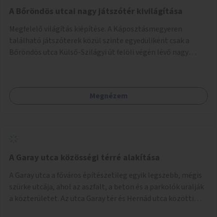
A Bőröndös utcai nagy játszótér kivilágítása
Megfelelő világítás kiépítése. A Káposztásmegyeren
található játszóterek közül szinte egyedüliként csak a
Bőröndös utca Külső-Szilágyi út felöli végén lévő nagy
játszótér nem rendelkezik közvilágítással, ami miatt a őszi
és téli hónapokban nem lehet ide járni a gyerekekkel.
Megnézem
A Garay utca közösségi térré alakítása
A Garay utca a főváros építészetileg egyik legszebb, mégis
szürke utcája, ahol az aszfalt, a beton és a parkolók uralják
a közterületet. Az utca Garay tér és Hernád utca közötti
szakasza tökéletes tere lehetne egy zöld és közösségbarát