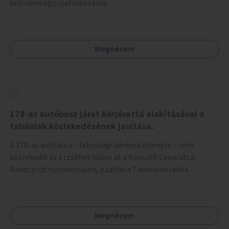
kell várni egy csatlakozásra.
Megnézem
178-as autóbusz járat körjárattá alakításával a
tabániak közlekedésének javítása.
A 178-as autóbusz - lakossági kérések ellenére - nem
közlekedik az Erzsébet hídon át a Kossuth Lajos utca,
Rákóczi út nyomvonalon, ezáltal a Tabánban lakók
belvárosba jutásának minősége jelentősen romlott a
változtatás óta! Nem tudnak továbbá a Tabániak közvetlen
járattal feljutni a Naphegyre, ahol iskola és óvoda is van a
Megnézem
körzetben élők számára. Megoldás lenne, ha a 178-as