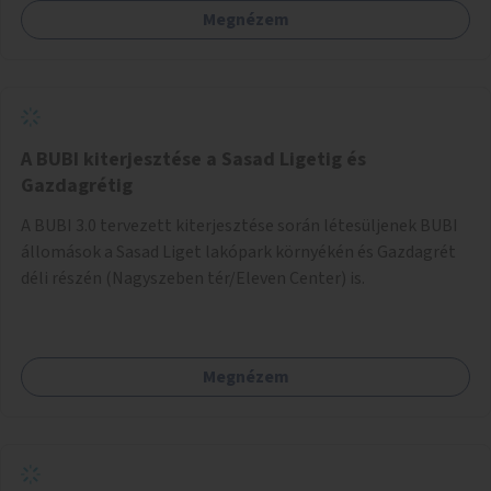
Megnézem
barátságosabbá és zöldebbé lehetne tenni a megállókat.
A BUBI kiterjesztése a Sasad Ligetig és
Gazdagrétig
A BUBI 3.0 tervezett kiterjesztése során létesüljenek BUBI
állomások a Sasad Liget lakópark környékén és Gazdagrét
déli részén (Nagyszeben tér/Eleven Center) is.
Megnézem