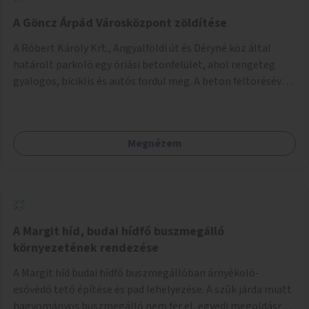
A Göncz Árpád Városközpont zöldítése
A Róbert Károly Krt., Angyalföldi út és Déryné köz által
határolt parkoló egy óriási betonfelület, ahol rengeteg
gyalogos, biciklis és autós fordul meg. A beton feltörésével,
virágágyások létesítésével, fák ültetésével a terület
kellemesebbé, élhetőbbá varázsolható. Az Angyalföldi út
menti járda és a parkoló közé kellene egy zöld sáv,
Megnézem
virágágyásokkal a meglévő fák alá, a lakóépület felőli két
autósáv közé fákat lehetne ültetni, illetve a parkoló és a
járda / bicikliút közé is jók lennének fák.
A Margit híd, budai hídfő buszmegálló
környezetének rendezése
A Margit híd budai hídfő buszmegállóban árnyékoló-
esővédő tető építése és pad lehelyezése. A szűk járda miatt
hagyományos buszmegálló nem fér el, egyedi megoldásra