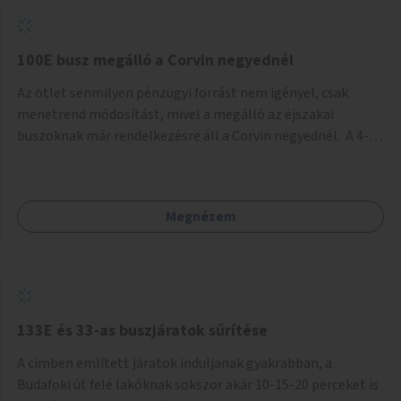
tud állni a megállóba. A környéken a tömegközlekedés
csúcsidőben már most is fullos, a Bosnyák téri beruházások
befejeztével hatványozódni fog az utazási igény.
100E busz megálló a Corvin negyednél
Az ötlet senmilyen pénzügyi forrást nem igényel, csak
menetrend módosítást, mivel a megálló az éjszakai
buszoknak már rendelkezésre áll a Corvin negyednél. A 4-es
és 6-os villamos vonalához közel élőknek a repülőtérre
kijutást, illetve onnan hazajutást nagyban megkönnyítené,
ha a 100E reptéri busz a Corvin negyed metrómegállónál is
Megnézem
megállna - főleg éjjel, amikor a metró nem jár, és a 200E
busz is sokkal ritkábban. Az utazási időt a belvárosban
100E-re fel-/leszállóknak ez az egyetlen plusz megálló
nem hosszabbítaná meg sokkal, a 4-6 vonalán lakóknak
viszont a Kálvin tér-Corvin negyed utat megspórolva 10-15
perccel rövidítheti az utazási idejét.
133E és 33-as buszjáratok sűrítése
A címben említett járatok induljanak gyakrabban, a
Budafoki út felé lakóknak sokszor akár 10-15-20 perceket is