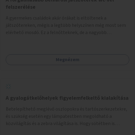
felszerélése
A gyermekes családok akár órákat is eltöltenek a
játszótereken, mégis a legtöbb helyszínen még most sem
elérhető mosdó. Ez a felnőtteknek, de a nagyobb
gyerekeknek is kellemetlen, a mobil wc is megoldás lenne,
vagy olyan, ami fizetős, de fogadjon el bankkártyàt is!
Megnézem
A gyalogátkelőhelyek figyelemfelkeltő kialakítása
Betelepíthető meglévő oszlopokra és tartószerkezetekre,
és szükség esetén egy lámpatestben megoldható a
közvilágítás és a zebra világítása is. Hogy sötétben is
látható legyen zebrák.