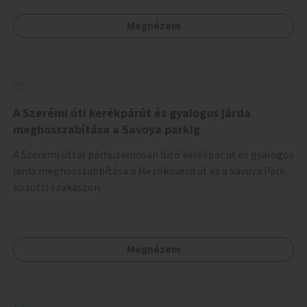
Megnézem
A Szerémi úti kerékpárút és gyalogos járda
meghosszabítása a Savoya parkig
A Szerémi úttal párhuzamosan futó kerékpár út és gyalogos
járda meghosszabbítása a Mezőkövesd út és a Savoya Park
közötti szakaszon.
Megnézem