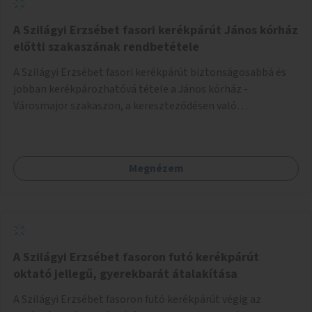
A Szilágyi Erzsébet fasori kerékpárút János kórház
előtti szakaszának rendbetétele
A Szilágyi Erzsébet fasori kerékpárút biztonságosabbá és
jobban kerékpározhatóvá tétele a János kórház -
Városmajor szakaszon, a kereszteződésen való
átvezetésnél kb a Majorkáig, az útpálya javításával, a
kerékpárút egyértelműbb felfestésével, a gyalogos
forgalomtól való jobb elkülönítésével, esetleg ésszerűbb
Megnézem
útvonal kijelölésével.
A Szilágyi Erzsébet fasoron futó kerékpárút
oktató jellegű, gyerekbarát átalakítása
A Szilágyi Erzsébet fasoron futó kerékpárút végig az