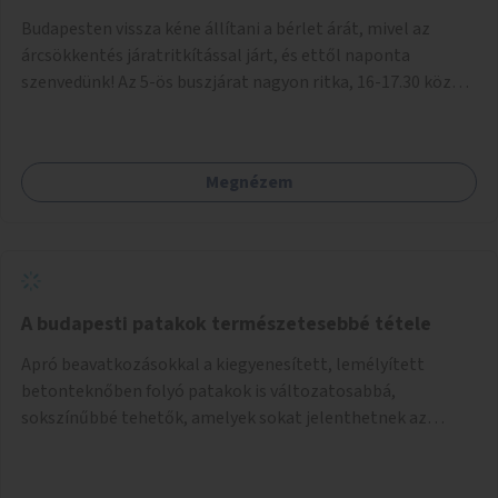
Budapesten vissza kéne állítani a bérlet árát, mivel az
árcsökkentés járatritkítással járt, és ettől naponta
szenvedünk! Az 5-ös buszjárat nagyon ritka, 16-17.30 között
annyira zsúfolt MINDEN NAP, hogy leszállni, felszállni
nehéz, egy szardíniásdoboz, mindenki szenved. 17 megállót
kell utaznunk, gyerekkel együtt minden nap. Sokkal többet
Megnézem
érnénk vele, ha növelnék a bérlet árát és gyakorítanák a
járatokat. 9500 vagy 8950 Ft teljesen mindegy egy család
költségvetésében, a közlekedésben viszont sokkal jobban
megéreznénk.
A budapesti patakok természetesebbé tétele
Apró beavatkozásokkal a kiegyenesített, lemélyített
betonteknőben folyó patakok is változatosabbá,
sokszínűbbé tehetők, amelyek sokat jelenthetnek az
élővilág, az azon keresztül nekünk, emberek számára is. Bár
mindenféle árvízvédelmi szabályozás, "költséghatékony"
karbantartás a legegyenesebb, legszabályosabbbnak tűnő