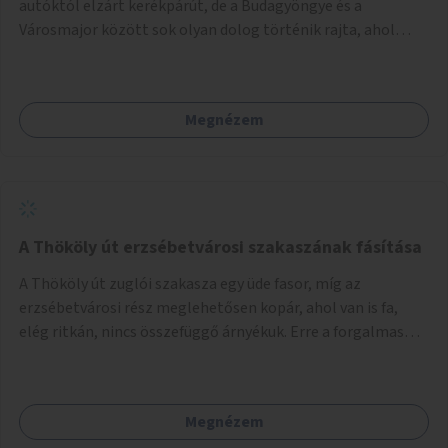
autóktól elzárt kerékpárút, de a Budagyöngye és a
Városmajor között sok olyan dolog történik rajta, ahol
nagyon kell figyelni (villamos keresztezi, 4 sávos autóúton
halad át, lámpa nélküli kereszteződések vannak rajta). Az
ötletem az, hogy ezt a szakaszt egy oktató jellegű,
Megnézem
bemutató kerékpárúttá varázsoljuk, ahol a gyerekek a valós
forgalomban megtehetik első útjaikat (szülői
felügyelettel). Ez egy nagyon forgalmas szakasz és nagyon
sok gyerekkel közlekedő szülőt látni nap, mint, nap, sok az
iskola, óvoda a környéken. Dupla kitáblázásokkal,
fényvisszaverős táblákkal, az aszfalt erősebb színre
A Thököly út erzsébetvárosi szakaszának fásítása
festésével és egyéb oktató táblákkal valósítanám meg az
A Thököly út zuglói szakasza egy üde fasor, míg az
ötletet.
erzsébetvárosi rész meglehetősen kopár, ahol van is fa,
elég ritkán, nincs összefüggő árnyékuk. Erre a forgalmas
erzsébetvárosi útszakaszra a meglévő fasor sűrítésére,
illetve ahol a közművek engedik, új fák ültetésére lenne
szükség.
Megnézem