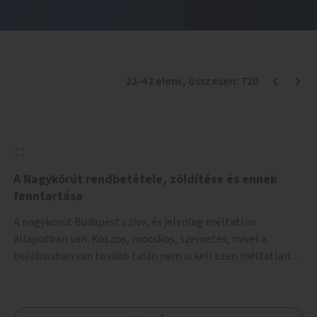
22
-
42
elem
, összesen:
720
A Nagykörút rendbetétele, zöldítése és ennek
fenntartása
A nagykörút Budapest szíve, és jelenleg méltatlan
állapotban van. Koszos, mocskos, szemetes, mivel a
belvárosban van tovább talán nem is kell ezen méltatlan,
igénytelen állapotot bemutatni. Ezen áldatlan helyzetet
szükséges felszámolni, a közterület állandó és rendszeres
tisztán tartásával, és nagy szükség lenne megfelelő