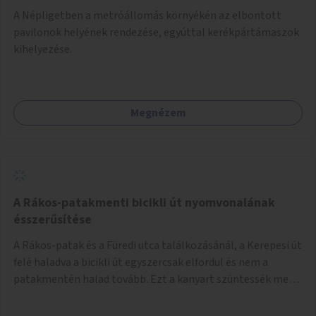
A Népligetben a metróállomás környékén az elbontott
pavilonok helyének rendezése, egyúttal kerékpártámaszok
kihelyezése.
Megnézem
A Rákos-patakmenti bicikli út nyomvonalának
ésszerűsítése
A Rákos-patak és a Füredi utca találkozásánál, a Kerepesi út
felé haladva a bicikli út egyszercsak elfordul és nem a
patakmentén halad tovább. Ezt a kanyart szüntessék meg
és a bicikli út a patakmentén haladjon tovább.