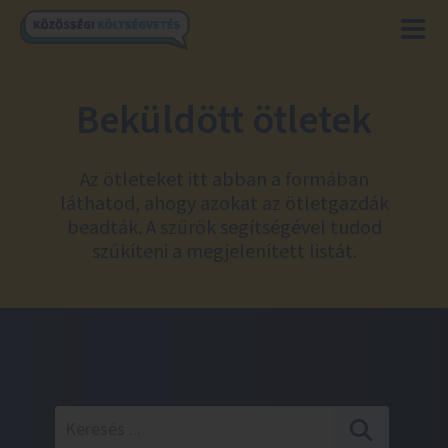
Beküldött ötletek
Az ötleteket itt abban a formában
láthatod, ahogy azokat az ötletgazdák
beadták. A szűrők segítségével tudod
szűkíteni a megjelenített listát.