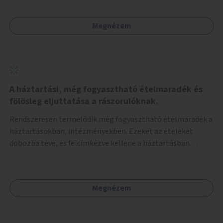
Megnézem
A háztartási, még fogyasztható ételmaradék és
fölösleg eljuttatása a rászorulóknak.
Rendszeresen termelődik még fogyasztható ételmaradék a
háztartásokban, intézményekben. Ezeket az ételeket
dobozba téve, és felcímkézve kellene a háztartásban
élőknek, vagy konyhai dolgozónak betenni egy erre a célra
készített szekrénybe. A címkén az étel neve szerepelne, és a
kihelyezés pontos ideje. (A szekrények belső elrendezését,
Megnézem
rekeszeit, beosztását nem tudom, hogy itt kell-e leírni.)
Önkormányzati tulajdonban lévő köztéren kell elhelyezni.
Tehát ha pl marad valamilyen ételből, vagy túl sokat