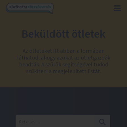
Beküldött ötletek
Az ötleteket itt abban a formában
láthatod, ahogy azokat az ötletgazdák
beadták. A szűrők segítségével tudod
szűkíteni a megjelenített listát.