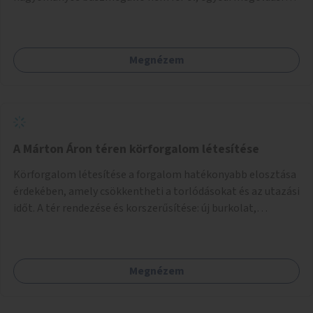
lenne szükség.
Megnézem
A Márton Áron téren körforgalom létesítése
Körforgalom létesítése a forgalom hatékonyabb elosztása
érdekében, amely csökkentheti a torlódásokat és az utazási
időt. A tér rendezése és korszerűsítése: új burkolat,
zöldfelületek, modern közösségi tér kialakítása, hogy a
hely valódi köztérré váljon, ahol az emberek szívesen
időznek.
Megnézem