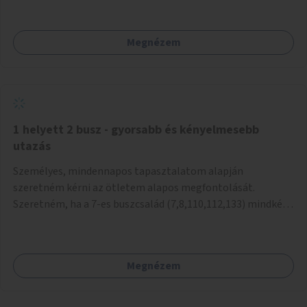
mivel nem üzletszerű a tevékenység.) Közösségi téren a
piacokkal nem konkurál.
Megnézem
1 helyett 2 busz - gyorsabb és kényelmesebb
utazás
Személyes, mindennapos tapasztalatom alapján
szeretném kérni az ötletem alapos megfontolását.
Szeretném, ha a 7-es buszcsalád (7,8,110,112,133) mindkét
irányban a Tisza István tér nevű megállóit aránylag kis
beavatkozással átalakítanák úgy, hogy egyszerre kettő
busz is be tudjon állni az öbölbe. Jelenleg biztonságosan
Megnézem
csak egy jármű tud beállni és kinyitni az ajtókat. A szorosan
mögötte haladó biztonsági okokból nem nyit ajtót, csak ha
az első már elhagyja a megállót és ő szabályosan be nem