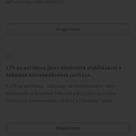
kell várni egy csatlakozásra.
Megnézem
178-as autóbusz járat körjárattá alakításával a
tabániak közlekedésének javítása.
A 178-as autóbusz - lakossági kérések ellenére - nem
közlekedik az Erzsébet hídon át a Kossuth Lajos utca,
Rákóczi út nyomvonalon, ezáltal a Tabánban lakók
belvárosba jutásának minősége jelentősen romlott a
változtatás óta! Nem tudnak továbbá a Tabániak közvetlen
járattal feljutni a Naphegyre, ahol iskola és óvoda is van a
Megnézem
körzetben élők számára. Megoldás lenne, ha a 178-as