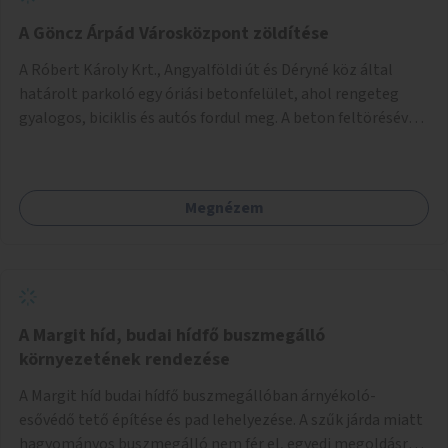
A Göncz Árpád Városközpont zöldítése
A Róbert Károly Krt., Angyalföldi út és Déryné köz által
határolt parkoló egy óriási betonfelület, ahol rengeteg
gyalogos, biciklis és autós fordul meg. A beton feltörésével,
virágágyások létesítésével, fák ültetésével a terület
kellemesebbé, élhetőbbá varázsolható. Az Angyalföldi út
menti járda és a parkoló közé kellene egy zöld sáv,
Megnézem
virágágyásokkal a meglévő fák alá, a lakóépület felőli két
autósáv közé fákat lehetne ültetni, illetve a parkoló és a
járda / bicikliút közé is jók lennének fák.
A Margit híd, budai hídfő buszmegálló
környezetének rendezése
A Margit híd budai hídfő buszmegállóban árnyékoló-
esővédő tető építése és pad lehelyezése. A szűk járda miatt
hagyományos buszmegálló nem fér el, egyedi megoldásra