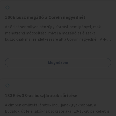
tud állni a megállóba. A környéken a tömegközlekedés
csúcsidőben már most is fullos, a Bosnyák téri beruházások
befejeztével hatványozódni fog az utazási igény.
100E busz megálló a Corvin negyednél
Az ötlet senmilyen pénzügyi forrást nem igényel, csak
menetrend módosítást, mivel a megálló az éjszakai
buszoknak már rendelkezésre áll a Corvin negyednél. A 4-es
és 6-os villamos vonalához közel élőknek a repülőtérre
kijutást, illetve onnan hazajutást nagyban megkönnyítené,
ha a 100E reptéri busz a Corvin negyed metrómegállónál is
Megnézem
megállna - főleg éjjel, amikor a metró nem jár, és a 200E
busz is sokkal ritkábban. Az utazási időt a belvárosban
100E-re fel-/leszállóknak ez az egyetlen plusz megálló
nem hosszabbítaná meg sokkal, a 4-6 vonalán lakóknak
viszont a Kálvin tér-Corvin negyed utat megspórolva 10-15
perccel rövidítheti az utazási idejét.
133E és 33-as buszjáratok sűrítése
A címben említett járatok induljanak gyakrabban, a
Budafoki út felé lakóknak sokszor akár 10-15-20 perceket is