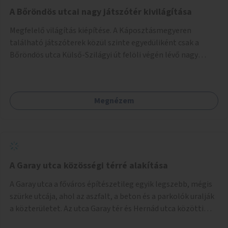
A Bőröndös utcai nagy játszótér kivilágítása
Megfelelő világítás kiépítése. A Káposztásmegyeren
található játszóterek közül szinte egyedüliként csak a
Bőröndös utca Külső-Szilágyi út felöli végén lévő nagy
játszótér nem rendelkezik közvilágítással, ami miatt a őszi
és téli hónapokban nem lehet ide járni a gyerekekkel.
Megnézem
A Garay utca közösségi térré alakítása
A Garay utca a főváros építészetileg egyik legszebb, mégis
szürke utcája, ahol az aszfalt, a beton és a parkolók uralják
a közterületet. Az utca Garay tér és Hernád utca közötti
szakasza tökéletes tere lehetne egy zöld és közösségbarát