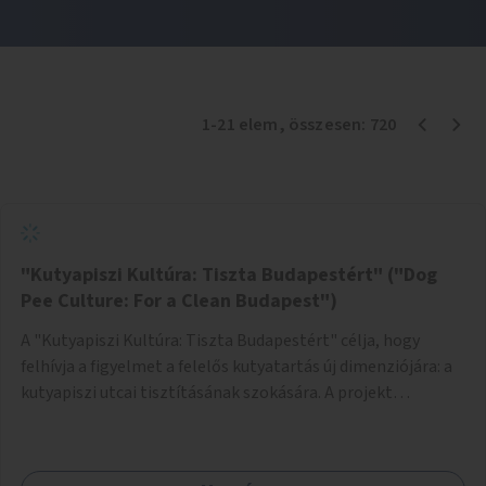
1
-
21
elem
, összesen:
720
"Kutyapiszi Kultúra: Tiszta Budapestért" ("Dog
Pee Culture: For a Clean Budapest")
A "Kutyapiszi Kultúra: Tiszta Budapestért" célja, hogy
felhívja a figyelmet a felelős kutyatartás új dimenziójára: a
kutyapiszi utcai tisztításának szokására. A projekt
keretében szeretnénk edukálni a kutyatulajdonosokat,
hogy séta közben, amikor kedvencük a járdára vizel, egy
palack vízzel öblítsék le azt, ezzel hozzájárulva a tiszta,