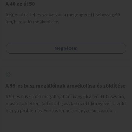
A 40 az új 50
A Kőér utca teljes szakaszán a megengedett sebesség 40
km/h-ra való csökkentése.
Megnézem
A 99-es busz megállóinak árnyékolása és zöldítése
A 99-es busz több megállójában hiányzik a fedett buszváró,
máshol a kietlen, faltól falig aszfaltozott környezet, a zöld
hiánya problémás. Fontos lenne a hiányzó buszvárók
pótlása és az árnyékolás megoldása. Mindezt a zöldítéssel
is össze lehetne kötni: ahol megoldható, ott az utasváróra
vagy akár önálló rácsozatra futtatott növényekkel