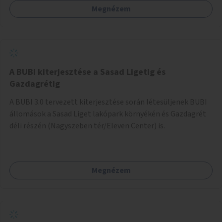
Megnézem
barátságosabbá és zöldebbé lehetne tenni a megállókat.
A BUBI kiterjesztése a Sasad Ligetig és
Gazdagrétig
A BUBI 3.0 tervezett kiterjesztése során létesüljenek BUBI
állomások a Sasad Liget lakópark környékén és Gazdagrét
déli részén (Nagyszeben tér/Eleven Center) is.
Megnézem