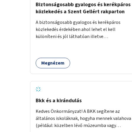
illeszkedve a környezetbe.
Biztonságosabb gyalogos és kerékpáros
közlekedés a Szent Gellért rakparton
A biztonságosabb gyalogos és kerékpáros
közlekedés érdekében ahol lehet el kell
különíteni és jól láthatóan illetve
folyamatosan fel kell festeni a biciklis és
gyalogos sávokat a Szent Gellért rakparton. A
szűk helyeken a közös járda használatra kell
Megnézem
felhívni a figyelmet egy-egy példával pl. a
gyalogosok mindig a Duna felé eső oldalon
sétáljanak lehetőleg max. 2 gyalogos egymás
mellett de szűk helyeken egyesével illetve a
szembejövő biciklisek lassítsanak a
biztonságos kikerülés érdekében.
Bkk és a kirándulás
Kedves Önkormányzat! A BKK segítene az
általános iskoláknak, hogyha mennek valahova
(például: közelben lévő múzeumba vagy