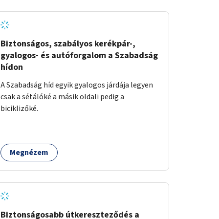
jelzőgombot nyomnak be az átkelési
szándéknál.
Biztonságos, szabályos kerékpár-,
gyalogos- és autóforgalom a Szabadság
hídon
A Szabadság híd egyik gyalogos járdája legyen
csak a sétálóké a másik oldali pedig a
biciklizőké.
Megnézem
Biztonságosabb útkereszteződés a