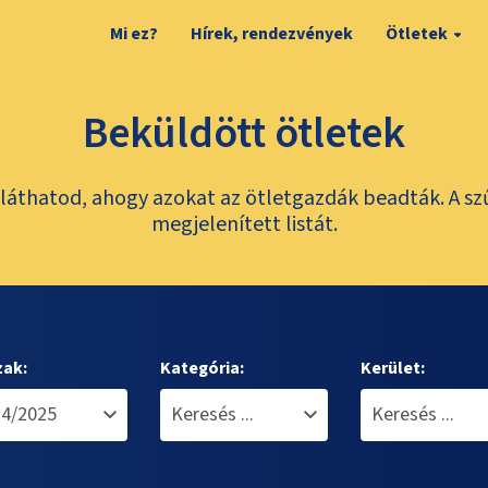
Mi ez?
Hírek, rendezvények
Ötletek
Beküldött ötletek
láthatod, ahogy azokat az ötletgazdák beadták. A sz
megjelenített listát.
zak:
Kategória:
Kerület: