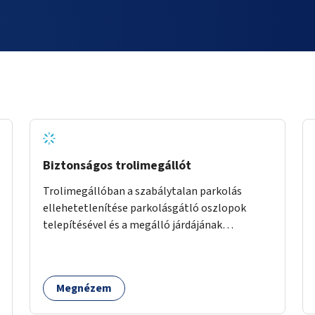
Biztonságos trolimegállót
Trolimegállóban a szabálytalan parkolás
ellehetetlenítése parkolásgátló oszlopok
telepítésével és a megálló járdájának
szélesítését javaslom.
Megnézem