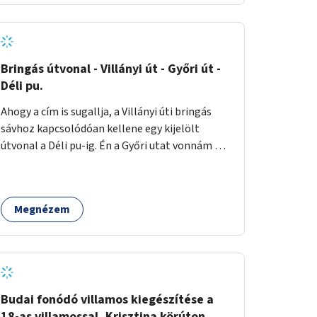
technológia költséghatékony megoldás,
könnyen telepíthető és karbantartható, így
ideális választás a közösségi költségvetés
keretében.
Bringás útvonal - Villányi út - Győri út -
Déli pu.
Ahogy a cím is sugallja, a Villányi úti bringás
sávhoz kapcsolódóan kellene egy kijelölt
útvonal a Déli pu-ig. Én a Győri utat vonnám be
ebbe, ill. annak összekötését a Kuny Domonkos
úton át a Vérmezővel. Az Alkotás úton is
elférne egy biciklis sáv.
Megnézem
Budai fonódó villamos kiegészítése a
18-as villamossal, Krisztina körúton.