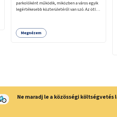
parkolóként működik, miközben a város egyik
legértékesebb közterületéről van szó. Az ötlet
megvalósítása során a Batthyány tér előtti
parkolófelületen alakítanánk ki közösségi
teret padokkal, fákkal.
Megnézem
Ne maradj le a közösségi költségvetés l