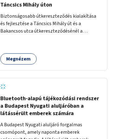
Táncsics Mihály úton
Biztonságosabb útkereszteződés kialakítása
és fejlesztése a Táncsics Mihály út és a
Bakancsos utca útkereszteződésénél a
gyalogosoknak a zebrán.
Megnézem
Bluetooth-alapú tájékozódási rendszer
a Budapest Nyugati aluljáróban a
látássérült emberek számára
A Budapest Nyugati aluljáró forgalmas
csomópont, amely naponta emberek