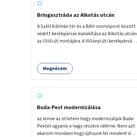
Bringasztráda az Alkotás utcán
A Széll Kálmán tér és a BAH csomópont között
védett kerékpársáv kialakítása az Alkotás utcán
az Üllői út mintájára. A Villányi úti kerékpársáv
befejezése a Széll Kálmán térig. A
buszforgalom villamosvágányokra való
áthelyezésével, illetve a jelenleg ingyenes
Megnézem
(tehát hasznot nem termelő) parkolóhelyek
megszüntetésével az Alkotás úton is lenne
lehetőség védett kerékpáros útvonal
létrehozására.
Buda-Pest modernizálása
az lenne az ötletem hogy modernizáljuk Buda-
Pestet ugyanis a nagy részére ráférne. Nem azt
akarom mondani hogy újitsunk fel mindent de