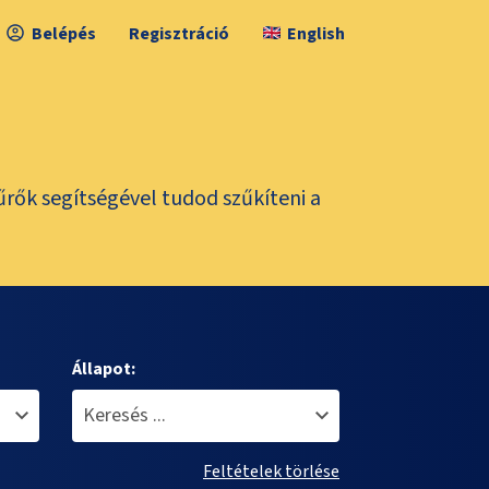
Belépés
Regisztráció
English
űrők segítségével tudod szűkíteni a
Állapot:
Feltételek törlése