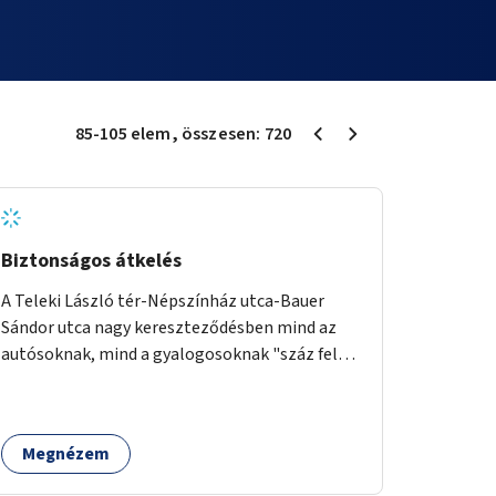
85
-
105
elem
, összesen:
720
Biztonságos átkelés
A Teleki László tér-Népszínház utca-Bauer
Sándor utca nagy kereszteződésben mind az
autósoknak, mind a gyalogosoknak "száz felé"
kell figyelni egyik oldalról a másikra való
átkelésnél. Javaslom egy közlekedési lámpa-
rendszer bevezetését, melynek programozása
Megnézem
időzítése figyelembe veszi a sok kerekesszékes,
környéken lakó igényeit is, ha egy külön