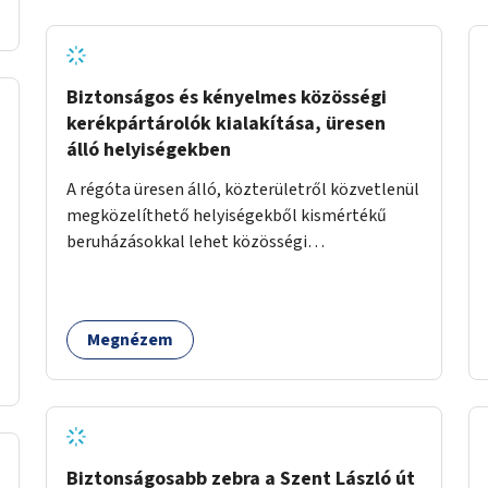
Biztonságos és kényelmes közösségi
kerékpártárolók kialakítása, üresen
álló helyiségekben
A régóta üresen álló, közterületről közvetlenül
megközelíthető helyiségekből kismértékű
beruházásokkal lehet közösségi
kerékpártárolókat kialakítani,
költséghatékony módon. Ezekkel tömegesen
lehetne megoldani a sűrű beépítésű városi
Megnézem
övezetben jelentkező, kényelmes és
biztonságos kerékpártárolási infrastruktúra
hiányának a problémáját. A minimális, alacsony
költségvetésű beruházások során az alábbi
műszaki beavatkozásokra van csupán szükség:
Ajtó lecserélése vagy javítása, elektromos zár
Biztonságosabb zebra a Szent László út