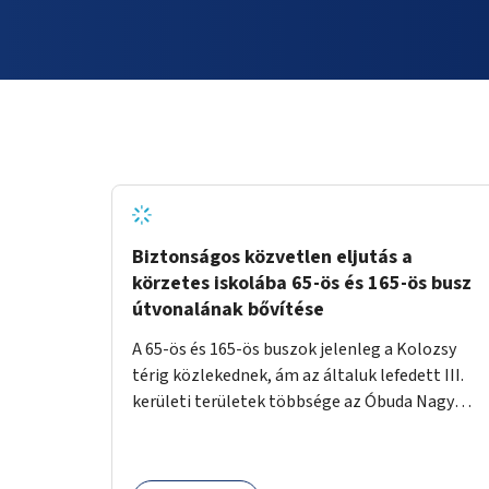
Biztonságos közvetlen eljutás a
körzetes iskolába 65-ös és 165-ös busz
útvonalának bővítése
A 65-ös és 165-ös buszok jelenleg a Kolozsy
térig közlekednek, ám az általuk lefedett III.
kerületi területek többsége az Óbuda Nagy
László Általános Iskola (Váradi utcai
tagintézmény) körzetébe tartozik. Az ötlet az,
hogy a buszok a Kolozsy tér helyett tovább