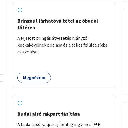
szeretettel
Bringaút járhatóvá tétel az óbudai
főtéren
A kijelölt bringás átvezetés hiányzó
kockaköveinek pótlása és a teljes felület síkba
csiszolása.
Megnézem
Budai alsó rakpart fásítása
A budai alsó rakpart jelenleg ingyenes P+R