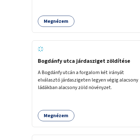
színházba) akkor egy-egy buszjátatot indutani
számukra. A BKK email címére lehetne írni egy
üzenetet, hogy honnan hova, és hányan
Megnézem
szeretnének utazni és ennek megfelelően
küldene buszt/buszokat a BKK. Üdvözlettel:
Bolló Andrea
Bogdánfy utca járdasziget zöldítése
A Bogdánfy utcán a forgalom két irányát
elválasztó járdaszigeten legyen végig alacsony
ládákban alacsony zöld növényzet.
Megnézem