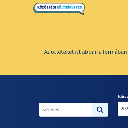
Az ötleteket itt abban a formában 
Idős