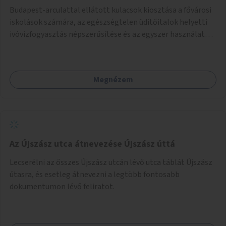
Budapest-arculattal ellátott kulacsok kiosztása a fővárosi
iskolások számára, az egészségtelen üdítőitalok helyetti
ivóvízfogyasztás népszerűsítése és az egyszer használatos
PET-palackok használatának csökkentése céljából.
Megnézem
Az Újszász utca átnevezése Újszász úttá
Lecserélni az ősszes Újszász utcán lévő utca táblát Újszász
útasra, és esetleg átnevezni a legtöbb fontosabb
dokumentumon lévő feliratot.