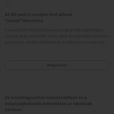
Az M2 metró szintjén lévő pihenő
"padok"létesítése
A most található ülő alkalmatosságok télen jéghidegek,
annyira, hogy nem lehet leülni rájuk. Ez leginkább késő este
problémás, amikor ritkábban jár a metró és az ember keze
tele van csomagokkal.
Megnézem
Az ivóvízfogyasztás népszerűsítése és a
műanyaghulladék mérséklése az iskolások
körében