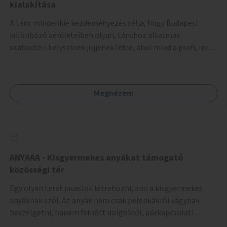
pedig tàmogatàsképpen adatna! A takarítàst kötelezően
kialakítása
fizethetné a hasznàlója, ez esetleg megoldàs lehet erre a
A tánc mindenkié kezdeményezés célja, hogy Budapest
problémàra!És ha nem rendezi, kitiltjàk a hasznàlók közül!
különböző kerületeiben olyan, tánchoz alkalmas
Remélem hasznosnak vélik majd ezt az ötletemet! Talàn
szabadtéri helyszínek jöjjenek létre, ahol mind a profi, mind
egy-két kapszulàt elfogadnék én is honoràriumképpen
az amatőr táncosok valamint a tánciskolák, táncklubok,
sajàt hasznàlatra nekem! Köszönetteljes szeretettel a làny
sőt, az egyszerű mozgásra vágyó lakosok is részt vehetnek
Budapestről
közösségi eseményeken. Ehhez olyan terek kialakítására
Megnézem
van szükség, ahol szabadtéri táncok szervezésére alkalmas,
csiszolt, sima burkolattal rendelkező platformok állnak
rendelkezésre. Az 5 darab táncteret, melynek nagysága
egyenként 70 négyzetméter. parkokban, közterületeken
javasoljuk kialakítani.
ANYAAA - Kisgyermekes anyákat támogató
közösségi tér
Egy olyan teret javaslok létrehozni, ami a kisgyermekes
anyáknak szól. Az anyák nem csak pelenkákról vágynak
beszélgetni, hanem felnőtt dolgokról, párkapcsolati
változásokról, új életük kihívásairól. Rengeteg tér és