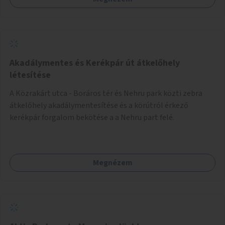
Akadálymentes és Kerékpár út átkelőhely
létesítése
A Közrakárt utca - Boráros tér és Nehru park közti zebra
átkelőhely akadálymentesítése és a körútról érkező
kerékpár forgalom bekötése a a Nehru part felé.
Megnézem