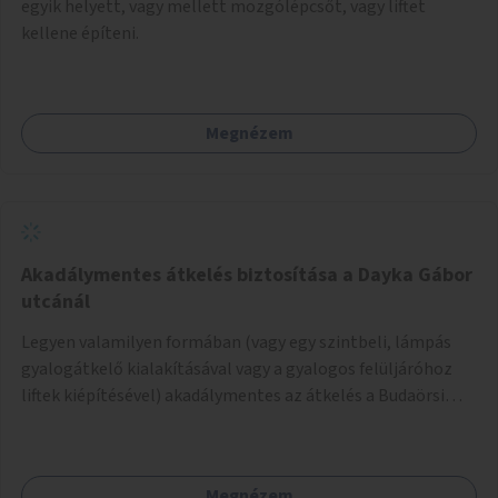
egyik helyett, vagy mellett mozgólépcsőt, vagy liftet
kellene építeni.
Megnézem
Akadálymentes átkelés biztosítása a Dayka Gábor
utcánál
Legyen valamilyen formában (vagy egy szintbeli, lámpás
gyalogátkelő kialakításával vagy a gyalogos felüljáróhoz
liftek kiépítésével) akadálymentes az átkelés a Budaörsi
úton a Dayka Gábor utcánál.
Megnézem