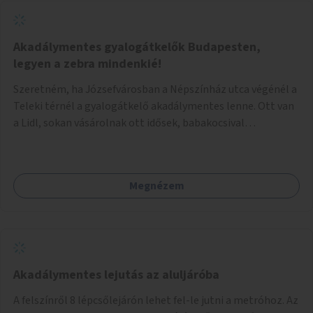
Akadálymentes gyalogátkelők Budapesten,
legyen a zebra mindenkié!
Szeretném, ha Józsefvárosban a Népszínház utca végénél a
Teleki térnél a gyalogátkelő akadálymentes lenne. Ott van
a Lidl, sokan vásárolnak ott idősek, babakocsival
közlekedők és fogyatékossággal élők is. Ennek ellenére a
zebra nem akadálymentes. A gyalogátkelő mindenkié, ez ne
csak elméletben legyen igaz
Megnézem
Akadálymentes lejutás az aluljáróba
A felszínről 8 lépcsőlejárón lehet fel-le jutni a metróhoz. Az