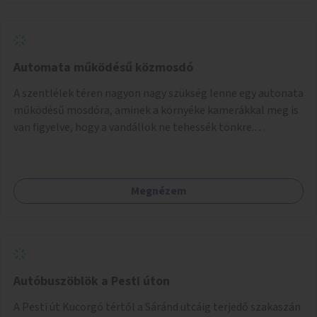
Automata működésű közmosdó
A szentlélek téren nagyon nagy szükség lenne egy autonata
működésű mosdóra, aminek a környéke kamerákkal meg is
van figyelve, hogy a vandállok ne tehessék tönkre.
Területileg a jelenlegi buszvégállomás területén lenne a
leghasznosabb a HÉV felé, mivel itt a forgalom is igen nagy.
Megnézem
Autóbuszöblök a Pesti úton
A Pesti út Kucorgó tértől a Sáránd utcáig terjedő szakaszán