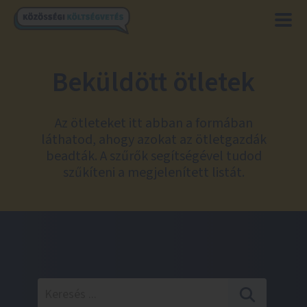
Beküldött ötletek
Az ötleteket itt abban a formában
láthatod, ahogy azokat az ötletgazdák
beadták. A szűrők segítségével tudod
szűkíteni a megjelenített listát.