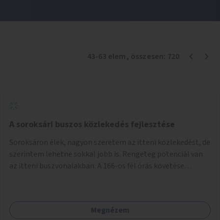
43
-
63
elem
, összesen:
720
A soroksári buszos közlekedés fejlesztése
Soroksáron élek, nagyon szeretem az itteni közlekedést, de
szerintem lehetne sokkal jobb is. Rengeteg potenciál van
az itteni buszvonalakban. A 166-os fél órás követése
hétköznap borzasztó ritka. Csomóan utaznak vele és egy
nagyon kényelmes járat. Nagyon jól el lehet vele kerülni a
HÉVet, ráadásul kényelmes alacsonypadlós szolgáltatást
Megnézem
nyújt. Hétköznap csúcsidőben a 166-os járhatna 15