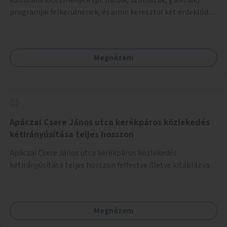
programjai felkerülnének, és amin keresztül két érdeklődő,
akik nem szívesen mennének egyedül az adott programra,
összeszerveződhetnek.
Megnézem
Apáczai Csere János utca kerékpáros közlekedés
kétirányúsítása teljes hosszon
Apáczai Csere János utca kerékpáros közlekedés
kétirányúsítása teljes hosszon felfestve illetve kitáblázva.
Megnézem