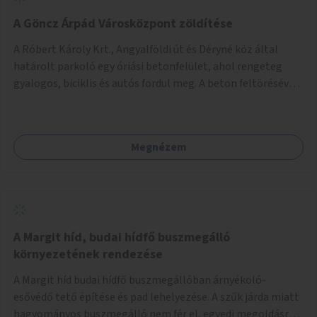
A Göncz Árpád Városközpont zöldítése
A Róbert Károly Krt., Angyalföldi út és Déryné köz által
határolt parkoló egy óriási betonfelület, ahol rengeteg
gyalogos, biciklis és autós fordul meg. A beton feltörésével,
virágágyások létesítésével, fák ültetésével a terület
kellemesebbé, élhetőbbá varázsolható. Az Angyalföldi út
menti járda és a parkoló közé kellene egy zöld sáv,
Megnézem
virágágyásokkal a meglévő fák alá, a lakóépület felőli két
autósáv közé fákat lehetne ültetni, illetve a parkoló és a
járda / bicikliút közé is jók lennének fák.
A Margit híd, budai hídfő buszmegálló
környezetének rendezése
A Margit híd budai hídfő buszmegállóban árnyékoló-
esővédő tető építése és pad lehelyezése. A szűk járda miatt
hagyományos buszmegálló nem fér el, egyedi megoldásra