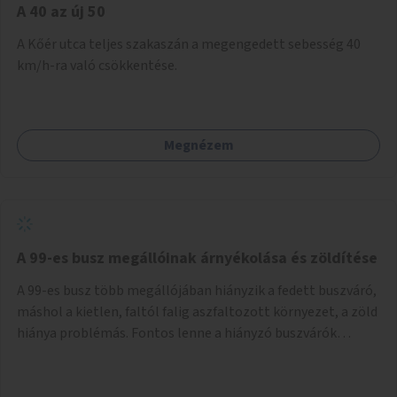
A 40 az új 50
A Kőér utca teljes szakaszán a megengedett sebesség 40
km/h-ra való csökkentése.
Megnézem
A 99-es busz megállóinak árnyékolása és zöldítése
A 99-es busz több megállójában hiányzik a fedett buszváró,
máshol a kietlen, faltól falig aszfaltozott környezet, a zöld
hiánya problémás. Fontos lenne a hiányzó buszvárók
pótlása és az árnyékolás megoldása. Mindezt a zöldítéssel
is össze lehetne kötni: ahol megoldható, ott az utasváróra
vagy akár önálló rácsozatra futtatott növényekkel