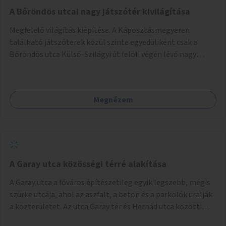
A Bőröndös utcai nagy játszótér kivilágítása
Megfelelő világítás kiépítése. A Káposztásmegyeren
található játszóterek közül szinte egyedüliként csak a
Bőröndös utca Külső-Szilágyi út felöli végén lévő nagy
játszótér nem rendelkezik közvilágítással, ami miatt a őszi
és téli hónapokban nem lehet ide járni a gyerekekkel.
Megnézem
A Garay utca közösségi térré alakítása
A Garay utca a főváros építészetileg egyik legszebb, mégis
szürke utcája, ahol az aszfalt, a beton és a parkolók uralják
a közterületet. Az utca Garay tér és Hernád utca közötti
szakasza tökéletes tere lehetne egy zöld és közösségbarát