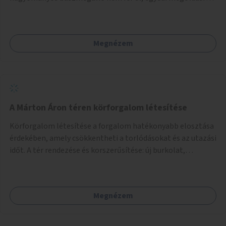
lenne szükség.
Megnézem
A Márton Áron téren körforgalom létesítése
Körforgalom létesítése a forgalom hatékonyabb elosztása
érdekében, amely csökkentheti a torlódásokat és az utazási
időt. A tér rendezése és korszerűsítése: új burkolat,
zöldfelületek, modern közösségi tér kialakítása, hogy a
hely valódi köztérré váljon, ahol az emberek szívesen
időznek.
Megnézem