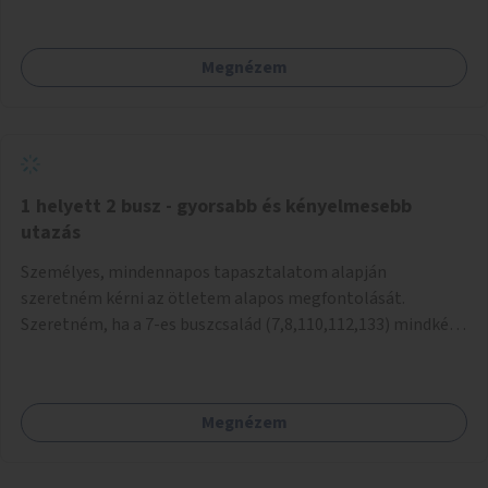
mivel nem üzletszerű a tevékenység.) Közösségi téren a
piacokkal nem konkurál.
Megnézem
1 helyett 2 busz - gyorsabb és kényelmesebb
utazás
Személyes, mindennapos tapasztalatom alapján
szeretném kérni az ötletem alapos megfontolását.
Szeretném, ha a 7-es buszcsalád (7,8,110,112,133) mindkét
irányban a Tisza István tér nevű megállóit aránylag kis
beavatkozással átalakítanák úgy, hogy egyszerre kettő
busz is be tudjon állni az öbölbe. Jelenleg biztonságosan
Megnézem
csak egy jármű tud beállni és kinyitni az ajtókat. A szorosan
mögötte haladó biztonsági okokból nem nyit ajtót, csak ha
az első már elhagyja a megállót és ő szabályosan be nem