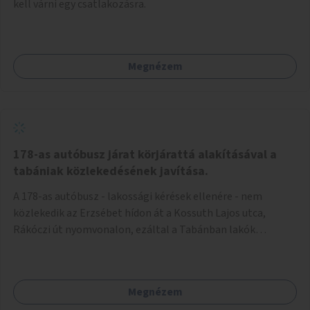
kell várni egy csatlakozásra.
Megnézem
178-as autóbusz járat körjárattá alakításával a
tabániak közlekedésének javítása.
A 178-as autóbusz - lakossági kérések ellenére - nem
közlekedik az Erzsébet hídon át a Kossuth Lajos utca,
Rákóczi út nyomvonalon, ezáltal a Tabánban lakók
belvárosba jutásának minősége jelentősen romlott a
változtatás óta! Nem tudnak továbbá a Tabániak közvetlen
járattal feljutni a Naphegyre, ahol iskola és óvoda is van a
Megnézem
körzetben élők számára. Megoldás lenne, ha a 178-as