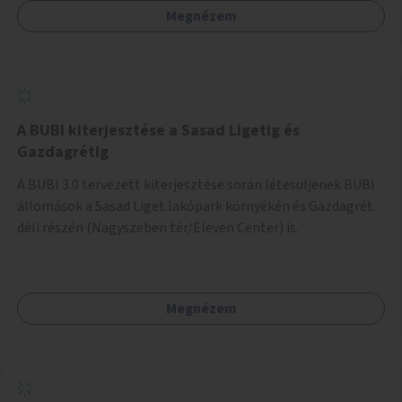
Megnézem
barátságosabbá és zöldebbé lehetne tenni a megállókat.
A BUBI kiterjesztése a Sasad Ligetig és
Gazdagrétig
A BUBI 3.0 tervezett kiterjesztése során létesüljenek BUBI
állomások a Sasad Liget lakópark környékén és Gazdagrét
déli részén (Nagyszeben tér/Eleven Center) is.
Megnézem