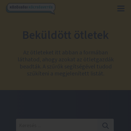
Beküldött ötletek
Az ötleteket itt abban a formában
láthatod, ahogy azokat az ötletgazdák
beadták. A szűrők segítségével tudod
szűkíteni a megjelenített listát.