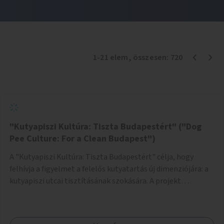
1
-
21
elem
, összesen:
720
"Kutyapiszi Kultúra: Tiszta Budapestért" ("Dog
Pee Culture: For a Clean Budapest")
A "Kutyapiszi Kultúra: Tiszta Budapestért" célja, hogy
felhívja a figyelmet a felelős kutyatartás új dimenziójára: a
kutyapiszi utcai tisztításának szokására. A projekt
keretében szeretnénk edukálni a kutyatulajdonosokat,
hogy séta közben, amikor kedvencük a járdára vizel, egy
palack vízzel öblítsék le azt, ezzel hozzájárulva a tiszta,