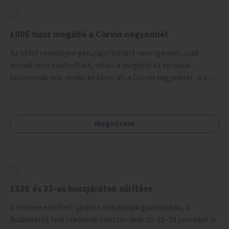
tud állni a megállóba. A környéken a tömegközlekedés
csúcsidőben már most is fullos, a Bosnyák téri beruházások
befejeztével hatványozódni fog az utazási igény.
100E busz megálló a Corvin negyednél
Az ötlet senmilyen pénzügyi forrást nem igényel, csak
menetrend módosítást, mivel a megálló az éjszakai
buszoknak már rendelkezésre áll a Corvin negyednél. A 4-es
és 6-os villamos vonalához közel élőknek a repülőtérre
kijutást, illetve onnan hazajutást nagyban megkönnyítené,
ha a 100E reptéri busz a Corvin negyed metrómegállónál is
Megnézem
megállna - főleg éjjel, amikor a metró nem jár, és a 200E
busz is sokkal ritkábban. Az utazási időt a belvárosban
100E-re fel-/leszállóknak ez az egyetlen plusz megálló
nem hosszabbítaná meg sokkal, a 4-6 vonalán lakóknak
viszont a Kálvin tér-Corvin negyed utat megspórolva 10-15
perccel rövidítheti az utazási idejét.
133E és 33-as buszjáratok sűrítése
A címben említett járatok induljanak gyakrabban, a
Budafoki út felé lakóknak sokszor akár 10-15-20 perceket is